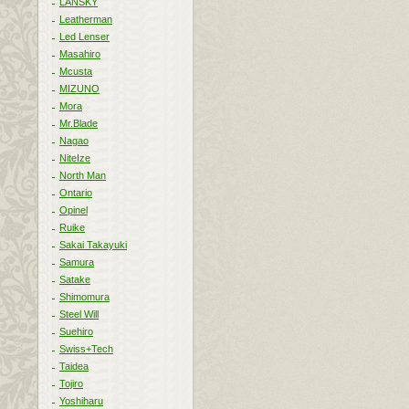
LANSKY
Leatherman
Led Lenser
Masahiro
Mcusta
MIZUNO
Mora
Mr.Blade
Nagao
NiteIze
North Man
Ontario
Opinel
Ruike
Sakai Takayuki
Samura
Satake
Shimomura
Steel Will
Suehiro
Swiss+Tech
Taidea
Tojiro
Yoshiharu