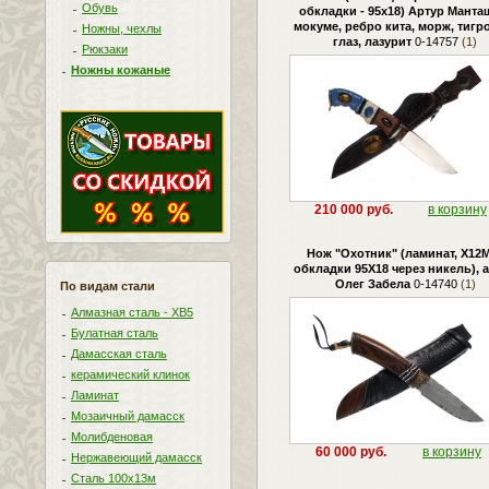
Обувь
обкладки - 95х18) Артур Манта
мокуме, ребро кита, морж, тиг
Ножны, чехлы
глаз, лазурит
0-14757
(1)
Рюкзаки
Ножны кожаные
210 000 руб.
в корзину
Нож "Охотник" (ламинат, Х12
обкладки 95Х18 через никель), 
Олег Забела
0-14740
(1)
По видам стали
Алмазная сталь - ХВ5
Булатная сталь
Дамасская сталь
керамический клинок
Ламинат
Мозаичный дамасск
Молибденовая
60 000 руб.
в корзину
Нержавеющий дамасск
Сталь 100х13м