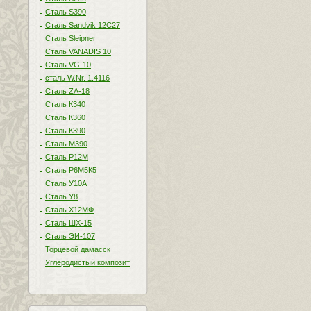
Сталь S390
Сталь Sandvik 12C27
Сталь Sleipner
Сталь VANADIS 10
Сталь VG-10
сталь W.Nr. 1.4116
Сталь ZA-18
Сталь К340
Сталь К360
Сталь К390
Сталь М390
Сталь Р12М
Сталь Р6М5К5
Сталь У10А
Сталь У8
Сталь Х12МФ
Сталь ШХ-15
Сталь ЭИ-107
Торцевой дамасск
Углеродистый композит