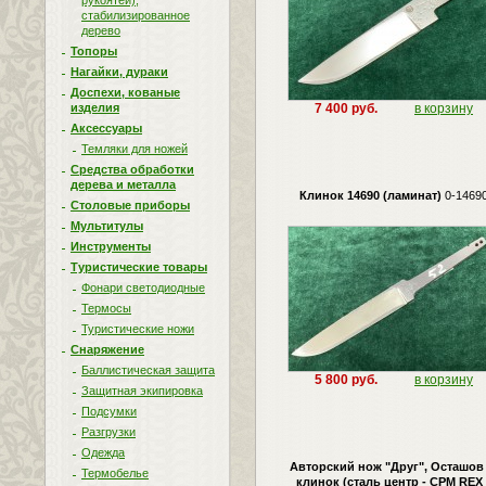
рукоятей),
стабилизированное
дерево
Топоры
Нагайки, дураки
Доспехи, кованые
изделия
7 400 руб.
в корзину
Аксессуары
Темляки для ножей
Средства обработки
дерева и металла
Клинок 14690 (ламинат)
0-1469
Столовые приборы
Мультитулы
Инструменты
Туристические товары
Фонари светодиодные
Термосы
Туристические ножи
Снаряжение
Баллистическая защита
5 800 руб.
в корзину
Защитная экипировка
Подсумки
Разгрузки
Одежда
Авторский нож "Друг", Осташов 
Термобелье
клинок (сталь центр - CPM REX 