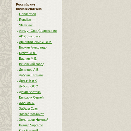
Российские
производители:
Grinderman
Reptilian
Steelclaw
Азимут СпецСнаряжение
АИР, Златоуст
Архангельские Л. и М.
Блохин Александр
Булат ООО
Ваулин М.В.
Веневский завод
Дегтярев А.В.
Добрин Евгений
ДолычЪ и К
Дубокс ООО
Дукан Востока
Епишкин Сергей
Жбанов А.
Забела Олег
Златко,Златоуст
Золотарев Николай
Кизляр Supreme
Ким Виталий