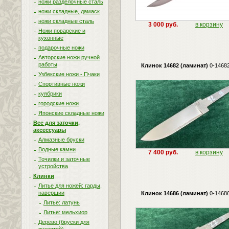
ножи разделочные сталь
ножи складные, дамаск
ножи складные сталь
3 000 руб.
в корзину
Ножи поварские и
кухонные
подарочные ножи
Авторские ножи ручной
работы
Клинок 14682 (ламинат)
0-1468
Узбекские ножи - Пчаки
Спортивные ножи
куябрики
городские ножи
Японские складные ножи
Все для заточки,
аксессуары
Алмазные бруски
Водные камни
7 400 руб.
в корзину
Точилки и заточные
устройства
Клинки
Литье для ножей: гарды,
навершии
Клинок 14686 (ламинат)
0-1468
Литье: латунь
Литье: мельхиор
Дерево (бруски для