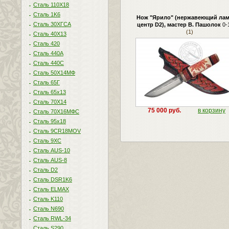
Сталь 110Х18
Сталь 1K6
Нож "Ярило" (нержавеющий лам
Сталь 30ХГСА
центр D2), мастер В. Пашолок
0-
(1)
Сталь 40Х13
Сталь 420
Сталь 440A
Сталь 440С
Сталь 50Х14МФ
Сталь 65Г
Сталь 65х13
Сталь 70Х14
75 000 руб.
в корзину
Сталь 70Х16МФС
Сталь 95х18
Сталь 9CR18MOV
Сталь 9ХС
Сталь AUS-10
Сталь AUS-8
Сталь D2
Сталь DSR1K6
Сталь ELMAX
Сталь K110
Сталь N690
Сталь RWL-34
Сталь S290