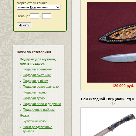
Марка стали клинка:
Цена, р.:
-
Ножи по категориям
Подарки для мужчин,
нож в подарок
Подарки военному
Подарки охотнику
Подарки рыбаку
120 000 руб.
Подарки руководителю
Подарки парню
Подарки другу
Нож складной Тигр (ламинат)
0-
(1)
Подарки папе и дедушке
Подарочные наборы
Ножи
Булатные ножи
Ножи разделочные,
дамаск