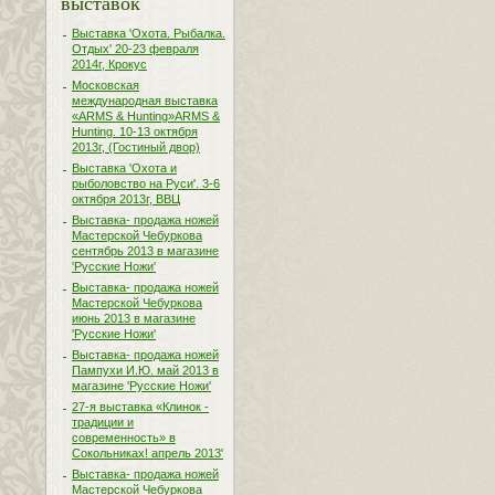
выставок
Выставка 'Охота. Рыбалка.
Отдых' 20-23 февраля
2014г, Крокус
Московская
международная выставка
«ARMS & Hunting»ARMS &
Hunting. 10-13 октября
2013г, (Гостиный двор)
Выставка 'Охота и
рыболовство на Руси'. 3-6
октября 2013г, ВВЦ
Выставка- продажа ножей
Мастерской Чебуркова
сентябрь 2013 в магазине
'Русские Ножи'
Выставка- продажа ножей
Мастерской Чебуркова
июнь 2013 в магазине
'Русские Ножи'
Выставка- продажа ножей
Пампухи И.Ю. май 2013 в
магазине 'Русские Ножи'
27-я выставка «Клинок -
традиции и
современность» в
Сокольниках! апрель 2013'
Выставка- продажа ножей
Мастерской Чебуркова