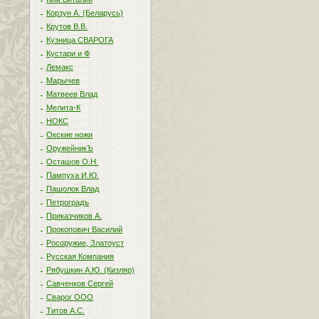
Корзун А. (Беларусь)
Крутов В.В.
Кузница СВАРОГА
Кустари и Ф
Лемакс
Марычев
Матвеев Влад
Мелита-К
НОКС
Окские ножи
ОружейникЪ
Осташов О.Н.
Пампуха И.Ю.
Пашолок Влад
Петроградъ
Приказчиков А.
Прокопович Василий
Росоружие, Златоуст
Русская Компания
Рябушкин А.Ю. (Кизляр)
Савченков Сергей
Сварог ООО
Титов А.С.