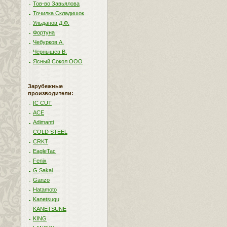
Тов-во Завьялова
Точилка Складишок
Ульданов Д.Ф.
Фортуна
Чебурков А.
Чернышев В.
Ясный Сокол ООО
Зарубежные
производители:
IC CUT
ACE
Adimanti
COLD STEEL
CRKT
EagleTac
Fenix
G.Sakai
Ganzo
Hatamoto
Kanetsugu
KANETSUNE
KING