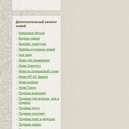
Дополнительный каталог
ножей
Алмазные бруски
Водные камни
Коробки, шкатулки
Наборы кухонных ножей
нож нквд
Ножи для выживания
Ножи Златоуст
Ножи из порошковой стали
Ножи НР-40, Вишня
Ножи рыбака
Ножи Танто
Подарки военному
Подарки для мужчин, нож в
подарок
Подарки другу
Подарки охотнику
Подарки папе и дедушке
Подарки парню