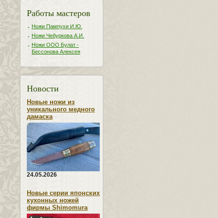
Работы мастеров
Ножи Пампухи И.Ю.
Ножи Чебуркова А.И.
Ножи ООО Булат -
Бессонова Алексея
Новости
Новые ножи из
уникального медного
дамаска
24.05.2026
Новые серии японских
кухонных ножей
фирмы Shimomura