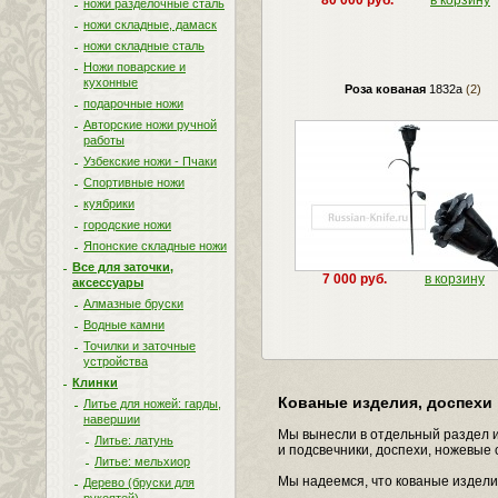
80 000 руб.
в корзину
ножи разделочные сталь
ножи складные, дамаск
ножи складные сталь
Ножи поварские и
кухонные
Роза кованая
1832а
(2)
подарочные ножи
Авторские ножи ручной
работы
Узбекские ножи - Пчаки
Спортивные ножи
куябрики
городские ножи
Японские складные ножи
Все для заточки,
7 000 руб.
в корзину
аксессуары
Алмазные бруски
Водные камни
Точилки и заточные
устройства
Клинки
Кованые изделия, доспехи
Литье для ножей: гарды,
навершии
Мы вынесли в отдельный раздел и
Литье: латунь
и подсвечники, доспехи, ножевые 
Литье: мельхиор
Мы надеемся, что кованые издели
Дерево (бруски для