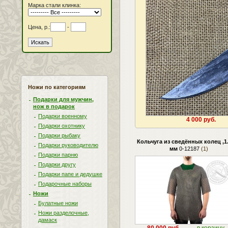
Марка стали клинка:
Цена, р.:
-
Ножи по категориям
Подарки для мужчин,
нож в подарок
Подарки военному
4 000 руб.
Подарки охотнику
Подарки рыбаку
Кольчуга из сведённых колец ,1
Подарки руководителю
мм
0-12187
(1)
Подарки парню
Подарки другу
Подарки папе и дедушке
Подарочные наборы
Ножи
Булатные ножи
Ножи разделочные,
дамаск