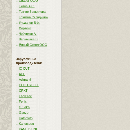
Сварог ООО
Титов А.С.
Тов-во Завьялова
Точилка Складишок
Ульданов Д.Ф.
Фортуна
Чебурков А.
Чернышев В.
Ясный Сокол ООО
Зарубежные
производители:
IC CUT
ACE
Adimanti
COLD STEEL
CRKT
EagleTac
Fenix
G.Sakai
Ganzo
Hatamoto
Kanetsugu
KANETSUNE