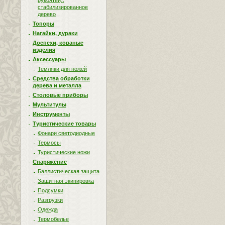
рукоятей),
стабилизированное
дерево
Топоры
Нагайки, дураки
Доспехи, кованые
изделия
Аксессуары
Темляки для ножей
Средства обработки
дерева и металла
Столовые приборы
Мультитулы
Инструменты
Туристические товары
Фонари светодиодные
Термосы
Туристические ножи
Снаряжение
Баллистическая защита
Защитная экипировка
Подсумки
Разгрузки
Одежда
Термобелье