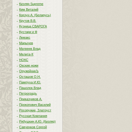
Кизляр Supreme
Ким Виталий
Корзун А. (Беларусь)
Крутов В.В.
Кузница СВАРОГА
Кустари и Ф
Лемакс
Марычев
Матвеев Влад
Мелита-К
НОКС
Окские ножи
ОружейникЪ
Осташов О.Н.
Пампуха И.Ю.
Пашолок Влад
Петроградъ
Приказчиков А.
Прокопович Василий
Росоружие, Златоуст
Русская Компания
Рябушкин А.Ю. (Кизляр)
Савченков Сергей