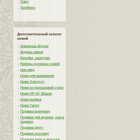
Tojiro
Yoshiharu
Дополнительный каталог
ножей
Алмазные бруски
Водные камни
Коробки, шкатулки
Наборы кухонных ножей
нож нквд
Ножи для выживания
Ножи Златоуст
Ножи из порошковой стали
Ножи НР-40, Вишня
Ножи рыбака
Ножи Танто
Подарки военному
Подарки для мужчин, нож в
подарок
Подарки другу
Подарки охотнику
Подарки папе и дедушке