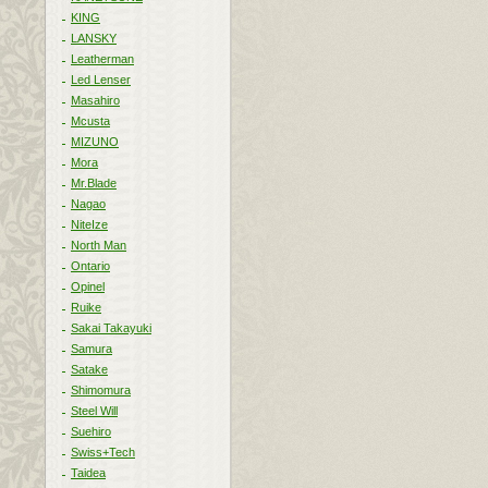
KING
LANSKY
Leatherman
Led Lenser
Masahiro
Mcusta
MIZUNO
Mora
Mr.Blade
Nagao
NiteIze
North Man
Ontario
Opinel
Ruike
Sakai Takayuki
Samura
Satake
Shimomura
Steel Will
Suehiro
Swiss+Tech
Taidea