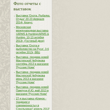
Фото отчеты с
выставок
Выставка 'Охота. Рыбалка.
Отдых' 20-23 февраля
2014г, Крокус
Московская
международная выставка
«ARMS & Hunting»ARMS &
Hunting. 10-13 октября
2013г, (Гостиный двор)
Выставка 'Охота и
рыболовство на Руси'. 3-6
октября 2013г, ВВЦ
Выставка- продажа ножей
Мастерской Чебуркова
сентябрь 2013 в магазине
'Русские Ножи'
Выставка- продажа ножей
Мастерской Чебуркова
июнь 2013 в магазине
'Русские Ножи'
Выставка- продажа ножей
Пампухи И.Ю. май 2013 в
магазине 'Русские Ножи'
27-я выставка «Клинок -
традиции и
современность» в
Сокольниках! апрель 2013'