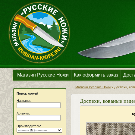
Магазин Русские Ножи
Как оформить заказ
Дост
Магазин Русские Ножи
>
Доспехи, ков
Поиск ножей
Доспехи, кованые изде
Название:
Артикул:
К
Производитель: