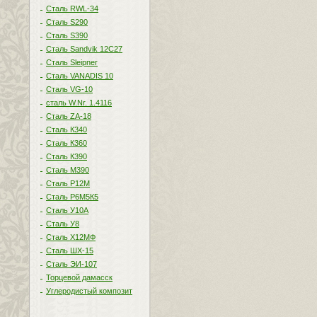
Сталь RWL-34
Сталь S290
Сталь S390
Сталь Sandvik 12C27
Сталь Sleipner
Сталь VANADIS 10
Сталь VG-10
сталь W.Nr. 1.4116
Сталь ZA-18
Сталь К340
Сталь К360
Сталь К390
Сталь М390
Сталь Р12М
Сталь Р6М5К5
Сталь У10А
Сталь У8
Сталь Х12МФ
Сталь ШХ-15
Сталь ЭИ-107
Торцевой дамасск
Углеродистый композит