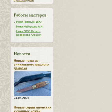
Купить бруски
Работы мастеров
Ножи Пампухи И.Ю.
Ножи Чебуркова А.И.
Ножи ООО Булат -
Бессонова Алексея
Новости
Новые ножи из
уникального медного
дамаска
24.05.2026
Новые серии японских
кухонных ножей