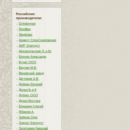
Российские
производители:
Grinderman
Reptilian
Steelclaw
Азимут СпецСнаряжение
АИР, Златоуст
Архангельские Л. и М.
Блохин Александр
Булат ООО
Ваулин М.В.
Веневский завод
Дегтярев А.В.
Добрин Евгений
ДолычЪ и К
Дубокс ООО
Дукан Востока
Епишкин Сергей
Жбанов А.
Забела Олег
Златко,Златоуст
Золотарев Николай