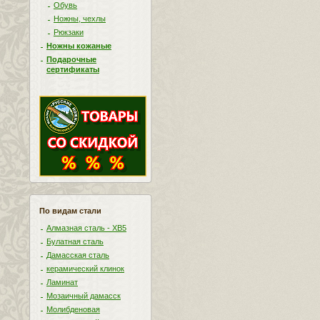
Обувь
Ножны, чехлы
Рюкзаки
Ножны кожаные
Подарочные
сертификаты
По видам стали
Алмазная сталь - ХВ5
Булатная сталь
Дамасская сталь
керамический клинок
Ламинат
Мозаичный дамасск
Молибденовая