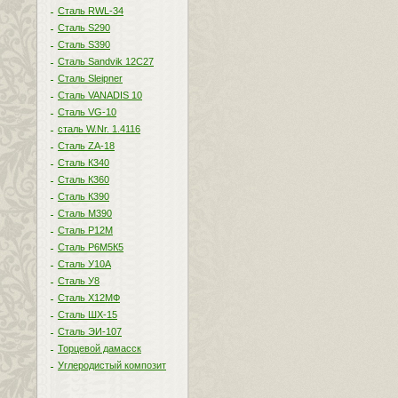
Сталь RWL-34
Сталь S290
Сталь S390
Сталь Sandvik 12C27
Сталь Sleipner
Сталь VANADIS 10
Сталь VG-10
сталь W.Nr. 1.4116
Сталь ZA-18
Сталь К340
Сталь К360
Сталь К390
Сталь М390
Сталь Р12М
Сталь Р6М5К5
Сталь У10А
Сталь У8
Сталь Х12МФ
Сталь ШХ-15
Сталь ЭИ-107
Торцевой дамасск
Углеродистый композит