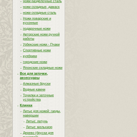
ножи разделочные сталь
ножи складные, дамаск
ножи складные сталь
Ножи поварские и
кухонные
подарочные ножи
Авторские ножи ручной
работы
Узбекские ножи - Пчаки
Спортивные ножи
куябрики
городские ножи
Японские складные ножи
Все для заточки,
аксессуары
Алмазные бруски
Водные камни
Точилки и заточные
устройства
Клинки
Литье для ножей: гарды,
навершии
Литье: латунь
Литье: мельхиор
Дерево (бруски для