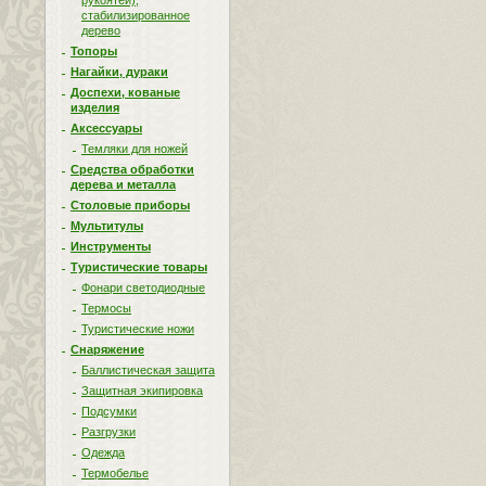
рукоятей),
стабилизированное
дерево
Топоры
Нагайки, дураки
Доспехи, кованые
изделия
Аксессуары
Темляки для ножей
Средства обработки
дерева и металла
Столовые приборы
Мультитулы
Инструменты
Туристические товары
Фонари светодиодные
Термосы
Туристические ножи
Снаряжение
Баллистическая защита
Защитная экипировка
Подсумки
Разгрузки
Одежда
Термобелье