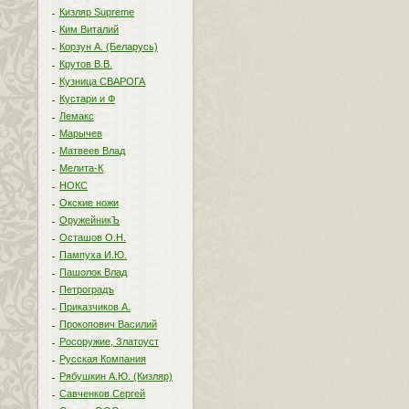
Кизляр Supreme
Ким Виталий
Корзун А. (Беларусь)
Крутов В.В.
Кузница СВАРОГА
Кустари и Ф
Лемакс
Марычев
Матвеев Влад
Мелита-К
НОКС
Окские ножи
ОружейникЪ
Осташов О.Н.
Пампуха И.Ю.
Пашолок Влад
Петроградъ
Приказчиков А.
Прокопович Василий
Росоружие, Златоуст
Русская Компания
Рябушкин А.Ю. (Кизляр)
Савченков Сергей