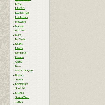
KING
LANSKY
Leatherman
Led Lenser
Masahiro
Mcusta
MIZUNO
Mora
Mr.Blade
Nagao
NiteIze
North Man
Ontario
Opinel
Ruike
Sakai Takayuki
Samura
Satake
Shimomura
Steel Will
Suehiro
Swiss+Tech
Taidea