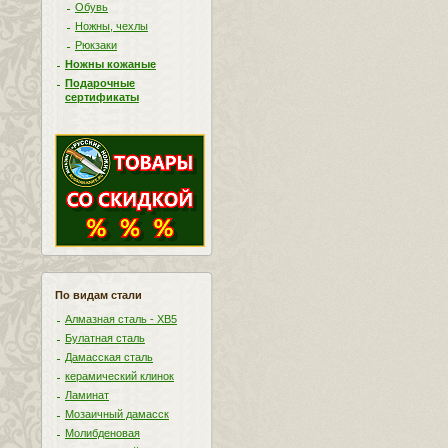
Обувь
Ножны, чехлы
Рюкзаки
Ножны кожаные
Подарочные
сертификаты
По видам стали
Алмазная сталь - ХВ5
Булатная сталь
Дамасская сталь
керамический клинок
Ламинат
Мозаичный дамасск
Молибденовая