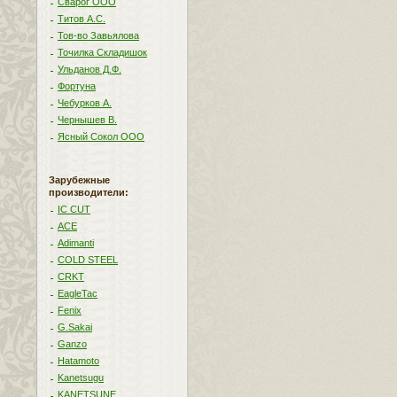
Сварог ООО
Титов А.С.
Тов-во Завьялова
Точилка Складишок
Ульданов Д.Ф.
Фортуна
Чебурков А.
Чернышев В.
Ясный Сокол ООО
Зарубежные
производители:
IC CUT
ACE
Adimanti
COLD STEEL
CRKT
EagleTac
Fenix
G.Sakai
Ganzo
Hatamoto
Kanetsugu
KANETSUNE