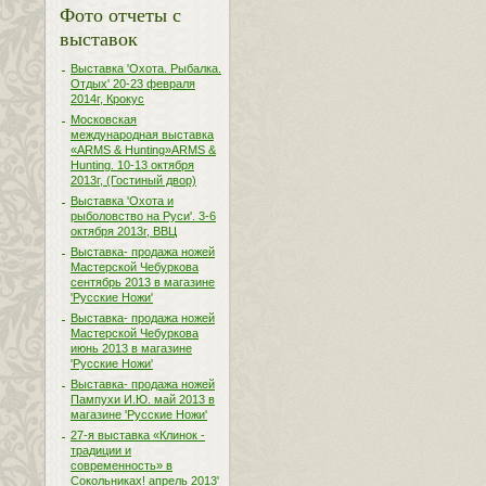
Фото отчеты с
выставок
Выставка 'Охота. Рыбалка.
Отдых' 20-23 февраля
2014г, Крокус
Московская
международная выставка
«ARMS & Hunting»ARMS &
Hunting. 10-13 октября
2013г, (Гостиный двор)
Выставка 'Охота и
рыболовство на Руси'. 3-6
октября 2013г, ВВЦ
Выставка- продажа ножей
Мастерской Чебуркова
сентябрь 2013 в магазине
'Русские Ножи'
Выставка- продажа ножей
Мастерской Чебуркова
июнь 2013 в магазине
'Русские Ножи'
Выставка- продажа ножей
Пампухи И.Ю. май 2013 в
магазине 'Русские Ножи'
27-я выставка «Клинок -
традиции и
современность» в
Сокольниках! апрель 2013'