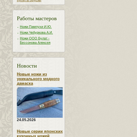
Купить бруски
Работы мастеров
Ножи Пампухи И.Ю.
Ножи Чебуркова А.И.
Ножи ООО Булат -
Бессонова Алексея
Новости
Новые ножи из
уникального медного
дамаска
24.05.2026
Новые серии японских
кухонных ножей