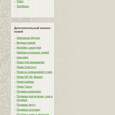
Tojiro
Yoshiharu
Дополнительный каталог
ножей
Алмазные бруски
Водные камни
Коробки, шкатулки
Наборы кухонных ножей
нож нквд
Ножи для выживания
Ножи Златоуст
Ножи из порошковой стали
Ножи НР-40, Вишня
Ножи рыбака
Ножи Танто
Подарки военному
Подарки для мужчин, нож в
подарок
Подарки другу
Подарки охотнику
Подарки папе и дедушке