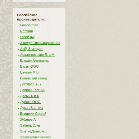
Российские
производители:
Grinderman
Reptilian
Steelclaw
Азимут СпецСнаряжение
АИР, Златоуст
Архангельские Л. и М.
Блохин Александр
Булат ООО
Ваулин М.В.
Веневский завод
Дегтярев А.В.
Добрин Евгений
ДолычЪ и К
Дубокс ООО
Дукан Востока
Епишкин Сергей
Жбанов А.
Забела Олег
Златко,Златоуст
Золотарев Николай