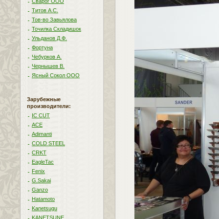
Сварог ООО
Титов А.С.
Тов-во Завьялова
Точилка Складишок
Ульданов Д.Ф.
Фортуна
Чебурков А.
Чернышев В.
Ясный Сокол ООО
Зарубежные
производители:
IC CUT
ACE
Adimanti
COLD STEEL
CRKT
EagleTac
Fenix
G.Sakai
Ganzo
Hatamoto
Kanetsugu
KANETSUNE