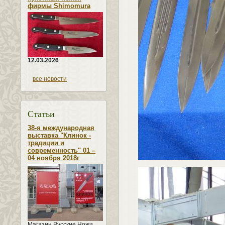
фирмы Shimomura
12.03.2026
все новости
Статьи
38-я международная
выставка "Клинок -
традиции и
современность" 01 –
04 ноября 2018г
Магазин Русские Ножи