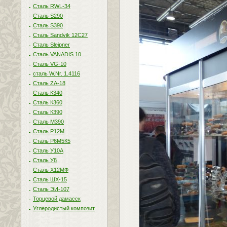
Сталь RWL-34
Сталь S290
Сталь S390
Сталь Sandvik 12C27
Сталь Sleipner
Сталь VANADIS 10
Сталь VG-10
сталь W.Nr. 1.4116
Сталь ZA-18
Сталь К340
Сталь К360
Сталь К390
Сталь М390
Сталь Р12М
Сталь Р6М5К5
Сталь У10А
Сталь У8
Сталь Х12МФ
Сталь ШХ-15
Сталь ЭИ-107
Торцевой дамасск
Углеродистый композит