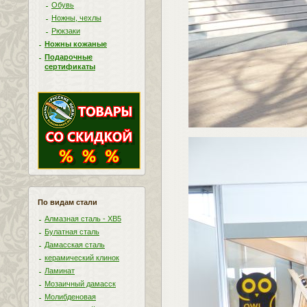
Обувь
Ножны, чехлы
Рюкзаки
Ножны кожаные
Подарочные
сертификаты
По видам стали
Алмазная сталь - ХВ5
Булатная сталь
Дамасская сталь
керамический клинок
Ламинат
Мозаичный дамасск
Молибденовая