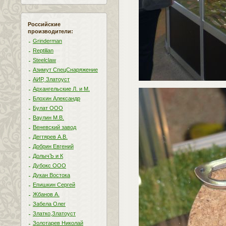
Российские
производители:
Grinderman
Reptilian
Steelclaw
Азимут СпецСнаряжение
АИР, Златоуст
Архангельские Л. и М.
Блохин Александр
Булат ООО
Ваулин М.В.
Веневский завод
Дегтярев А.В.
Добрин Евгений
ДолычЪ и К
Дубокс ООО
Дукан Востока
Епишкин Сергей
Жбанов А.
Забела Олег
Златко,Златоуст
Золотарев Николай