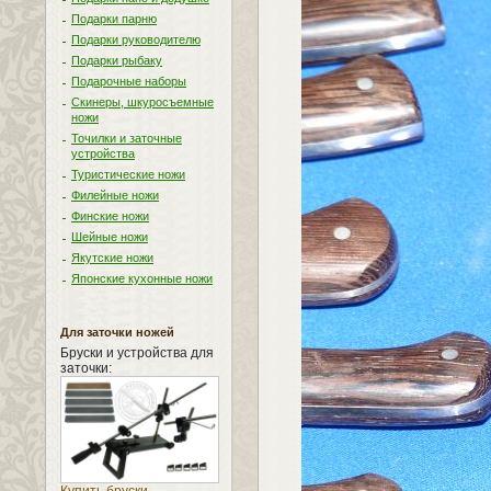
Подарки парню
Подарки руководителю
Подарки рыбаку
Подарочные наборы
Скинеры, шкуросъемные
ножи
Точилки и заточные
устройства
Туристические ножи
Филейные ножи
Финские ножи
Шейные ножи
Якутские ножи
Японские кухонные ножи
Для заточки ножей
Бруски и устройства для
заточки: