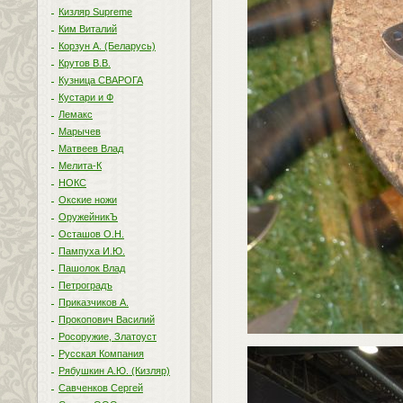
Кизляр Supreme
Ким Виталий
Корзун А. (Беларусь)
Крутов В.В.
Кузница СВАРОГА
Кустари и Ф
Лемакс
Марычев
Матвеев Влад
Мелита-К
НОКС
Окские ножи
ОружейникЪ
Осташов О.Н.
Пампуха И.Ю.
Пашолок Влад
Петроградъ
Приказчиков А.
Прокопович Василий
Росоружие, Златоуст
Русская Компания
Рябушкин А.Ю. (Кизляр)
Савченков Сергей