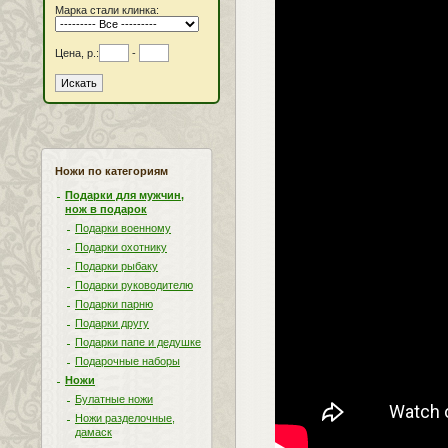
Марка стали клинка:
Цена, р.:
-
Ножи по категориям
Подарки для мужчин,
нож в подарок
Подарки военному
Подарки охотнику
Подарки рыбаку
Подарки руководителю
Подарки парню
Подарки другу
Подарки папе и дедушке
Подарочные наборы
Ножи
Булатные ножи
Ножи разделочные,
дамаск