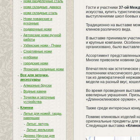
ножи разделочные сталь
ножи складные, дамаск
Гости и участники
37-ой Межд
искусства, купить туристичес
ножи складные сталь
выступлениями школ боевых и
Ножи поварские и
кухонные
Традиционно на выставке мож
подарочные ножи
клинков различного вида.
Авторские ножи ручной
В выставке принимали участие
работы
и крупные компании. Особенно
Узбекские ножи - Пчаки
организовано, было выставле
Спортивные ножи
Ассортимент представленных 
куябрики
Многие привозили новинки (д
городские ножи
Впечатляло как эстетическое 
Японские складные ножи
поклонники классического ди
Все для заточки,
так из демократичной нержаве
аксессуары
модели на разный вкус, кошел
Алмазные бруски
Во время проведения выставк
Водные камни
ювелирные украшения. Призы 
Точилки и заточные
«Длинноклинковое оружие», «
устройства
Клинки
Также среди интересных конку
Литье для ножей: гарды,
Помимо клинковых изделий на
навершии
оригинальные предметы для 
Литье: латунь
Следующая выставка
«Клино
Литье: мельхиор
Дерево (бруски для