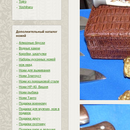
Tojiro
Yoshiharu
Дополнительный каталог
ножей
Алмазные бруски
Водные камни
Коробки, шкатулки
Наборы кухонных ножей
нож нквд
Ножи для выживания
Ножи Златоуст
Ножи из порошковой стали
Ножи НР-40, Вишня
Ножи рыбака
Ножи Танто
Подарки военному
Подарки для мужчин, нож в
подарок
Подарки другу
Подарки охотнику
Подарки папе и дедушке