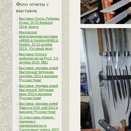
Фото отчеты с
выставок
Выставка 'Охота. Рыбалка.
Отдых' 20-23 февраля
2014г, Крокус
Московская
международная выставка
«ARMS & Hunting»ARMS &
Hunting. 10-13 октября
2013г, (Гостиный двор)
Выставка 'Охота и
рыболовство на Руси'. 3-6
октября 2013г, ВВЦ
Выставка- продажа ножей
Мастерской Чебуркова
сентябрь 2013 в магазине
'Русские Ножи'
Выставка- продажа ножей
Мастерской Чебуркова
июнь 2013 в магазине
'Русские Ножи'
Выставка- продажа ножей
Пампухи И.Ю. май 2013 в
магазине 'Русские Ножи'
27-я выставка «Клинок -
традиции и
современность» в
Сокольниках! апрель 2013'