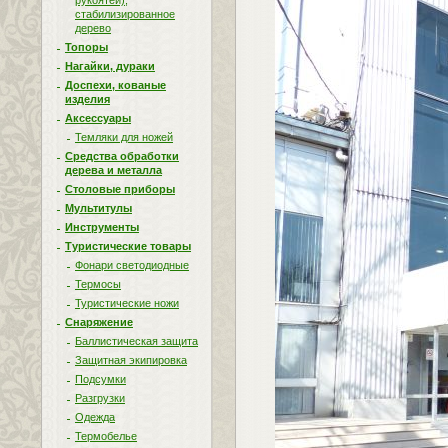
рукоятей),
стабилизированное
дерево
Топоры
Нагайки, дураки
Доспехи, кованые
изделия
Аксессуары
Темляки для ножей
Средства обработки
дерева и металла
Столовые приборы
Мультитулы
Инструменты
Туристические товары
Фонари светодиодные
Термосы
Туристические ножи
Снаряжение
Баллистическая защита
Защитная экипировка
Подсумки
Разгрузки
Одежда
Термобелье