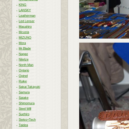
KING
LANSKY
Leatherman
Led Lenser
Masahiro
Mcusta
MIZUNO
Mora
Mr.Blade
Nagao
NiteIze
North Man
Ontario
Opinel
Ruike
Sakai Takayuki
Samura
Satake
Shimomura
Steel Will
Suehiro
Swiss+Tech
Taidea