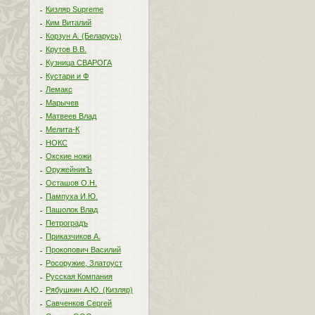
Кизляр Supreme
Ким Виталий
Корзун А. (Беларусь)
Крутов В.В.
Кузница СВАРОГА
Кустари и Ф
Лемакс
Марычев
Матвеев Влад
Мелита-К
НОКС
Окские ножи
ОружейникЪ
Осташов О.Н.
Пампуха И.Ю.
Пашолок Влад
Петроградъ
Приказчиков А.
Прокопович Василий
Росоружие, Златоуст
Русская Компания
Рябушкин А.Ю. (Кизляр)
Савченков Сергей