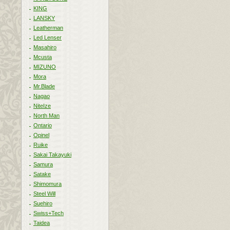
KING
LANSKY
Leatherman
Led Lenser
Masahiro
Mcusta
MIZUNO
Mora
Mr.Blade
Nagao
NiteIze
North Man
Ontario
Opinel
Ruike
Sakai Takayuki
Samura
Satake
Shimomura
Steel Will
Suehiro
Swiss+Tech
Taidea