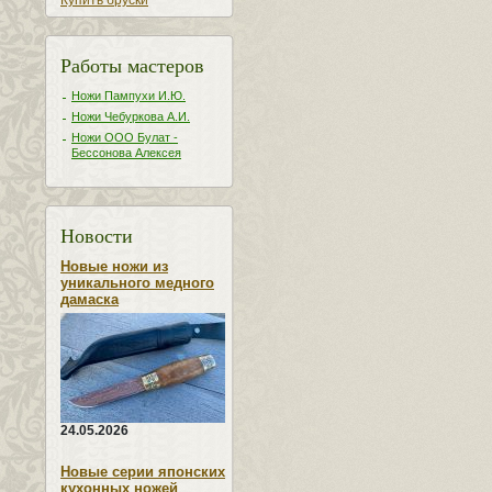
Купить бруски
Работы мастеров
Ножи Пампухи И.Ю.
Ножи Чебуркова А.И.
Ножи ООО Булат -
Бессонова Алексея
Новости
Новые ножи из
уникального медного
дамаска
24.05.2026
Новые серии японских
кухонных ножей