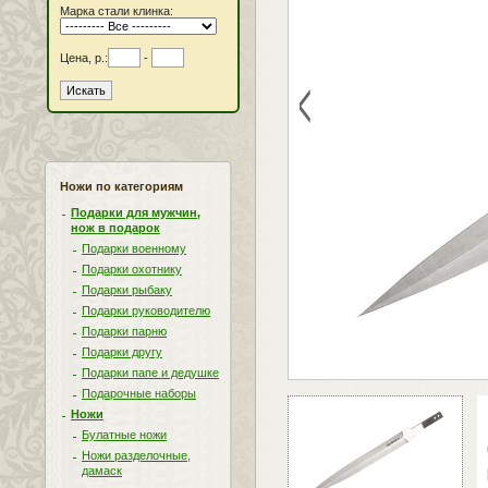
Марка стали клинка:
Цена, р.:
-
<
Ножи по категориям
Подарки для мужчин,
нож в подарок
Подарки военному
Подарки охотнику
Подарки рыбаку
Подарки руководителю
Подарки парню
Подарки другу
Подарки папе и дедушке
Подарочные наборы
Ножи
Булатные ножи
Ножи разделочные,
дамаск