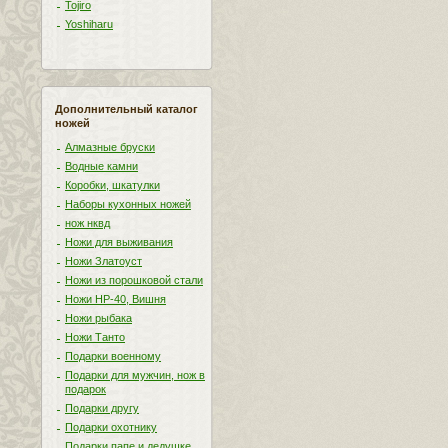
Tojiro
Yoshiharu
Дополнительный каталог
ножей
Алмазные бруски
Водные камни
Коробки, шкатулки
Наборы кухонных ножей
нож нквд
Ножи для выживания
Ножи Златоуст
Ножи из порошковой стали
Ножи НР-40, Вишня
Ножи рыбака
Ножи Танто
Подарки военному
Подарки для мужчин, нож в
подарок
Подарки другу
Подарки охотнику
Подарки папе и дедушке