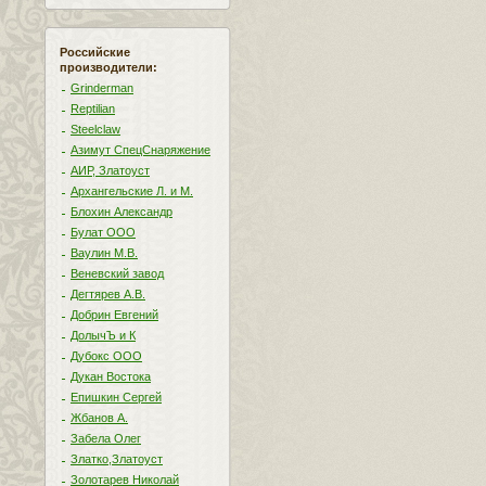
Российские
производители:
Grinderman
Reptilian
Steelclaw
Азимут СпецСнаряжение
АИР, Златоуст
Архангельские Л. и М.
Блохин Александр
Булат ООО
Ваулин М.В.
Веневский завод
Дегтярев А.В.
Добрин Евгений
ДолычЪ и К
Дубокс ООО
Дукан Востока
Епишкин Сергей
Жбанов А.
Забела Олег
Златко,Златоуст
Золотарев Николай