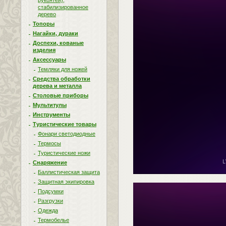
рукоятей),
стабилизированное
дерево
Топоры
Нагайки, дураки
Доспехи, кованые
изделия
Аксессуары
Темляки для ножей
Средства обработки
дерева и металла
Столовые приборы
Мультитулы
Инструменты
Туристические товары
Фонари светодиодные
Термосы
Туристические ножи
Снаряжение
Баллистическая защита
Защитная экипировка
Подсумки
Разгрузки
Одежда
Термобелье