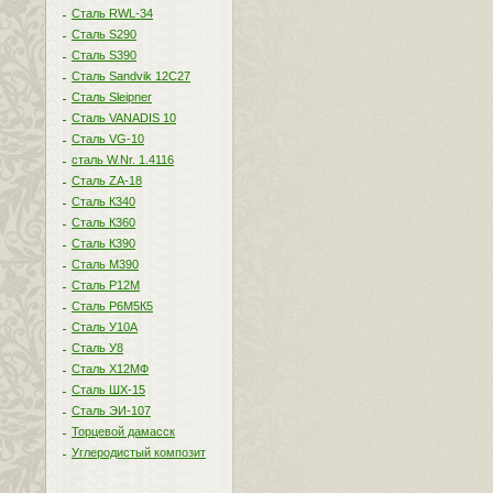
Сталь RWL-34
Сталь S290
Сталь S390
Сталь Sandvik 12C27
Сталь Sleipner
Сталь VANADIS 10
Сталь VG-10
сталь W.Nr. 1.4116
Сталь ZA-18
Сталь К340
Сталь К360
Сталь К390
Сталь М390
Сталь Р12М
Сталь Р6М5К5
Сталь У10А
Сталь У8
Сталь Х12МФ
Сталь ШХ-15
Сталь ЭИ-107
Торцевой дамасск
Углеродистый композит