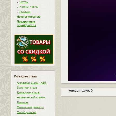
Обувь
Ножны, чехлы
Рюкзаки
Ножны кожаные
Подарочные
сертификаты
По видам стали
Алмазная сталь - ХВ5
Булатная сталь
комментарии:
0
Дамасская сталь
керамический клинок
Ламинат
Мозаичный дамасск
Молибденовая