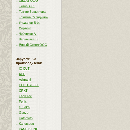
Сварог ООО
Титов А.С.
Тов-во Завьялова
Точилка Складишок
Ульданов Д.Ф.
Фортуна
Чебурков А.
Чернышев В.
Ясный Сокол ООО
Зарубежные
производители:
IC CUT
ACE
Adimanti
COLD STEEL
CRKT
EagleTac
Fenix
G.Sakai
Ganzo
Hatamoto
Kanetsugu
KANETSUNE