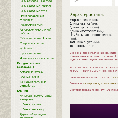
ножи разделочные сталь
ножи складные, дамаск
ножи складные сталь
Характеристики:
Ножи поварские и
кухонные
Марка стали клинка:
Длина клинка (мм):
подарочные ножи
Длина рукояти (мм):
Авторские ножи ручной
Длина хвостовика (мм):
работы
Наибольшая ширина клинка
Узбекские ножи - Пчаки
(мм):
Толщина обуха (мм):
Спортивные ножи
Твердость стали:
куябрики
Все ножи, представленные на сайте
городские ножи
вновь изготовленными изделиями. Е
Японские складные ножи
изделия, находящегося на нашем скл
Все для заточки,
аксессуары
Все ножи, продаваемые в магазине 
по ГОСТ Р 51644-2000 «Ножи раздел
Алмазные бруски
Водные камни
Ножи можно посмотреть и купить
в н
Точилки и заточные
Возможна
курьерская доставка товар
устройства
Доставка товара почтой РФ или курь
Клинки
Литье для ножей: гарды,
навершии
Литье: латунь
Литье: мельхиор
Дерево (бруски для