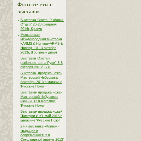
Фото отчеты с
выставок
Выставка 'Охота. Рыбалка.
Отдых' 20-23 февраля
2014г, Крокус
Московская
международная выставка
«ARMS & Hunting»ARMS &
Hunting. 10-13 октября
2013г, (Гостиный двор)
Выставка 'Охота и
рыболовство на Руси'. 3-6
октября 2013г, ВВЦ
Выставка- продажа ножей
Мастерской Чебуркова
сентябрь 2013 в магазине
'Русские Ножи'
Выставка- продажа ножей
Мастерской Чебуркова
июнь 2013 в магазине
'Русские Ножи'
Выставка- продажа ножей
Пампухи И.Ю. май 2013 в
магазине 'Русские Ножи'
27-я выставка «Клинок -
традиции и
современность» в
Сокольниках! апрель 2013'