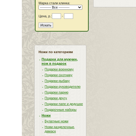
Марка стали клинка:
Цена, р.:
-
Ножи по категориям
Подарки для мужчин,
нож в подарок
Подарки военному
Подарки охотнику
Подарки рыбаку
Подарки руководителю
Подарки парню
Подарки другу
Подарки папе и дедушке
Подарочные наборы
Ножи
Булатные ножи
Ножи разделочные,
дамаск