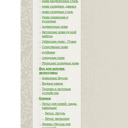
ножи разделочные сталь
ножи складные, дамаск
ножи складные сталь
Ножи поварские и
кухонные
подарочные ножи
Авторские ножи ручной
работы
Узбекские ножи - Пчаки
Спортивные ножи
куябрики
городские ножи
Японские складные ножи
Все для заточки,
аксессуары
Алмазные бруски
Водные камни
Точилки и заточные
устройства
Клинки
Литье для ножей: гарды,
навершии
Литье: латунь
Литье: мельхиор
Дерево (бруски для