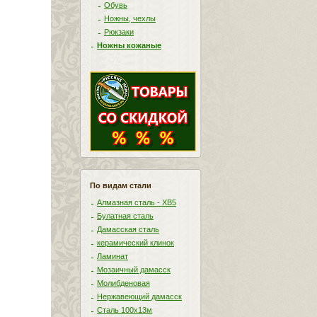
Обувь
Ножны, чехлы
Рюкзаки
Ножны кожаные
По видам стали
Алмазная сталь - ХВ5
Булатная сталь
Дамасская сталь
керамический клинок
Ламинат
Мозаичный дамасск
Молибденовая
Нержавеющий дамасск
Сталь 100х13м