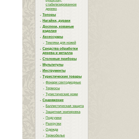
рукоятей),
стабилизированное
дерево
Топоры
Нагайки, дураки
Доспехи, кованые
изделия
Аксессуары
Темляки для ножей
Средства обработки
дерева и металла
Столовые приборы
Мультитулы
Инструменты
Туристические товары
Фонари светодиодные
Термосы
Туристические ножи
Снаряжение
Баллистическая защита
Защитная экипировка
Подсумки
Разгрузки
Одежда
Термобелье