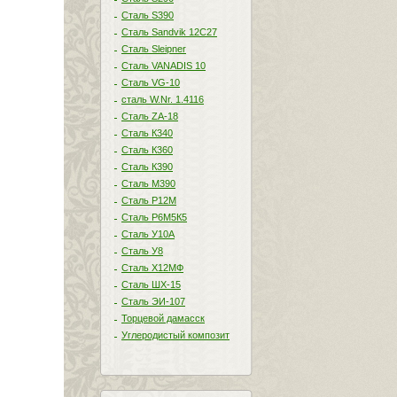
Сталь S390
Сталь Sandvik 12C27
Сталь Sleipner
Сталь VANADIS 10
Сталь VG-10
сталь W.Nr. 1.4116
Сталь ZA-18
Сталь К340
Сталь К360
Сталь К390
Сталь М390
Сталь Р12М
Сталь Р6М5К5
Сталь У10А
Сталь У8
Сталь Х12МФ
Сталь ШХ-15
Сталь ЭИ-107
Торцевой дамасск
Углеродистый композит