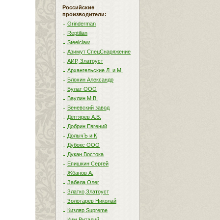
Российские
производители:
Grinderman
Reptilian
Steelclaw
Азимут СпецСнаряжение
АИР, Златоуст
Архангельские Л. и М.
Блохин Александр
Булат ООО
Ваулин М.В.
Веневский завод
Дегтярев А.В.
Добрин Евгений
ДолычЪ и К
Дубокс ООО
Дукан Востока
Епишкин Сергей
Жбанов А.
Забела Олег
Златко,Златоуст
Золотарев Николай
Кизляр Supreme
Ким Виталий