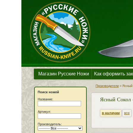
Магазин Русские Ножи
Как оформить зак
Производители
>
Ясный 
Поиск ножей
Ясный Сокол 
Название:
Артикул:
в наличии
все
Производитель: