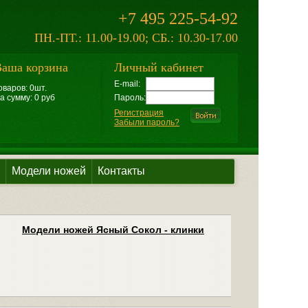
+7 495 225-54-92
ПН.-ПТ.: 11.00-19.00; СБ.: 10.30-17.00
аша корзина
Личный кабинет
E-mail:
оваров: 0шт.
а сумму: 0 руб
Пароль:
Регистрация
Забыли пароль?
Модели ножей
Контакты
Модели ножей Ясный Сокол - клинки