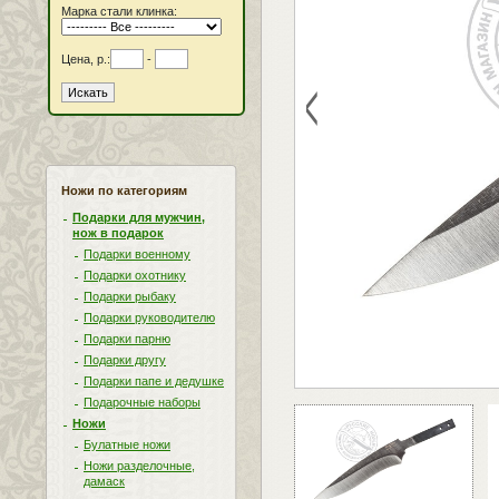
Марка стали клинка:
Цена, р.:
-
<
Ножи по категориям
Подарки для мужчин,
нож в подарок
Подарки военному
Подарки охотнику
Подарки рыбаку
Подарки руководителю
Подарки парню
Подарки другу
Подарки папе и дедушке
Подарочные наборы
Ножи
Булатные ножи
Ножи разделочные,
дамаск