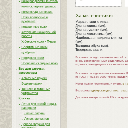
ножи разделочные сталь
ножи складные, дамаск
ножи складные сталь
Характеристики:
Ножи поварские и
кухонные
Марка стали клинка:
Длина клинка (мм):
подарочные ножи
Длина рукояти (мм):
Авторские ножи ручной
Длина хвостовика (мм):
работы
Наибольшая ширина клинка
Узбекские ножи - Пчаки
(мм):
Толщина обуха (мм):
Спортивные ножи
Твердость стали:
куябрики
Все ножи, представленные на сайте
городские ножи
вновь изготовленными изделиями. Е
Японские складные ножи
изделия, находящегося на нашем скл
Все для заточки,
аксессуары
Все ножи, продаваемые в магазине 
по ГОСТ Р 51644-2000 «Ножи раздел
Алмазные бруски
Водные камни
Ножи можно посмотреть и купить
в н
Точилки и заточные
Возможна
курьерская доставка товар
устройства
Доставка товара почтой РФ или курь
Клинки
Литье для ножей: гарды,
навершии
Литье: латунь
Литье: мельхиор
Дерево (бруски для