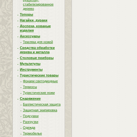
рукоятей),
стабилизированное
дерево
Топоры
Нагайки, дураки
Доспехи, кованые
изделия
Аксессуары
Темляки для ножей
Средства обработки
дерева и металла
Столовые приборы
Мультитулы
Инструменты
Туристические товары
Фонари светодиодные
Термосы
Туристические ножи
Снаряжение
Баллистическая защита
Защитная экипировка
Подсумки
Разгрузки
Одежда
Термобелье