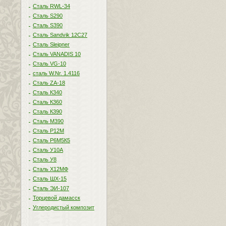
Сталь RWL-34
Сталь S290
Сталь S390
Сталь Sandvik 12C27
Сталь Sleipner
Сталь VANADIS 10
Сталь VG-10
сталь W.Nr. 1.4116
Сталь ZA-18
Сталь К340
Сталь К360
Сталь К390
Сталь М390
Сталь Р12М
Сталь Р6М5К5
Сталь У10А
Сталь У8
Сталь Х12МФ
Сталь ШХ-15
Сталь ЭИ-107
Торцевой дамасск
Углеродистый композит