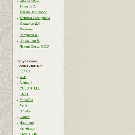
Сварог ООО
Титов А.С.
Тов-во Завьялова
Точилка Складишок
Ульданов Д.Ф.
Фортуна
Чебурков А.
Чернышев В.
Ясный Сокол ООО
Зарубежные
производители:
IC CUT
ACE
Adimanti
COLD STEEL
CRKT
EagleTac
Fenix
G.Sakai
Ganzo
Hatamoto
Kanetsugu
KANETSUNE