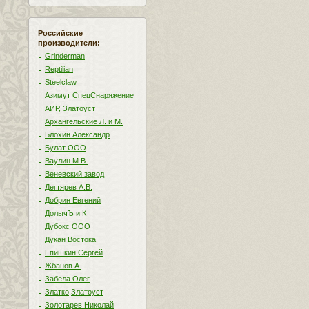
Российские
производители:
Grinderman
Reptilian
Steelclaw
Азимут СпецСнаряжение
АИР, Златоуст
Архангельские Л. и М.
Блохин Александр
Булат ООО
Ваулин М.В.
Веневский завод
Дегтярев А.В.
Добрин Евгений
ДолычЪ и К
Дубокс ООО
Дукан Востока
Епишкин Сергей
Жбанов А.
Забела Олег
Златко,Златоуст
Золотарев Николай