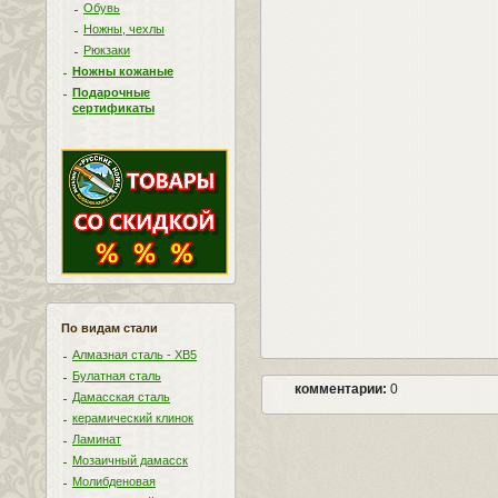
Обувь
Ножны, чехлы
Рюкзаки
Ножны кожаные
Подарочные
сертификаты
По видам стали
Алмазная сталь - ХВ5
Булатная сталь
комментарии:
0
Дамасская сталь
керамический клинок
Ламинат
Мозаичный дамасск
Молибденовая