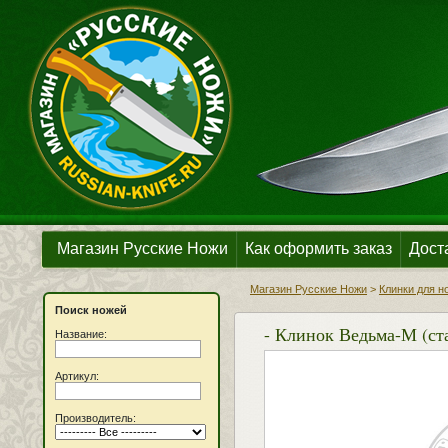
Магазин Русские Ножи
Как оформить заказ
Дост
Магазин Русские Ножи
>
Клинки для н
Поиск ножей
- Клинок Ведьма-М (ст
Название:
Артикул:
Производитель: