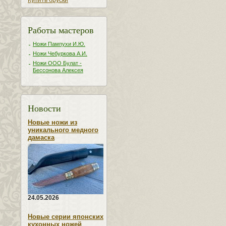
Купить бруски
Работы мастеров
Ножи Пампухи И.Ю.
Ножи Чебуркова А.И.
Ножи ООО Булат -
Бессонова Алексея
Новости
Новые ножи из
уникального медного
дамаска
24.05.2026
Новые серии японских
кухонных ножей