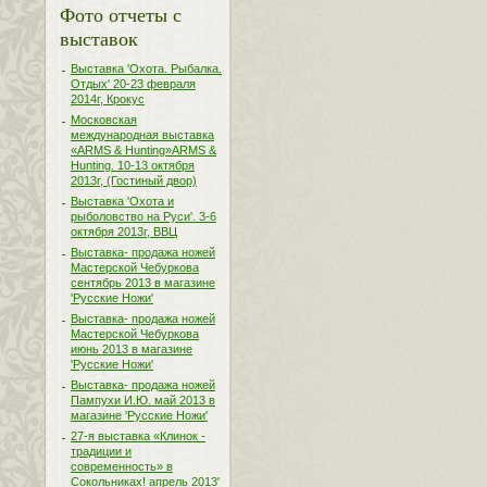
Фото отчеты с
выставок
Выставка 'Охота. Рыбалка.
Отдых' 20-23 февраля
2014г, Крокус
Московская
международная выставка
«ARMS & Hunting»ARMS &
Hunting. 10-13 октября
2013г, (Гостиный двор)
Выставка 'Охота и
рыболовство на Руси'. 3-6
октября 2013г, ВВЦ
Выставка- продажа ножей
Мастерской Чебуркова
сентябрь 2013 в магазине
'Русские Ножи'
Выставка- продажа ножей
Мастерской Чебуркова
июнь 2013 в магазине
'Русские Ножи'
Выставка- продажа ножей
Пампухи И.Ю. май 2013 в
магазине 'Русские Ножи'
27-я выставка «Клинок -
традиции и
современность» в
Сокольниках! апрель 2013'