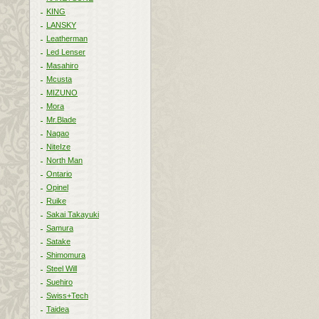
KING
LANSKY
Leatherman
Led Lenser
Masahiro
Mcusta
MIZUNO
Mora
Mr.Blade
Nagao
NiteIze
North Man
Ontario
Opinel
Ruike
Sakai Takayuki
Samura
Satake
Shimomura
Steel Will
Suehiro
Swiss+Tech
Taidea