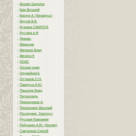
Кизляр Supreme
Ким Виталий
Корзун А. (Беларусь)
Крутов В.В.
Кузница СВАРОГА
Кустари и Ф
Лемакс
Марычев
Матвеев Влад
Мелита-К
НОКС
Окские ножи
ОружейникЪ
Осташов О.Н.
Пампуха И.Ю.
Пашолок Влад
Петроградъ
Приказчиков А.
Прокопович Василий
Росоружие, Златоуст
Русская Компания
Рябушкин А.Ю. (Кизляр)
Савченков Сергей