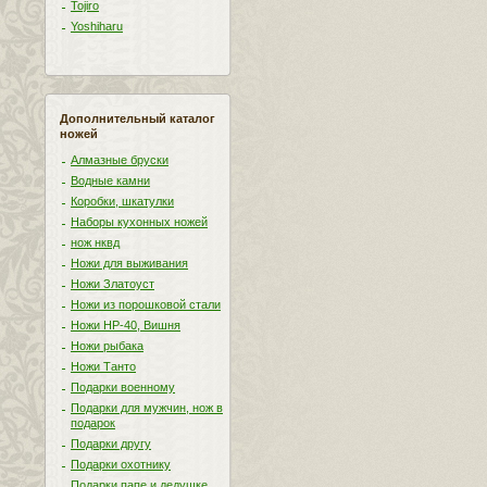
Tojiro
Yoshiharu
Дополнительный каталог
ножей
Алмазные бруски
Водные камни
Коробки, шкатулки
Наборы кухонных ножей
нож нквд
Ножи для выживания
Ножи Златоуст
Ножи из порошковой стали
Ножи НР-40, Вишня
Ножи рыбака
Ножи Танто
Подарки военному
Подарки для мужчин, нож в
подарок
Подарки другу
Подарки охотнику
Подарки папе и дедушке