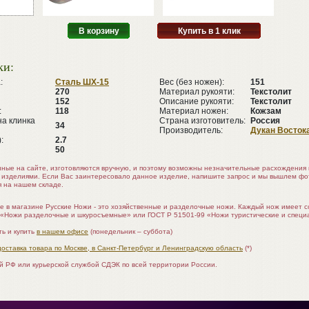
В корзину
Купить в 1 клик
ки:
:
Сталь ШХ-15
Вес (без ножен):
151
270
Материал рукояти:
Текстолит
152
Описание рукояти:
Текстолит
:
118
Материал ножен:
Кожзам
а клинка
Страна изготовитель:
Россия
34
Производитель:
Дукан Восток
:
2.7
50
нные на сайте, изготовляются вручную, и поэтому возможны незначительные расхождени
 изделиями. Если Вас заинтересовало данное изделие, напишите запрос и мы вышлем ф
я на нашем складе.
е в магазине Русские Ножи - это хозяйственные и разделочные ножи. Каждый нож имеет 
 «Ножи разделочные и шкуросъемные» или ГОСТ Р 51501-99 «Ножи туристические и специ
ь и купить
в нашем офисе
(понедельник – суббота)
доставка товара по Москве, в Санкт-Петербург и Ленинградскую область
(*)
ой РФ или курьерской службой СДЭК по всей территории России.