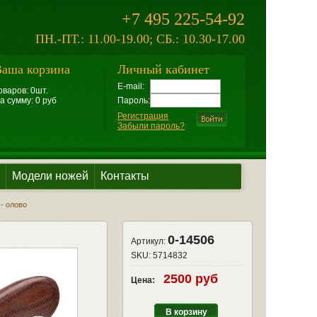
+7 495 225-54-92
ПН.-ПТ.: 11.00-19.00; СБ.: 10.30-17.00
аша корзина
Личный кабинет
E-mail:
оваров: 0шт.
а сумму: 0 руб
Пароль:
Регистрация
Забыли пароль?
Модели ножей
Контакты
 - олово
0-14506
Артикул:
SKU:
5714832
2500 руб
Цена:
В корзину