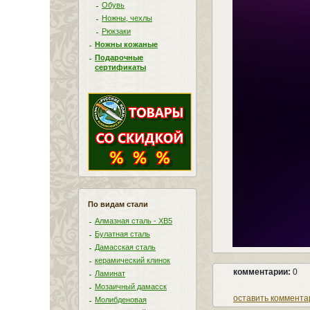
Обувь
Ножны, чехлы
Рюкзаки
Ножны кожаные
Подарочные
сертификаты
По видам стали
Алмазная сталь - ХВ5
Булатная сталь
Дамасская сталь
керамический клинок
комментарии:
0
Ламинат
Мозаичный дамасск
оставить коммента
Молибденовая