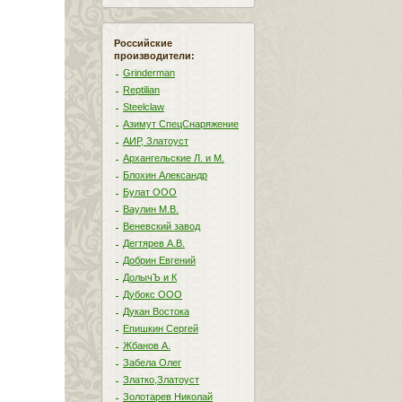
Российские
производители:
Grinderman
Reptilian
Steelclaw
Азимут СпецСнаряжение
АИР, Златоуст
Архангельские Л. и М.
Блохин Александр
Булат ООО
Ваулин М.В.
Веневский завод
Дегтярев А.В.
Добрин Евгений
ДолычЪ и К
Дубокс ООО
Дукан Востока
Епишкин Сергей
Жбанов А.
Забела Олег
Златко,Златоуст
Золотарев Николай