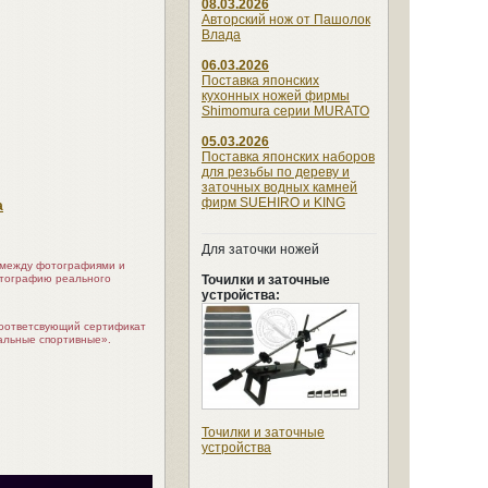
08.03.2026
Авторский нож от Пашолок
Влада
06.03.2026
Поставка японских
кухонных ножей фирмы
Shimomura серии MURATO
05.03.2026
Поставка японских наборов
для резьбы по дереву и
заточных водных камней
фирм SUEHIRO и KING
а
Для заточки ножей
я между фотографиями и
Точилки и заточные
отографию реального
устройства:
соответсвующий сертификат
альные спортивные».
Точилки и заточные
устройства