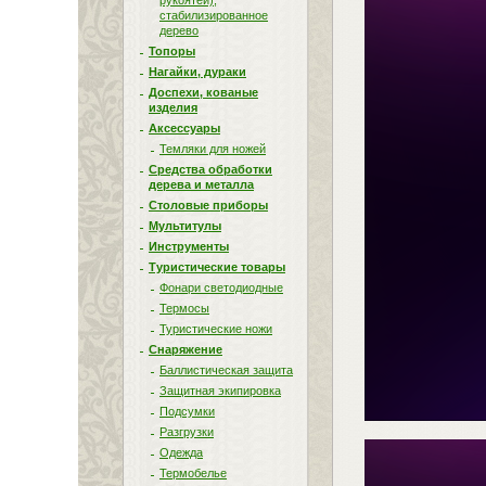
рукоятей),
стабилизированное
дерево
Топоры
Нагайки, дураки
Доспехи, кованые
изделия
Аксессуары
Темляки для ножей
Средства обработки
дерева и металла
Столовые приборы
Мультитулы
Инструменты
Туристические товары
Фонари светодиодные
Термосы
Туристические ножи
Снаряжение
Баллистическая защита
Защитная экипировка
Подсумки
Разгрузки
Одежда
Термобелье