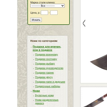
Марка стали клинка:
Цена, р.:
-
<
Ножи по категориям
Подарки для мужчин,
нож в подарок
Подарки военному
Подарки охотнику
Подарки рыбаку
Подарки руководителю
Подарки парню
Подарки другу
Подарки папе и дедушке
Подарочные наборы
Ножи
Булатные ножи
Ножи разделочные,
дамаск