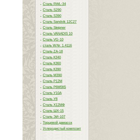
Сталь RWL-34
Сталь S290
Сталь S390
Сталь Sandvik 12C27
Сталь Sleipner
Сталь VANADIS 10
Сталь VG-10
сталь W.Nr. 1.4116
Сталь ZA-18
Сталь К340
Сталь К360
Сталь К390
Сталь М390
Сталь Р12М
Сталь Р6М5К5
Сталь У10А
Сталь У8
Сталь Х12МФ
Сталь ШХ-15
Сталь ЭИ-107
Торцевой дамасск
Углеродистый композит