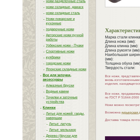
ножи разделочные сталь
ножи складные, дамаск
ножи складные сталь
Ножи поварские и
кухонные
Характеристи
подарочные ножи
Авторские ножи ручной
Марка стали клинка
работы
Длина ножа (мм):
Узбекские ножи - Пчаки
Длина клинка (мм):
Длина рукояти (мм)
Спортивные ножи
Наибольшая ширин
куябрики
(мм):
городские ножи
Толщина обуха (мм)
Твердость стали:
Японские складные ножи
Все для заточки,
Все ножи, представле
аксессуары
вновь изготовленными
изделия, находящегос
Алмазные бруски
Водные камни
Все ножи, продаваемы
Точилки и заточные
по ГОСТ Р 51644-2000
устройства
Ножи можно посмотрет
Клинки
Возможна
курьерская 
Литье для ножей: гарды,
навершии
Доставка товара почт
Литье: латунь
Литье: мельхиор
Дерево (бруски для