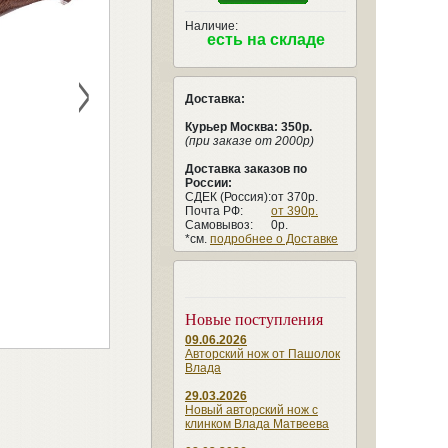
Наличие:
есть на складе
>
Доставка:
Курьер Москва: 350р.
(при заказе от 2000р)
Доставка заказов по
России:
СДЕК (Россия):
от 370р.
Почта РФ:
от 390р.
Самовывоз:
0р.
*см.
подробнее о Доставке
Новые поступления
09.06.2026
Авторский нож от Пашолок
Влада
29.03.2026
Новый авторский нож с
клинком Влада Матвеева