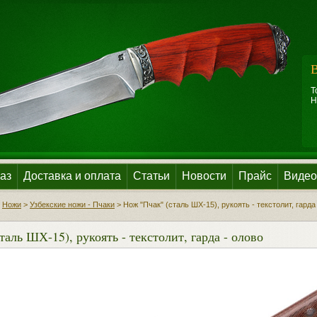
В
Т
Н
аз
Доставка и оплата
Статьи
Новости
Прайс
Видео
>
Ножи
>
Узбекские ножи - Пчаки
>
Нож "Пчак" (сталь ШХ-15), рукоять - текстолит, гарда
таль ШХ-15), рукоять - текстолит, гарда - олово