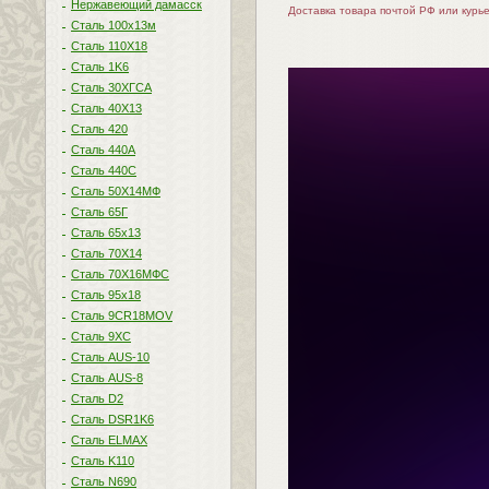
Нержавеющий дамасск
Доставка товара почтой РФ или курь
Сталь 100х13м
Сталь 110Х18
Сталь 1K6
Сталь 30ХГСА
Сталь 40Х13
Сталь 420
Сталь 440A
Сталь 440С
Сталь 50Х14МФ
Сталь 65Г
Сталь 65х13
Сталь 70Х14
Сталь 70Х16МФС
Сталь 95х18
Сталь 9CR18MOV
Сталь 9ХС
Сталь AUS-10
Сталь AUS-8
Сталь D2
Сталь DSR1K6
Сталь ELMAX
Сталь K110
Сталь N690