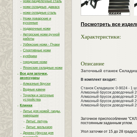
ножи разделочные сталь
ножи складные, дамаск
ножи складные сталь
Ножи поварские и
кухонные
Посмотреть все издел
подарочные ножи
Авторские ножи ручной
Характеристики:
работы
Узбекские ножи - Пчаки
Спортивные ножи
куябрики
Описание
городские ножи
Японские складные ножи
Заточный станок Складиш
Все для заточки,
аксессуары
В комплект входит:
Алмазные бруски
Станок Складишок: 0-9024 - 1 ш
Водные камни
Алмазный брусок доводочный 200
Точилки и заточные
Алмазный брусок доводочный 200
устройства
Алмазный брусок доводочный 200
Алмазный брусок доводочный 200
Клинки
Литье для ножей: гарды,
навершии
Заточное приспособление "СКЛА
Литье: латунь
постоянным заданным углом.
Литье: мельхиор
Угол заточки от 15 до 28 градусо
Дерево (бруски для