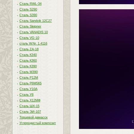
Сталь RWL-34
Сталь S290
Сталь S390
Сталь Sandvik 12C27
Сталь Sleipner
Сталь VANADIS 10
Сталь VG-10
сталь W.Nr. 1.4116
Сталь ZA-18
Сталь К340
Сталь К360
Сталь К390
Сталь М390
Сталь Р12М
Сталь Р6М5К5
Сталь У10А
Сталь У8
Сталь Х12МФ
Сталь ШХ-15
Сталь ЭИ-107
Торцевой дамасск
Углеродистый композит