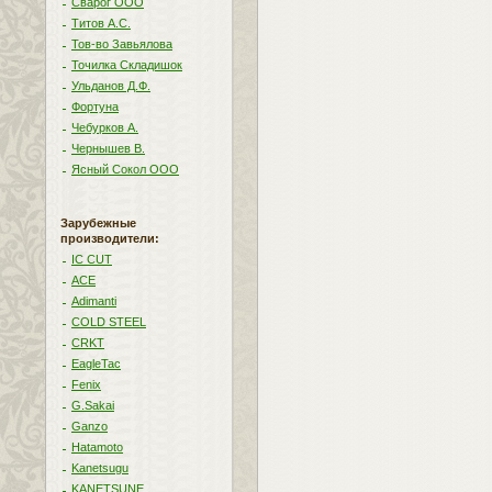
Сварог ООО
Титов А.С.
Тов-во Завьялова
Точилка Складишок
Ульданов Д.Ф.
Фортуна
Чебурков А.
Чернышев В.
Ясный Сокол ООО
Зарубежные
производители:
IC CUT
ACE
Adimanti
COLD STEEL
CRKT
EagleTac
Fenix
G.Sakai
Ganzo
Hatamoto
Kanetsugu
KANETSUNE