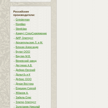
Российские
производители:
Grinderman
Reptilian
Steelclaw
Азимут СпецСнаряжение
АИР, Златоуст
Архангельские Л. и М.
Блохин Александр
Булат ООО
Ваулин М.В.
Веневский завод
Дегтярев А.В.
Добрин Евгений
ДолычЪ и К
Дубокс ООО
Дукан Востока
Епишкин Сергей
Жбанов А.
Забела Олег
Златко,Златоуст
Золотарев Николай