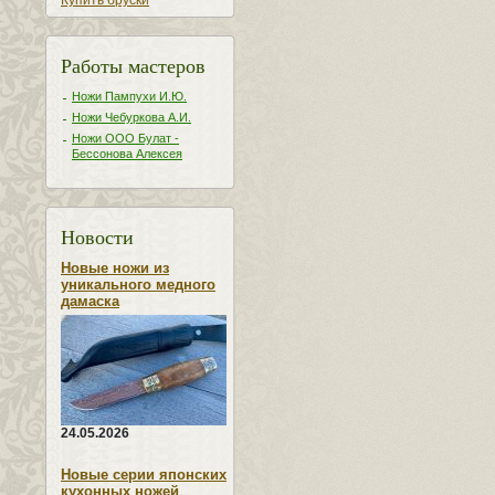
Купить бруски
Работы мастеров
Ножи Пампухи И.Ю.
Ножи Чебуркова А.И.
Ножи ООО Булат -
Бессонова Алексея
Новости
Новые ножи из
уникального медного
дамаска
24.05.2026
Новые серии японских
кухонных ножей