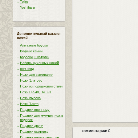
Tojiro
Yoshiharu
Дополнительный каталог
ножей
Алмазные бруски
Водные камни
Коробки, шкатулки
Наборы кухонных ножей
нож нквд
Ножи для выживания
Ножи Златоуст
Ножи из порошковой стали
Ножи НР-40, Вишня
Ножи рыбака
Ножи Танто
Подарки военному
Подарки для мужчин, нож в
подарок
Подарки другу
комментарии:
0
Подарки охотнику
Подарки папе и дедушке