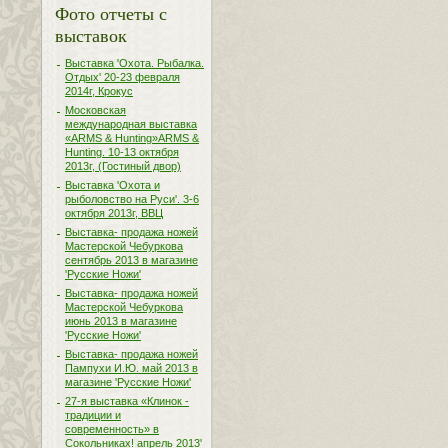
Фото отчеты с
выставок
Выставка 'Охота. Рыбалка.
Отдых' 20-23 февраля
2014г, Крокус
Московская
международная выставка
«ARMS & Hunting»ARMS &
Hunting. 10-13 октября
2013г, (Гостиный двор)
Выставка 'Охота и
рыболовство на Руси'. 3-6
октября 2013г, ВВЦ
Выставка- продажа ножей
Мастерской Чебуркова
сентябрь 2013 в магазине
'Русские Ножи'
Выставка- продажа ножей
Мастерской Чебуркова
июнь 2013 в магазине
'Русские Ножи'
Выставка- продажа ножей
Пампухи И.Ю. май 2013 в
магазине 'Русские Ножи'
27-я выставка «Клинок -
традиции и
современность» в
Сокольниках! апрель 2013'