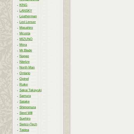
KING
LANSKY
Leatherman
Led Lenser
Masahiro
Mcusta
MIZUNO
Mora
Mr.Blade
Nagao
NiteIze
North Man
Ontario
Opinel
Ruike
Sakai Takayuki
Samura
Satake
Shimomura
Steel Will
Suehiro
Swiss+Tech
Taidea