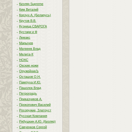
Кизляр Supreme
Ким Виталий
Корзун А. (Беларусь)
Крутов В.В.
Кузница СВАРОГА
Кустари и Ф
Лемакс
Марычев
Матвеев Влад
Мелита-К
НОКС
Окские ножи
ОружейникЪ
Осташов О.Н.
Пампуха И.Ю.
Пашолок Влад
Петроградъ
Приказчиков А.
Прокопович Василий
Росоружие, Златоуст
Русская Компания
Рябушкин А.Ю. (Кизляр)
Савченков Сергей