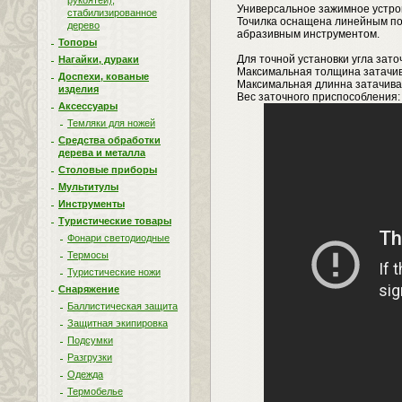
рукоятей),
Универсальное зажимное устрой
стабилизированное
Точилка оснащена линейным по
дерево
абразивным инструментом.
Топоры
Для точной установки угла заточ
Нагайки, дураки
Максимальная толщина затачива
Доспехи, кованые
Максимальная длинна затачивае
изделия
Вес заточного приспособления: б
Аксессуары
Темляки для ножей
Средства обработки
дерева и металла
Столовые приборы
Мультитулы
Инструменты
Туристические товары
Фонари светодиодные
Термосы
Туристические ножи
Снаряжение
Баллистическая защита
Защитная экипировка
Подсумки
Разгрузки
Одежда
Термобелье