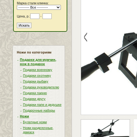
Марка стали клинка:
Цена, р.:
-
<
Ножи по категориям
Подарки для мужчин,
нож в подарок
Подарки военному
Подарки охотнику
Подарки рыбаку
Подарки руководителю
Подарки парню
Подарки другу
Подарки папе и дедушке
Подарочные наборы
Ножи
Булатные ножи
Ножи разделочные,
дамаск