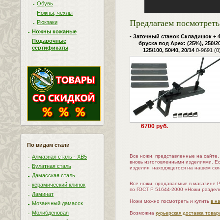
Обувь
Ножны, чехлы
Предлагаем посмотреть 
Рюкзаки
Ножны кожаные
- Заточный станок Складишок + 4
Подарочные
бруска под Apex: (25%), 250/20
сертификаты
125/100, 50/40, 20/14
0-9691 (0
6700 руб.
По видам стали
Все ножи, представленные на сайте
Алмазная сталь - ХВ5
вновь изготовленными изделиями. Е
Булатная сталь
изделия, находящегося на нашем скл
Дамасская сталь
Все ножи, продаваемые в магазине 
керамический клинок
по ГОСТ Р 51644-2000 «Ножи раздел
Ламинат
Ножи можно посмотреть и купить
в н
Мозаичный дамасск
Молибденовая
Возможна
курьерская доставка товар