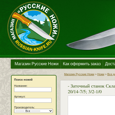
Магазин Русские Ножи
Как оформить заказ
Дост
Магазин Русские Ножи
>
Ножи
>
Все д
Поиск ножей
- Заточный станок Скла
Название:
20/14-7/5; 3/2-1/0
Артикул:
Производитель: