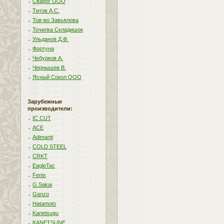
Сварог ООО
Титов А.С.
Тов-во Завьялова
Точилка Складишок
Ульданов Д.Ф.
Фортуна
Чебурков А.
Чернышев В.
Ясный Сокол ООО
Зарубежные
производители:
IC CUT
ACE
Adimanti
COLD STEEL
CRKT
EagleTac
Fenix
G.Sakai
Ganzo
Hatamoto
Kanetsugu
KANETSUNE