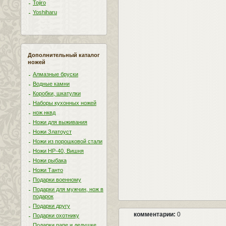
Tojiro
Yoshiharu
Дополнительный каталог
ножей
Алмазные бруски
Водные камни
Коробки, шкатулки
Наборы кухонных ножей
нож нквд
Ножи для выживания
Ножи Златоуст
Ножи из порошковой стали
Ножи НР-40, Вишня
Ножи рыбака
Ножи Танто
Подарки военному
Подарки для мужчин, нож в
подарок
Подарки другу
комментарии:
0
Подарки охотнику
Подарки папе и дедушке