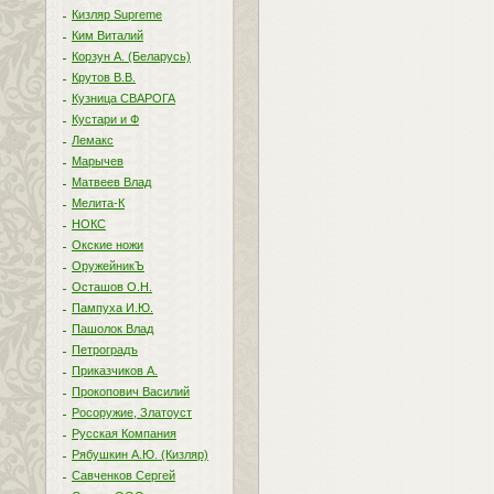
Кизляр Supreme
Ким Виталий
Корзун А. (Беларусь)
Крутов В.В.
Кузница СВАРОГА
Кустари и Ф
Лемакс
Марычев
Матвеев Влад
Мелита-К
НОКС
Окские ножи
ОружейникЪ
Осташов О.Н.
Пампуха И.Ю.
Пашолок Влад
Петроградъ
Приказчиков А.
Прокопович Василий
Росоружие, Златоуст
Русская Компания
Рябушкин А.Ю. (Кизляр)
Савченков Сергей