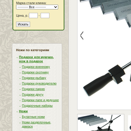
Марка стали клинка:
Цена, р.:
-
<
Ножи по категориям
Подарки для мужчин,
нож в подарок
Подарки военному
Подарки охотнику
Подарки рыбаку
Подарки руководителю
Подарки парню
Подарки другу
Подарки папе и дедушке
Подарочные наборы
Ножи
Булатные ножи
Ножи разделочные,
дамаск