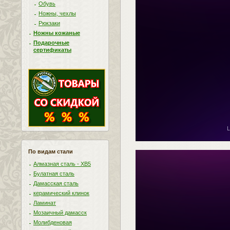
Обувь
Ножны, чехлы
Рюкзаки
Ножны кожаные
Подарочные
сертификаты
По видам стали
Алмазная сталь - ХВ5
Булатная сталь
Дамасская сталь
керамический клинок
Ламинат
Мозаичный дамасск
Молибденовая