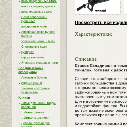
ножи разделочные сталь
ножи складные, дамаск
ножи складные сталь
Ножи поварские и
кухонные
Посмотреть все издел
подарочные ножи
Авторские ножи ручной
Характеристики:
работы
Узбекские ножи - Пчаки
Спортивные ножи
куябрики
Описание
городские ножи
Японские складные ножи
Станок Складишок в комп
Все для заточки,
точилок, готовая к работ
аксессуары
Алмазные бруски
Складишок с набором из пя
заточки большинства в дом
Водные камни
которым по силам каждому
Точилки и заточные
зафиксированный нож точит
устройства
выставленным углом заточки
Клинки
Для изготовления приспосо
Литье для ножей: гарды,
и водостойкая фанера, Вы 
навершии
до 7см даже не имея опыта 
Литье: латунь
промежуток времени вы лег
Литье: мельхиор
Дерево (бруски для
Комплект водных камней п