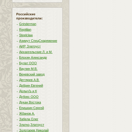
Российские
производители:
Grinderman
Reptilian
Steelclaw
Азимут СпецСнаряжение
АИР, Златоуст
Архангельские Л. и М.
Блохин Александр
Булат ООО
Ваулин М.В.
Веневский завод
Дегтярев А.В.
Добрин Евгений
ДолычЪ и К
Дубокс ООО
Дукан Востока
Епишкин Сергей
Жбанов А.
Забела Олег
Златко,Златоуст
Золотарев Николай