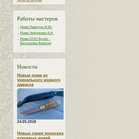
Купить бруски
Работы мастеров
Ножи Пампухи И.Ю.
Ножи Чебуркова А.И.
Ножи ООО Булат -
Бессонова Алексея
Новости
Новые ножи из
уникального медного
дамаска
24.05.2026
Новые серии японских
кухонных ножей