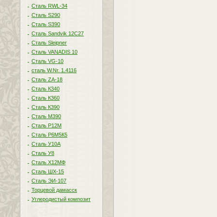
Сталь RWL-34
Сталь S290
Сталь S390
Сталь Sandvik 12C27
Сталь Sleipner
Сталь VANADIS 10
Сталь VG-10
сталь W.Nr. 1.4116
Сталь ZA-18
Сталь К340
Сталь К360
Сталь К390
Сталь М390
Сталь Р12М
Сталь Р6М5К5
Сталь У10А
Сталь У8
Сталь Х12МФ
Сталь ШХ-15
Сталь ЭИ-107
Торцевой дамасск
Углеродистый композит