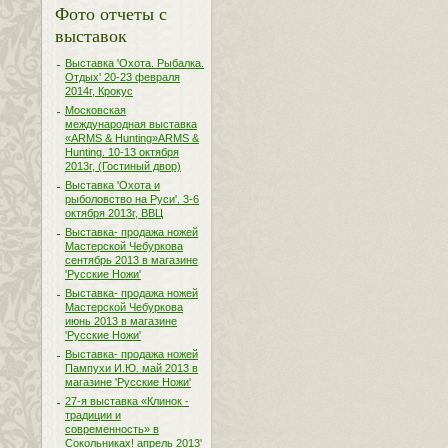
Фото отчеты с
выставок
Выставка 'Охота. Рыбалка.
Отдых' 20-23 февраля
2014г, Крокус
Московская
международная выставка
«ARMS & Hunting»ARMS &
Hunting. 10-13 октября
2013г, (Гостиный двор)
Выставка 'Охота и
рыболовство на Руси'. 3-6
октября 2013г, ВВЦ
Выставка- продажа ножей
Мастерской Чебуркова
сентябрь 2013 в магазине
'Русские Ножи'
Выставка- продажа ножей
Мастерской Чебуркова
июнь 2013 в магазине
'Русские Ножи'
Выставка- продажа ножей
Пампухи И.Ю. май 2013 в
магазине 'Русские Ножи'
27-я выставка «Клинок -
традиции и
современность» в
Сокольниках! апрель 2013'