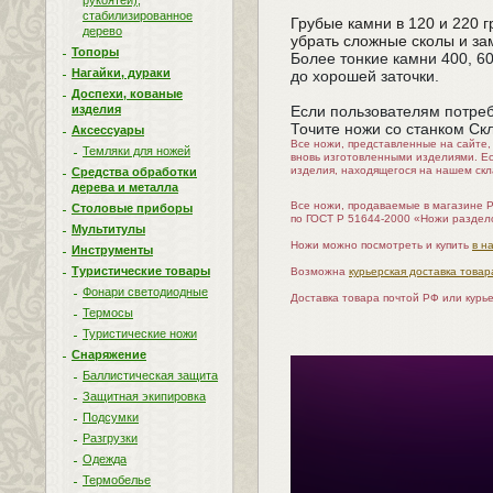
рукоятей),
стабилизированное
Грубые камни в 120 и 220 
дерево
убрать сложные сколы и за
Топоры
Более тонкие камни 400, 6
Нагайки, дураки
до хорошей заточки.
Доспехи, кованые
Если пользователям потреб
изделия
Точите ножи со станком Ск
Аксессуары
Все ножи, представленные на сайте
Темляки для ножей
вновь изготовленными изделиями. Е
изделия, находящегося на нашем скл
Средства обработки
дерева и металла
Все ножи, продаваемые в магазине 
Столовые приборы
по ГОСТ Р 51644-2000 «Ножи раздел
Мультитулы
Ножи можно посмотреть и купить
в н
Инструменты
Туристические товары
Возможна
курьерская доставка товар
Фонари светодиодные
Доставка товара почтой РФ или курь
Термосы
Туристические ножи
Снаряжение
Баллистическая защита
Защитная экипировка
Подсумки
Разгрузки
Одежда
Термобелье