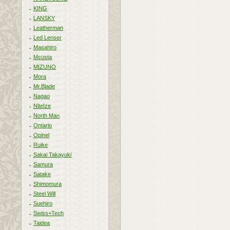
KING
LANSKY
Leatherman
Led Lenser
Masahiro
Mcusta
MIZUNO
Mora
Mr.Blade
Nagao
NiteIze
North Man
Ontario
Opinel
Ruike
Sakai Takayuki
Samura
Satake
Shimomura
Steel Will
Suehiro
Swiss+Tech
Taidea