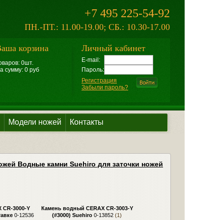
+7 495 225-54-92
ПН.-ПТ.: 11.00-19.00; СБ.: 10.30-17.00
аша корзина
Личный кабинет
E-mail:
оваров: 0шт.
а сумму: 0 руб
Пароль:
Регистрация
Забыли пароль?
Модели ножей
Контакты
жей Водные камни Suehiro для заточки ножей
 CR-3000-Y
Камень водный CERAX CR-3003-Y
тавке
0-12536
(#3000) Suehiro
0-13852
(1)