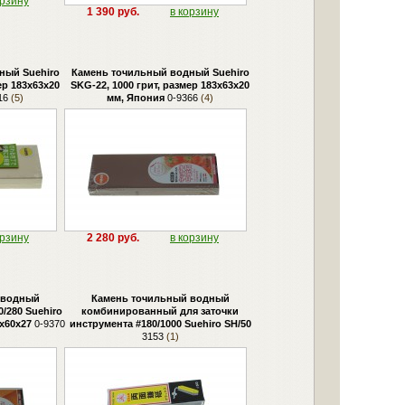
орзину
1 390 руб.
в корзину
ный Suehiro
Камень точильный водный Suehiro
ер 183х63х20
SKG-22, 1000 грит, размер 183х63х20
16
(5)
мм, Япония
0-9366
(4)
орзину
2 280 руб.
в корзину
 водный
Камень точильный водный
/280 Suehiro
комбинированный для заточки
х60х27
0-9370
инструмента #180/1000 Suehiro SH/50
3153
(1)