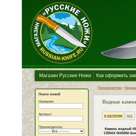
Магазин Русские Ножи
Как оформить зак
Производители
>
Водные
Поиск ножей
Водные камни 
Название:
Артикул:
в наличии
все
Производитель:
Камень водный #5
CERAX SH/5050 Sue