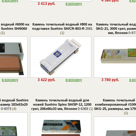
в корзину
4 380 руб.
в к
3 413 руб.
в корзину
 водный #6000 на
Камень точильный водный #800 на
Камень точильный вод
Suehiro SH/6060
подставке Suehiro SH/CR-803-R
2681
SKG-21, 3000 грит, разм
(1)
(1)
мм, Япония
0-97
в корзину
3 422 руб.
в корзину
3 780 руб.
в к
 водный Suehiro
Камень точильный водный для
Камень точильный
 размер 183х63х20
ножей Suehiro Splex SH/SP-12, 1200
комбинированный #1000
0-9373
(4)
грит, 206х66x33 мм, Япония
0-6369
(1)
SKG-25, размеры, мм 179
(1)