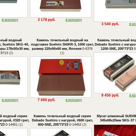
в корзину
3 178 руб.
в корзину
3 540 руб.
в к
ьный водный
Камень точильный водный на
Камень точильный во
 Suehiro SKG-44,
подставке Suehiro SH/KR-3, 1000 грит,
Debado Suehiro с нагурой
меры 178х50х30 мм,
размер 220х90х60 мм, Япония
0-6376
1200-SNE, 205*73*23
0
-9713
(2)
(1)
9 450 руб.
в к
в корзину
7 690 руб.
в корзину
й водный серия
Камень точильный водный серия
Мусат алмазный SUEHI
агурой, #320 грит,
Debado Suehiro с нагурой, #600 грит,
345x68x20мм SKG-37
0
*23
0-14451
(1)
800-SNE, 205*73*23
0-14452
(2)