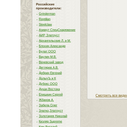
Российские
производители:
Grinderman
Reptilian
Steelclaw
Азимут СпецСнаряжение
АИР, Златоуст
Архангельские Л. и М.
Блохин Александр
Булат ООО
Ваулин М.В.
Веневский завод
Дегтярев А.В.
Добрин Евгений
ДолычЪ и К
Дубокс ООО
Дукан Востока
Епишкин Сергей
Смотреть все виде
Жбанов А.
Забела Олег
Златко,Златоуст
Золотарев Николай
Кизляр Supreme
Ким Виталий