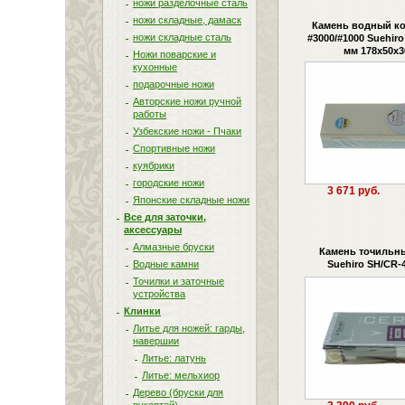
ножи разделочные сталь
ножи складные, дамаск
Камень водный к
ножи складные сталь
#3000/#1000 Suehir
мм 178х50х3
Ножи поварские и
кухонные
подарочные ножи
Авторские ножи ручной
работы
Узбекские ножи - Пчаки
Спортивные ножи
куябрики
городские ножи
3 671 руб.
Японские складные ножи
Все для заточки,
аксессуары
Алмазные бруски
Камень точильн
Водные камни
Suehiro SH/CR-
Точилки и заточные
устройства
Клинки
Литье для ножей: гарды,
навершии
Литье: латунь
Литье: мельхиор
Дерево (бруски для