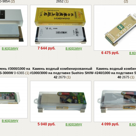
0-9854
(2)
2652
(1)
(2)
в корзину
7 644 руб.
в корзину
6 475 руб.
в к
ень #3000/1000 на
Камень водный комбинированный
Камень водный комби
 S-3000W
0-6365
(1)
#1000/3000 на подставке Suehiro SH/W-
#240/1000 на подставке 
42
2679
(1)
40
2675
(1)
в корзину
5 040 руб.
в корзину
4 099 руб.
в к