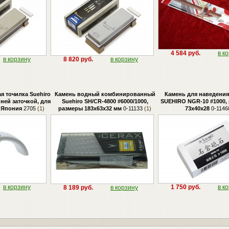
4 584 руб.
в к
в корзину
8 820 руб.
в корзину
я точилка Suehiro
Камень водный комбинированный
Камень для наведения
ней заточкой, для
Suehiro SH/CR-4800 #6000/1000,
SUEHIRO NGR-10 #1000,
 Япония
2705
(1)
размеры 183х63х32 мм
0-11133
(1)
73х40х28
0-1146
в корзину
1 750 руб.
в к
8 189 руб.
в корзину