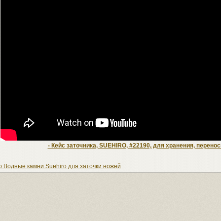
- Кейс заточника, SUEHIRO, #22190, для хранения, перенос
о Водные камни Suehiro для заточки ножей