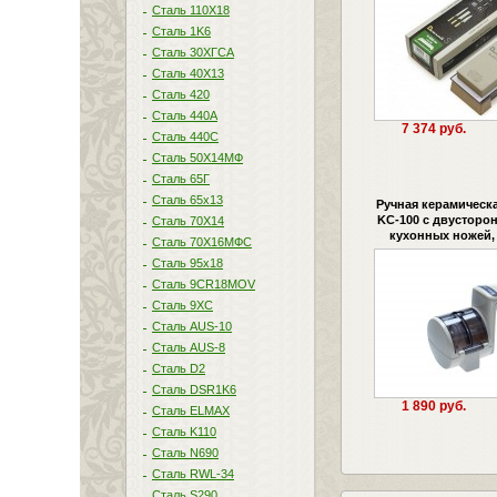
Сталь 110Х18
Сталь 1K6
Сталь 30ХГСА
Сталь 40Х13
Сталь 420
Сталь 440A
7 374 руб.
Сталь 440С
Сталь 50Х14МФ
Сталь 65Г
Сталь 65х13
Ручная керамическа
KC-100 с двусторон
Сталь 70Х14
кухонных ножей,
Сталь 70Х16МФС
Сталь 95х18
Сталь 9CR18MOV
Сталь 9ХС
Сталь AUS-10
Сталь AUS-8
Сталь D2
Сталь DSR1K6
1 890 руб.
Сталь ELMAX
Сталь K110
Сталь N690
Сталь RWL-34
Сталь S290