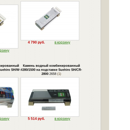
4 790 руб.
в корзину
орзину
нированный
Камень водный комбинированный
Suehiro SH/W-
#280/1500 на подставке Suehiro SH/CR-
2800
2658
(1)
орзину
5 514 руб.
в корзину