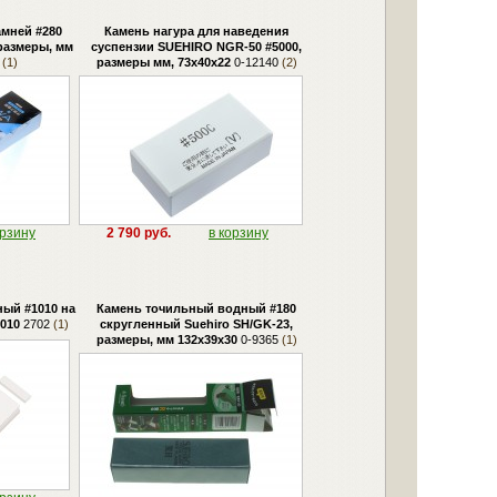
амней #280
Камень нагура для наведения
 размеры, мм
суспензии SUEHIRO NGR-50 #5000,
(1)
размеры мм, 73х40х22
0-12140
(2)
орзину
2 790 руб.
в корзину
ый #1010 на
Камень точильный водный #180
1010
2702
(1)
скругленный Suehiro SH/GK-23,
размеры, мм 132х39х30
0-9365
(1)