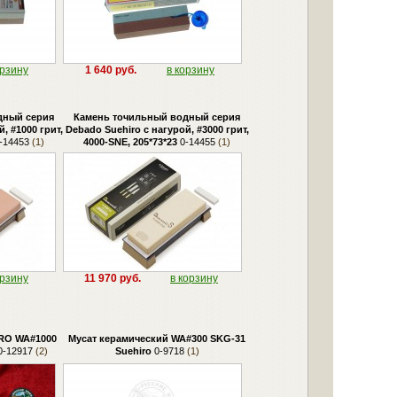
орзину
1 640 руб.
в корзину
дный серия
Камень точильный водный серия
, #1000 грит,
Debado Suehiro с нагурой, #3000 грит,
-14453
(1)
4000-SNE, 205*73*23
0-14455
(1)
орзину
11 970 руб.
в корзину
RO WA#1000
Мусат керамический WA#300 SKG-31
-12917
(2)
Suehiro
0-9718
(1)