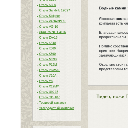
Сталь S390
Водные камни 
Сталь Sandvik 12C27
Сталь Sleipner
Японская компан
Сталь VANADIS 10
компании есть ка
Сталь VG-10
сталь W.Nr. 1.4116
Благодаря широко
профессионалы.
Сталь ZA-18
Сталь К340
Помимо собстве
Сталь К360
приятнее. Наприм
Сталь К390
занимающимися з
Сталь М390
Отдельно стоит 
Сталь Р12М
представлены точ
Сталь Р6М5К5
Сталь У10А
Сталь У8
Сталь Х12МФ
Сталь ШХ-15
Видео, ножи 
Сталь ЭИ-107
Торцевой дамасск
Углеродистый композит