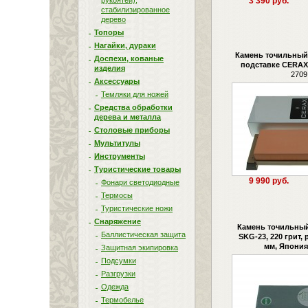
рукоятей),
3 390 руб.
стабилизированное
дерево
Топоры
Нагайки, дураки
Камень точильный
Доспехи, кованые
подставке CERAX 
изделия
2709
Аксессуары
Темляки для ножей
Средства обработки
дерева и металла
Столовые приборы
Мультитулы
Инструменты
Туристические товары
9 990 руб.
Фонари светодиодные
Термосы
Туристические ножи
Снаряжение
Камень точильный
Баллистическая защита
SKG-23, 220 грит,
мм, Япония
Защитная экипировка
Подсумки
Разгрузки
Одежда
Термобелье