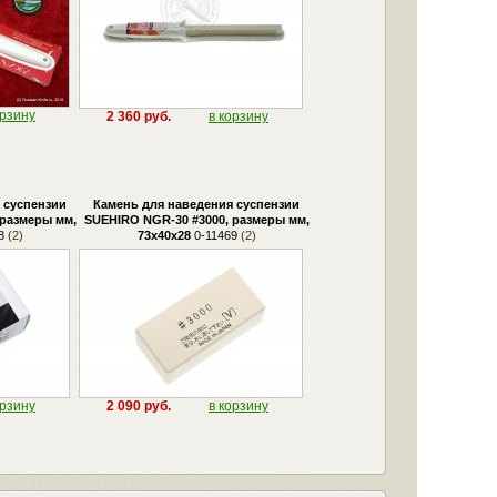
орзину
2 360 руб.
в корзину
 суспензии
Камень для наведения суспензии
 размеры мм,
SUEHIRO NGR-30 #3000, размеры мм,
8
(2)
73х40х28
0-11469
(2)
орзину
2 090 руб.
в корзину