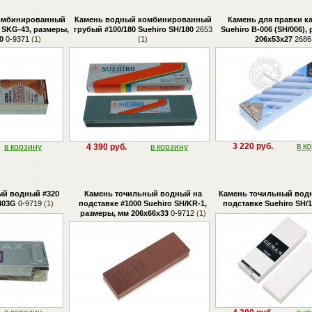
омбинированный
Камень водный комбинированный
Камень для правки к
o SKG-43, размеры,
грубый #100/180 Suehiro SH/180
2653
Suehiro B-006 (SH/006),
0
0-9371
(1)
(1)
206х53х27
2686
3 220 руб.
в к
в корзину
4 390 руб.
в корзину
ый водный #320
Камень точильный водный на
Камень точильный водн
403G
0-9719
(1)
подставке #1000 Suehiro SH/KR-1,
подставке Suehiro SH/
размеры, мм 206х66х33
0-9712
(1)