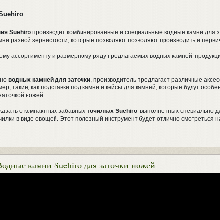
Suehiro
ия Suehiro
производит комбинированные и специальные водные камни для з
мни разной зернистости, которые позволяют позволяют производить и первичн
му ассортименту и размерному ряду предлагаемых водных камней, продукцию
нно
водных камней для заточки
, производитель предлагает различные аксес
ер, такие, как подставки под камни и кейсы для камней, которые будут осо
аточкой ножей.
сказать о компактных забавных
точилках Suehiro
, выполненных специально дл
илки в виде овощей. Этот полезный инструмент будет отлично смотреться на
Водные камни Suehiro для заточки ножей