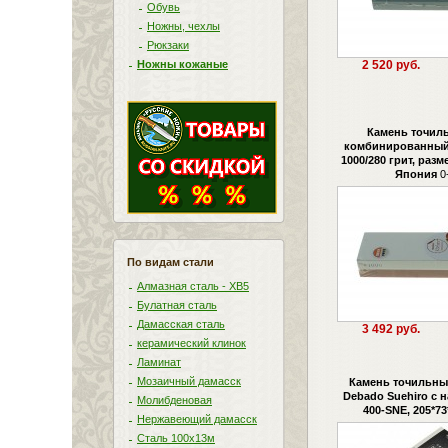
Обувь
Ножны, чехлы
Рюкзаки
Ножны кожаные
2 520 руб.
Камень точил
комбинированный,
1000/280 грит, раз
Япония
0
По видам стали
Алмазная сталь - ХВ5
Булатная сталь
Дамасская сталь
3 492 руб.
керамический клинок
Ламинат
Мозаичный дамасск
Камень точильны
Debado Suehiro с н
Молибденовая
400-SNE, 205*73
Нержавеющий дамасск
Сталь 100х13м