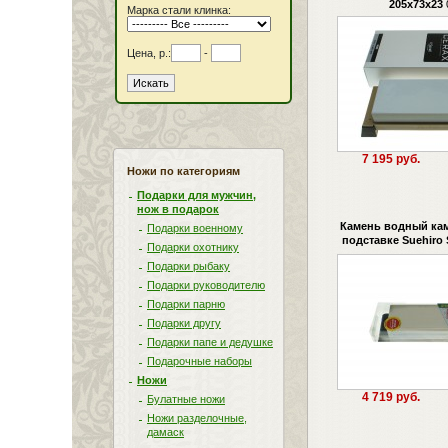
205х73х23
Марка стали клинка:
Цена, р.:
-
7 195 руб.
Ножи по категориям
Подарки для мужчин,
нож в подарок
Камень водный кам
Подарки военному
подставке Suehiro
Подарки охотнику
Подарки рыбаку
Подарки руководителю
Подарки парню
Подарки другу
Подарки папе и дедушке
Подарочные наборы
Ножи
4 719 руб.
Булатные ножи
Ножи разделочные,
дамаск