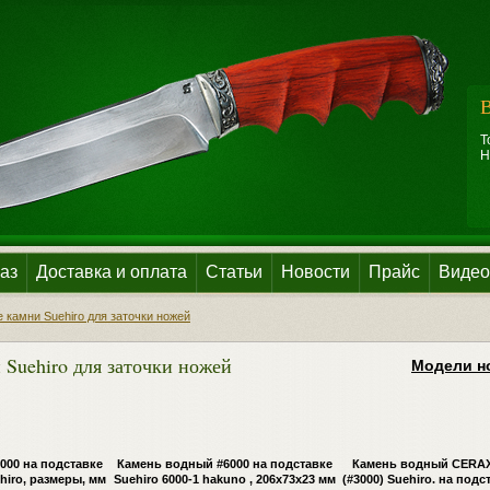
В
Т
Н
аз
Доставка и оплата
Статьи
Новости
Прайс
Видео
 камни Suehiro для заточки ножей
Suehiro для заточки ножей
Модели но
000 на подставке
Камень водный #6000 на подставке
Камень водный CERAX
hiro, размеры, мм
Suehiro 6000-1 hakuno , 206x73x23 мм
(#3000) Suehiro. на подс