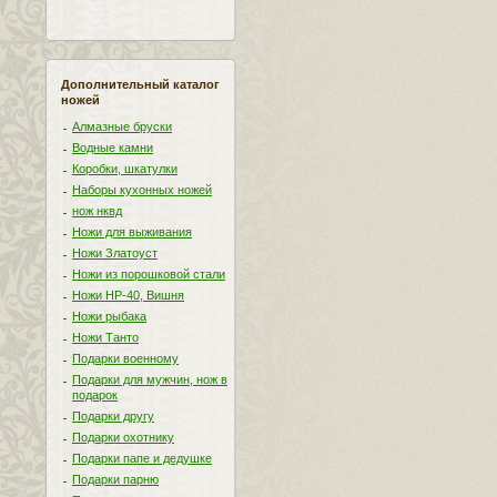
Дополнительный каталог
ножей
Алмазные бруски
Водные камни
Коробки, шкатулки
Наборы кухонных ножей
нож нквд
Ножи для выживания
Ножи Златоуст
Ножи из порошковой стали
Ножи НР-40, Вишня
Ножи рыбака
Ножи Танто
Подарки военному
Подарки для мужчин, нож в
подарок
Подарки другу
Подарки охотнику
Подарки папе и дедушке
Подарки парню