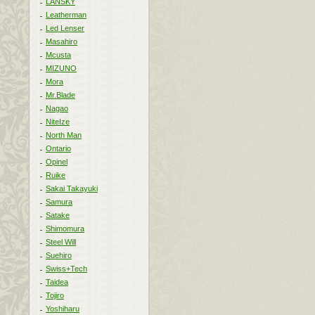
LANSKY
Leatherman
Led Lenser
Masahiro
Mcusta
MIZUNO
Mora
Mr.Blade
Nagao
NiteIze
North Man
Ontario
Opinel
Ruike
Sakai Takayuki
Samura
Satake
Shimomura
Steel Will
Suehiro
Swiss+Tech
Taidea
Tojiro
Yoshiharu