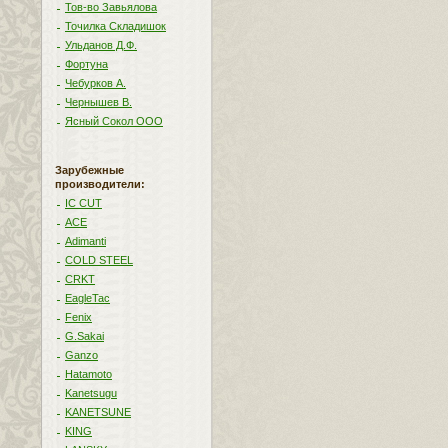
Тов-во Завьялова
Точилка Складишок
Ульданов Д.Ф.
Фортуна
Чебурков А.
Чернышев В.
Ясный Сокол ООО
Зарубежные
производители:
IC CUT
ACE
Adimanti
COLD STEEL
CRKT
EagleTac
Fenix
G.Sakai
Ganzo
Hatamoto
Kanetsugu
KANETSUNE
KING