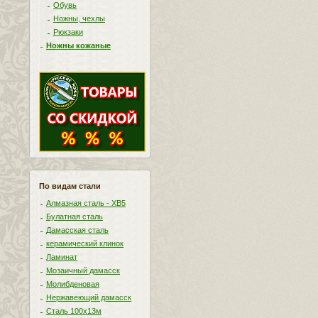
Обувь
Ножны, чехлы
Рюкзаки
Ножны кожаные
По видам стали
Алмазная сталь - ХВ5
Булатная сталь
Дамасская сталь
керамический клинок
Ламинат
Мозаичный дамасск
Молибденовая
Нержавеющий дамасск
Сталь 100х13м