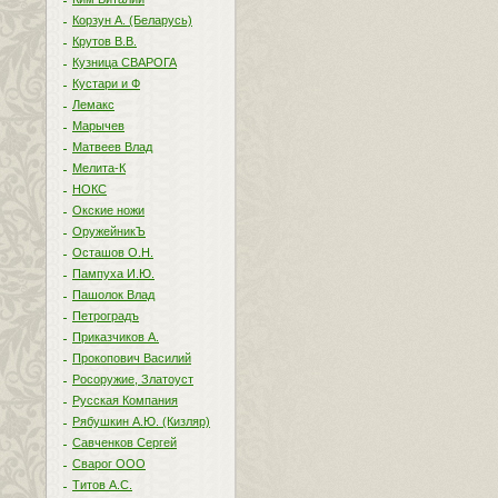
Корзун А. (Беларусь)
Крутов В.В.
Кузница СВАРОГА
Кустари и Ф
Лемакс
Марычев
Матвеев Влад
Мелита-К
НОКС
Окские ножи
ОружейникЪ
Осташов О.Н.
Пампуха И.Ю.
Пашолок Влад
Петроградъ
Приказчиков А.
Прокопович Василий
Росоружие, Златоуст
Русская Компания
Рябушкин А.Ю. (Кизляр)
Савченков Сергей
Сварог ООО
Титов А.С.