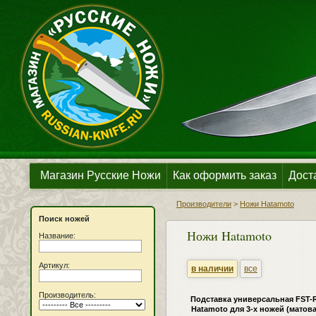
Магазин Русские Ножи
Как оформить заказ
Дост
Производители
>
Ножи Hatamoto
Поиск ножей
Ножи Hatamoto
Название:
Артикул:
в наличии
все
Производитель:
Подставка универсальная FST-R
Hatamoto для 3-х ножей (матова