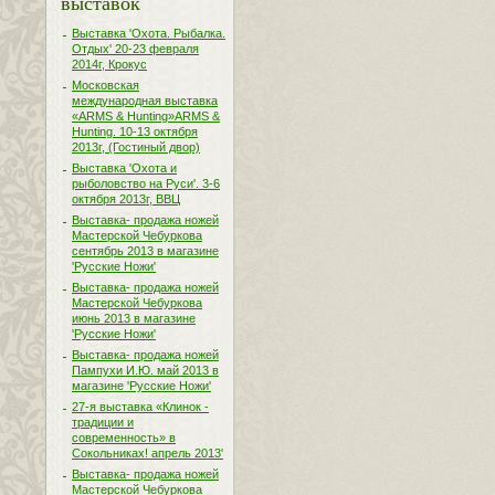
выставок
Выставка 'Охота. Рыбалка.
Отдых' 20-23 февраля
2014г, Крокус
Московская
международная выставка
«ARMS & Hunting»ARMS &
Hunting. 10-13 октября
2013г, (Гостиный двор)
Выставка 'Охота и
рыболовство на Руси'. 3-6
октября 2013г, ВВЦ
Выставка- продажа ножей
Мастерской Чебуркова
сентябрь 2013 в магазине
'Русские Ножи'
Выставка- продажа ножей
Мастерской Чебуркова
июнь 2013 в магазине
'Русские Ножи'
Выставка- продажа ножей
Пампухи И.Ю. май 2013 в
магазине 'Русские Ножи'
27-я выставка «Клинок -
традиции и
современность» в
Сокольниках! апрель 2013'
Выставка- продажа ножей
Мастерской Чебуркова