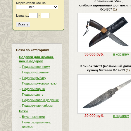
пламенный эбен,
Марка стали клинка:
стабилизированный рог лося, т
0-14767
(1)
Цена, р.:
-
Ножи по категориям
55 000 руб.
в корзину
Подарки для мужчин,
нож в подарок
Клинок 14733 (мозаичный дама
Подарки военному
кузнец Матвеев
0-14733
(1)
Подарки охотнику
Подарки рыбаку
Подарки руководителю
Подарки парню
Подарки другу
Подарки папе и дедушке
Подарочные наборы
Ножи
20 000 руб.
в корзину
Булатные ножи
Ножи разделочные,
дамаск