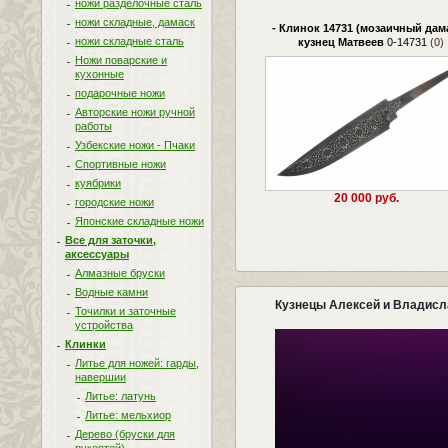
ножи разделочные сталь
ножи складные, дамаск
- Клинок 14731 (мозаичный дама
ножи складные сталь
кузнец Матвеев
0-14731
(0)
Ножи поварские и
кухонные
подарочные ножи
Авторские ножи ручной
работы
Узбекские ножи - Пчаки
Спортивные ножи
куябрики
20 000 руб.
городские ножи
Японские складные ножи
Все для заточки,
аксессуары
Алмазные бруски
Водные камни
Кузнецы Алексей и Владис
Точилки и заточные
устройства
Клинки
Литье для ножей: гарды,
навершии
Литье: латунь
Литье: мельхиор
Дерево (бруски для