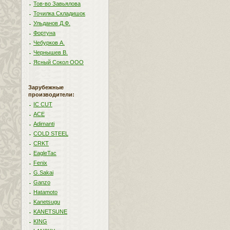
Тов-во Завьялова
Точилка Складишок
Ульданов Д.Ф.
Фортуна
Чебурков А.
Чернышев В.
Ясный Сокол ООО
Зарубежные
производители:
IC CUT
ACE
Adimanti
COLD STEEL
CRKT
EagleTac
Fenix
G.Sakai
Ganzo
Hatamoto
Kanetsugu
KANETSUNE
KING