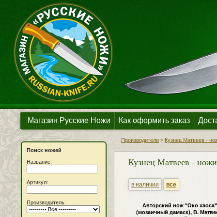
Магазин Русские Ножи
Как оформить заказ
Дост
Производители
>
Кузнец Матвеев - но
Поиск ножей
Кузнец Матвеев - ножи
Название:
Артикул:
в наличии
все
Производитель:
Авторский нож "Око хаоса"
(мозаичный дамаск), В. Матве