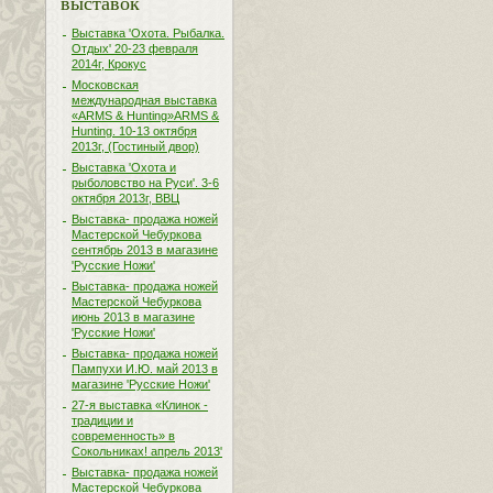
выставок
Выставка 'Охота. Рыбалка.
Отдых' 20-23 февраля
2014г, Крокус
Московская
международная выставка
«ARMS & Hunting»ARMS &
Hunting. 10-13 октября
2013г, (Гостиный двор)
Выставка 'Охота и
рыболовство на Руси'. 3-6
октября 2013г, ВВЦ
Выставка- продажа ножей
Мастерской Чебуркова
сентябрь 2013 в магазине
'Русские Ножи'
Выставка- продажа ножей
Мастерской Чебуркова
июнь 2013 в магазине
'Русские Ножи'
Выставка- продажа ножей
Пампухи И.Ю. май 2013 в
магазине 'Русские Ножи'
27-я выставка «Клинок -
традиции и
современность» в
Сокольниках! апрель 2013'
Выставка- продажа ножей
Мастерской Чебуркова