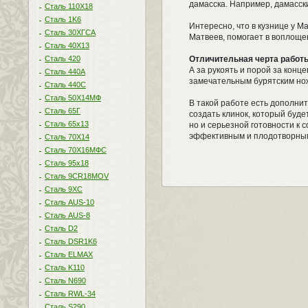
дамасска. Например, дамасск
Сталь 110Х18
Сталь 1K6
Интересно, что в кузнице у М
Сталь 30ХГСА
Матвеев, помогает в воплоще
Сталь 40Х13
Сталь 420
Отличительная черта работ
А за рукоять и порой за конц
Сталь 440A
замечательным бурятским но
Сталь 440С
Сталь 50Х14МФ
В такой работе есть дополнит
Сталь 65Г
создать клинок, который буде
Сталь 65х13
но и серьезной готовности к 
эффективным и плодотворным,
Сталь 70Х14
Сталь 70Х16МФС
Сталь 95х18
Сталь 9CR18MOV
Сталь 9ХС
Сталь AUS-10
Сталь AUS-8
Сталь D2
Сталь DSR1K6
Сталь ELMAX
Сталь K110
Сталь N690
Сталь RWL-34
Сталь S290