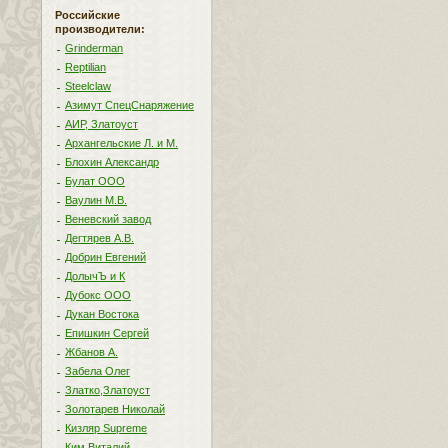
Российские
производители:
Grinderman
Reptilian
Steelclaw
Азимут СпецСнаряжение
АИР, Златоуст
Архангельские Л. и М.
Блохин Александр
Булат ООО
Ваулин М.В.
Веневский завод
Дегтярев А.В.
Добрин Евгений
ДолычЪ и К
Дубокс ООО
Дукан Востока
Епишкин Сергей
Жбанов А.
Забела Олег
Златко,Златоуст
Золотарев Николай
Кизляр Supreme
Ким Виталий