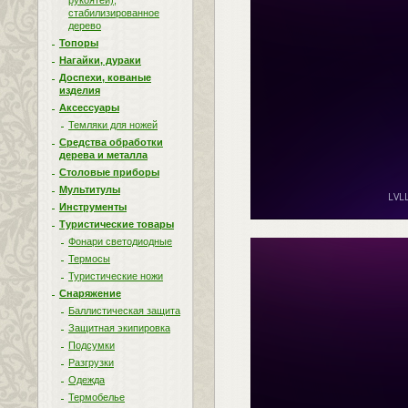
рукоятей),
стабилизированное
дерево
Топоры
Нагайки, дураки
Доспехи, кованые
изделия
Аксессуары
Темляки для ножей
Средства обработки
дерева и металла
Столовые приборы
Мультитулы
Инструменты
Туристические товары
Фонари светодиодные
Термосы
Туристические ножи
Снаряжение
Баллистическая защита
Защитная экипировка
Подсумки
Разгрузки
Одежда
Термобелье