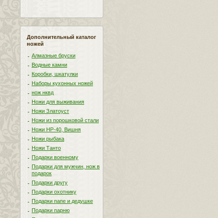
Дополнительный каталог
ножей
Алмазные бруски
Водные камни
Коробки, шкатулки
Наборы кухонных ножей
нож нквд
Ножи для выживания
Ножи Златоуст
Ножи из порошковой стали
Ножи НР-40, Вишня
Ножи рыбака
Ножи Танто
Подарки военному
Подарки для мужчин, нож в
подарок
Подарки другу
Подарки охотнику
Подарки папе и дедушке
Подарки парню