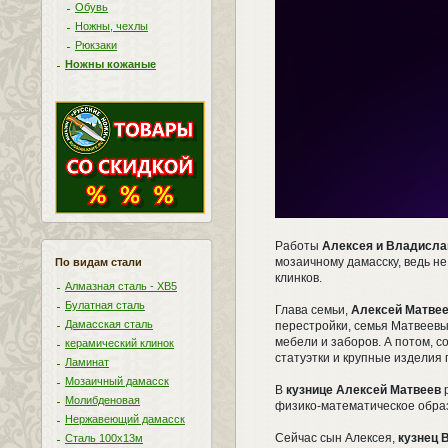
Обувь
Ножны, чехлы
Рюкзаки
Ножны кожаные
Работы
Алексея и Владисла
мозаичному дамасску, ведь н
По видам стали
клинков.
Алмазная сталь - ХВ5
Булатная сталь
Глава семьи,
Алексей Матве
Дамасская сталь
перестройки, семья Матвеевых
мебели и заборов. А потом, с
керамический клинок
статуэтки и крупные изделия 
Ламинат
Мозаичный дамасск
В
кузнице Алексей Матвеев
р
Молибденовая
физико-математическое образ
Нержавеющий дамасск
Сейчас сын Алексея,
кузнец 
Сталь 100х13м