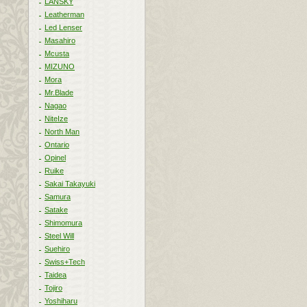
LANSKY
Leatherman
Led Lenser
Masahiro
Mcusta
MIZUNO
Mora
Mr.Blade
Nagao
NiteIze
North Man
Ontario
Opinel
Ruike
Sakai Takayuki
Samura
Satake
Shimomura
Steel Will
Suehiro
Swiss+Tech
Taidea
Tojiro
Yoshiharu