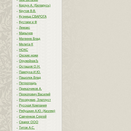
Корзун А. (Беларусь)
Крутов В.В.
Кузница СВАРОГА
Кустари и Ф
Лемакс
Марычев
Матвеев Влад
Мелита-К
НОКС
Окские ножи
ОружейникЪ
Осташов О.Н.
Пампуха И.Ю.
Пашолок Влад
Петроградъ
Приказчиков А.
Прокопович Василий
Росоружие, Златоуст
Русская Компания
Рябушкин А.Ю. (Кизляр)
Савченков Сергей
Сварог ООО
Титов А.С.