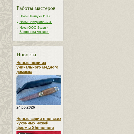
Работы мастеров
Ножи Пампухи И.Ю.
Ножи Чебуркова А.И.
Ножи ООО Булат -
Бессонова Алексея
Новости
Новые ножи из
уникального медного
дамаска
24.05.2026
Новые серии японских
кухонных ножей
фирмы Shimomura