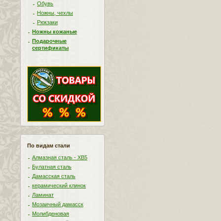
Обувь
Ножны, чехлы
Рюкзаки
Ножны кожаные
Подарочные
сертификаты
По видам стали
Алмазная сталь - ХВ5
Булатная сталь
Дамасская сталь
керамический клинок
Ламинат
Мозаичный дамасск
Молибденовая