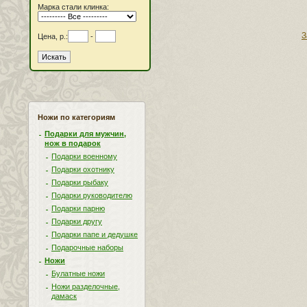
Марка стали клинка:
З
Цена, р.:
-
Ножи по категориям
Подарки для мужчин,
нож в подарок
Подарки военному
Подарки охотнику
Подарки рыбаку
Подарки руководителю
Подарки парню
Подарки другу
Подарки папе и дедушке
Подарочные наборы
Ножи
Булатные ножи
Ножи разделочные,
дамаск