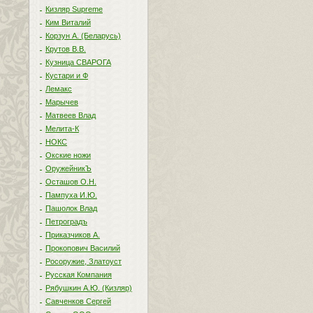
Кизляр Supreme
Ким Виталий
Корзун А. (Беларусь)
Крутов В.В.
Кузница СВАРОГА
Кустари и Ф
Лемакс
Марычев
Матвеев Влад
Мелита-К
НОКС
Окские ножи
ОружейникЪ
Осташов О.Н.
Пампуха И.Ю.
Пашолок Влад
Петроградъ
Приказчиков А.
Прокопович Василий
Росоружие, Златоуст
Русская Компания
Рябушкин А.Ю. (Кизляр)
Савченков Сергей