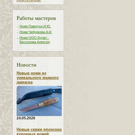
Купить бруски
Работы мастеров
Ножи Пампухи И.Ю.
Ножи Чебуркова А.И.
Ножи ООО Булат -
Бессонова Алексея
Новости
Новые ножи из
уникального медного
дамаска
24.05.2026
Новые серии японских
кухонных ножей