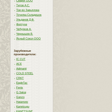
Сварог ООО
Титов А.С.
Тов-во Завьялова
Точилка Складишок
Ульданов Д.Ф.
Фортуна
Чебурков А.
Чернышев В.
Ясный Сокол ООО
Зарубежные
производители:
IC CUT
ACE
Adimanti
COLD STEEL
CRKT
EagleTac
Fenix
G.Sakai
Ganzo
Hatamoto
Kanetsugu
KANETSUNE