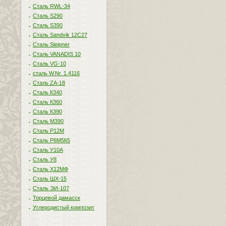
Сталь RWL-34
Сталь S290
Сталь S390
Сталь Sandvik 12C27
Сталь Sleipner
Сталь VANADIS 10
Сталь VG-10
сталь W.Nr. 1.4116
Сталь ZA-18
Сталь К340
Сталь К360
Сталь К390
Сталь М390
Сталь Р12М
Сталь Р6М5К5
Сталь У10А
Сталь У8
Сталь Х12МФ
Сталь ШХ-15
Сталь ЭИ-107
Торцевой дамасск
Углеродистый композит