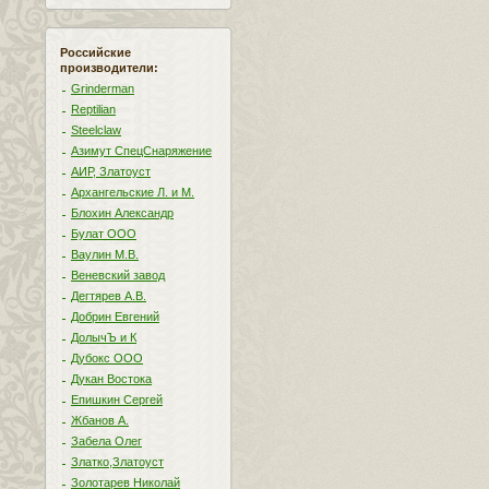
Российские
производители:
Grinderman
Reptilian
Steelclaw
Азимут СпецСнаряжение
АИР, Златоуст
Архангельские Л. и М.
Блохин Александр
Булат ООО
Ваулин М.В.
Веневский завод
Дегтярев А.В.
Добрин Евгений
ДолычЪ и К
Дубокс ООО
Дукан Востока
Епишкин Сергей
Жбанов А.
Забела Олег
Златко,Златоуст
Золотарев Николай