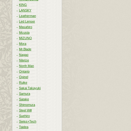
KING
LANSKY
Leatherman
Led Lenser
Masahiro
Mcusta
MIZUNO
Mora
Mr.Blade
Nagao
NiteIze
North Man
Ontario
Opinel
Ruike
Sakai Takayuki
Samura
Satake
Shimomura
Steel Will
Suehiro
Swiss+Tech
Taidea