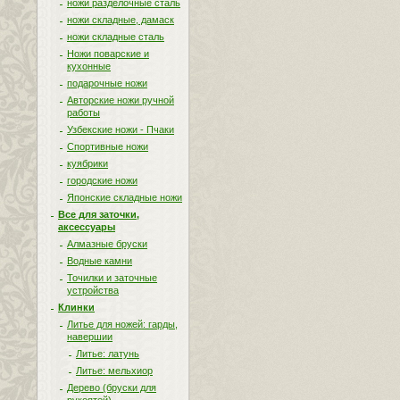
ножи разделочные сталь
ножи складные, дамаск
ножи складные сталь
Ножи поварские и
кухонные
подарочные ножи
Авторские ножи ручной
работы
Узбекские ножи - Пчаки
Спортивные ножи
куябрики
городские ножи
Японские складные ножи
Все для заточки,
аксессуары
Алмазные бруски
Водные камни
Точилки и заточные
устройства
Клинки
Литье для ножей: гарды,
навершии
Литье: латунь
Литье: мельхиор
Дерево (бруски для