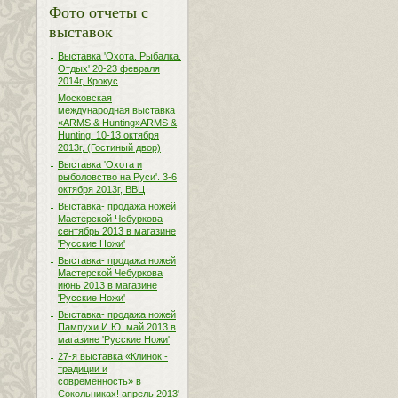
Фото отчеты с
выставок
Выставка 'Охота. Рыбалка.
Отдых' 20-23 февраля
2014г, Крокус
Московская
международная выставка
«ARMS & Hunting»ARMS &
Hunting. 10-13 октября
2013г, (Гостиный двор)
Выставка 'Охота и
рыболовство на Руси'. 3-6
октября 2013г, ВВЦ
Выставка- продажа ножей
Мастерской Чебуркова
сентябрь 2013 в магазине
'Русские Ножи'
Выставка- продажа ножей
Мастерской Чебуркова
июнь 2013 в магазине
'Русские Ножи'
Выставка- продажа ножей
Пампухи И.Ю. май 2013 в
магазине 'Русские Ножи'
27-я выставка «Клинок -
традиции и
современность» в
Сокольниках! апрель 2013'