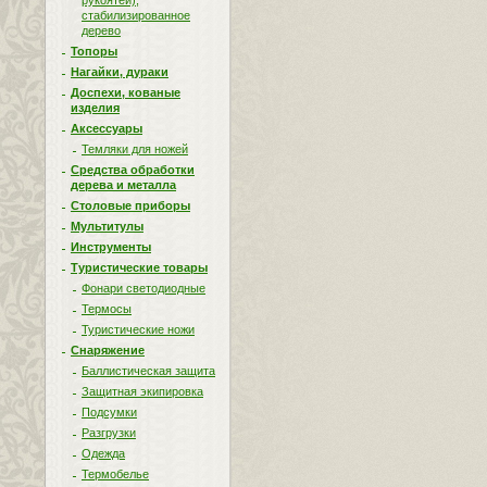
рукоятей),
стабилизированное
дерево
Топоры
Нагайки, дураки
Доспехи, кованые
изделия
Аксессуары
Темляки для ножей
Средства обработки
дерева и металла
Столовые приборы
Мультитулы
Инструменты
Туристические товары
Фонари светодиодные
Термосы
Туристические ножи
Снаряжение
Баллистическая защита
Защитная экипировка
Подсумки
Разгрузки
Одежда
Термобелье