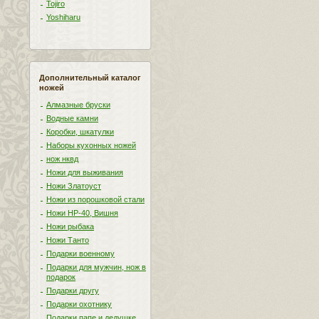
Tojiro
Yoshiharu
Дополнительный каталог
ножей
Алмазные бруски
Водные камни
Коробки, шкатулки
Наборы кухонных ножей
нож нквд
Ножи для выживания
Ножи Златоуст
Ножи из порошковой стали
Ножи НР-40, Вишня
Ножи рыбака
Ножи Танто
Подарки военному
Подарки для мужчин, нож в
подарок
Подарки другу
Подарки охотнику
Подарки папе и дедушке