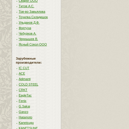
Сварог ООО
Титов А.С.
Тов-во Завьялова
Точилка Складишок
Ульданов Д.Ф.
Фортуна
Чебурков А.
Чернышев В.
Ясный Сокол ООО
Зарубежные
производители:
IC CUT
ACE
Adimanti
COLD STEEL
CRKT
EagleTac
Fenix
G.Sakai
Ganzo
Hatamoto
Kanetsugu
KANETSUNE