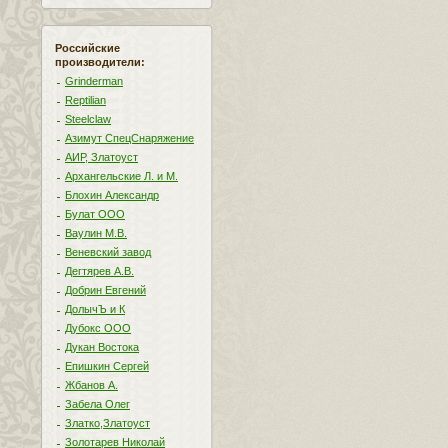
Российские
производители:
Grinderman
Reptilian
Steelclaw
Азимут СпецСнаряжение
АИР, Златоуст
Архангельские Л. и М.
Блохин Александр
Булат ООО
Ваулин М.В.
Веневский завод
Дегтярев А.В.
Добрин Евгений
ДолычЪ и К
Дубокс ООО
Дукан Востока
Епишкин Сергей
Жбанов А.
Забела Олег
Златко,Златоуст
Золотарев Николай