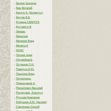
Кизляр Supreme
Ким Виталий
Корзун А. (Беларусь)
Крутов В.В.
Кузница СВАРОГА
Кустари и Ф
Лемакс
Марычев
Матвеев Влад
Мелита-К
НОКС
Окские ножи
ОружейникЪ
Осташов О.Н.
Пампуха И.Ю.
Пашолок Влад
Петроградъ
Приказчиков А.
Прокопович Василий
Росоружие, Златоуст
Русская Компания
Рябушкин А.Ю. (Кизляр)
Савченков Сергей