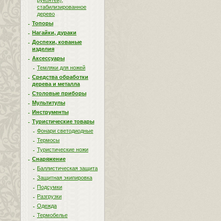
рукоятей),
стабилизированное
дерево
Топоры
Нагайки, дураки
Доспехи, кованые
изделия
Аксессуары
Темляки для ножей
Средства обработки
дерева и металла
Столовые приборы
Мультитулы
Инструменты
Туристические товары
Фонари светодиодные
Термосы
Туристические ножи
Снаряжение
Баллистическая защита
Защитная экипировка
Подсумки
Разгрузки
Одежда
Термобелье