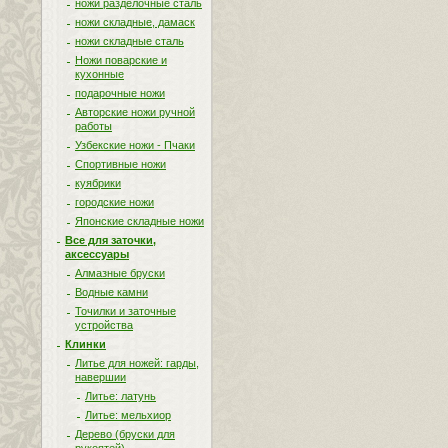
ножи разделочные сталь
ножи складные, дамаск
ножи складные сталь
Ножи поварские и
кухонные
подарочные ножи
Авторские ножи ручной
работы
Узбекские ножи - Пчаки
Спортивные ножи
куябрики
городские ножи
Японские складные ножи
Все для заточки,
аксессуары
Алмазные бруски
Водные камни
Точилки и заточные
устройства
Клинки
Литье для ножей: гарды,
навершии
Литье: латунь
Литье: мельхиор
Дерево (бруски для