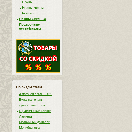
Обувь
Ножны, чехлы
Рюкзаки
Ножны кожаные
Подарочные
сертификаты
По видам стали
Алмазная сталь - ХВ5
Булатная сталь
Дамасская сталь
керамический клинок
Ламинат
Мозаичный дамасск
Молибденовая