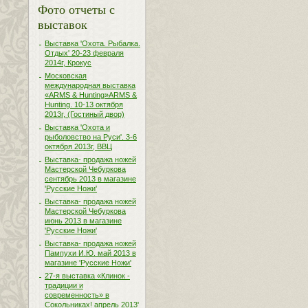
Фото отчеты с
выставок
Выставка 'Охота. Рыбалка.
Отдых' 20-23 февраля
2014г, Крокус
Московская
международная выставка
«ARMS & Hunting»ARMS &
Hunting. 10-13 октября
2013г, (Гостиный двор)
Выставка 'Охота и
рыболовство на Руси'. 3-6
октября 2013г, ВВЦ
Выставка- продажа ножей
Мастерской Чебуркова
сентябрь 2013 в магазине
'Русские Ножи'
Выставка- продажа ножей
Мастерской Чебуркова
июнь 2013 в магазине
'Русские Ножи'
Выставка- продажа ножей
Пампухи И.Ю. май 2013 в
магазине 'Русские Ножи'
27-я выставка «Клинок -
традиции и
современность» в
Сокольниках! апрель 2013'