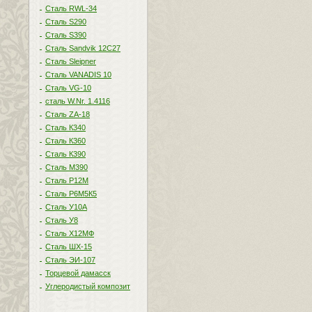
Сталь RWL-34
Сталь S290
Сталь S390
Сталь Sandvik 12C27
Сталь Sleipner
Сталь VANADIS 10
Сталь VG-10
сталь W.Nr. 1.4116
Сталь ZA-18
Сталь К340
Сталь К360
Сталь К390
Сталь М390
Сталь Р12М
Сталь Р6М5К5
Сталь У10А
Сталь У8
Сталь Х12МФ
Сталь ШХ-15
Сталь ЭИ-107
Торцевой дамасск
Углеродистый композит