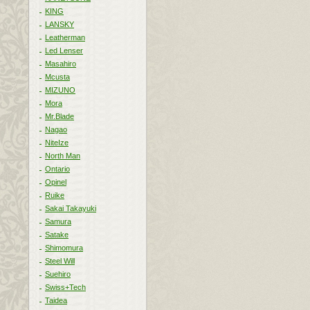
KING
LANSKY
Leatherman
Led Lenser
Masahiro
Mcusta
MIZUNO
Mora
Mr.Blade
Nagao
NiteIze
North Man
Ontario
Opinel
Ruike
Sakai Takayuki
Samura
Satake
Shimomura
Steel Will
Suehiro
Swiss+Tech
Taidea