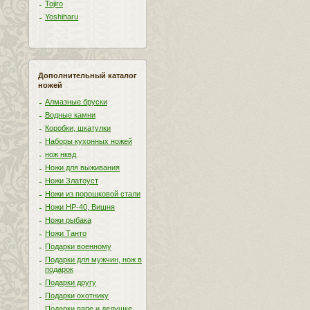
Tojiro
Yoshiharu
Дополнительный каталог
ножей
Алмазные бруски
Водные камни
Коробки, шкатулки
Наборы кухонных ножей
нож нквд
Ножи для выживания
Ножи Златоуст
Ножи из порошковой стали
Ножи НР-40, Вишня
Ножи рыбака
Ножи Танто
Подарки военному
Подарки для мужчин, нож в
подарок
Подарки другу
Подарки охотнику
Подарки папе и дедушке