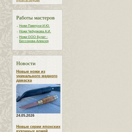
Купить бруски
Работы мастеров
Ножи Пампухи И.Ю.
Ножи Чебуркова А.И.
Ножи ООО Булат -
Бессонова Алексея
Новости
Новые ножи из
уникального медного
дамаска
24.05.2026
Новые серии японских
кухонных ножей