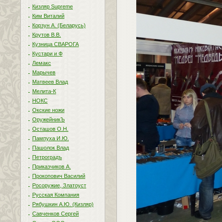
Кизляр Supreme
Ким Виталий
Корзун А. (Беларусь)
Крутов В.В.
Кузница СВАРОГА
Кустари и Ф
Лемакс
Марычев
Матвеев Влад
Мелита-К
НОКС
Окские ножи
ОружейникЪ
Осташов О.Н.
Пампуха И.Ю.
Пашолок Влад
Петроградъ
Приказчиков А.
Прокопович Василий
Росоружие, Златоуст
Русская Компания
Рябушкин А.Ю. (Кизляр)
Савченков Сергей