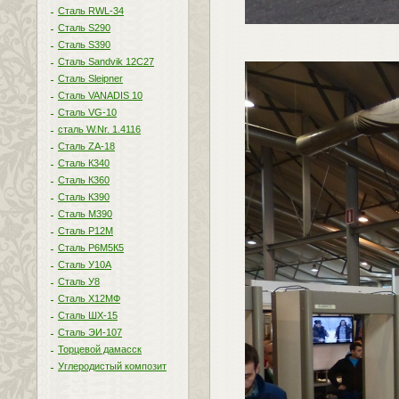
Сталь RWL-34
Сталь S290
Сталь S390
Сталь Sandvik 12C27
Сталь Sleipner
Сталь VANADIS 10
Сталь VG-10
сталь W.Nr. 1.4116
Сталь ZA-18
Сталь К340
Сталь К360
Сталь К390
Сталь М390
Сталь Р12М
Сталь Р6М5К5
Сталь У10А
Сталь У8
Сталь Х12МФ
Сталь ШХ-15
Сталь ЭИ-107
Торцевой дамасск
Углеродистый композит