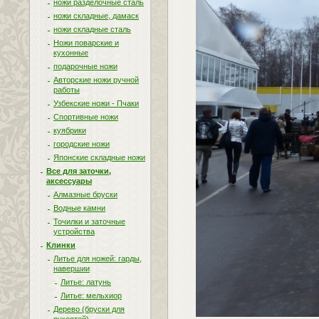
ножи разделочные сталь
ножи складные, дамаск
ножи складные сталь
Ножи поварские и
кухонные
подарочные ножи
Авторские ножи ручной
работы
Узбекские ножи - Пчаки
Спортивные ножи
куябрики
городские ножи
Японские складные ножи
Все для заточки,
аксессуары
Алмазные бруски
Водные камни
Точилки и заточные
устройства
Клинки
Литье для ножей: гарды,
навершии
Литье: латунь
Литье: мельхиор
Дерево (бруски для