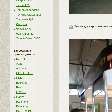
Сварог ООО
Титов А.С.
Тов-во Завьялова
Точилка Складишок
Ульданов Д.Ф.
Фортуна
Чебурков А.
Чернышев В.
Ясный Сокол ООО
Зарубежные
производители:
IC CUT
ACE
Adimanti
COLD STEEL
CRKT
EagleTac
Fenix
G.Sakai
Ganzo
Hatamoto
Kanetsugu
KANETSUNE