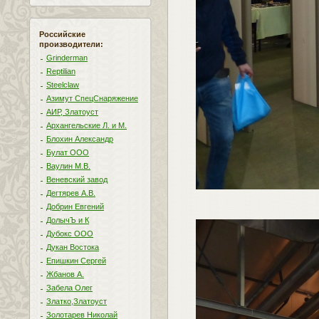
Российские
производители:
Grinderman
Reptilian
Steelclaw
Азимут СпецСнаряжение
АИР, Златоуст
Архангельские Л. и М.
Блохин Александр
Булат ООО
Ваулин М.В.
Веневский завод
Дегтярев А.В.
Добрин Евгений
ДолычЪ и К
Дубокс ООО
Дукан Востока
Епишкин Сергей
Жбанов А.
Забела Олег
Златко,Златоуст
Золотарев Николай