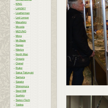
KING
LANSKY
Leatherman
Led Lenser
Masahiro
Mcusta
MIZUNO
Mora
Mr.Blade
Nagao
NiteIze
North Man
Ontario
Opinel
Ruike
Sakai Takayuki
Samura
Satake
Shimomura
Steel Will
Suehiro
Swiss+Tech
Taidea