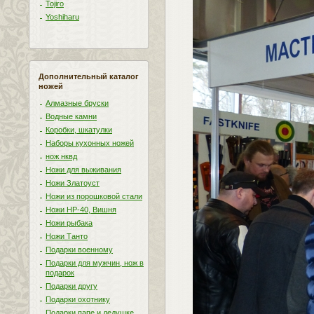
Tojiro
Yoshiharu
Дополнительный каталог
ножей
Алмазные бруски
Водные камни
Коробки, шкатулки
Наборы кухонных ножей
нож нквд
Ножи для выживания
Ножи Златоуст
Ножи из порошковой стали
Ножи НР-40, Вишня
Ножи рыбака
Ножи Танто
Подарки военному
Подарки для мужчин, нож в
подарок
Подарки другу
Подарки охотнику
Подарки папе и дедушке