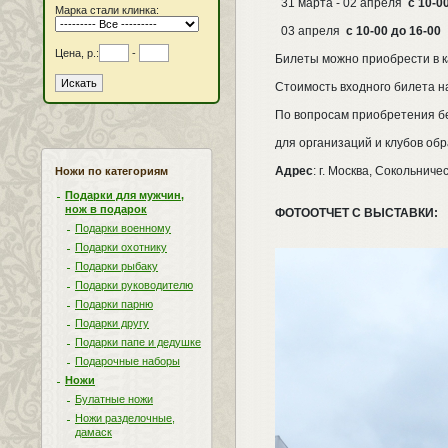
31 марта - 02 апреля
с 10-00
Марка стали клинка:
03 апреля
с 10-00 до 16-00
Цена, р.:
-
Билеты можно приобрести в к
Стоимость входного билета на
По вопросам приобретения б
для организаций и клубов об
Адрес
: г. Москва, Сокольнич
Ножи по категориям
Подарки для мужчин,
нож в подарок
ФОТООТЧЕТ С ВЫСТАВКИ:
Подарки военному
Подарки охотнику
Подарки рыбаку
Подарки руководителю
Подарки парню
Подарки другу
Подарки папе и дедушке
Подарочные наборы
Ножи
Булатные ножи
Ножи разделочные,
дамаск