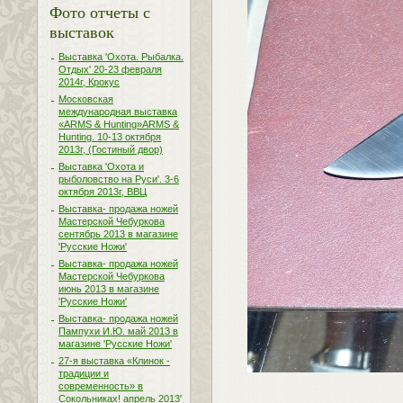
Фото отчеты с
выставок
Выставка 'Охота. Рыбалка.
Отдых' 20-23 февраля
2014г, Крокус
Московская
международная выставка
«ARMS & Hunting»ARMS &
Hunting. 10-13 октября
2013г, (Гостиный двор)
Выставка 'Охота и
рыболовство на Руси'. 3-6
октября 2013г, ВВЦ
Выставка- продажа ножей
Мастерской Чебуркова
сентябрь 2013 в магазине
'Русские Ножи'
Выставка- продажа ножей
Мастерской Чебуркова
июнь 2013 в магазине
'Русские Ножи'
Выставка- продажа ножей
Пампухи И.Ю. май 2013 в
магазине 'Русские Ножи'
27-я выставка «Клинок -
традиции и
современность» в
Сокольниках! апрель 2013'