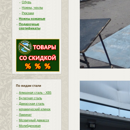
Обувь
Ножны, чехлы
Рюкзаки
Ножны кожаные
Подарочные
сертификаты
По видам стали
Алмазная сталь - ХВ5
Булатная сталь
Дамасская сталь
керамический клинок
Ламинат
Мозаичный дамасск
Молибденовая