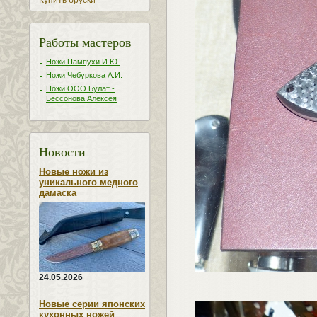
Купить бруски
Работы мастеров
Ножи Пампухи И.Ю.
Ножи Чебуркова А.И.
Ножи ООО Булат -
Бессонова Алексея
Новости
Новые ножи из
уникального медного
дамаска
24.05.2026
Новые серии японских
кухонных ножей