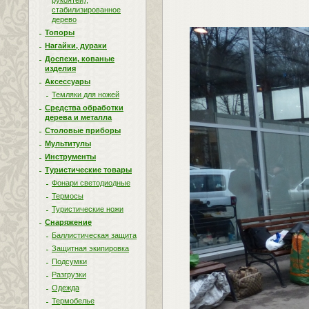
рукоятей),
стабилизированное
дерево
Топоры
Нагайки, дураки
Доспехи, кованые
изделия
Аксессуары
Темляки для ножей
Средства обработки
дерева и металла
Столовые приборы
Мультитулы
Инструменты
Туристические товары
Фонари светодиодные
Термосы
Туристические ножи
Снаряжение
Баллистическая защита
Защитная экипировка
Подсумки
Разгрузки
Одежда
Термобелье