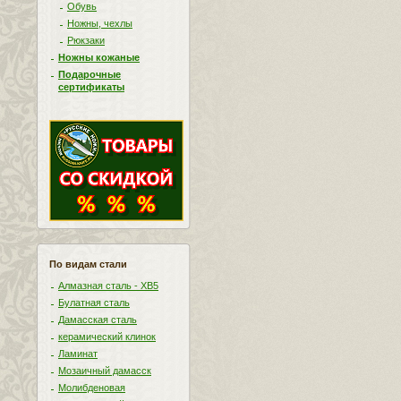
Обувь
Ножны, чехлы
Рюкзаки
Ножны кожаные
Подарочные
сертификаты
По видам стали
Алмазная сталь - ХВ5
Булатная сталь
Дамасская сталь
керамический клинок
Ламинат
Мозаичный дамасск
Молибденовая