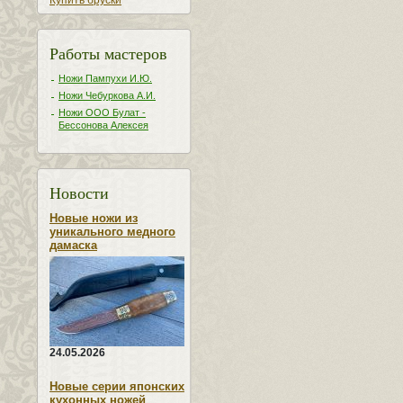
Купить бруски
Работы мастеров
Ножи Пампухи И.Ю.
Ножи Чебуркова А.И.
Ножи ООО Булат -
Бессонова Алексея
Новости
Новые ножи из
уникального медного
дамаска
24.05.2026
Новые серии японских
кухонных ножей