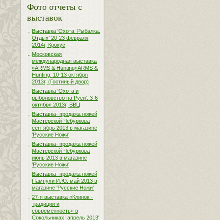
Фото отчеты с
выставок
Выставка 'Охота. Рыбалка.
Отдых' 20-23 февраля
2014г, Крокус
Московская
международная выставка
«ARMS & Hunting»ARMS &
Hunting. 10-13 октября
2013г, (Гостиный двор)
Выставка 'Охота и
рыболовство на Руси'. 3-6
октября 2013г, ВВЦ
Выставка- продажа ножей
Мастерской Чебуркова
сентябрь 2013 в магазине
'Русские Ножи'
Выставка- продажа ножей
Мастерской Чебуркова
июнь 2013 в магазине
'Русские Ножи'
Выставка- продажа ножей
Пампухи И.Ю. май 2013 в
магазине 'Русские Ножи'
27-я выставка «Клинок -
традиции и
современность» в
Сокольниках! апрель 2013'