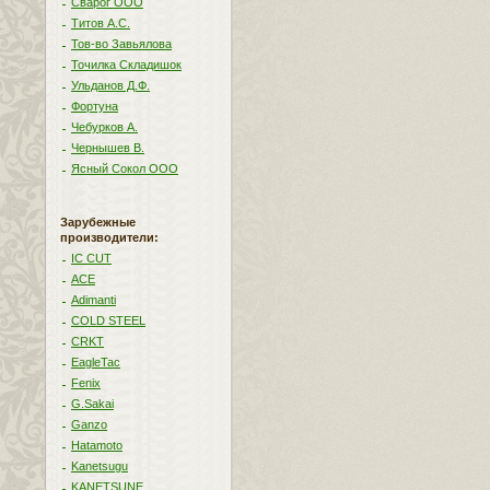
Сварог ООО
Титов А.С.
Тов-во Завьялова
Точилка Складишок
Ульданов Д.Ф.
Фортуна
Чебурков А.
Чернышев В.
Ясный Сокол ООО
Зарубежные
производители:
IC CUT
ACE
Adimanti
COLD STEEL
CRKT
EagleTac
Fenix
G.Sakai
Ganzo
Hatamoto
Kanetsugu
KANETSUNE