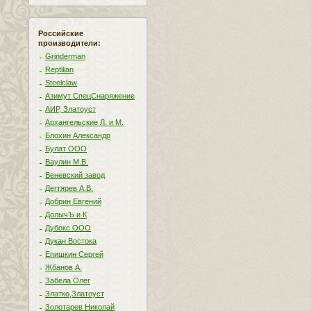
Российские
производители:
Grinderman
Reptilian
Steelclaw
Азимут СпецСнаряжение
АИР, Златоуст
Архангельские Л. и М.
Блохин Александр
Булат ООО
Ваулин М.В.
Веневский завод
Дегтярев А.В.
Добрин Евгений
ДолычЪ и К
Дубокс ООО
Дукан Востока
Епишкин Сергей
Жбанов А.
Забела Олег
Златко,Златоуст
Золотарев Николай