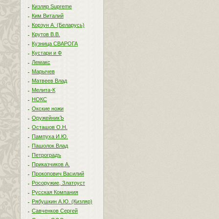
Кизляр Supreme
Ким Виталий
Корзун А. (Беларусь)
Крутов В.В.
Кузница СВАРОГА
Кустари и Ф
Лемакс
Марычев
Матвеев Влад
Мелита-К
НОКС
Окские ножи
ОружейникЪ
Осташов О.Н.
Пампуха И.Ю.
Пашолок Влад
Петроградъ
Приказчиков А.
Прокопович Василий
Росоружие, Златоуст
Русская Компания
Рябушкин А.Ю. (Кизляр)
Савченков Сергей