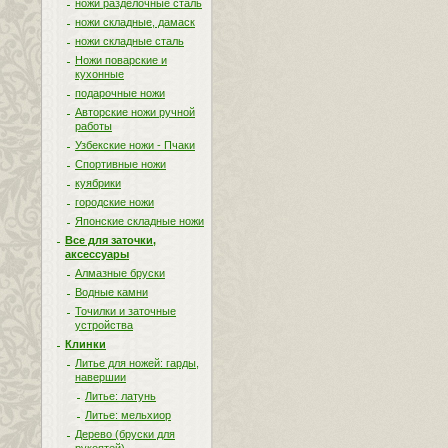
ножи разделочные сталь
ножи складные, дамаск
ножи складные сталь
Ножи поварские и
кухонные
подарочные ножи
Авторские ножи ручной
работы
Узбекские ножи - Пчаки
Спортивные ножи
куябрики
городские ножи
Японские складные ножи
Все для заточки,
аксессуары
Алмазные бруски
Водные камни
Точилки и заточные
устройства
Клинки
Литье для ножей: гарды,
навершии
Литье: латунь
Литье: мельхиор
Дерево (бруски для