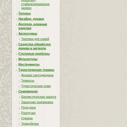
рукоятей),
стабилизированное
дерево
Топоры
Нагайки, дураки
Доспехи, кованые
изделия
Аксессуары
Темляки для ножей
Средства обработки
дерева и металла
Столовые приборы
Мультитулы
Инструменты
Туристические товары
Фонари светодиодные
Термосы
Туристические ножи
Снаряжение
Баллистическая защита
Защитная экипировка
Подсумки
Разгрузки
Одежда
Термобелье