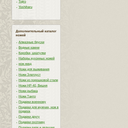
Tojiro
Yoshiharu
Дополнительный каталог
ножей
Алмазные бруски
Водные камни
Коробки, шкатулки
Наборы кухонных ножей
нож нквд
Ножи для выживания
Ножи Златоуст
Ножи из порошковой стали
Ножи НР-40, Вишня
Ножи рыбака
Ножи Танто
Подарки военному
Подарки для мужчин, нож в
подарок
Подарки другу
Подарки охотнику
Подарки папе и дедушке