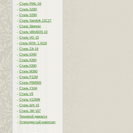
Сталь RWL-34
Сталь S290
Сталь S390
Сталь Sandvik 12C27
Сталь Sleipner
Сталь VANADIS 10
Сталь VG-10
сталь W.Nr. 1.4116
Сталь ZA-18
Сталь К340
Сталь К360
Сталь К390
Сталь М390
Сталь Р12М
Сталь Р6М5К5
Сталь У10А
Сталь У8
Сталь Х12МФ
Сталь ШХ-15
Сталь ЭИ-107
Торцевой дамасск
Углеродистый композит