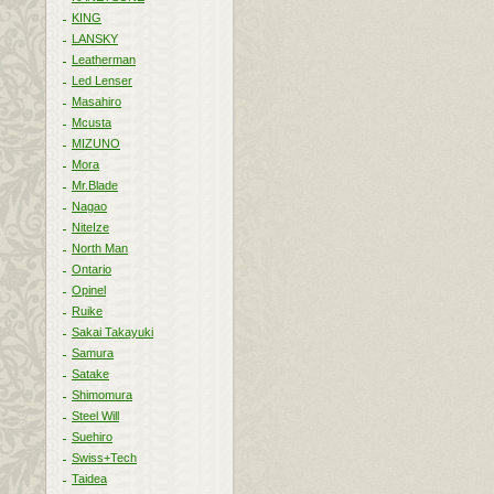
KING
LANSKY
Leatherman
Led Lenser
Masahiro
Mcusta
MIZUNO
Mora
Mr.Blade
Nagao
NiteIze
North Man
Ontario
Opinel
Ruike
Sakai Takayuki
Samura
Satake
Shimomura
Steel Will
Suehiro
Swiss+Tech
Taidea