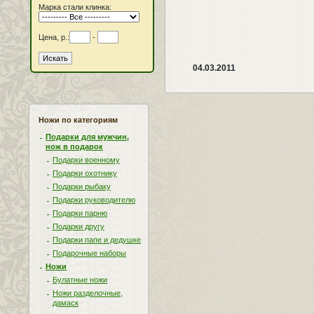
Марка стали клинка:
Цена, р.:
-
04.03.2011
Ножи по категориям
Подарки для мужчин,
нож в подарок
Подарки военному
Подарки охотнику
Подарки рыбаку
Подарки руководителю
Подарки парню
Подарки другу
Подарки папе и дедушке
Подарочные наборы
Ножи
Булатные ножи
Ножи разделочные,
дамаск