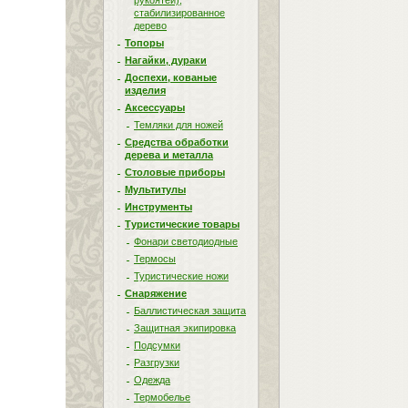
рукоятей),
стабилизированное
дерево
Топоры
Нагайки, дураки
Доспехи, кованые
изделия
Аксессуары
Темляки для ножей
Средства обработки
дерева и металла
Столовые приборы
Мультитулы
Инструменты
Туристические товары
Фонари светодиодные
Термосы
Туристические ножи
Снаряжение
Баллистическая защита
Защитная экипировка
Подсумки
Разгрузки
Одежда
Термобелье