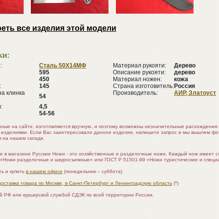
еть все изделия этой модели
ки:
:
Сталь 50Х14МФ
Материал рукояти:
Дерево
595
Описание рукояти:
дерево
450
Материал ножен:
кожа
:
145
Страна изготовитель:
Россия
а клинка
Производитель:
АИР, Златоуст
54
:
4,5
54-56
нные на сайте, изготовляются вручную, и поэтому возможны незначительные расхождени
 изделиями. Если Вас заинтересовало данное изделие, напишите запрос и мы вышлем ф
я на нашем складе.
е в магазине Русские Ножи - это хозяйственные и разделочные ножи. Каждый нож имеет 
 «Ножи разделочные и шкуросъемные» или ГОСТ Р 51501-99 «Ножи туристические и специ
ь и купить
в нашем офисе
(понедельник – суббота)
доставка товара по Москве, в Санкт-Петербург и Ленинградскую область
(*)
ой РФ или курьерской службой СДЭК по всей территории России.