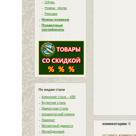
Обувь
Ножны, чехлы
Рюкзаки
Ножны кожаные
Подарочные
сертификаты
По видам стали
Алмазная сталь - ХВ5
Булатная сталь
Дамасская сталь
керамический клинок
Ламинат
комментарии:
0
Мозаичный дамасск
Молибденовая
оставить коммента