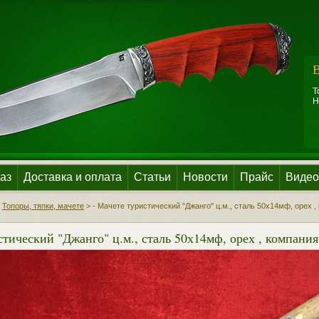
В
Т
Н
аз
Доставка и оплата
Статьи
Новости
Прайс
Видео
>
Топоры, тяпки, мачете
>
- Мачете туристический "Джанго" ц.м., сталь 50х14мф, орех 
стический "Джанго" ц.м., сталь 50х14мф, орех , компани