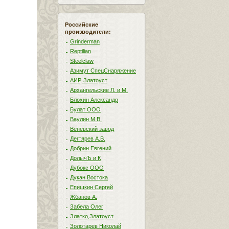
Российские
производители:
Grinderman
Reptilian
Steelclaw
Азимут СпецСнаряжение
АИР, Златоуст
Архангельские Л. и М.
Блохин Александр
Булат ООО
Ваулин М.В.
Веневский завод
Дегтярев А.В.
Добрин Евгений
ДолычЪ и К
Дубокс ООО
Дукан Востока
Епишкин Сергей
Жбанов А.
Забела Олег
Златко,Златоуст
Золотарев Николай