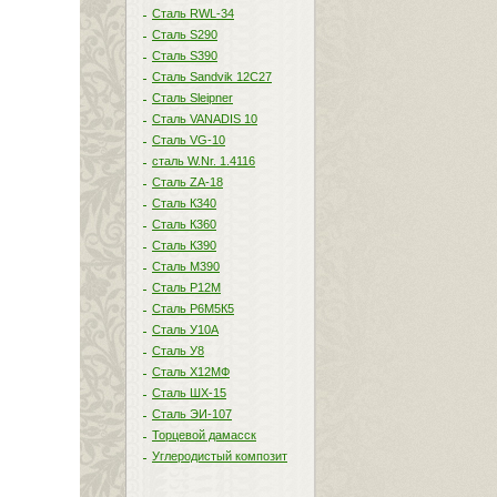
Сталь RWL-34
Сталь S290
Сталь S390
Сталь Sandvik 12C27
Сталь Sleipner
Сталь VANADIS 10
Сталь VG-10
сталь W.Nr. 1.4116
Сталь ZA-18
Сталь К340
Сталь К360
Сталь К390
Сталь М390
Сталь Р12М
Сталь Р6М5К5
Сталь У10А
Сталь У8
Сталь Х12МФ
Сталь ШХ-15
Сталь ЭИ-107
Торцевой дамасск
Углеродистый композит