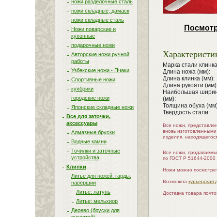
ножи разделочные сталь
ножи складные, дамаск
ножи складные сталь
Посмотр
Ножи поварские и
кухонные
подарочные ножи
Характеристи
Авторские ножи ручной
работы
Марка стали клинка
Узбекские ножи - Пчаки
Длина ножа (мм):
Длина клинка (мм):
Спортивные ножи
Длина рукояти (мм)
куябрики
Наибольшая ширин
городские ножи
(мм):
Толщина обуха (мм)
Японские складные ножи
Твердость стали:
Все для заточки,
аксессуары
Все ножи, представле
вновь изготовленными
Алмазные бруски
изделия, находящегос
Водные камни
Точилки и заточные
Все ножи, продаваемы
устройства
по ГОСТ Р 51644-2000
Клинки
Ножи можно посмотрет
Литье для ножей: гарды,
Возможна
курьерская 
навершии
Литье: латунь
Доставка товара почт
Литье: мельхиор
Дерево (бруски для