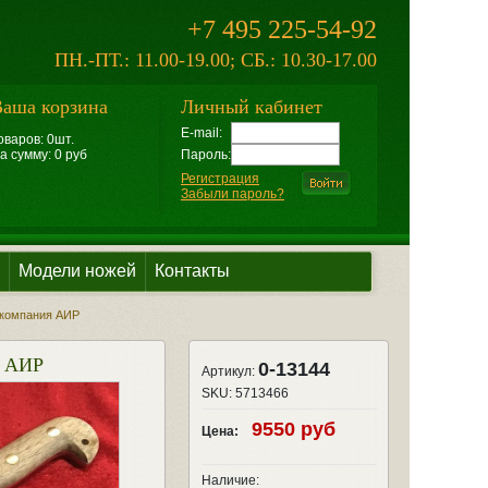
+7 495 225-54-92
ПН.-ПТ.: 11.00-19.00; СБ.: 10.30-17.00
аша корзина
Личный кабинет
E-mail:
оваров: 0шт.
а сумму: 0 руб
Пароль:
Регистрация
Забыли пароль?
Модели ножей
Контакты
, компания АИР
я АИР
0-13144
Артикул:
SKU:
5713466
9550 руб
Цена:
Наличие: