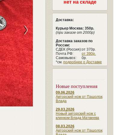
нет на складе
Доставка:
>
Курьер Москва: 350р.
(при заказе от 2000р)
Доставка заказов по
России:
СДЕК (Россия):
от 370р.
Почта РФ:
от 390р.
Самовывоз:
0р.
*см.
подробнее о Доставке
Новые поступления
09.06.2026
Авторский нож от Пашолок
Влада
29.03.2026
Новый авторский нож с
клинком Влада Матвеева
08.03.2026
Авторский нож от Пашолок
Влада