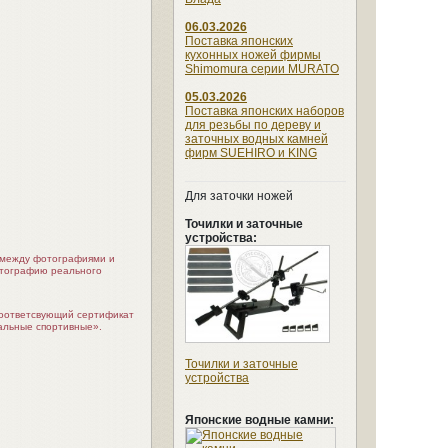
06.03.2026
Поставка японских
кухонных ножей фирмы
Shimomura серии MURATO
05.03.2026
Поставка японских наборов
для резьбы по дереву и
заточных водных камней
фирм SUEHIRO и KING
Для заточки ножей
Точилки и заточные
устройства:
я между фотографиями и
отографию реального
соответсвующий сертификат
альные спортивные».
Точилки и заточные
устройства
Японские водные камни: