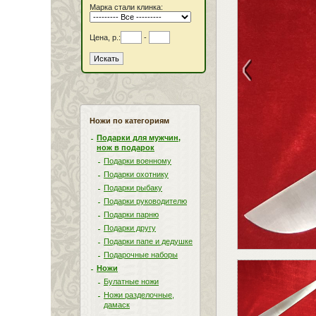
Марка стали клинка:
Цена, р.:
-
<
Ножи по категориям
Подарки для мужчин,
нож в подарок
Подарки военному
Подарки охотнику
Подарки рыбаку
Подарки руководителю
Подарки парню
Подарки другу
Подарки папе и дедушке
Подарочные наборы
Ножи
Булатные ножи
Ножи разделочные,
дамаск