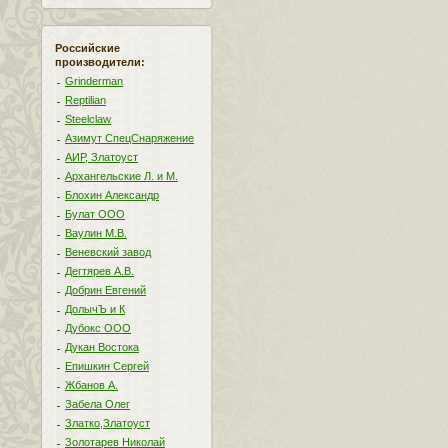
Российские
производители:
Grinderman
Reptilian
Steelclaw
Азимут СпецСнаряжение
АИР, Златоуст
Архангельские Л. и М.
Блохин Александр
Булат ООО
Ваулин М.В.
Веневский завод
Дегтярев А.В.
Добрин Евгений
ДолычЪ и К
Дубокс ООО
Дукан Востока
Епишкин Сергей
Жбанов А.
Забела Олег
Златко,Златоуст
Золотарев Николай