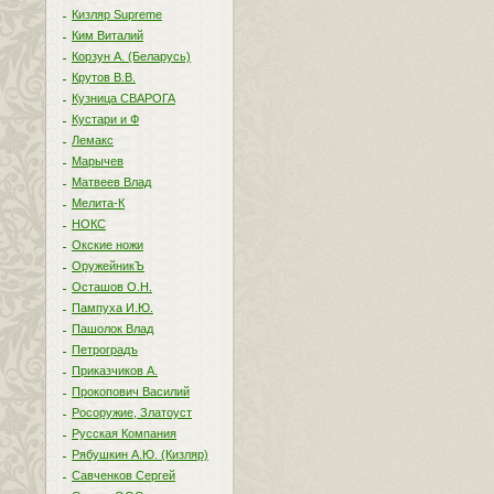
Кизляр Supreme
Ким Виталий
Корзун А. (Беларусь)
Крутов В.В.
Кузница СВАРОГА
Кустари и Ф
Лемакс
Марычев
Матвеев Влад
Мелита-К
НОКС
Окские ножи
ОружейникЪ
Осташов О.Н.
Пампуха И.Ю.
Пашолок Влад
Петроградъ
Приказчиков А.
Прокопович Василий
Росоружие, Златоуст
Русская Компания
Рябушкин А.Ю. (Кизляр)
Савченков Сергей