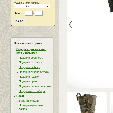
Марка стали клинка:
Цена, р.:
-
<
Ножи по категориям
Подарки для мужчин,
нож в подарок
Подарки военному
Подарки охотнику
Подарки рыбаку
Подарки руководителю
Подарки парню
Подарки другу
Подарки папе и дедушке
Подарочные наборы
Ножи
Булатные ножи
Ножи разделочные,
дамаск