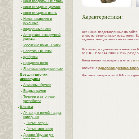
ножи разделочные сталь
ножи складные, дамаск
ножи складные сталь
Характеристики:
Ножи поварские и
кухонные
подарочные ножи
Все ножи, представленные на сайте
Авторские ножи ручной
вновь изготовленными изделиями. Е
работы
изделия, находящегося на нашем скл
Узбекские ножи - Пчаки
Все ножи, продаваемые в магазине 
Спортивные ножи
по ГОСТ Р 51644-2000 «Ножи раздел
куябрики
Ножи можно посмотреть и купить
в н
городские ножи
Возможна
курьерская доставка товар
Японские складные ножи
Все для заточки,
Доставка товара почтой РФ или курь
аксессуары
Алмазные бруски
Водные камни
Точилки и заточные
устройства
Клинки
Литье для ножей: гарды,
навершии
Литье: латунь
Литье: мельхиор
Дерево (бруски для