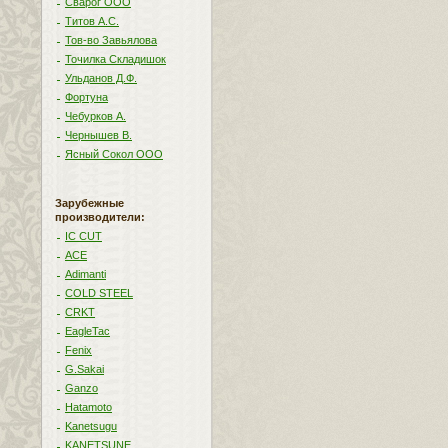
Сварог ООО
Титов А.С.
Тов-во Завьялова
Точилка Складишок
Ульданов Д.Ф.
Фортуна
Чебурков А.
Чернышев В.
Ясный Сокол ООО
Зарубежные
производители:
IC CUT
ACE
Adimanti
COLD STEEL
CRKT
EagleTac
Fenix
G.Sakai
Ganzo
Hatamoto
Kanetsugu
KANETSUNE