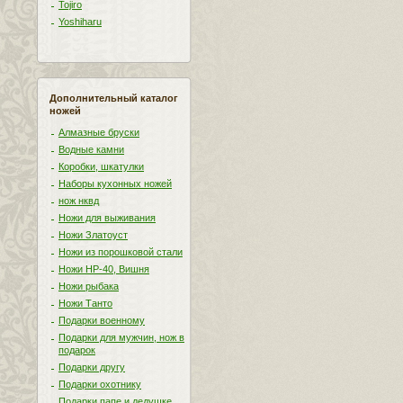
Tojiro
Yoshiharu
Дополнительный каталог
ножей
Алмазные бруски
Водные камни
Коробки, шкатулки
Наборы кухонных ножей
нож нквд
Ножи для выживания
Ножи Златоуст
Ножи из порошковой стали
Ножи НР-40, Вишня
Ножи рыбака
Ножи Танто
Подарки военному
Подарки для мужчин, нож в
подарок
Подарки другу
Подарки охотнику
Подарки папе и дедушке