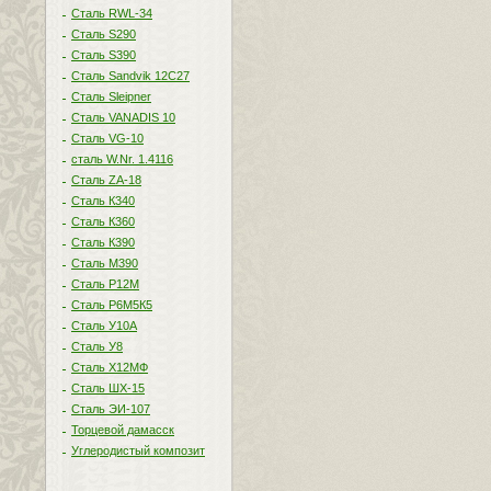
Сталь RWL-34
Сталь S290
Сталь S390
Сталь Sandvik 12C27
Сталь Sleipner
Сталь VANADIS 10
Сталь VG-10
сталь W.Nr. 1.4116
Сталь ZA-18
Сталь К340
Сталь К360
Сталь К390
Сталь М390
Сталь Р12М
Сталь Р6М5К5
Сталь У10А
Сталь У8
Сталь Х12МФ
Сталь ШХ-15
Сталь ЭИ-107
Торцевой дамасск
Углеродистый композит