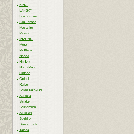
KING
LANSKY
Leatherman
Led Lenser
Masahiro
Mcusta
MIZUNO
Mora
Mr.Blade
Nagao
NiteIze
North Man
Ontario
Opinel
Ruike
Sakai Takayuki
Samura
Satake
Shimomura
Steel Will
Suehiro
Swiss+Tech
Taidea