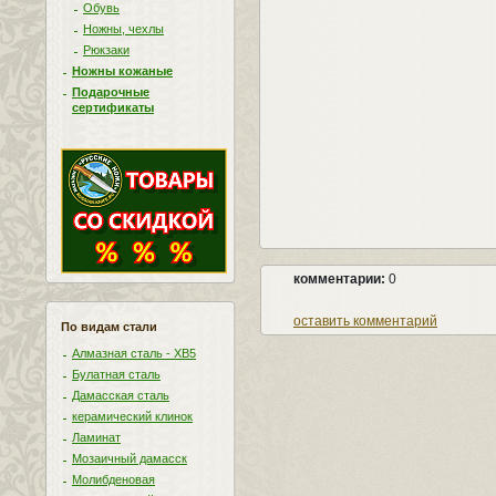
Обувь
Ножны, чехлы
Рюкзаки
Ножны кожаные
Подарочные
сертификаты
комментарии:
0
оставить комментарий
По видам стали
Алмазная сталь - ХВ5
Булатная сталь
Дамасская сталь
керамический клинок
Ламинат
Мозаичный дамасск
Молибденовая