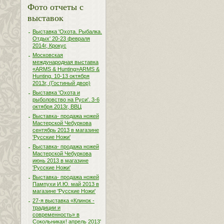
Фото отчеты с
выставок
Выставка 'Охота. Рыбалка.
Отдых' 20-23 февраля
2014г, Крокус
Московская
международная выставка
«ARMS & Hunting»ARMS &
Hunting. 10-13 октября
2013г, (Гостиный двор)
Выставка 'Охота и
рыболовство на Руси'. 3-6
октября 2013г, ВВЦ
Выставка- продажа ножей
Мастерской Чебуркова
сентябрь 2013 в магазине
'Русские Ножи'
Выставка- продажа ножей
Мастерской Чебуркова
июнь 2013 в магазине
'Русские Ножи'
Выставка- продажа ножей
Пампухи И.Ю. май 2013 в
магазине 'Русские Ножи'
27-я выставка «Клинок -
традиции и
современность» в
Сокольниках! апрель 2013'