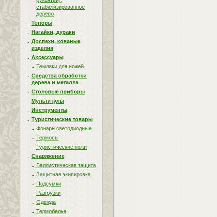
рукоятей),
стабилизированное
дерево
Топоры
Нагайки, дураки
Доспехи, кованые
изделия
Аксессуары
Темляки для ножей
Средства обработки
дерева и металла
Столовые приборы
Мультитулы
Инструменты
Туристические товары
Фонари светодиодные
Термосы
Туристические ножи
Снаряжение
Баллистическая защита
Защитная экипировка
Подсумки
Разгрузки
Одежда
Термобелье