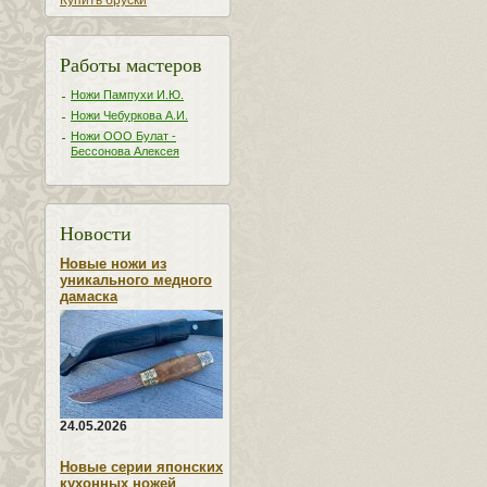
Купить бруски
Работы мастеров
Ножи Пампухи И.Ю.
Ножи Чебуркова А.И.
Ножи ООО Булат -
Бессонова Алексея
Новости
Новые ножи из
уникального медного
дамаска
24.05.2026
Новые серии японских
кухонных ножей