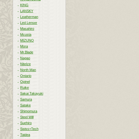
KING
LANSKY
Leatherman
Led Lenser
Masahiro
Mcusta
MIZUNO
Mora
Mr.Blade
Nagao
NiteIze
North Man
Ontario
Opinel
Ruike
Sakai Takayuki
Samura
Satake
Shimomura
Steel Will
Suehiro
Swiss+Tech
Taidea