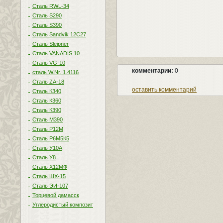
Сталь RWL-34
Сталь S290
Сталь S390
Сталь Sandvik 12C27
Сталь Sleipner
Сталь VANADIS 10
Сталь VG-10
комментарии:
0
сталь W.Nr. 1.4116
Сталь ZA-18
оставить комментарий
Сталь К340
Сталь К360
Сталь К390
Сталь М390
Сталь Р12М
Сталь Р6М5К5
Сталь У10А
Сталь У8
Сталь Х12МФ
Сталь ШХ-15
Сталь ЭИ-107
Торцевой дамасск
Углеродистый композит