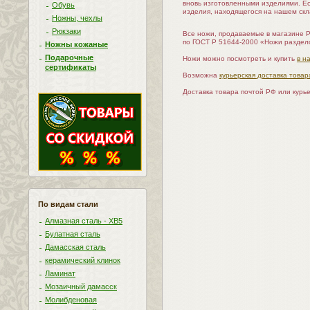
вновь изготовленными изделиями. Е
Обувь
изделия, находящегося на нашем скл
Ножны, чехлы
Рюкзаки
Все ножи, продаваемые в магазине 
по ГОСТ Р 51644-2000 «Ножи раздел
Ножны кожаные
Подарочные
Ножи можно посмотреть и купить
в н
сертификаты
Возможна
курьерская доставка товар
Доставка товара почтой РФ или курь
По видам стали
Алмазная сталь - ХВ5
Булатная сталь
Дамасская сталь
керамический клинок
Ламинат
Мозаичный дамасск
Молибденовая