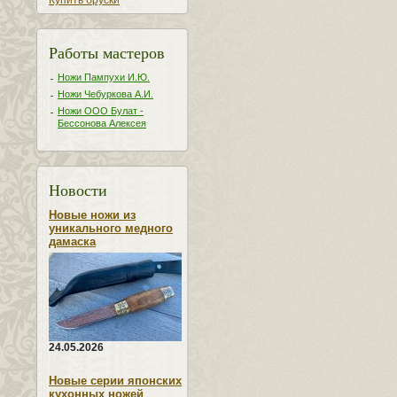
Купить бруски
Работы мастеров
Ножи Пампухи И.Ю.
Ножи Чебуркова А.И.
Ножи ООО Булат -
Бессонова Алексея
Новости
Новые ножи из
уникального медного
дамаска
24.05.2026
Новые серии японских
кухонных ножей