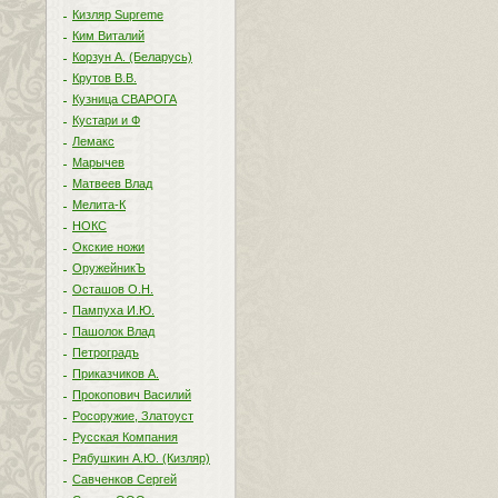
Кизляр Supreme
Ким Виталий
Корзун А. (Беларусь)
Крутов В.В.
Кузница СВАРОГА
Кустари и Ф
Лемакс
Марычев
Матвеев Влад
Мелита-К
НОКС
Окские ножи
ОружейникЪ
Осташов О.Н.
Пампуха И.Ю.
Пашолок Влад
Петроградъ
Приказчиков А.
Прокопович Василий
Росоружие, Златоуст
Русская Компания
Рябушкин А.Ю. (Кизляр)
Савченков Сергей