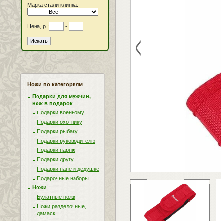
Марка стали клинка:
Цена, р.:
-
<
Ножи по категориям
Подарки для мужчин,
нож в подарок
Подарки военному
Подарки охотнику
Подарки рыбаку
Подарки руководителю
Подарки парню
Подарки другу
Подарки папе и дедушке
Подарочные наборы
Ножи
Булатные ножи
Ножи разделочные,
дамаск