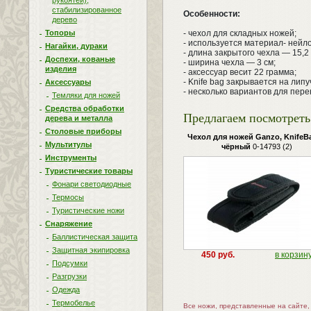
рукоятей),
стабилизированное
Особенности:
дерево
Топоры
- чехол для складных ножей;
- используется материал- нейло
Нагайки, дураки
- длина закрытого чехла — 15,2 
Доспехи, кованые
- ширина чехла — 3 см;
изделия
- аксессуар весит 22 грамма;
- Knife bag закрывается на липу
Аксессуары
- несколько вариантов для пере
Темляки для ножей
Средства обработки
Предлагаем посмотреть 
дерева и металла
Столовые приборы
Чехол для ножей Ganzo, KnifeBa
Мультитулы
чёрный
0-14793 (2)
Инструменты
Туристические товары
Фонари светодиодные
Термосы
Туристические ножи
Снаряжение
Баллистическая защита
Защитная экипировка
450 руб.
в корзин
Подсумки
Разгрузки
Одежда
Термобелье
Все ножи, представленные на сайте