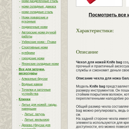
ножи разделочные сталь
ножи складные, дамаск
ножи складные сталь
Посмотреть все 
Ножи поварские и
кухонные
подарочные ножи
Характеристики:
Авторские ножи ручной
работы
Узбекские ножи - Пчаки
Спортивные ножи
Описание
куябрики
городские ножи
Чехол для ножей Knife bag
соз
Японские складные ножи
прочный и практичный аксессуа
Все для заточки,
службы и сэкономит деньги свое
аксессуары
Описание чехла для ножа Gan
Алмазные бруски
Водные камни
Модель
Knife bag
представляет
Точилки и заточные
размеру инструментов. Он поши
устройства
стойким покрытием волокон, ко
переплетенными наподобие ро
Клинки
Литье для ножей: гарды,
Общий размер чехла составляет 
навершии
bag можно регулировать, ведь 
Литье: латунь
см.
На задней стороне чехла имеет
Литье: мельхиор
элемента используются для креп
Дерево (бруски для
доступности, его можно повесит