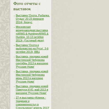
Фото отчеты с
выставок
Выставка 'Охота. Рыбалка.
Отдых' 20-23 февраля
2014г, Крокус
Московская
международная выставка
«ARMS & Hunting»ARMS &
Hunting. 10-13 октября
2013г, (Гостиный двор)
Выставка 'Охота и
рыболовство на Руси'. 3-6
октября 2013г, ВВЦ
Выставка- продажа ножей
Мастерской Чебуркова
сентябрь 2013 в магазине
'Русские Ножи'
Выставка- продажа ножей
Мастерской Чебуркова
июнь 2013 в магазине
'Русские Ножи'
Выставка- продажа ножей
Пампухи И.Ю. май 2013 в
магазине 'Русские Ножи'
27-я выставка «Клинок -
традиции и
современность» в
Сокольниках! апрель 2013'