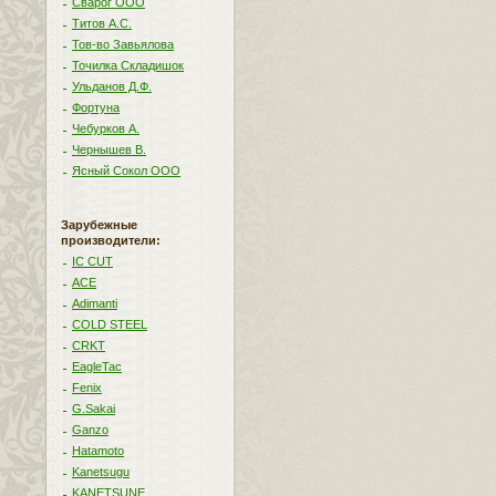
Сварог ООО
Титов А.С.
Тов-во Завьялова
Точилка Складишок
Ульданов Д.Ф.
Фортуна
Чебурков А.
Чернышев В.
Ясный Сокол ООО
Зарубежные
производители:
IC CUT
ACE
Adimanti
COLD STEEL
CRKT
EagleTac
Fenix
G.Sakai
Ganzo
Hatamoto
Kanetsugu
KANETSUNE