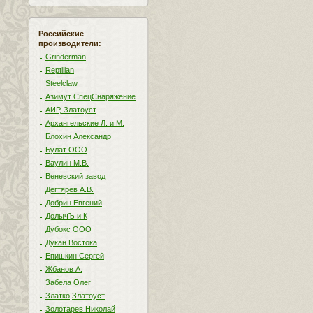
Российские
производители:
Grinderman
Reptilian
Steelclaw
Азимут СпецСнаряжение
АИР, Златоуст
Архангельские Л. и М.
Блохин Александр
Булат ООО
Ваулин М.В.
Веневский завод
Дегтярев А.В.
Добрин Евгений
ДолычЪ и К
Дубокс ООО
Дукан Востока
Епишкин Сергей
Жбанов А.
Забела Олег
Златко,Златоуст
Золотарев Николай