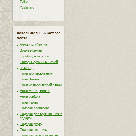
Tojiro
Yoshiharu
Дополнительный каталог
ножей
Алмазные бруски
Водные камни
Коробки, шкатулки
Наборы кухонных ножей
нож нквд
Ножи для выживания
Ножи Златоуст
Ножи из порошковой стали
Ножи НР-40, Вишня
Ножи рыбака
Ножи Танто
Подарки военному
Подарки для мужчин, нож в
подарок
Подарки другу
Подарки охотнику
Подарки папе и дедушке