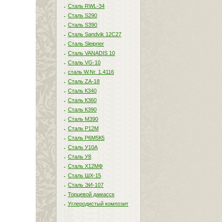
Сталь RWL-34
Сталь S290
Сталь S390
Сталь Sandvik 12C27
Сталь Sleipner
Сталь VANADIS 10
Сталь VG-10
сталь W.Nr. 1.4116
Сталь ZA-18
Сталь К340
Сталь К360
Сталь К390
Сталь М390
Сталь Р12М
Сталь Р6М5К5
Сталь У10А
Сталь У8
Сталь Х12МФ
Сталь ШХ-15
Сталь ЭИ-107
Торцевой дамасск
Углеродистый композит