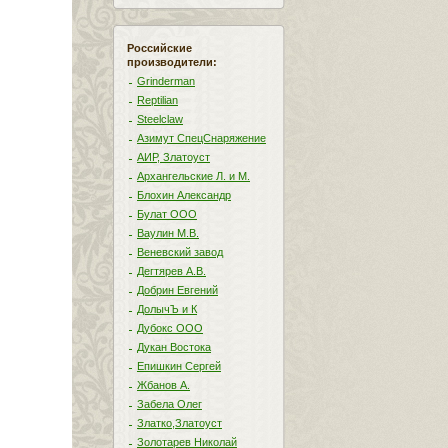
Российские
производители:
Grinderman
Reptilian
Steelclaw
Азимут СпецСнаряжение
АИР, Златоуст
Архангельские Л. и М.
Блохин Александр
Булат ООО
Ваулин М.В.
Веневский завод
Дегтярев А.В.
Добрин Евгений
ДолычЪ и К
Дубокс ООО
Дукан Востока
Епишкин Сергей
Жбанов А.
Забела Олег
Златко,Златоуст
Золотарев Николай