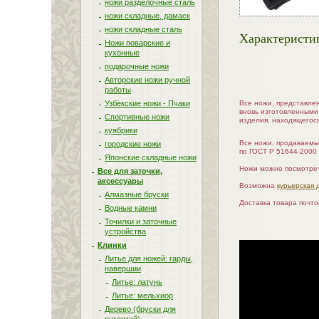
ножи разделочные сталь
ножи складные, дамаск
ножи складные сталь
Характеристи
Ножи поварские и
кухонные
подарочные ножи
Авторские ножи ручной
работы
Узбекские ножи - Пчаки
Все ножи, представле
вновь изготовленными
Спортивные ножи
изделия, находящегос
куябрики
Все ножи, продаваемы
городские ножи
по ГОСТ Р 51644-2000
Японские складные ножи
Ножи можно посмотрет
Все для заточки,
аксессуары
Возможна
курьерская 
Алмазные бруски
Доставка товара почт
Водные камни
Точилки и заточные
устройства
Клинки
Литье для ножей: гарды,
навершии
Литье: латунь
Литье: мельхиор
Дерево (бруски для