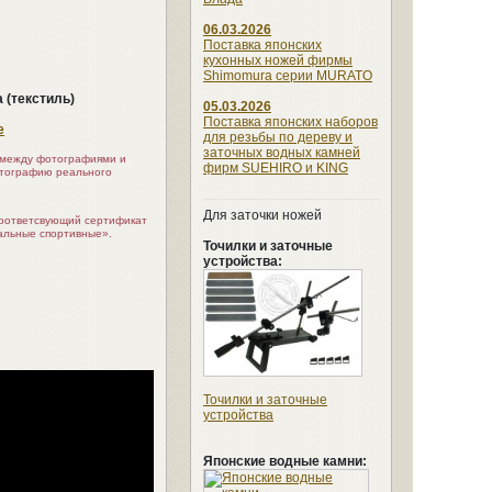
06.03.2026
Поставка японских
кухонных ножей фирмы
Shimomura серии MURATO
 (текстиль)
05.03.2026
Поставка японских наборов
e
для резьбы по дереву и
заточных водных камней
я между фотографиями и
фирм SUEHIRO и KING
отографию реального
Для заточки ножей
соответсвующий сертификат
альные спортивные».
Точилки и заточные
устройства:
Точилки и заточные
устройства
Японские водные камни: