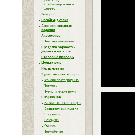
рукоятей),
стабилизированное
дерево
Топоры
Нагайки, дураки
Доспехи, кованые
изделия
Аксессуары
Темляки для ножей
Средства обработки
дерева и металла
Столовые приборы
Мультитулы
Инструменты
Туристические товары
Фонари светодиодные
Термосы
Туристические ножи
Снаряжение
Баллистическая защита
Защитная экипировка
Подсумки
Разгрузки
Одежда
Термобелье