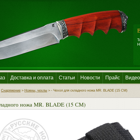
В
Т
Н
аз
Доставка и оплата
Статьи
Новости
Прайс
Видео
>
Снаряжение
>
Ножны, чехлы
>
- Чехол для складного ножа MR. BLADE (15 СМ)
складного ножа MR. BLADE (15 СМ)