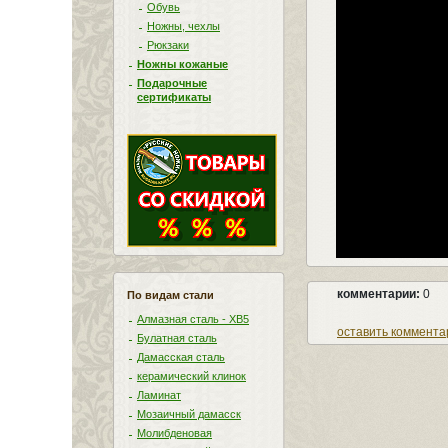
Обувь
Ножны, чехлы
Рюкзаки
Ножны кожаные
Подарочные
сертификаты
комментарии:
0
По видам стали
Алмазная сталь - ХВ5
оставить коммента
Булатная сталь
Дамасская сталь
керамический клинок
Ламинат
Мозаичный дамасск
Молибденовая