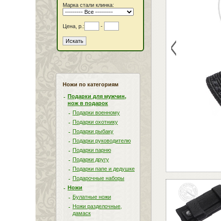
Марка стали клинка:
Цена, р.:
-
<
Ножи по категориям
Подарки для мужчин,
нож в подарок
Подарки военному
Подарки охотнику
Подарки рыбаку
Подарки руководителю
Подарки парню
Подарки другу
Подарки папе и дедушке
Подарочные наборы
Ножи
Булатные ножи
Ножи разделочные,
дамаск