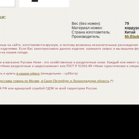
ки:
Вес (без ножен):
79
Материал ножен:
кордура
Страна изготовитель:
Китай
Производитель:
Mr.Blad
нные на сайте, изготовляются вручную, и поэтому возможны незначительные расхождени
 изделиями. Если Вас заинтересовало данное изделие, напишите запрос и мы вышлем ф
я на нашем складе.
е в магазине Русские Ножи - это хозяйственные и разделочные ножи. Каждый нож имеет 
 «Ножи разделочные и шкуросъемные» или ГОСТ Р 51501-99 «Ножи туристические и специ
ь и купить
в нашем офисе
(понедельник – суббота)
доставка товара по Москве, в Санкт-Петербург и Ленинградскую область
(*)
ой РФ или курьерской службой СДЭК по всей территории России.