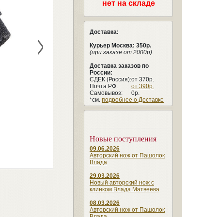
нет на складе
Доставка:
>
Курьер Москва: 350р.
(при заказе от 2000р)
Доставка заказов по
России:
СДЕК (Россия):
от 370р.
Почта РФ:
от 390р.
Самовывоз:
0р.
*см.
подробнее о Доставке
Новые поступления
09.06.2026
Авторский нож от Пашолок
Влада
29.03.2026
Новый авторский нож с
клинком Влада Матвеева
08.03.2026
Авторский нож от Пашолок
Влада