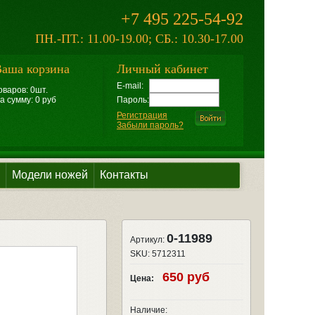
+7 495 225-54-92
ПН.-ПТ.: 11.00-19.00; СБ.: 10.30-17.00
аша корзина
Личный кабинет
E-mail:
оваров: 0шт.
а сумму: 0 руб
Пароль:
Регистрация
Забыли пароль?
Модели ножей
Контакты
0-11989
Артикул:
SKU:
5712311
650 руб
Цена:
Наличие: