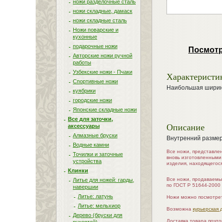
ножи разделочные сталь
ножи складные, дамаск
ножи складные сталь
Ножи поварские и
кухонные
подарочные ножи
Посмотр
Авторские ножи ручной
работы
Узбекские ножи - Пчаки
Характеристи
Спортивные ножи
Наибольшая ширина
куябрики
городские ножи
Японские складные ножи
Все для заточки,
Описание
аксессуары
Алмазные бруски
Внутренний разме
Водные камни
Все ножи, представле
Точилки и заточные
вновь изготовленными
устройства
изделия, находящегос
Клинки
Все ножи, продаваемы
Литье для ножей: гарды,
по ГОСТ Р 51644-2000
навершии
Литье: латунь
Ножи можно посмотрет
Литье: мельхиор
Возможна
курьерская 
Дерево (бруски для
Доставка товара почт