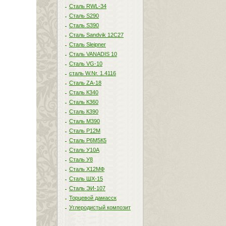
Сталь RWL-34
Сталь S290
Сталь S390
Сталь Sandvik 12C27
Сталь Sleipner
Сталь VANADIS 10
Сталь VG-10
сталь W.Nr. 1.4116
Сталь ZA-18
Сталь К340
Сталь К360
Сталь К390
Сталь М390
Сталь Р12М
Сталь Р6М5К5
Сталь У10А
Сталь У8
Сталь Х12МФ
Сталь ШХ-15
Сталь ЭИ-107
Торцевой дамасск
Углеродистый композит