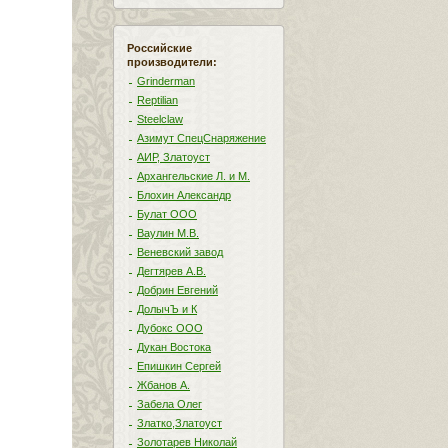
Российские
производители:
Grinderman
Reptilian
Steelclaw
Азимут СпецСнаряжение
АИР, Златоуст
Архангельские Л. и М.
Блохин Александр
Булат ООО
Ваулин М.В.
Веневский завод
Дегтярев А.В.
Добрин Евгений
ДолычЪ и К
Дубокс ООО
Дукан Востока
Епишкин Сергей
Жбанов А.
Забела Олег
Златко,Златоуст
Золотарев Николай