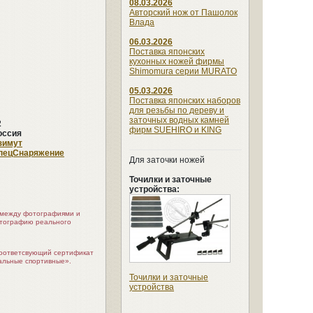
08.03.2026
Авторский нож от Пашолок
Влада
06.03.2026
Поставка японских
кухонных ножей фирмы
Shimomura серии MURATO
05.03.2026
Поставка японских наборов
для резьбы по дереву и
заточных водных камней
2
фирм SUEHIRO и KING
оссия
зимут
пецСнаряжение
Для заточки ножей
Точилки и заточные
устройства:
я между фотографиями и
отографию реального
соответсвующий сертификат
альные спортивные».
Точилки и заточные
устройства