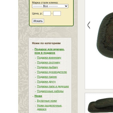
Марка стали клинка:
Цена, р.:
-
<
Ножи по категориям
Подарки для мужчин,
нож в подарок
Подарки военному
Подарки охотнику
Подарки рыбаку
Подарки руководителю
Подарки парню
Подарки другу
Подарки папе и дедушке
Подарочные наборы
Ножи
Булатные ножи
Ножи разделочные,
дамаск