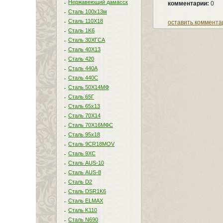
Нержавеющий дамасск
комментарии:
0
Сталь 100х13м
Сталь 110Х18
оставить коммента
Сталь 1K6
Сталь 30ХГСА
Сталь 40Х13
Сталь 420
Сталь 440A
Сталь 440С
Сталь 50Х14МФ
Сталь 65Г
Сталь 65х13
Сталь 70Х14
Сталь 70Х16МФС
Сталь 95х18
Сталь 9CR18MOV
Сталь 9ХС
Сталь AUS-10
Сталь AUS-8
Сталь D2
Сталь DSR1K6
Сталь ELMAX
Сталь K110
Сталь N690