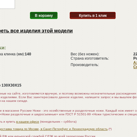
В корзину
Купить в 1 клик
еть все изделия этой модели
ки:
 клинка (мм):
140
Вес (без ножен):
2
Страна изготовитель:
Р
А
Производитель:
С
р
130Х30Х15
нные на сайте, изготовляются вручную, и поэтому возможны незначительные расхождени
 изделиями. Если Вас заинтересовало данное изделие, напишите запрос и мы вышлем ф
я на нашем складе.
е в магазине Русские Ножи - это хозяйственные и разделочные ножи. Каждый нож имеет 
 «Ножи разделочные и шкуросъемные» или ГОСТ Р 51501-99 «Ножи туристические и специ
ь и купить
в нашем офисе
(понедельник – суббота)
доставка товара по Москве, в Санкт-Петербург и Ленинградскую область
(*)
ой РФ или курьерской службой СДЭК по всей территории России.