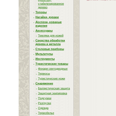
рукоятей),
стабилизированное
дерево
Топоры
Нагайки, дураки
Доспехи, кованые
изделия
Аксессуары
Темляки для ножей
Средства обработки
дерева и металла
Столовые приборы
Мультитулы
Инструменты
Туристические товары
Фонари светодиодные
Термосы
Туристические ножи
Снаряжение
Баллистическая защита
Защитная экипировка
Подсумки
Разгрузки
Одежда
Термобелье