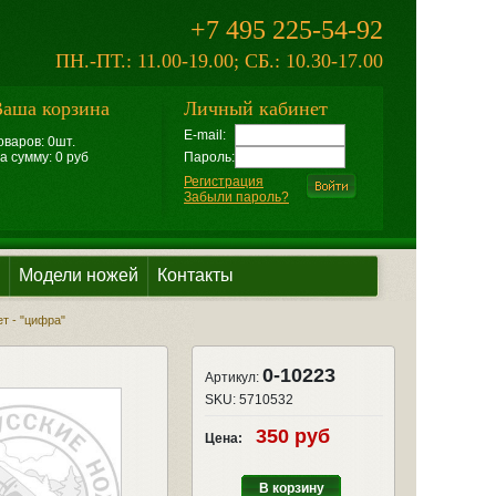
+7 495 225-54-92
ПН.-ПТ.: 11.00-19.00; СБ.: 10.30-17.00
аша корзина
Личный кабинет
E-mail:
оваров: 0шт.
а сумму: 0 руб
Пароль:
Регистрация
Забыли пароль?
Модели ножей
Контакты
ет - "цифра"
0-10223
Артикул:
SKU:
5710532
350 руб
Цена:
В корзину