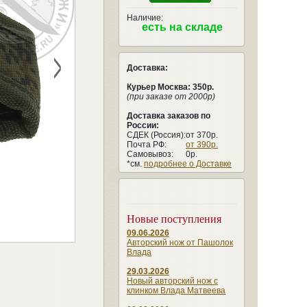
Наличие:
есть на складе
>
Доставка:
Курьер Москва: 350р.
(при заказе от 2000р)
Доставка заказов по
России:
СДЕК (Россия):
от 370р.
Почта РФ:
от 390р.
Самовывоз:
0р.
*см.
подробнее о Доставке
Новые поступления
09.06.2026
Авторский нож от Пашолок
Влада
29.03.2026
Новый авторский нож с
клинком Влада Матвеева