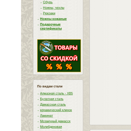
Обувь
Ножны, чехлы
Рюкзаки
Ножны кожаные
Подарочные
сертификаты
По видам стали
Алмазная сталь - ХВ5
Булатная сталь
Дамасская сталь
керамический клинок
Ламинат
Мозаичный дамасск
Молибденовая