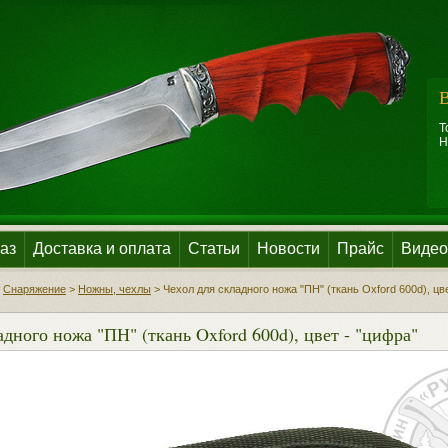
В
Т
Н
аз
Доставка и оплата
Статьи
Новости
Прайс
Видео
>
Снаряжение
>
Ножны, чехлы
>
Чехол для складного ножа "ПН" (ткань Oxford 600d), цв
адного ножа "ПН" (ткань Oxford 600d), цвет - "цифра"