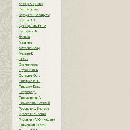
Кизляр Supreme
Ким Виталий
Корзун А. (Беларусь)
Крутов В.В.
Кузница СВАРОГА
Кустари и Ф
Лемакс
Марычев
Матвеев Влад
Мелита-К
НОКС
Окские ножи
ОружейникЪ
Осташов О.Н.
Пампуха И.Ю.
Пашолок Влад
Петроградъ
Приказчиков А.
Прокопович Василий
Росоружие, Златоуст
Русская Компания
Рябушкин А.Ю. (Кизляр)
Савченков Сергей