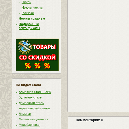
Обувь
Ножны, чехлы
Рюкзаки
Ножны кожаные
Подарочные
сертификаты
По видам стали
Алмазная сталь - ХВ5
Булатная сталь
Дамасская сталь
керамический клинок
Ламинат
Мозаичный дамасск
комментарии:
0
Молибденовая