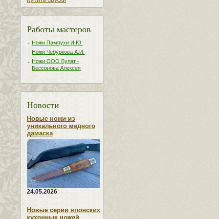
Купить бруски
Работы мастеров
Ножи Пампухи И.Ю.
Ножи Чебуркова А.И.
Ножи ООО Булат -
Бессонова Алексея
Новости
Новые ножи из
уникального медного
дамаска
24.05.2026
Новые серии японских
кухонных ножей