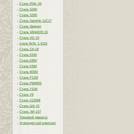
Сталь RWL-34
Сталь S290
Сталь S390
Сталь Sandvik 12C27
Сталь Sleipner
Сталь VANADIS 10
Сталь VG-10
сталь W.Nr. 1.4116
Сталь ZA-18
Сталь К340
Сталь К360
Сталь К390
Сталь М390
Сталь Р12М
Сталь Р6М5К5
Сталь У10А
Сталь У8
Сталь Х12МФ
Сталь ШХ-15
Сталь ЭИ-107
Торцевой дамасск
Углеродистый композит