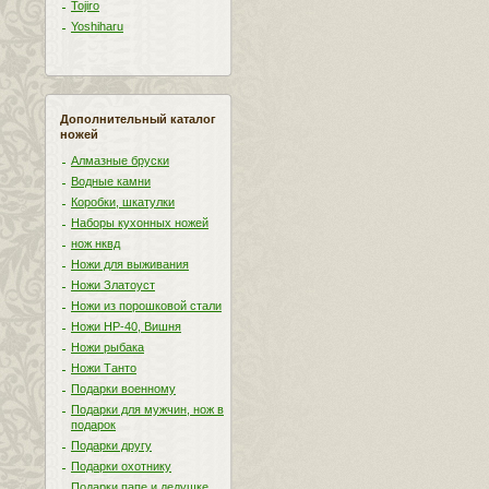
Tojiro
Yoshiharu
Дополнительный каталог
ножей
Алмазные бруски
Водные камни
Коробки, шкатулки
Наборы кухонных ножей
нож нквд
Ножи для выживания
Ножи Златоуст
Ножи из порошковой стали
Ножи НР-40, Вишня
Ножи рыбака
Ножи Танто
Подарки военному
Подарки для мужчин, нож в
подарок
Подарки другу
Подарки охотнику
Подарки папе и дедушке