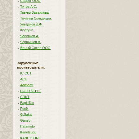
Сварог ООО
Титов А.С.
Тов-во Завьялова
Точилка Складишок
Ульданов Д.Ф.
Фортуна
Чебурков А.
Чернышев В.
Ясный Сокол ООО
Зарубежные
производители:
IC CUT
ACE
Adimanti
COLD STEEL
CRKT
EagleTac
Fenix
G.Sakai
Ganzo
Hatamoto
Kanetsugu
KANETSUNE