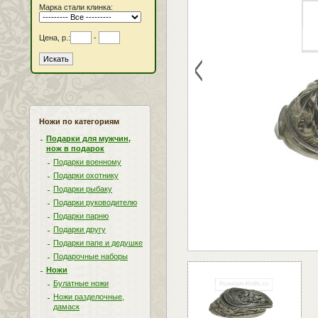
Марка стали клинка:
Цена, р.:
-
<
Ножи по категориям
Подарки для мужчин,
нож в подарок
Подарки военному
Подарки охотнику
Подарки рыбаку
Подарки руководителю
Подарки парню
Подарки другу
Подарки папе и дедушке
Подарочные наборы
Ножи
Булатные ножи
Ножи разделочные,
дамаск