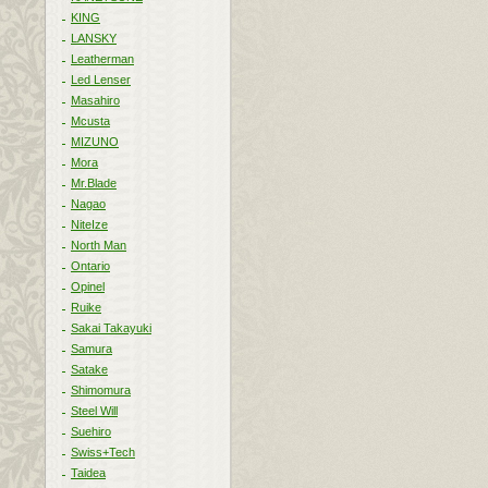
KING
LANSKY
Leatherman
Led Lenser
Masahiro
Mcusta
MIZUNO
Mora
Mr.Blade
Nagao
NiteIze
North Man
Ontario
Opinel
Ruike
Sakai Takayuki
Samura
Satake
Shimomura
Steel Will
Suehiro
Swiss+Tech
Taidea