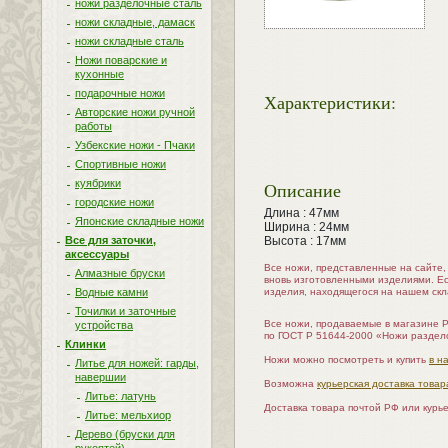
ножи разделочные сталь
ножи складные, дамаск
ножи складные сталь
Ножи поварские и
кухонные
подарочные ножи
Характеристики:
Авторские ножи ручной
работы
Узбекские ножи - Пчаки
Спортивные ножи
куябрики
Описание
городские ножи
Длина : 47мм
Японские складные ножи
Ширина : 24мм
Высота : 17мм
Все для заточки,
аксессуары
Все ножи, представленные на сайте
Алмазные бруски
вновь изготовленными изделиями. Е
изделия, находящегося на нашем скл
Водные камни
Точилки и заточные
Все ножи, продаваемые в магазине 
устройства
по ГОСТ Р 51644-2000 «Ножи раздел
Клинки
Ножи можно посмотреть и купить
в н
Литье для ножей: гарды,
навершии
Возможна
курьерская доставка товар
Литье: латунь
Доставка товара почтой РФ или курь
Литье: мельхиор
Дерево (бруски для