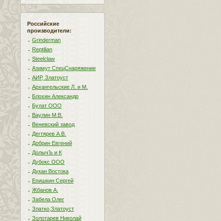
Российские
производители:
Grinderman
Reptilian
Steelclaw
Азимут СпецСнаряжение
АИР, Златоуст
Архангельские Л. и М.
Блохин Александр
Булат ООО
Ваулин М.В.
Веневский завод
Дегтярев А.В.
Добрин Евгений
ДолычЪ и К
Дубокс ООО
Дукан Востока
Епишкин Сергей
Жбанов А.
Забела Олег
Златко,Златоуст
Золотарев Николай