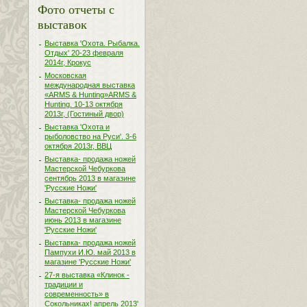
Фото отчеты с
выставок
Выставка 'Охота. Рыбалка.
Отдых' 20-23 февраля
2014г, Крокус
Московская
международная выставка
«ARMS & Hunting»ARMS &
Hunting. 10-13 октября
2013г, (Гостиный двор)
Выставка 'Охота и
рыболовство на Руси'. 3-6
октября 2013г, ВВЦ
Выставка- продажа ножей
Мастерской Чебуркова
сентябрь 2013 в магазине
'Русские Ножи'
Выставка- продажа ножей
Мастерской Чебуркова
июнь 2013 в магазине
'Русские Ножи'
Выставка- продажа ножей
Пампухи И.Ю. май 2013 в
магазине 'Русские Ножи'
27-я выставка «Клинок -
традиции и
современность» в
Сокольниках! апрель 2013'