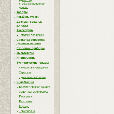
рукоятей),
стабилизированное
дерево
Топоры
Нагайки, дураки
Доспехи, кованые
изделия
Аксессуары
Темляки для ножей
Средства обработки
дерева и металла
Столовые приборы
Мультитулы
Инструменты
Туристические товары
Фонари светодиодные
Термосы
Туристические ножи
Снаряжение
Баллистическая защита
Защитная экипировка
Подсумки
Разгрузки
Одежда
Термобелье