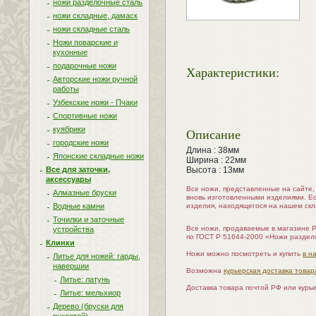
ножи разделочные сталь
ножи складные, дамаск
ножи складные сталь
Ножи поварские и
кухонные
подарочные ножи
Характеристики:
Авторские ножи ручной
работы
Узбекские ножи - Пчаки
Спортивные ножи
куябрики
Описание
городские ножи
Длина : 38мм
Японские складные ножи
Ширина : 22мм
Высота : 13мм
Все для заточки,
аксессуары
Все ножи, представленные на сайте
Алмазные бруски
вновь изготовленными изделиями. Е
изделия, находящегося на нашем скл
Водные камни
Точилки и заточные
Все ножи, продаваемые в магазине 
устройства
по ГОСТ Р 51644-2000 «Ножи раздел
Клинки
Ножи можно посмотреть и купить
в н
Литье для ножей: гарды,
навершии
Возможна
курьерская доставка товар
Литье: латунь
Доставка товара почтой РФ или курь
Литье: мельхиор
Дерево (бруски для