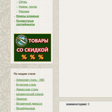
Обувь
Ножны, чехлы
Рюкзаки
Ножны кожаные
Подарочные
сертификаты
По видам стали
Алмазная сталь - ХВ5
Булатная сталь
Дамасская сталь
керамический клинок
Ламинат
Мозаичный дамасск
комментарии:
0
Молибденовая