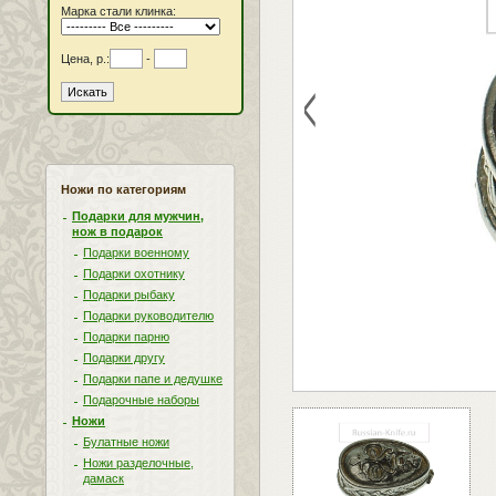
Марка стали клинка:
Цена, р.:
-
<
Ножи по категориям
Подарки для мужчин,
нож в подарок
Подарки военному
Подарки охотнику
Подарки рыбаку
Подарки руководителю
Подарки парню
Подарки другу
Подарки папе и дедушке
Подарочные наборы
Ножи
Булатные ножи
Ножи разделочные,
дамаск