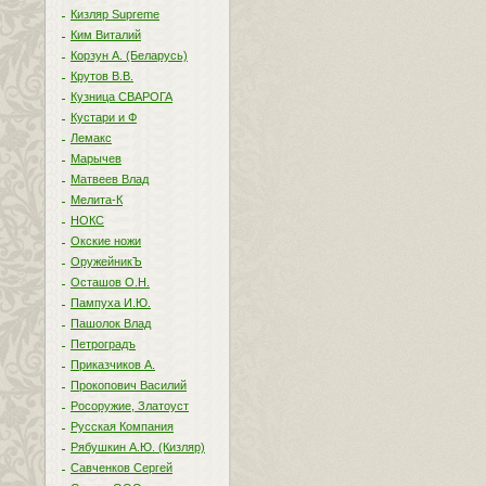
Кизляр Supreme
Ким Виталий
Корзун А. (Беларусь)
Крутов В.В.
Кузница СВАРОГА
Кустари и Ф
Лемакс
Марычев
Матвеев Влад
Мелита-К
НОКС
Окские ножи
ОружейникЪ
Осташов О.Н.
Пампуха И.Ю.
Пашолок Влад
Петроградъ
Приказчиков А.
Прокопович Василий
Росоружие, Златоуст
Русская Компания
Рябушкин А.Ю. (Кизляр)
Савченков Сергей