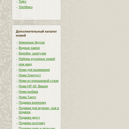
Tojiro
Yoshiharu
Дополнительный каталог
ножей
Алмазные бруски
Водные камни
Коробки, шкатулки
Наборы кухонных ножей
нож нквд
Ножи для выживания
Ножи Златоуст
Ножи из порошковой стали
Ножи НР-40, Вишня
Ножи рыбака
Ножи Танто
Подарки военному
Подарки для мужчин, нож в
подарок
Подарки другу
Подарки охотнику
Подарки папе и дедушке