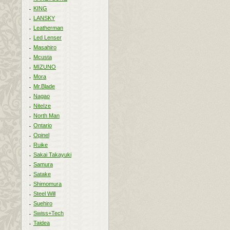
KING
LANSKY
Leatherman
Led Lenser
Masahiro
Mcusta
MIZUNO
Mora
Mr.Blade
Nagao
NiteIze
North Man
Ontario
Opinel
Ruike
Sakai Takayuki
Samura
Satake
Shimomura
Steel Will
Suehiro
Swiss+Tech
Taidea