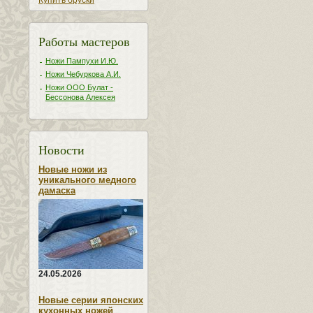
Купить бруски
Работы мастеров
Ножи Пампухи И.Ю.
Ножи Чебуркова А.И.
Ножи ООО Булат -
Бессонова Алексея
Новости
Новые ножи из
уникального медного
дамаска
24.05.2026
Новые серии японских
кухонных ножей