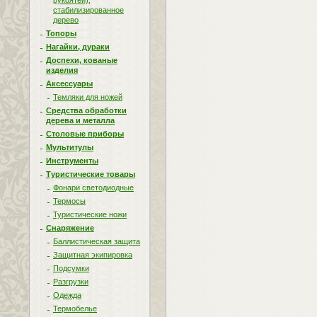
рукоятей),
стабилизированное
дерево
Топоры
Нагайки, дураки
Доспехи, кованые
изделия
Аксессуары
Темляки для ножей
Средства обработки
дерева и металла
Столовые приборы
Мультитулы
Инструменты
Туристические товары
Фонари светодиодные
Термосы
Туристические ножи
Снаряжение
Баллистическая защита
Защитная экипировка
Подсумки
Разгрузки
Одежда
Термобелье