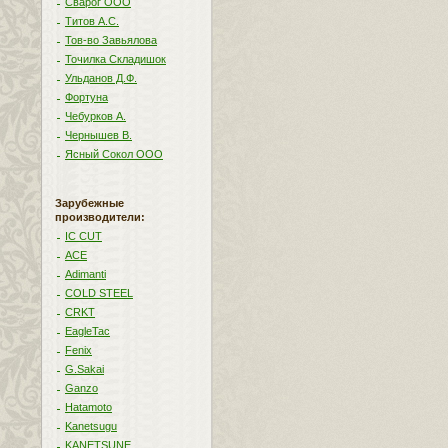
Сварог ООО
Титов А.С.
Тов-во Завьялова
Точилка Складишок
Ульданов Д.Ф.
Фортуна
Чебурков А.
Чернышев В.
Ясный Сокол ООО
Зарубежные
производители:
IC CUT
ACE
Adimanti
COLD STEEL
CRKT
EagleTac
Fenix
G.Sakai
Ganzo
Hatamoto
Kanetsugu
KANETSUNE