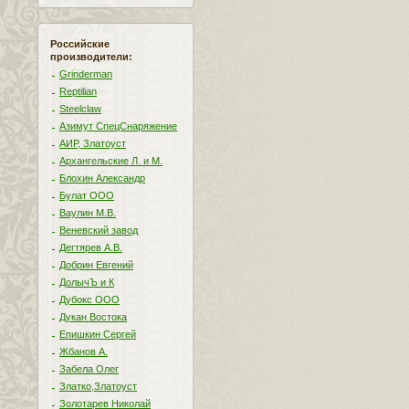
Российские
производители:
Grinderman
Reptilian
Steelclaw
Азимут СпецСнаряжение
АИР, Златоуст
Архангельские Л. и М.
Блохин Александр
Булат ООО
Ваулин М.В.
Веневский завод
Дегтярев А.В.
Добрин Евгений
ДолычЪ и К
Дубокс ООО
Дукан Востока
Епишкин Сергей
Жбанов А.
Забела Олег
Златко,Златоуст
Золотарев Николай