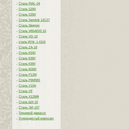
Сталь RWL-34
Сталь S290
Сталь S390
Сталь Sandvik 12C27
Сталь Sleipner
Сталь VANADIS 10
Сталь VG-10
сталь W.Nr. 1.4116
Сталь ZA-18
Сталь К340
Сталь К360
Сталь К390
Сталь М390
Сталь Р12М
Сталь Р6М5К5
Сталь У10А
Сталь У8
Сталь Х12МФ
Сталь ШХ-15
Сталь ЭИ-107
Торцевой дамасск
Углеродистый композит