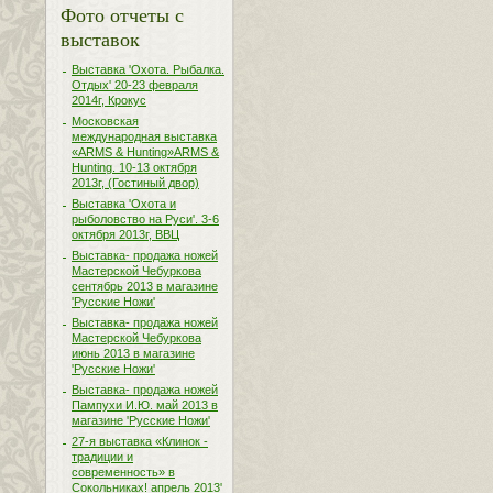
Фото отчеты с
выставок
Выставка 'Охота. Рыбалка.
Отдых' 20-23 февраля
2014г, Крокус
Московская
международная выставка
«ARMS & Hunting»ARMS &
Hunting. 10-13 октября
2013г, (Гостиный двор)
Выставка 'Охота и
рыболовство на Руси'. 3-6
октября 2013г, ВВЦ
Выставка- продажа ножей
Мастерской Чебуркова
сентябрь 2013 в магазине
'Русские Ножи'
Выставка- продажа ножей
Мастерской Чебуркова
июнь 2013 в магазине
'Русские Ножи'
Выставка- продажа ножей
Пампухи И.Ю. май 2013 в
магазине 'Русские Ножи'
27-я выставка «Клинок -
традиции и
современность» в
Сокольниках! апрель 2013'