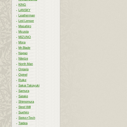
KING
LANSKY
Leatherman
Led Lenser
Masahiro
Mcusta
MIZUNO
Mora
Mr.Blade
Nagao
NiteIze
North Man
Ontario
Opinel
Ruike
Sakai Takayuki
Samura
Satake
Shimomura
Steel Will
Suehiro
Swiss+Tech
Taidea