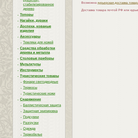
рукоятей),
Возможна
курьерская доставка товар
стабилизированное
дерево
Доставка товара почтой РФ или курь
Топоры
Нагайки, дураки
Доспехи, кованые
изделия
Аксессуары
Темляки для ножей
Средства обработки
дерева и металла
Столовые приборы
Мультитулы
Инструменты
Туристические товары
Фонари светодиодные
Термосы
Туристические ножи
Снаряжение
Баллистическая защита
Защитная экипировка
Подсумки
Разгрузки
Одежда
Термобелье