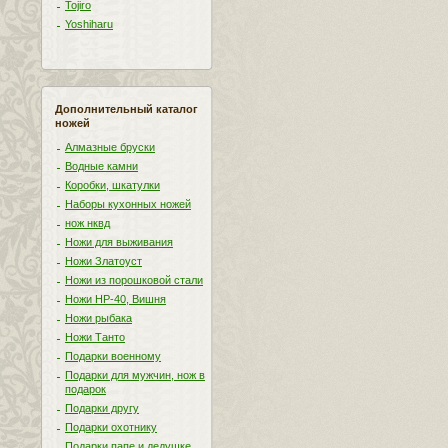
Tojiro
Yoshiharu
Дополнительный каталог
ножей
Алмазные бруски
Водные камни
Коробки, шкатулки
Наборы кухонных ножей
нож нквд
Ножи для выживания
Ножи Златоуст
Ножи из порошковой стали
Ножи НР-40, Вишня
Ножи рыбака
Ножи Танто
Подарки военному
Подарки для мужчин, нож в
подарок
Подарки другу
Подарки охотнику
Подарки папе и дедушке