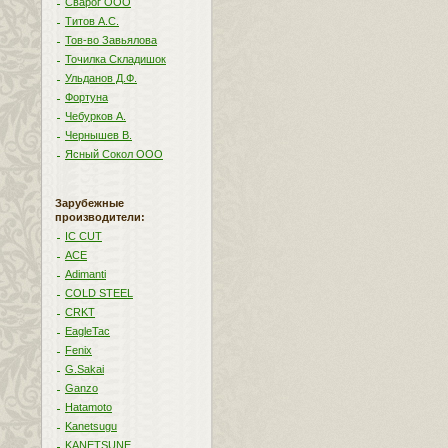
Сварог ООО
Титов А.С.
Тов-во Завьялова
Точилка Складишок
Ульданов Д.Ф.
Фортуна
Чебурков А.
Чернышев В.
Ясный Сокол ООО
Зарубежные
производители:
IC CUT
ACE
Adimanti
COLD STEEL
CRKT
EagleTac
Fenix
G.Sakai
Ganzo
Hatamoto
Kanetsugu
KANETSUNE