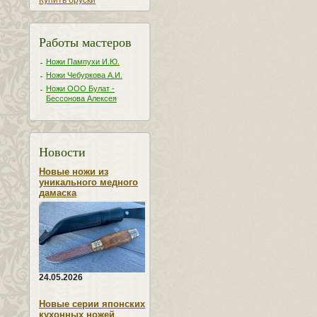
Купить бруски
Работы мастеров
Ножи Пампухи И.Ю.
Ножи Чебуркова А.И.
Ножи ООО Булат -
Бессонова Алексея
Новости
Новые ножи из
уникального медного
дамаска
24.05.2026
Новые серии японских
кухонных ножей