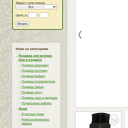
Марка стали клинка:
Цена, р.:
-
<
Ножи по категориям
Подарки для мужчин,
нож в подарок
Подарки военному
Подарки охотнику
Подарки рыбаку
Подарки руководителю
Подарки парню
Подарки другу
Подарки папе и дедушке
Подарочные наборы
Ножи
Булатные ножи
Ножи разделочные,
дамаск