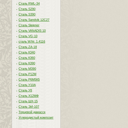
Сталь RWL-34
Сталь S290
Сталь S390
Сталь Sandvik 12C27
Сталь Sleipner
Сталь VANADIS 10
Сталь VG-10
сталь W.Nr. 1.4116
Сталь ZA-18
Сталь К340
Сталь К360
Сталь К390
Сталь М390
Сталь Р12М
Сталь Р6М5К5
Сталь У10А
Сталь У8
Сталь Х12МФ
Сталь ШХ-15
Сталь ЭИ-107
Торцевой дамасск
Углеродистый композит