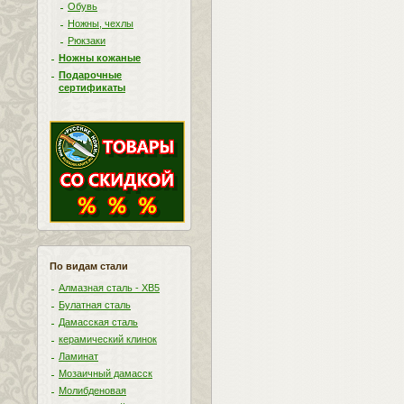
Обувь
Ножны, чехлы
Рюкзаки
Ножны кожаные
Подарочные
сертификаты
По видам стали
Алмазная сталь - ХВ5
Булатная сталь
Дамасская сталь
керамический клинок
Ламинат
Мозаичный дамасск
Молибденовая