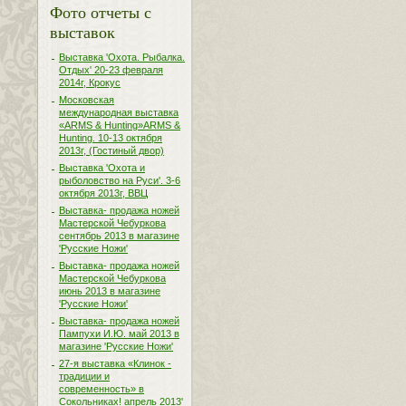
Фото отчеты с
выставок
Выставка 'Охота. Рыбалка.
Отдых' 20-23 февраля
2014г, Крокус
Московская
международная выставка
«ARMS & Hunting»ARMS &
Hunting. 10-13 октября
2013г, (Гостиный двор)
Выставка 'Охота и
рыболовство на Руси'. 3-6
октября 2013г, ВВЦ
Выставка- продажа ножей
Мастерской Чебуркова
сентябрь 2013 в магазине
'Русские Ножи'
Выставка- продажа ножей
Мастерской Чебуркова
июнь 2013 в магазине
'Русские Ножи'
Выставка- продажа ножей
Пампухи И.Ю. май 2013 в
магазине 'Русские Ножи'
27-я выставка «Клинок -
традиции и
современность» в
Сокольниках! апрель 2013'