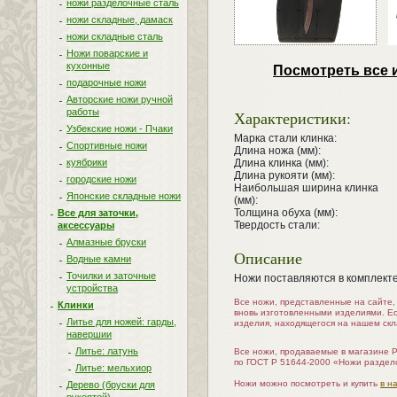
ножи разделочные сталь
ножи складные, дамаск
ножи складные сталь
Ножи поварские и
кухонные
Посмотреть все 
подарочные ножи
Авторские ножи ручной
работы
Характеристики:
Узбекские ножи - Пчаки
Марка стали клинка:
Спортивные ножи
Длина ножа (мм):
Длина клинка (мм):
куябрики
Длина рукояти (мм):
городские ножи
Наибольшая ширина клинка
Японские складные ножи
(мм):
Толщина обуха (мм):
Все для заточки,
Твердость стали:
аксессуары
Алмазные бруски
Описание
Водные камни
Точилки и заточные
Ножи поставляются в комплекте
устройства
Все ножи, представленные на сайте
Клинки
вновь изготовленными изделиями. Е
Литье для ножей: гарды,
изделия, находящегося на нашем скл
навершии
Литье: латунь
Все ножи, продаваемые в магазине 
по ГОСТ Р 51644-2000 «Ножи раздел
Литье: мельхиор
Ножи можно посмотреть и купить
в н
Дерево (бруски для