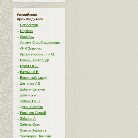
Российские
производители:
Grinderman
Reptilian
Steelclaw
Азимут СпецСнаряжение
АИР, Златоуст
Архангельские Л. и М.
Блохин Александр
Булат ООО
Ваулин М.В.
Веневский завод
Дегтярев А.В.
Добрин Евгений
ДолычЪ и К
Дубокс ООО
Дукан Востока
Епишкин Сергей
Жбанов А.
Забела Олег
Златко,Златоуст
Золотарев Николай