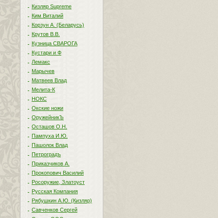
Кизляр Supreme
Ким Виталий
Корзун А. (Беларусь)
Крутов В.В.
Кузница СВАРОГА
Кустари и Ф
Лемакс
Марычев
Матвеев Влад
Мелита-К
НОКС
Окские ножи
ОружейникЪ
Осташов О.Н.
Пампуха И.Ю.
Пашолок Влад
Петроградъ
Приказчиков А.
Прокопович Василий
Росоружие, Златоуст
Русская Компания
Рябушкин А.Ю. (Кизляр)
Савченков Сергей