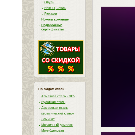
Обувь
Ножны, чехлы
Рюкзаки
Ножны кожаные
Подарочные
сертификаты
По видам стали
Алмазная сталь - ХВ5
Булатная сталь
Дамасская сталь
керамический клинок
Ламинат
Мозаичный дамасск
Молибденовая