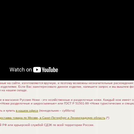
нные на сайте, изготовляются вручную, и поэтому возможны незначительные расхождени
 изделиями. Если Вас заинтересовало данное изделие, напишите запрос и мы вышлем ф
я на нашем складе.
е в магазине Русские Ножи - это хозяйственные и разделочные ножи. Каждый нож имеет 
 «Ножи разделочные и шкуросъемные» или ГОСТ Р 51501-99 «Ножи туристические и специ
ь и купить
в нашем офисе
(понедельник – суббота)
доставка товара по Москве, в Санкт-Петербург и Ленинградскую область
(*)
ой РФ или курьерской службой СДЭК по всей территории России.