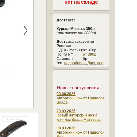
нет на складе
Доставка:
>
Курьер Москва: 350р.
(при заказе от 2000р)
Доставка заказов по
России:
СДЕК (Россия):
от 370р.
Почта РФ:
от 390р.
Самовывоз:
0р.
*см.
подробнее о Доставке
Новые поступления
09.06.2026
Авторский нож от Пашолок
Влада
29.03.2026
Новый авторский нож с
клинком Влада Матвеева
08.03.2026
Авторский нож от Пашолок
Влада