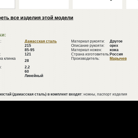
еть все изделия этой модели
ки:
:
Дамасская сталь
Материал рукояти:
Другое
215
Описание рукояти:
орех
85-95
Материал ножен:
кожа
:
121
Страна изготовитель:
Россия
а клинка
Производитель:
Марычев
28
:
2.2
60
Линейный
остай (дамасская сталь) в комплект входят
: ножны, паспорт изделия