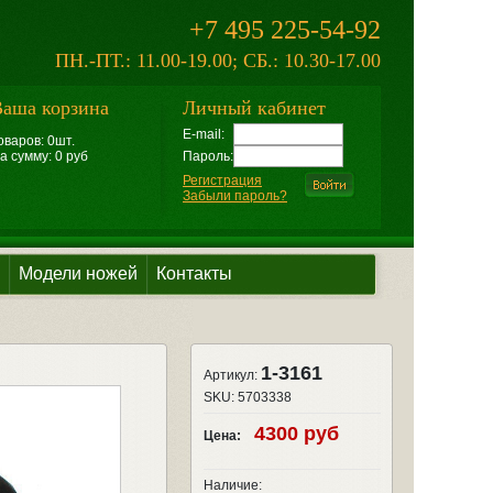
+7 495 225-54-92
ПН.-ПТ.: 11.00-19.00; СБ.: 10.30-17.00
аша корзина
Личный кабинет
E-mail:
оваров: 0шт.
а сумму: 0 руб
Пароль:
Регистрация
Забыли пароль?
Модели ножей
Контакты
1-3161
Артикул:
SKU:
5703338
4300 руб
Цена:
Наличие: