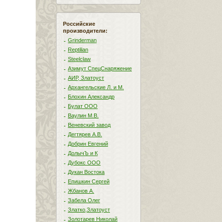
Российские
производители:
Grinderman
Reptilian
Steelclaw
Азимут СпецСнаряжение
АИР, Златоуст
Архангельские Л. и М.
Блохин Александр
Булат ООО
Ваулин М.В.
Веневский завод
Дегтярев А.В.
Добрин Евгений
ДолычЪ и К
Дубокс ООО
Дукан Востока
Епишкин Сергей
Жбанов А.
Забела Олег
Златко,Златоуст
Золотарев Николай