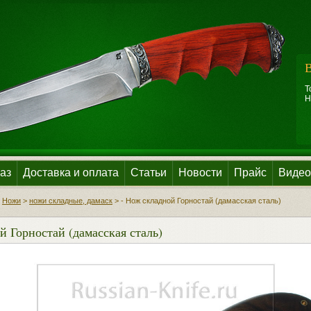
В
Т
Н
аз
Доставка и оплата
Статьи
Новости
Прайс
Видео
>
Ножи
>
ножи складные, дамаск
>
- Нож складной Горностай (дамасская сталь)
й Горностай (дамасская сталь)