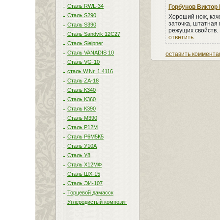
Сталь RWL-34
Горбунов Виктор
Сталь S290
Хороший нож, кач
заточка, штатная 
Сталь S390
режущих свойств.
Сталь Sandvik 12C27
ответить
Сталь Sleipner
Сталь VANADIS 10
оставить коммента
Сталь VG-10
сталь W.Nr. 1.4116
Сталь ZA-18
Сталь К340
Сталь К360
Сталь К390
Сталь М390
Сталь Р12М
Сталь Р6М5К5
Сталь У10А
Сталь У8
Сталь Х12МФ
Сталь ШХ-15
Сталь ЭИ-107
Торцевой дамасск
Углеродистый композит