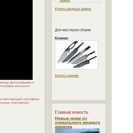
Купить водные камни
Для мастеров сборки
Клинки:
Купить клинки
я между фотографиями и
отографию реального
соответсвующий сертификат
альные спортивные».
Главная новость
Новые ножи из
уникального медного
дамаска