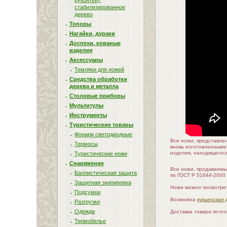
рукоятей),
стабилизированное
дерево
Топоры
Нагайки, дураки
Доспехи, кованые
изделия
Аксессуары
Темляки для ножей
Средства обработки
дерева и металла
Столовые приборы
Мультитулы
Инструменты
Туристические товары
Фонари светодиодные
Все ножи, представле
Термосы
вновь изготовленными
изделия, находящегос
Туристические ножи
Снаряжение
Все ножи, продаваемы
Баллистическая защита
по ГОСТ Р 51644-2000
Защитная экипировка
Ножи можно посмотрет
Подсумки
Возможна
курьерская 
Разгрузки
Одежда
Доставка товара почт
Термобелье