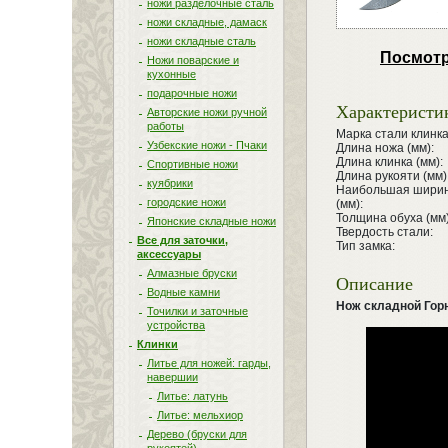
ножи разделочные сталь
ножи складные, дамаск
ножи складные сталь
Посмотр
Ножи поварские и
кухонные
подарочные ножи
Характеристи
Авторские ножи ручной
работы
Марка стали клинка
Узбекские ножи - Пчаки
Длина ножа (мм):
Длина клинка (мм):
Спортивные ножи
Длина рукояти (мм)
куябрики
Наибольшая ширин
городские ножи
(мм):
Толщина обуха (мм)
Японские складные ножи
Твердость стали:
Все для заточки,
Тип замка:
аксессуары
Алмазные бруски
Описание
Водные камни
Нож складной Горн
Точилки и заточные
устройства
Клинки
Литье для ножей: гарды,
навершии
Литье: латунь
Литье: мельхиор
Дерево (бруски для