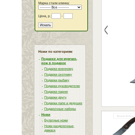
Марка стали клинка:
Цена, р.:
-
<
Ножи по категориям
Подарки для мужчин,
нож в подарок
Подарки военному
Подарки охотнику
Подарки рыбаку
Подарки руководителю
Подарки парню
Подарки другу
Подарки папе и дедушке
Подарочные наборы
Ножи
Булатные ножи
Ножи разделочные,
дамаск