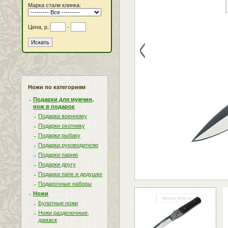
Марка стали клинка:
Цена, р.:
-
<
Ножи по категориям
Подарки для мужчин,
нож в подарок
Подарки военному
Подарки охотнику
Подарки рыбаку
Подарки руководителю
Подарки парню
Подарки другу
Подарки папе и дедушке
Подарочные наборы
Ножи
Булатные ножи
Ножи разделочные,
дамаск