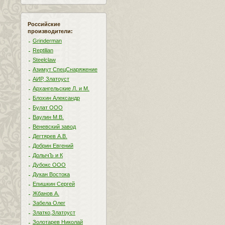
Российские
производители:
Grinderman
Reptilian
Steelclaw
Азимут СпецСнаряжение
АИР, Златоуст
Архангельские Л. и М.
Блохин Александр
Булат ООО
Ваулин М.В.
Веневский завод
Дегтярев А.В.
Добрин Евгений
ДолычЪ и К
Дубокс ООО
Дукан Востока
Епишкин Сергей
Жбанов А.
Забела Олег
Златко,Златоуст
Золотарев Николай