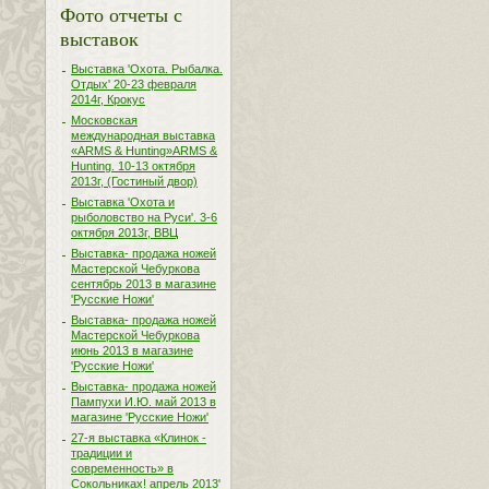
Фото отчеты с
выставок
Выставка 'Охота. Рыбалка.
Отдых' 20-23 февраля
2014г, Крокус
Московская
международная выставка
«ARMS & Hunting»ARMS &
Hunting. 10-13 октября
2013г, (Гостиный двор)
Выставка 'Охота и
рыболовство на Руси'. 3-6
октября 2013г, ВВЦ
Выставка- продажа ножей
Мастерской Чебуркова
сентябрь 2013 в магазине
'Русские Ножи'
Выставка- продажа ножей
Мастерской Чебуркова
июнь 2013 в магазине
'Русские Ножи'
Выставка- продажа ножей
Пампухи И.Ю. май 2013 в
магазине 'Русские Ножи'
27-я выставка «Клинок -
традиции и
современность» в
Сокольниках! апрель 2013'