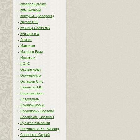
Кизляр Supreme
Ким Виталий
Корзун А. (Беларусь)
Крутов В.В.
Кузница СВАРОГА
Кустари и Ф
Лемакс
Марычев
Матвеев Влад
Мелита-К
НОКС
Окские ножи
ОружейникЪ
Осташов О.Н.
Пампуха И.Ю.
Пашолок Влад
Петроградъ
Приказчиков А.
Прокопович Василий
Росоружие, Златоуст
Русская Компания
Рябушкин А.Ю. (Кизляр)
Савченков Сергей