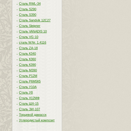
Сталь RWL-34
Сталь S290
Сталь S390
Сталь Sandvik 12C27
Сталь Sleipner
Сталь VANADIS 10
Сталь VG-10
сталь W.Nr. 1.4116
Сталь ZA-18
Сталь К340
Сталь К360
Сталь К390
Сталь М390
Сталь Р12М
Сталь Р6М5К5
Сталь У10А
Сталь У8
Сталь Х12МФ
Сталь ШХ-15
Сталь ЭИ-107
Торцевой дамасск
Углеродистый композит