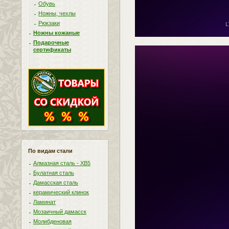
Обувь
Ножны, чехлы
Рюкзаки
Ножны кожаные
Подарочные
сертификаты
По видам стали
Алмазная сталь - ХВ5
Булатная сталь
Дамасская сталь
керамический клинок
Ламинат
Мозаичный дамасск
Молибденовая