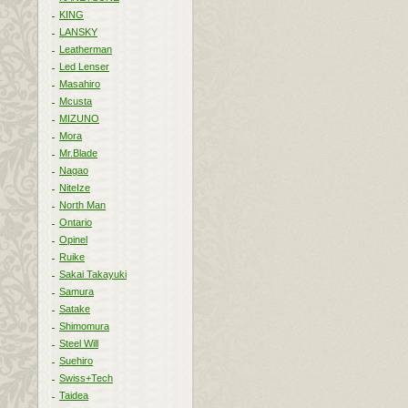
KING
LANSKY
Leatherman
Led Lenser
Masahiro
Mcusta
MIZUNO
Mora
Mr.Blade
Nagao
NiteIze
North Man
Ontario
Opinel
Ruike
Sakai Takayuki
Samura
Satake
Shimomura
Steel Will
Suehiro
Swiss+Tech
Taidea