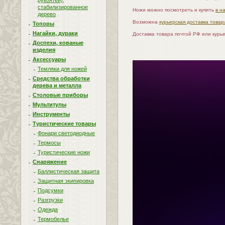
рукоятей),
стабилизированное
Ножи можно посмотреть и купить
в н
дерево
Возможна
курьерская доставка товар
Топоры
Нагайки, дураки
Доставка товара почтой РФ или курь
Доспехи, кованые
изделия
Аксессуары
Темляки для ножей
Средства обработки
дерева и металла
Столовые приборы
Мультитулы
Инструменты
Туристические товары
Фонари светодиодные
Термосы
Туристические ножи
Снаряжение
Баллистическая защита
Защитная экипировка
Подсумки
Разгрузки
Одежда
Термобелье