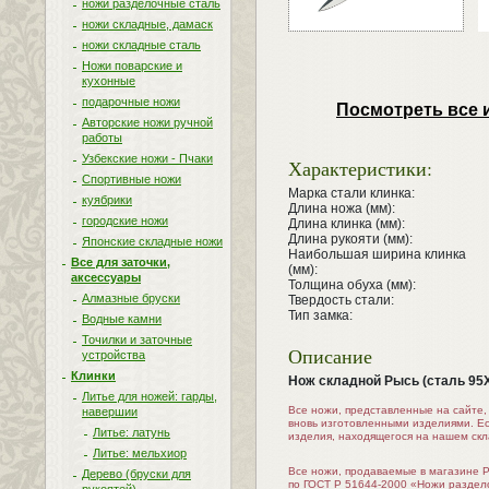
ножи разделочные сталь
ножи складные, дамаск
ножи складные сталь
Ножи поварские и
кухонные
подарочные ножи
Посмотреть все 
Авторские ножи ручной
работы
Узбекские ножи - Пчаки
Характеристики:
Спортивные ножи
Марка стали клинка:
куябрики
Длина ножа (мм):
городские ножи
Длина клинка (мм):
Длина рукояти (мм):
Японские складные ножи
Наибольшая ширина клинка
Все для заточки,
(мм):
аксессуары
Толщина обуха (мм):
Алмазные бруски
Твердость стали:
Тип замка:
Водные камни
Точилки и заточные
Описание
устройства
Клинки
Нож складной Рысь (сталь 95
Литье для ножей: гарды,
Все ножи, представленные на сайте
навершии
вновь изготовленными изделиями. Е
Литье: латунь
изделия, находящегося на нашем скл
Литье: мельхиор
Все ножи, продаваемые в магазине 
Дерево (бруски для
по ГОСТ Р 51644-2000 «Ножи раздел