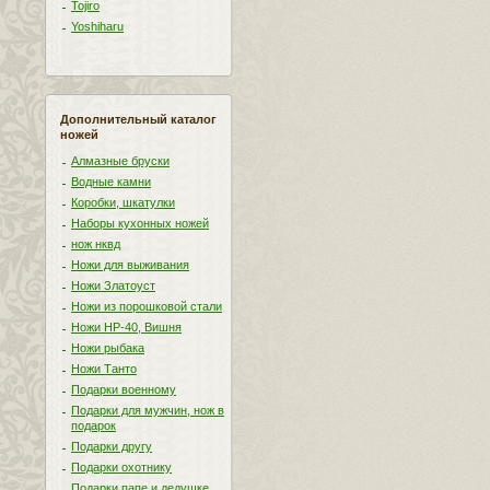
Tojiro
Yoshiharu
Дополнительный каталог
ножей
Алмазные бруски
Водные камни
Коробки, шкатулки
Наборы кухонных ножей
нож нквд
Ножи для выживания
Ножи Златоуст
Ножи из порошковой стали
Ножи НР-40, Вишня
Ножи рыбака
Ножи Танто
Подарки военному
Подарки для мужчин, нож в
подарок
Подарки другу
Подарки охотнику
Подарки папе и дедушке