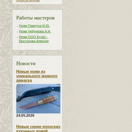
Купить бруски
Работы мастеров
Ножи Пампухи И.Ю.
Ножи Чебуркова А.И.
Ножи ООО Булат -
Бессонова Алексея
Новости
Новые ножи из
уникального медного
дамаска
24.05.2026
Новые серии японских
кухонных ножей