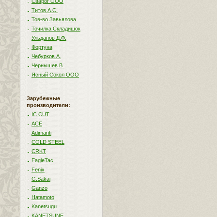
Сварог ООО
Титов А.С.
Тов-во Завьялова
Точилка Складишок
Ульданов Д.Ф.
Фортуна
Чебурков А.
Чернышев В.
Ясный Сокол ООО
Зарубежные
производители:
IC CUT
ACE
Adimanti
COLD STEEL
CRKT
EagleTac
Fenix
G.Sakai
Ganzo
Hatamoto
Kanetsugu
KANETSUNE