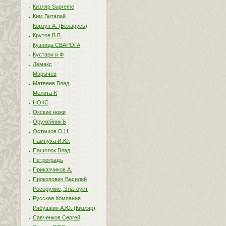
Кизляр Supreme
Ким Виталий
Корзун А. (Беларусь)
Крутов В.В.
Кузница СВАРОГА
Кустари и Ф
Лемакс
Марычев
Матвеев Влад
Мелита-К
НОКС
Окские ножи
ОружейникЪ
Осташов О.Н.
Пампуха И.Ю.
Пашолок Влад
Петроградъ
Приказчиков А.
Прокопович Василий
Росоружие, Златоуст
Русская Компания
Рябушкин А.Ю. (Кизляр)
Савченков Сергей