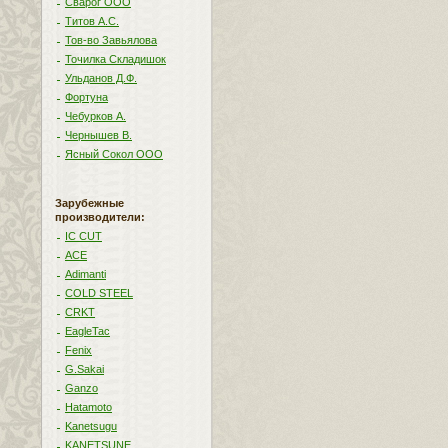
Сварог ООО
Титов А.С.
Тов-во Завьялова
Точилка Складишок
Ульданов Д.Ф.
Фортуна
Чебурков А.
Чернышев В.
Ясный Сокол ООО
Зарубежные
производители:
IC CUT
ACE
Adimanti
COLD STEEL
CRKT
EagleTac
Fenix
G.Sakai
Ganzo
Hatamoto
Kanetsugu
KANETSUNE