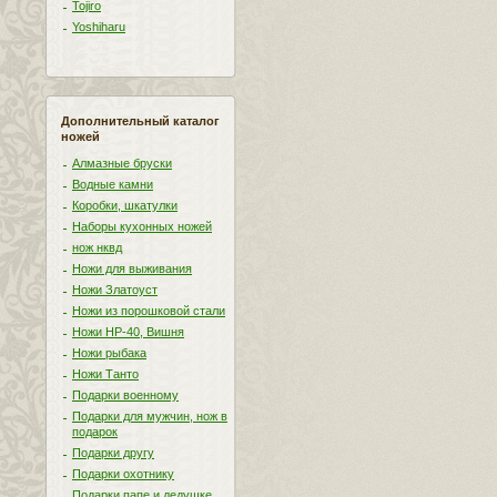
Tojiro
Yoshiharu
Дополнительный каталог
ножей
Алмазные бруски
Водные камни
Коробки, шкатулки
Наборы кухонных ножей
нож нквд
Ножи для выживания
Ножи Златоуст
Ножи из порошковой стали
Ножи НР-40, Вишня
Ножи рыбака
Ножи Танто
Подарки военному
Подарки для мужчин, нож в
подарок
Подарки другу
Подарки охотнику
Подарки папе и дедушке