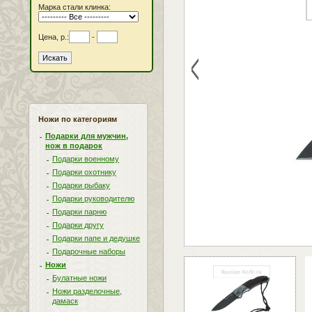
Марка стали клинка:
Цена, р.:
-
<
Ножи по категориям
Подарки для мужчин,
нож в подарок
Подарки военному
Подарки охотнику
Подарки рыбаку
Подарки руководителю
Подарки парню
Подарки другу
Подарки папе и дедушке
Подарочные наборы
Ножи
Булатные ножи
Ножи разделочные,
дамаск