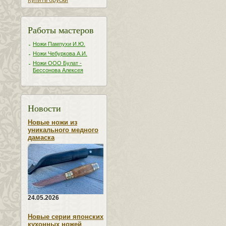
Купить бруски
Работы мастеров
Ножи Пампухи И.Ю.
Ножи Чебуркова А.И.
Ножи ООО Булат -
Бессонова Алексея
Новости
Новые ножи из
уникального медного
дамаска
24.05.2026
Новые серии японских
кухонных ножей