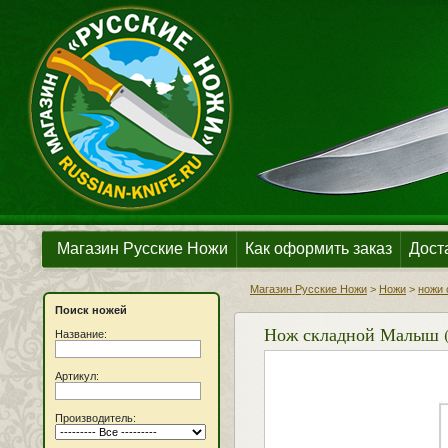
Магазин Русские Ножи
Как оформить заказ
Дост
Магазин Русские Ножи
>
Ножи
>
ножи 
Поиск ножей
Нож складной Малыш (б
Название:
Артикул:
Производитель: