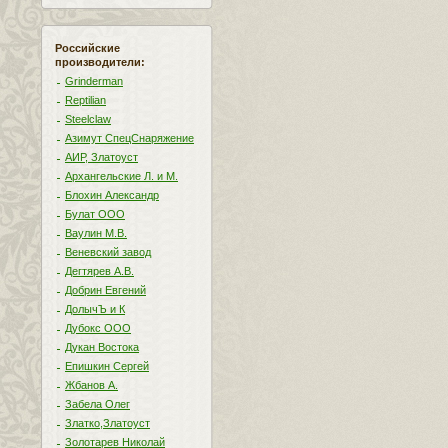
Российские
производители:
Grinderman
Reptilian
Steelclaw
Азимут СпецСнаряжение
АИР, Златоуст
Архангельские Л. и М.
Блохин Александр
Булат ООО
Ваулин М.В.
Веневский завод
Дегтярев А.В.
Добрин Евгений
ДолычЪ и К
Дубокс ООО
Дукан Востока
Епишкин Сергей
Жбанов А.
Забела Олег
Златко,Златоуст
Золотарев Николай