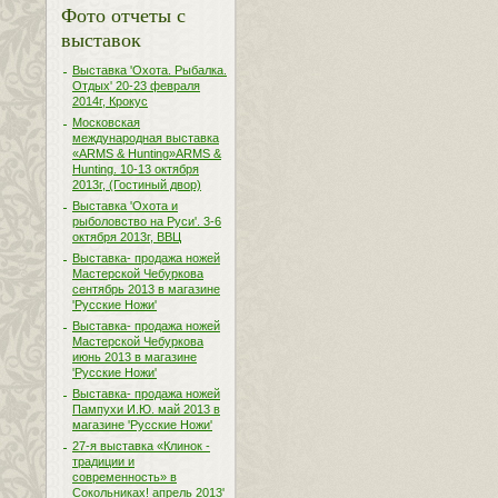
Фото отчеты с
выставок
Выставка 'Охота. Рыбалка.
Отдых' 20-23 февраля
2014г, Крокус
Московская
международная выставка
«ARMS & Hunting»ARMS &
Hunting. 10-13 октября
2013г, (Гостиный двор)
Выставка 'Охота и
рыболовство на Руси'. 3-6
октября 2013г, ВВЦ
Выставка- продажа ножей
Мастерской Чебуркова
сентябрь 2013 в магазине
'Русские Ножи'
Выставка- продажа ножей
Мастерской Чебуркова
июнь 2013 в магазине
'Русские Ножи'
Выставка- продажа ножей
Пампухи И.Ю. май 2013 в
магазине 'Русские Ножи'
27-я выставка «Клинок -
традиции и
современность» в
Сокольниках! апрель 2013'