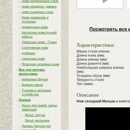
ножи разделочные сталь
ножи складные, дамаск
ножи складные сталь
Ножи поварские и
кухонные
подарочные ножи
Посмотреть все 
Авторские ножи ручной
работы
Узбекские ножи - Пчаки
Характеристики:
Спортивные ножи
Марка стали клинка:
куябрики
Длина ножа (мм):
городские ножи
Длина клинка (мм):
Длина рукояти (мм):
Японские складные ножи
Наибольшая ширина клинка
Все для заточки,
(мм):
аксессуары
Толщина обуха (мм):
Алмазные бруски
Твердость стали:
Тип замка:
Водные камни
Точилки и заточные
Описание
устройства
Клинки
Нож складной Малыш
в компле
Литье для ножей: гарды,
навершии
Литье: латунь
Литье: мельхиор
Дерево (бруски для