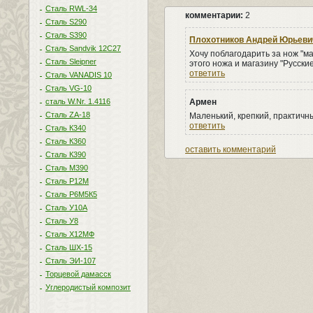
Сталь RWL-34
комментарии:
2
Сталь S290
Сталь S390
Плохотников Андрей Юрьеви
Сталь Sandvik 12C27
Хочу поблагодарить за нож "м
Сталь Sleipner
этого ножа и магазину "Русские
ответить
Сталь VANADIS 10
Сталь VG-10
сталь W.Nr. 1.4116
Армен
Сталь ZA-18
Маленький, крепкий, практичн
ответить
Сталь К340
Сталь К360
оставить комментарий
Сталь К390
Сталь М390
Сталь Р12М
Сталь Р6М5К5
Сталь У10А
Сталь У8
Сталь Х12МФ
Сталь ШХ-15
Сталь ЭИ-107
Торцевой дамасск
Углеродистый композит