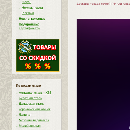
Обувь
Доставка товара почтой РФ или курь
Ножны, чехлы
Рюкзаки
Ножны кожаные
Подарочные
сертификаты
По видам стали
Алмазная сталь - ХВ5
Булатная сталь
Дамасская сталь
керамический клинок
Ламинат
Мозаичный дамасск
Молибденовая