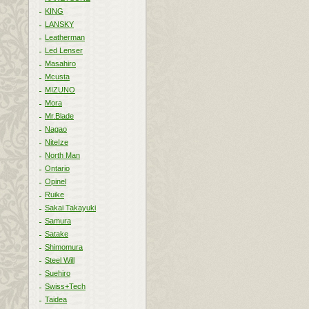
KING
LANSKY
Leatherman
Led Lenser
Masahiro
Mcusta
MIZUNO
Mora
Mr.Blade
Nagao
NiteIze
North Man
Ontario
Opinel
Ruike
Sakai Takayuki
Samura
Satake
Shimomura
Steel Will
Suehiro
Swiss+Tech
Taidea