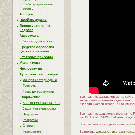
рукоятей),
стабилизированное
дерево
Топоры
Нагайки, дураки
Доспехи, кованые
изделия
Аксессуары
Темляки для ножей
Средства обработки
дерева и металла
Столовые приборы
Мультитулы
Инструменты
Туристические товары
Фонари светодиодные
Термосы
Туристические ножи
Все ножи, представленные на сайте
Снаряжение
вновь изготовленными изделиями. Е
Баллистическая защита
изделия, находящегося на нашем скл
Защитная экипировка
Все ножи, продаваемые в магазине 
Подсумки
по ГОСТ Р 51644-2000 «Ножи раздел
Разгрузки
Ножи можно посмотреть и купить
в н
Одежда
Термобелье
Возможна
курьерская доставка товар