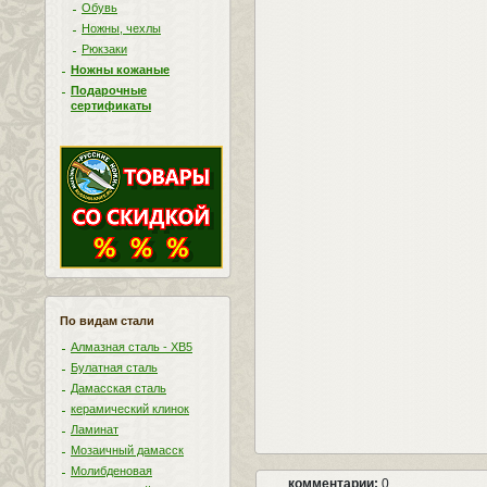
Обувь
Ножны, чехлы
Рюкзаки
Ножны кожаные
Подарочные
сертификаты
По видам стали
Алмазная сталь - ХВ5
Булатная сталь
Дамасская сталь
керамический клинок
Ламинат
Мозаичный дамасск
Молибденовая
комментарии:
0