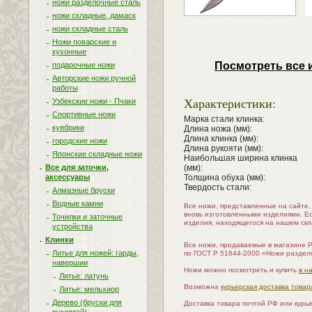
ножи разделочные сталь
ножи складные, дамаск
ножи складные сталь
Ножи поварские и
кухонные
Посмотреть все 
подарочные ножи
Авторские ножи ручной
работы
Характеристики:
Узбекские ножи - Пчаки
Спортивные ножи
Марка стали клинка:
куябрики
Длина ножа (мм):
Длина клинка (мм):
городские ножи
Длина рукояти (мм):
Японские складные ножи
Наибольшая ширина клинка
Все для заточки,
(мм):
аксессуары
Толщина обуха (мм):
Твердость стали:
Алмазные бруски
Водные камни
Все ножи, представленные на сайте
вновь изготовленными изделиями. Е
Точилки и заточные
изделия, находящегося на нашем скл
устройства
Клинки
Все ножи, продаваемые в магазине 
Литье для ножей: гарды,
по ГОСТ Р 51644-2000 «Ножи раздел
навершии
Ножи можно посмотреть и купить
в н
Литье: латунь
Возможна
курьерская доставка товар
Литье: мельхиор
Дерево (бруски для
Доставка товара почтой РФ или курь