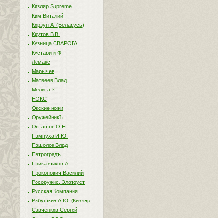
Кизляр Supreme
Ким Виталий
Корзун А. (Беларусь)
Крутов В.В.
Кузница СВАРОГА
Кустари и Ф
Лемакс
Марычев
Матвеев Влад
Мелита-К
НОКС
Окские ножи
ОружейникЪ
Осташов О.Н.
Пампуха И.Ю.
Пашолок Влад
Петроградъ
Приказчиков А.
Прокопович Василий
Росоружие, Златоуст
Русская Компания
Рябушкин А.Ю. (Кизляр)
Савченков Сергей