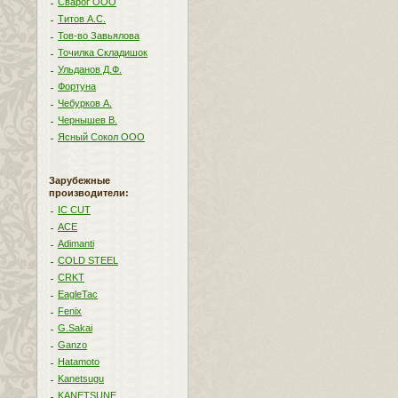
Сварог ООО
Титов А.С.
Тов-во Завьялова
Точилка Складишок
Ульданов Д.Ф.
Фортуна
Чебурков А.
Чернышев В.
Ясный Сокол ООО
Зарубежные
производители:
IC CUT
ACE
Adimanti
COLD STEEL
CRKT
EagleTac
Fenix
G.Sakai
Ganzo
Hatamoto
Kanetsugu
KANETSUNE