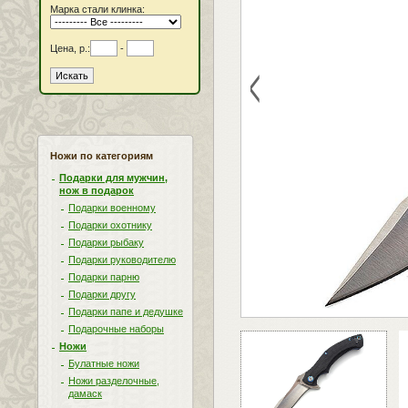
Марка стали клинка:
Цена, р.:
-
<
Ножи по категориям
Подарки для мужчин,
нож в подарок
Подарки военному
Подарки охотнику
Подарки рыбаку
Подарки руководителю
Подарки парню
Подарки другу
Подарки папе и дедушке
Подарочные наборы
Ножи
Булатные ножи
Ножи разделочные,
дамаск