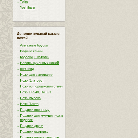
Tojiro
Yoshiharu
Дополнительный каталог
ножей
Алмазные бруски
Водные камни
Коробки, шкатулки
Наборы кухонных ножей
нож нквд
Ножи для выживания
Ножи Златоуст
Ножи из порошковой стали
Ножи НР-40, Вишня
Ножи рыбака
Ножи Танто
Подарки военному
Подарки для мужчин, нож в
подарок
Подарки другу
Подарки охотнику
Подарки папе и дедушке