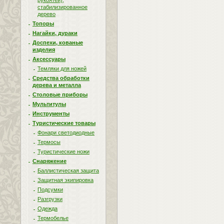
рукоятей),
стабилизированное
дерево
Топоры
Нагайки, дураки
Доспехи, кованые
изделия
Аксессуары
Темляки для ножей
Средства обработки
дерева и металла
Столовые приборы
Мультитулы
Инструменты
Туристические товары
Фонари светодиодные
Термосы
Туристические ножи
Снаряжение
Баллистическая защита
Защитная экипировка
Подсумки
Разгрузки
Одежда
Термобелье