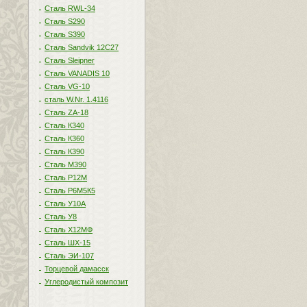
Сталь RWL-34
Сталь S290
Сталь S390
Сталь Sandvik 12C27
Сталь Sleipner
Сталь VANADIS 10
Сталь VG-10
сталь W.Nr. 1.4116
Сталь ZA-18
Сталь К340
Сталь К360
Сталь К390
Сталь М390
Сталь Р12М
Сталь Р6М5К5
Сталь У10А
Сталь У8
Сталь Х12МФ
Сталь ШХ-15
Сталь ЭИ-107
Торцевой дамасск
Углеродистый композит