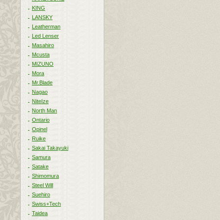
KING
LANSKY
Leatherman
Led Lenser
Masahiro
Mcusta
MIZUNO
Mora
Mr.Blade
Nagao
NiteIze
North Man
Ontario
Opinel
Ruike
Sakai Takayuki
Samura
Satake
Shimomura
Steel Will
Suehiro
Swiss+Tech
Taidea