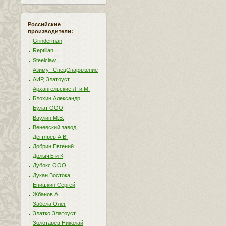
Российские
производители:
Grinderman
Reptilian
Steelclaw
Азимут СпецСнаряжение
АИР, Златоуст
Архангельские Л. и М.
Блохин Александр
Булат ООО
Ваулин М.В.
Веневский завод
Дегтярев А.В.
Добрин Евгений
ДолычЪ и К
Дубокс ООО
Дукан Востока
Епишкин Сергей
Жбанов А.
Забела Олег
Златко,Златоуст
Золотарев Николай