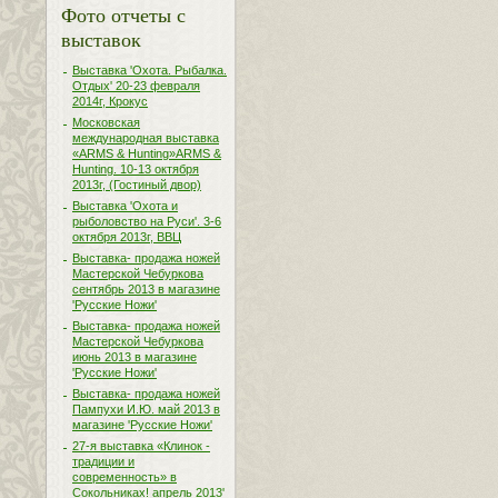
Фото отчеты с
выставок
Выставка 'Охота. Рыбалка.
Отдых' 20-23 февраля
2014г, Крокус
Московская
международная выставка
«ARMS & Hunting»ARMS &
Hunting. 10-13 октября
2013г, (Гостиный двор)
Выставка 'Охота и
рыболовство на Руси'. 3-6
октября 2013г, ВВЦ
Выставка- продажа ножей
Мастерской Чебуркова
сентябрь 2013 в магазине
'Русские Ножи'
Выставка- продажа ножей
Мастерской Чебуркова
июнь 2013 в магазине
'Русские Ножи'
Выставка- продажа ножей
Пампухи И.Ю. май 2013 в
магазине 'Русские Ножи'
27-я выставка «Клинок -
традиции и
современность» в
Сокольниках! апрель 2013'