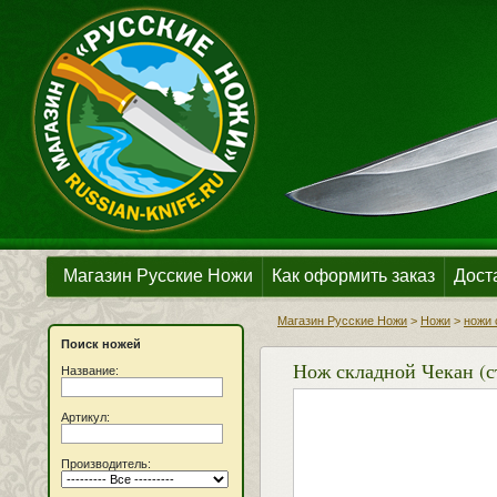
Магазин Русские Ножи
Как оформить заказ
Дост
Магазин Русские Ножи
>
Ножи
>
ножи 
Поиск ножей
Нож складной Чекан (с
Название:
Артикул:
Производитель: