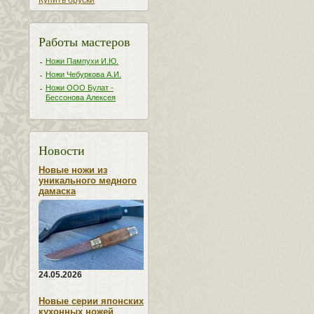
Купить бруски
Работы мастеров
Ножи Пампухи И.Ю.
Ножи Чебуркова А.И.
Ножи ООО Булат -
Бессонова Алексея
Новости
Новые ножи из
уникального медного
дамаска
24.05.2026
Новые серии японских
кухонных ножей