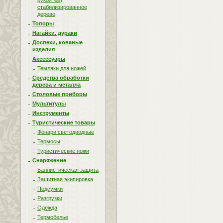
рукоятей),
стабилизированное
дерево
Топоры
Нагайки, дураки
Доспехи, кованые
изделия
Аксессуары
Темляки для ножей
Средства обработки
дерева и металла
Столовые приборы
Мультитулы
Инструменты
Туристические товары
Фонари светодиодные
Термосы
Туристические ножи
Снаряжение
Баллистическая защита
Защитная экипировка
Подсумки
Разгрузки
Одежда
Термобелье