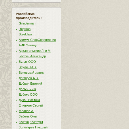
Российские
производители:
Grinderman
Reptilian
Steelclaw
Азимут СпецСнаряжение
АИР, Златоуст
Архангельские Л. и М.
Блохин Александр
Булат ООО
Ваулин М.В.
Веневский завод
Дегтярев А.В.
Добрин Евгений
ДолычЪ и К
Дубокс ООО
Дукан Востока
Епишкин Сергей
Жбанов А.
Забела Олег
Златко,Златоуст
Золотарев Николай