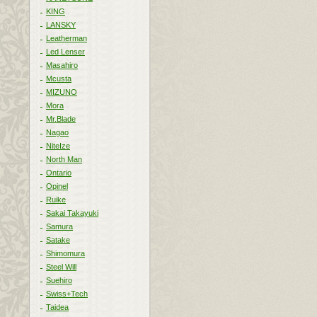
KING
LANSKY
Leatherman
Led Lenser
Masahiro
Mcusta
MIZUNO
Mora
Mr.Blade
Nagao
NiteIze
North Man
Ontario
Opinel
Ruike
Sakai Takayuki
Samura
Satake
Shimomura
Steel Will
Suehiro
Swiss+Tech
Taidea