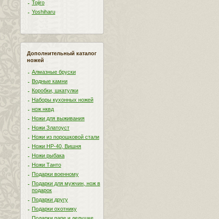
Tojiro
Yoshiharu
Дополнительный каталог
ножей
Алмазные бруски
Водные камни
Коробки, шкатулки
Наборы кухонных ножей
нож нквд
Ножи для выживания
Ножи Златоуст
Ножи из порошковой стали
Ножи НР-40, Вишня
Ножи рыбака
Ножи Танто
Подарки военному
Подарки для мужчин, нож в
подарок
Подарки другу
Подарки охотнику
Подарки папе и дедушке