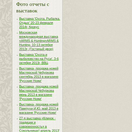
Фото отчеты с
выставок
Выставка 'Охота. Рыбалка.
Отдых' 20-23 февраля
2014г, Крокус
Московская
международная выставка
«ARMS & Hunting»ARMS &
Hunting. 10-13 октября
2013г, (Гостиный двор)
Выставка 'Охота и
рыболовство на Руси'. 3-6
октября 2013г, ВВЦ
Выставка- продажа ножей
Мастерской Чебуркова
сентябрь 2013 в магазине
'Русские Ножи'
Выставка- продажа ножей
Мастерской Чебуркова
июнь 2013 в магазине
'Русские Ножи'
Выставка- продажа ножей
Пампухи И.Ю. май 2013 в
магазине 'Русские Ножи'
27-я выставка «Клинок -
традиции и
современность» в
Сокольниках! апрель 2013'