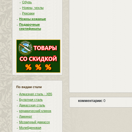
Обувь
Ножны, чехлы
Рюкзаки
Ножны кожаные
Подарочные
сертификаты
По видам стали
Алмазная сталь - ХВ5
Булатная сталь
комментарии:
0
Дамасская сталь
керамический клинок
Ламинат
Мозаичный дамасск
Молибденовая