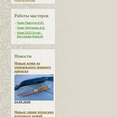
Купить бруски
Работы мастеров
Ножи Пампухи И.Ю.
Ножи Чебуркова А.И.
Ножи ООО Булат -
Бессонова Алексея
Новости
Новые ножи из
уникального медного
дамаска
24.05.2026
Новые серии японских
кухонных ножей