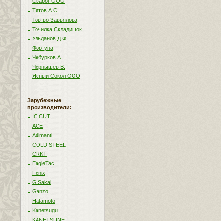
Сварог ООО
Титов А.С.
Тов-во Завьялова
Точилка Складишок
Ульданов Д.Ф.
Фортуна
Чебурков А.
Чернышев В.
Ясный Сокол ООО
Зарубежные
производители:
IC CUT
ACE
Adimanti
COLD STEEL
CRKT
EagleTac
Fenix
G.Sakai
Ganzo
Hatamoto
Kanetsugu
KANETSUNE