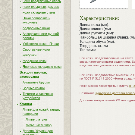
ножи разделочные сталь
ножи складные, дамаск
ножи складные сталь
Характеристики:
Ножи поварские и
кухонные
Длина ножа (мм):
подарочные ножи
Длина клинка (мм):
Длина рукояти (мм):
Авторские ножи ручной
Наибольшая ширина клинка (мм
работы
Толщина обуха (мм):
Узбекские ножи - Пчаки
Твердость стали:
Спортивные ножи
Тип замка:
куябрики
Все ножи, представленные на сайте
городские ножи
вновь изготовленными изделиями. Е
изделия, находящегося на нашем скл
Японские складные ножи
Все для заточки,
Все ножи, продаваемые в магазине 
аксессуары
по ГОСТ Р 51644-2000 «Ножи раздел
Алмазные бруски
Ножи можно посмотреть и купить
в н
Водные камни
Возможна
курьерская доставка товар
Точилки и заточные
устройства
Доставка товара почтой РФ или курь
Клинки
Литье для ножей: гарды,
навершии
Литье: латунь
Литье: мельхиор
Дерево (бруски для