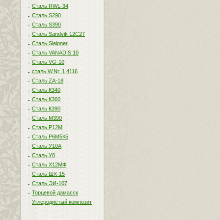
Сталь RWL-34
Сталь S290
Сталь S390
Сталь Sandvik 12C27
Сталь Sleipner
Сталь VANADIS 10
Сталь VG-10
сталь W.Nr. 1.4116
Сталь ZA-18
Сталь К340
Сталь К360
Сталь К390
Сталь М390
Сталь Р12М
Сталь Р6М5К5
Сталь У10А
Сталь У8
Сталь Х12МФ
Сталь ШХ-15
Сталь ЭИ-107
Торцевой дамасск
Углеродистый композит