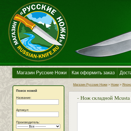
Магазин Русские Ножи
Как оформить заказ
Дост
Магазин Русские Ножи
>
Ножи
>
Японс
Поиск ножей
- Нож складной Mcust
Название:
Артикул:
Производитель: