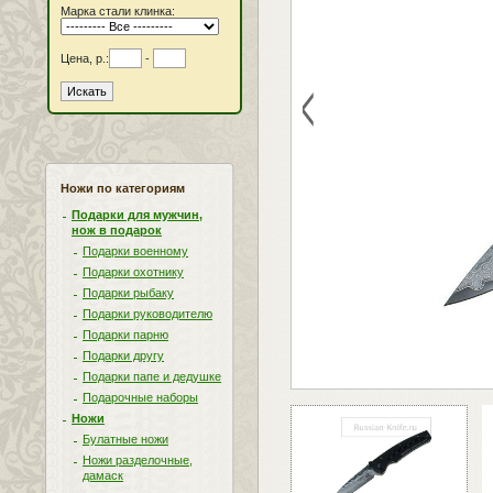
Марка стали клинка:
Цена, р.:
-
<
Ножи по категориям
Подарки для мужчин,
нож в подарок
Подарки военному
Подарки охотнику
Подарки рыбаку
Подарки руководителю
Подарки парню
Подарки другу
Подарки папе и дедушке
Подарочные наборы
Ножи
Булатные ножи
Ножи разделочные,
дамаск