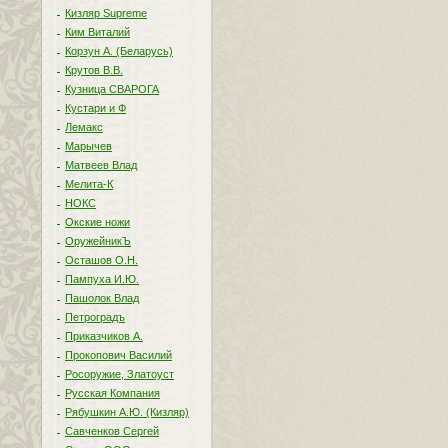
Кизляр Supreme
Ким Виталий
Корзун А. (Беларусь)
Крутов В.В.
Кузница СВАРОГА
Кустари и Ф
Лемакс
Марычев
Матвеев Влад
Мелита-К
НОКС
Окские ножи
ОружейникЪ
Осташов О.Н.
Пампуха И.Ю.
Пашолок Влад
Петроградъ
Приказчиков А.
Прокопович Василий
Росоружие, Златоуст
Русская Компания
Рябушкин А.Ю. (Кизляр)
Савченков Сергей