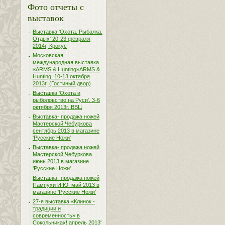
Фото отчеты с
выставок
Выставка 'Охота. Рыбалка.
Отдых' 20-23 февраля
2014г, Крокус
Московская
международная выставка
«ARMS & Hunting»ARMS &
Hunting. 10-13 октября
2013г, (Гостиный двор)
Выставка 'Охота и
рыболовство на Руси'. 3-6
октября 2013г, ВВЦ
Выставка- продажа ножей
Мастерской Чебуркова
сентябрь 2013 в магазине
'Русские Ножи'
Выставка- продажа ножей
Мастерской Чебуркова
июнь 2013 в магазине
'Русские Ножи'
Выставка- продажа ножей
Пампухи И.Ю. май 2013 в
магазине 'Русские Ножи'
27-я выставка «Клинок -
традиции и
современность» в
Сокольниках! апрель 2013'