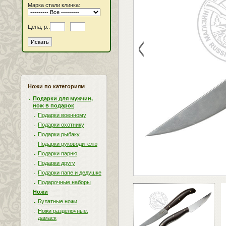
Марка стали клинка:
Цена, р.:
-
<
Ножи по категориям
Подарки для мужчин,
нож в подарок
Подарки военному
Подарки охотнику
Подарки рыбаку
Подарки руководителю
Подарки парню
Подарки другу
Подарки папе и дедушке
Подарочные наборы
Ножи
Булатные ножи
Ножи разделочные,
дамаск