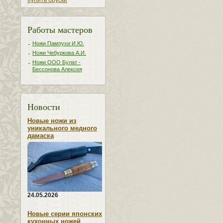
Купить бруски
Работы мастеров
Ножи Пампухи И.Ю.
Ножи Чебуркова А.И.
Ножи ООО Булат -
Бессонова Алексея
Новости
Новые ножи из
уникального медного
дамаска
24.05.2026
Новые серии японских
кухонных ножей