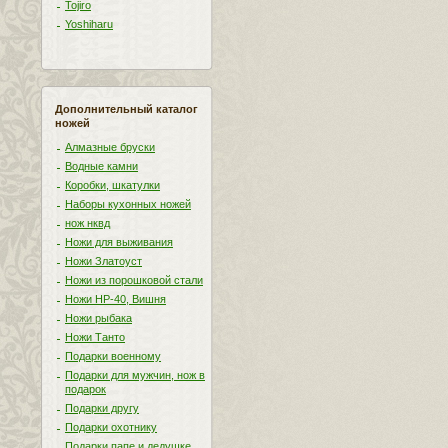
Tojiro
Yoshiharu
Дополнительный каталог
ножей
Алмазные бруски
Водные камни
Коробки, шкатулки
Наборы кухонных ножей
нож нквд
Ножи для выживания
Ножи Златоуст
Ножи из порошковой стали
Ножи НР-40, Вишня
Ножи рыбака
Ножи Танто
Подарки военному
Подарки для мужчин, нож в
подарок
Подарки другу
Подарки охотнику
Подарки папе и дедушке