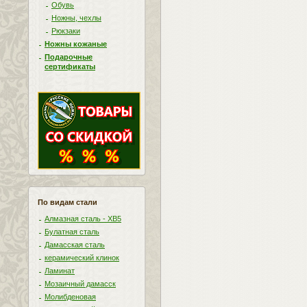
Обувь
Ножны, чехлы
Рюкзаки
Ножны кожаные
Подарочные
сертификаты
По видам стали
Алмазная сталь - ХВ5
Булатная сталь
Дамасская сталь
керамический клинок
Ламинат
Мозаичный дамасск
Молибденовая