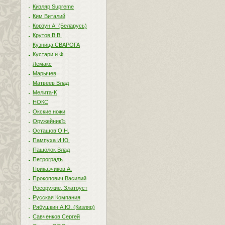
Кизляр Supreme
Ким Виталий
Корзун А. (Беларусь)
Крутов В.В.
Кузница СВАРОГА
Кустари и Ф
Лемакс
Марычев
Матвеев Влад
Мелита-К
НОКС
Окские ножи
ОружейникЪ
Осташов О.Н.
Пампуха И.Ю.
Пашолок Влад
Петроградъ
Приказчиков А.
Прокопович Василий
Росоружие, Златоуст
Русская Компания
Рябушкин А.Ю. (Кизляр)
Савченков Сергей