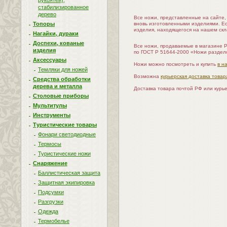
рукоятей),
стабилизированное
дерево
Все ножи, представленные на сайте
Топоры
вновь изготовленными изделиями. Е
изделия, находящегося на нашем скл
Нагайки, дураки
Доспехи, кованые
Все ножи, продаваемые в магазине 
изделия
по ГОСТ Р 51644-2000 «Ножи раздел
Аксессуары
Ножи можно посмотреть и купить
в н
Темляки для ножей
Возможна
курьерская доставка товар
Средства обработки
дерева и металла
Доставка товара почтой РФ или курь
Столовые приборы
Мультитулы
Инструменты
Туристические товары
Фонари светодиодные
Термосы
Туристические ножи
Снаряжение
Баллистическая защита
Защитная экипировка
Подсумки
Разгрузки
Одежда
Термобелье