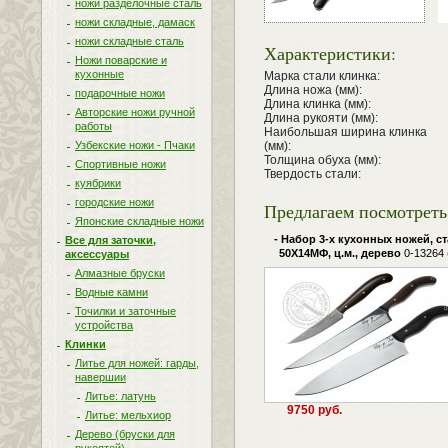
ножи разделочные сталь
ножи складные, дамаск
ножи складные сталь
Характеристики:
Ножи поварские и
кухонные
Марка стали клинка:
Длина ножа (мм):
подарочные ножи
Длина клинка (мм):
Авторские ножи ручной
Длина рукояти (мм):
работы
Наибольшая ширина клинка
Узбекские ножи - Пчаки
(мм):
Толщина обуха (мм):
Спортивные ножи
Твердость стали:
куябрики
городские ножи
Предлагаем посмотреть 
Японские складные ножи
- Набор 3-х кухонных ножей, с
Все для заточки,
50Х14МФ, ц.м., дерево
0-13264 
аксессуары
Алмазные бруски
Водные камни
Точилки и заточные
устройства
Клинки
Литье для ножей: гарды,
навершии
Литье: латунь
9750 руб.
Литье: мельхиор
Дерево (бруски для