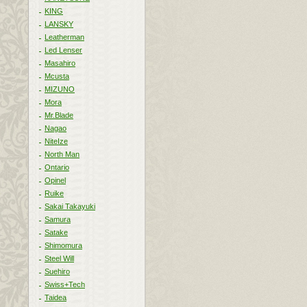
KING
LANSKY
Leatherman
Led Lenser
Masahiro
Mcusta
MIZUNO
Mora
Mr.Blade
Nagao
NiteIze
North Man
Ontario
Opinel
Ruike
Sakai Takayuki
Samura
Satake
Shimomura
Steel Will
Suehiro
Swiss+Tech
Taidea