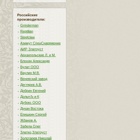
Российские
производители:
Grinderman
Reptilian
Steelclaw
Азимут СпецСнаряжение
АИР, Златоуст
Архангельские Л. и М.
Блохин Александр
Булат ООО
Ваулин М.В.
Веневский завод
Дегтярев А.В.
Добрин Евгений
ДолычЪ и К
Дубокс ООО
Дукан Востока
Епишкин Сергей
Жбанов А.
Забела Олег
Златко,Златоуст
Золотарев Николай