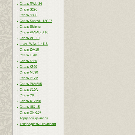
Сталь RWL-34
Сталь S290
Сталь S390
Сталь Sandvik 12C27
Сталь Sleipner
Сталь VANADIS 10
Сталь VG-10
сталь W.Nr. 1.4116
Сталь ZA-18
Сталь К340
Сталь К360
Сталь К390
Сталь М390
Сталь Р12М
Сталь Р6М5К5
Сталь У10А
Сталь У8
Сталь Х12МФ
Сталь ШХ-15
Сталь ЭИ-107
Торцевой дамасск
Углеродистый композит