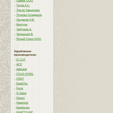
Сварог ООО
Титов А.С.
Тов-во Завьялова
Точилка Складишок
Ульданов Д.Ф.
Фортуна
Чебурков А.
Чернышев В.
Ясный Сокол ООО
Зарубежные
производители:
IC CUT
ACE
Adimanti
COLD STEEL
CRKT
EagleTac
Fenix
G.Sakai
Ganzo
Hatamoto
Kanetsugu
KANETSUNE