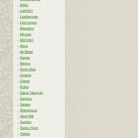
KING
LANSKY
Leatherman
Led Lenser
Masahiro
Mcusta
MIZUNO
Mora
Mr.Blade
Nagao
NiteIze
North Man
Ontario
Opinel
Ruike
Sakai Takayuki
Samura
Satake
Shimomura
Steel Will
Suehiro
Swiss+Tech
Taidea