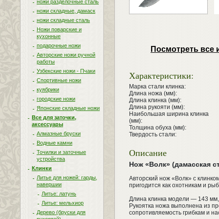
ножи разделочные сталь
ножи складные, дамаск
ножи складные сталь
Ножи поварские и
кухонные
подарочные ножи
Посмотреть все 
Авторские ножи ручной
работы
Узбекские ножи - Пчаки
Характеристики:
Спортивные ножи
Марка стали клинка:
куябрики
Длина ножа (мм):
городские ножи
Длина клинка (мм):
Длина рукояти (мм):
Японские складные ножи
Наибольшая ширина клинка
Все для заточки,
(мм):
аксессуары
Толщина обуха (мм):
Алмазные бруски
Твердость стали:
Водные камни
Описание
Точилки и заточные
устройства
Нож «Волк» (дамасская с
Клинки
Литье для ножей: гарды,
Авторский нож «Волк» с клинко
навершии
пригодится как охотникам и ры
Литье: латунь
Длина клинка модели — 143 мм,
Литье: мельхиор
Рукоятка ножа выполнена из пр
сопротивляемость грибкам и н
Дерево (бруски для