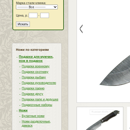
Марка стали клинка:
Цена, р.:
-
<
Ножи по категориям
Подарки для мужчин,
нож в подарок
Подарки военному
Подарки охотнику
Подарки рыбаку
Подарки руководителю
Подарки парню
Подарки другу
Подарки папе и дедушке
Подарочные наборы
Ножи
Булатные ножи
Ножи разделочные,
дамаск