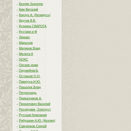
Кизляр Supreme
Ким Виталий
Корзун А. (Беларусь)
Крутов В.В.
Кузница СВАРОГА
Кустари и Ф
Лемакс
Марычев
Матвеев Влад
Мелита-К
НОКС
Окские ножи
ОружейникЪ
Осташов О.Н.
Пампуха И.Ю.
Пашолок Влад
Петроградъ
Приказчиков А.
Прокопович Василий
Росоружие, Златоуст
Русская Компания
Рябушкин А.Ю. (Кизляр)
Савченков Сергей