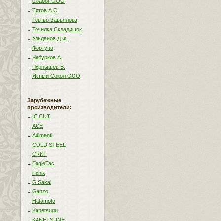
Сварог ООО
Титов А.С.
Тов-во Завьялова
Точилка Складишок
Ульданов Д.Ф.
Фортуна
Чебурков А.
Чернышев В.
Ясный Сокол ООО
Зарубежные
производители:
IC CUT
ACE
Adimanti
COLD STEEL
CRKT
EagleTac
Fenix
G.Sakai
Ganzo
Hatamoto
Kanetsugu
KANETSUNE