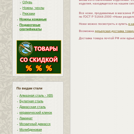
Обувь
изделия, находящегося на нашем скл
Ножны, чехлы
Все ножи, продаваемые в магазине 
Рюкзаки
по ГОСТ Р 51644-2000 «Ножи раздел
Ножны кожаные
Ножи можно посмотреть и купить
в н
Подарочные
сертификаты
Возможна
курьерская доставка товар
Доставка товара почтой РФ или курь
По видам стали
Алмазная сталь - ХВ5
Булатная сталь
Дамасская сталь
керамический клинок
Ламинат
Мозаичный дамасск
Молибденовая