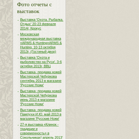
Фото отчеты с
выставок
Выставка 'Охота. Рыбалка.
Отдых' 20-23 февраля
2014г, Крокус
Московская
международная выставка
«ARMS & Hunting»ARMS &
Hunting. 10-13 октября
2013г, (Гостиный двор)
Выставка 'Охота и
рыболовство на Руси'. 3-6
октября 2013г, ВВЦ
Выставка- продажа ножей
Мастерской Чебуркова
сентябрь 2013 в магазине
'Русские Ножи'
Выставка- продажа ножей
Мастерской Чебуркова
июнь 2013 в магазине
'Русские Ножи'
Выставка- продажа ножей
Пампухи И.Ю. май 2013 в
магазине 'Русские Ножи'
27-я выставка «Клинок -
традиции и
современность» в
Сокольниках! апрель 2013'