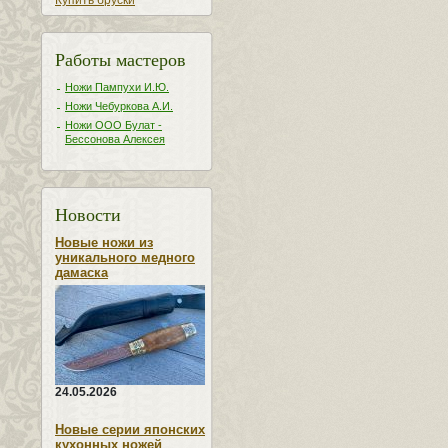
Купить бруски
Работы мастеров
Ножи Пампухи И.Ю.
Ножи Чебуркова А.И.
Ножи ООО Булат -
Бессонова Алексея
Новости
Новые ножи из
уникального медного
дамаска
24.05.2026
Новые серии японских
кухонных ножей