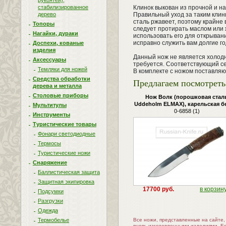
рукоятей),
Клинок выкован из прочной и н
стабилизированное
Правильный уход за таким клинк
дерево
сталь ржавеет, поэтому крайне 
Топоры
следует протирать маслом или 
Нагайки, дураки
использовать его для открыван
исправно служить вам долгие г
Доспехи, кованые
изделия
Данный нож не является холодн
Аксессуары
требуется. Соответствующий се
Темляки для ножей
В комплекте с ножом поставляю
Средства обработки
Предлагаем посмотреть 
дерева и металла
Столовые приборы
Нож Волк (порошковая стал
Uddeholm ELMAX), карельская б
Мультитулы
0-6858 (1)
Инструменты
Туристические товары
Фонари светодиодные
Термосы
Туристические ножи
Снаряжение
Баллистическая защита
Защитная экипировка
17700 руб.
в корзин
Подсумки
Разгрузки
Одежда
Все ножи, представленные на сайте
Термобелье
вновь изготовленными изделиями. Е