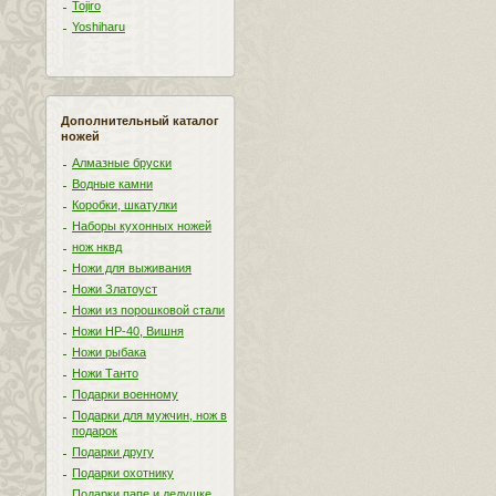
Tojiro
Yoshiharu
Дополнительный каталог
ножей
Алмазные бруски
Водные камни
Коробки, шкатулки
Наборы кухонных ножей
нож нквд
Ножи для выживания
Ножи Златоуст
Ножи из порошковой стали
Ножи НР-40, Вишня
Ножи рыбака
Ножи Танто
Подарки военному
Подарки для мужчин, нож в
подарок
Подарки другу
Подарки охотнику
Подарки папе и дедушке