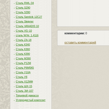
Сталь RWL-34
Сталь S290
Сталь S390
Сталь Sandvik 12C27
Сталь Sleipner
Сталь VANADIS 10
Сталь VG-10
комментарии:
0
сталь W.Nr. 1.4116
Сталь ZA-18
оставить комментарий
Сталь К340
Сталь К360
Сталь К390
Сталь М390
Сталь Р12М
Сталь Р6М5К5
Сталь У10А
Сталь У8
Сталь Х12МФ
Сталь ШХ-15
Сталь ЭИ-107
Торцевой дамасск
Углеродистый композит