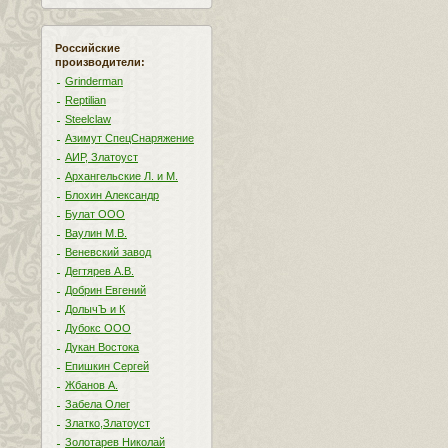
Российские
производители:
Grinderman
Reptilian
Steelclaw
Азимут СпецСнаряжение
АИР, Златоуст
Архангельские Л. и М.
Блохин Александр
Булат ООО
Ваулин М.В.
Веневский завод
Дегтярев А.В.
Добрин Евгений
ДолычЪ и К
Дубокс ООО
Дукан Востока
Епишкин Сергей
Жбанов А.
Забела Олег
Златко,Златоуст
Золотарев Николай