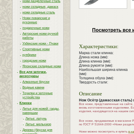
ножи разделочные сталь
ножи складные, дамаск
ножи складные сталь
Ножи поварские и
кухонные
подарочные ножи
Посмотреть все 
Авторские ножи ручной
работы
Узбекские ножи - Пчаки
Характеристики:
Спортивные ножи
Марка стали клинка:
куябрики
Длина ножа (мм):
городские ножи
Длина клинка (мм):
Длина рукояти (мм):
Японские складные ножи
Наибольшая ширина клинка
Все для заточки,
(мм):
аксессуары
Толщина обуха (мм):
Алмазные бруски
Твердость стали:
Водные камни
Описание
Точилки и заточные
устройства
Нож Осётр (дамасская сталь)
Клинки
Все ножи, представленные на сайте
вновь изготовленными изделиями. Е
Литье для ножей: гарды,
изделия, находящегося на нашем скл
навершии
Литье: латунь
Все ножи, продаваемые в магазине 
Литье: мельхиор
по ГОСТ Р 51644-2000 «Ножи раздел
Дерево (бруски для
Ножи можно посмотреть и купить
в н