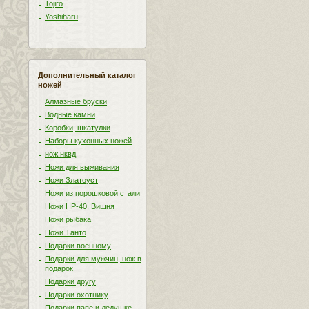
Tojiro
Yoshiharu
Дополнительный каталог
ножей
Алмазные бруски
Водные камни
Коробки, шкатулки
Наборы кухонных ножей
нож нквд
Ножи для выживания
Ножи Златоуст
Ножи из порошковой стали
Ножи НР-40, Вишня
Ножи рыбака
Ножи Танто
Подарки военному
Подарки для мужчин, нож в
подарок
Подарки другу
Подарки охотнику
Подарки папе и дедушке