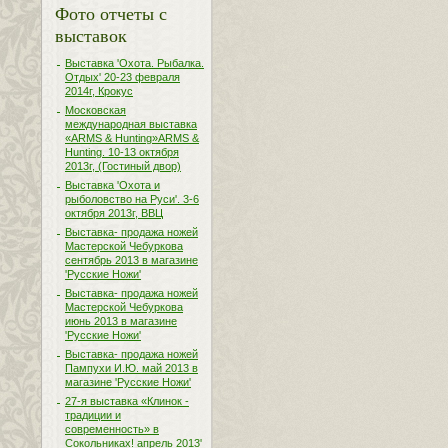
Фото отчеты с
выставок
Выставка 'Охота. Рыбалка.
Отдых' 20-23 февраля
2014г, Крокус
Московская
международная выставка
«ARMS & Hunting»ARMS &
Hunting. 10-13 октября
2013г, (Гостиный двор)
Выставка 'Охота и
рыболовство на Руси'. 3-6
октября 2013г, ВВЦ
Выставка- продажа ножей
Мастерской Чебуркова
сентябрь 2013 в магазине
'Русские Ножи'
Выставка- продажа ножей
Мастерской Чебуркова
июнь 2013 в магазине
'Русские Ножи'
Выставка- продажа ножей
Пампухи И.Ю. май 2013 в
магазине 'Русские Ножи'
27-я выставка «Клинок -
традиции и
современность» в
Сокольниках! апрель 2013'