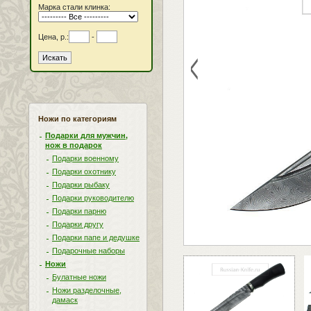
Марка стали клинка:
Цена, р.:
-
<
Ножи по категориям
Подарки для мужчин,
нож в подарок
Подарки военному
Подарки охотнику
Подарки рыбаку
Подарки руководителю
Подарки парню
Подарки другу
Подарки папе и дедушке
Подарочные наборы
Ножи
Булатные ножи
Ножи разделочные,
дамаск