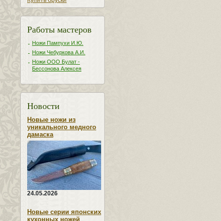
Купить бруски
Работы мастеров
Ножи Пампухи И.Ю.
Ножи Чебуркова А.И.
Ножи ООО Булат -
Бессонова Алексея
Новости
Новые ножи из
уникального медного
дамаска
24.05.2026
Новые серии японских
кухонных ножей