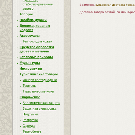
рукоятей),
стабилизированное
Возможна
курьерская доставка товар
дерево
Доставка товара почтой РФ или курь
Топоры
Нагайки, дураки
Доспехи, кованые
изделия
Аксессуары
Темляки для ножей
Средства обработки
дерева и металла
Столовые приборы
Мультитулы
Инструменты
Туристические товары
Фонари светодиодные
Термосы
Туристические ножи
Снаряжение
Баллистическая защита
Защитная экипировка
Подсумки
Разгрузки
Одежда
Термобелье