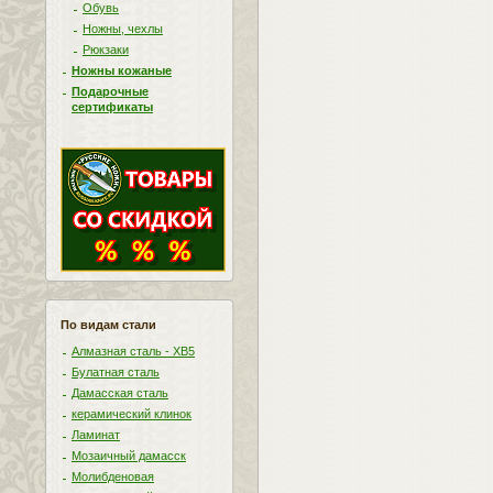
Обувь
Ножны, чехлы
Рюкзаки
Ножны кожаные
Подарочные
сертификаты
По видам стали
Алмазная сталь - ХВ5
Булатная сталь
Дамасская сталь
керамический клинок
Ламинат
Мозаичный дамасск
Молибденовая