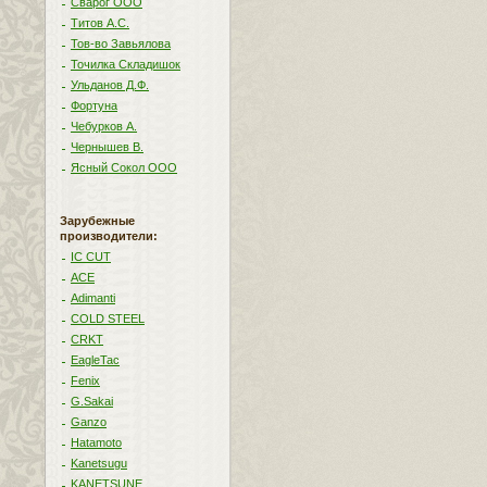
Сварог ООО
Титов А.С.
Тов-во Завьялова
Точилка Складишок
Ульданов Д.Ф.
Фортуна
Чебурков А.
Чернышев В.
Ясный Сокол ООО
Зарубежные
производители:
IC CUT
ACE
Adimanti
COLD STEEL
CRKT
EagleTac
Fenix
G.Sakai
Ganzo
Hatamoto
Kanetsugu
KANETSUNE