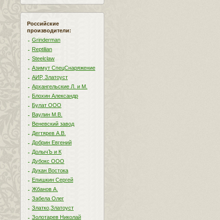
Российские
производители:
Grinderman
Reptilian
Steelclaw
Азимут СпецСнаряжение
АИР, Златоуст
Архангельские Л. и М.
Блохин Александр
Булат ООО
Ваулин М.В.
Веневский завод
Дегтярев А.В.
Добрин Евгений
ДолычЪ и К
Дубокс ООО
Дукан Востока
Епишкин Сергей
Жбанов А.
Забела Олег
Златко,Златоуст
Золотарев Николай