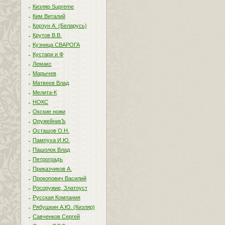
Кизляр Supreme
Ким Виталий
Корзун А. (Беларусь)
Крутов В.В.
Кузница СВАРОГА
Кустари и Ф
Лемакс
Марычев
Матвеев Влад
Мелита-К
НОКС
Окские ножи
ОружейникЪ
Осташов О.Н.
Пампуха И.Ю.
Пашолок Влад
Петроградъ
Приказчиков А.
Прокопович Василий
Росоружие, Златоуст
Русская Компания
Рябушкин А.Ю. (Кизляр)
Савченков Сергей