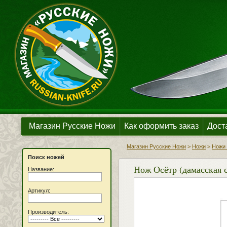
Магазин Русские Ножи
Как оформить заказ
Дост
Магазин Русские Ножи
>
Ножи
>
Ножи 
Поиск ножей
Нож Осётр (дамасская с
Название:
Артикул:
Производитель: