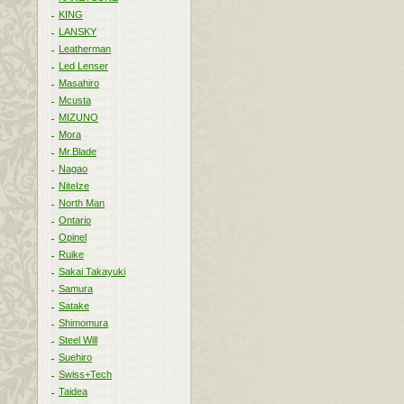
KING
LANSKY
Leatherman
Led Lenser
Masahiro
Mcusta
MIZUNO
Mora
Mr.Blade
Nagao
NiteIze
North Man
Ontario
Opinel
Ruike
Sakai Takayuki
Samura
Satake
Shimomura
Steel Will
Suehiro
Swiss+Tech
Taidea