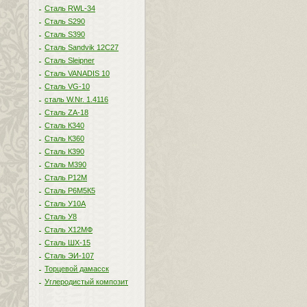
Сталь RWL-34
Сталь S290
Сталь S390
Сталь Sandvik 12C27
Сталь Sleipner
Сталь VANADIS 10
Сталь VG-10
сталь W.Nr. 1.4116
Сталь ZA-18
Сталь К340
Сталь К360
Сталь К390
Сталь М390
Сталь Р12М
Сталь Р6М5К5
Сталь У10А
Сталь У8
Сталь Х12МФ
Сталь ШХ-15
Сталь ЭИ-107
Торцевой дамасск
Углеродистый композит