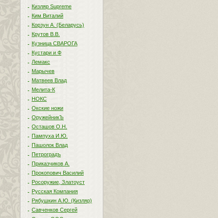
Кизляр Supreme
Ким Виталий
Корзун А. (Беларусь)
Крутов В.В.
Кузница СВАРОГА
Кустари и Ф
Лемакс
Марычев
Матвеев Влад
Мелита-К
НОКС
Окские ножи
ОружейникЪ
Осташов О.Н.
Пампуха И.Ю.
Пашолок Влад
Петроградъ
Приказчиков А.
Прокопович Василий
Росоружие, Златоуст
Русская Компания
Рябушкин А.Ю. (Кизляр)
Савченков Сергей