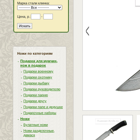
Марка стали клинка:
Цена, р.:
-
<
Ножи по категориям
Подарки для мужчин,
нож в подарок
Подарки военному
Подарки охотнику
Подарки рыбаку
Подарки руководителю
Подарки парню
Подарки другу
Подарки папе и дедушке
Подарочные наборы
Ножи
Булатные ножи
Ножи разделочные,
дамаск