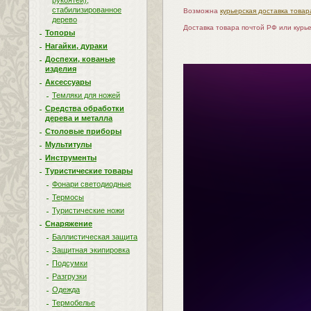
рукоятей),
стабилизированное
Возможна
курьерская доставка товар
дерево
Доставка товара почтой РФ или курь
Топоры
Нагайки, дураки
Доспехи, кованые
изделия
Аксессуары
Темляки для ножей
Средства обработки
дерева и металла
Столовые приборы
Мультитулы
Инструменты
Туристические товары
Фонари светодиодные
Термосы
Туристические ножи
Снаряжение
Баллистическая защита
Защитная экипировка
Подсумки
Разгрузки
Одежда
Термобелье