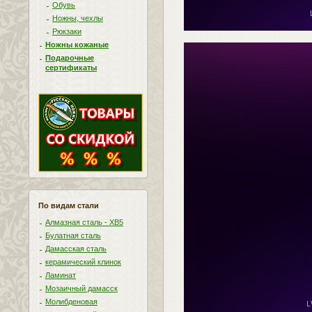
Обувь
Ножны, чехлы
Рюкзаки
Ножны кожаные
Подарочные
сертификаты
По видам стали
Алмазная сталь - ХВ5
Булатная сталь
Дамасская сталь
керамический клинок
Ламинат
Мозаичный дамасск
Молибденовая