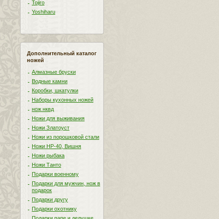
Tojiro
Yoshiharu
Дополнительный каталог
ножей
Алмазные бруски
Водные камни
Коробки, шкатулки
Наборы кухонных ножей
нож нквд
Ножи для выживания
Ножи Златоуст
Ножи из порошковой стали
Ножи НР-40, Вишня
Ножи рыбака
Ножи Танто
Подарки военному
Подарки для мужчин, нож в
подарок
Подарки другу
Подарки охотнику
Подарки папе и дедушке