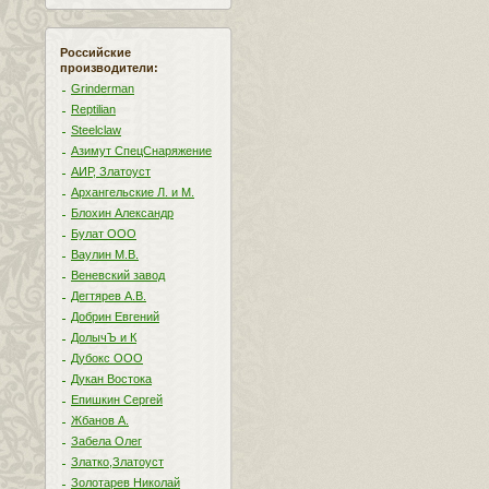
Российские
производители:
Grinderman
Reptilian
Steelclaw
Азимут СпецСнаряжение
АИР, Златоуст
Архангельские Л. и М.
Блохин Александр
Булат ООО
Ваулин М.В.
Веневский завод
Дегтярев А.В.
Добрин Евгений
ДолычЪ и К
Дубокс ООО
Дукан Востока
Епишкин Сергей
Жбанов А.
Забела Олег
Златко,Златоуст
Золотарев Николай