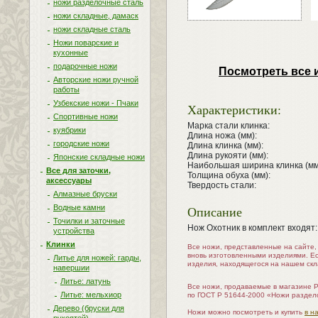
ножи разделочные сталь
ножи складные, дамаск
ножи складные сталь
Ножи поварские и
кухонные
подарочные ножи
Посмотреть все 
Авторские ножи ручной
работы
Узбекские ножи - Пчаки
Характеристики:
Спортивные ножи
Марка стали клинка:
куябрики
Длина ножа (мм):
городские ножи
Длина клинка (мм):
Длина рукояти (мм):
Японские складные ножи
Наибольшая ширина клинка (мм
Все для заточки,
Толщина обуха (мм):
аксессуары
Твердость стали:
Алмазные бруски
Описание
Водные камни
Точилки и заточные
Нож Охотник в комплект входят
устройства
Клинки
Все ножи, представленные на сайте
вновь изготовленными изделиями. Е
Литье для ножей: гарды,
изделия, находящегося на нашем скл
навершии
Литье: латунь
Все ножи, продаваемые в магазине 
Литье: мельхиор
по ГОСТ Р 51644-2000 «Ножи раздел
Дерево (бруски для
Ножи можно посмотреть и купить
в н