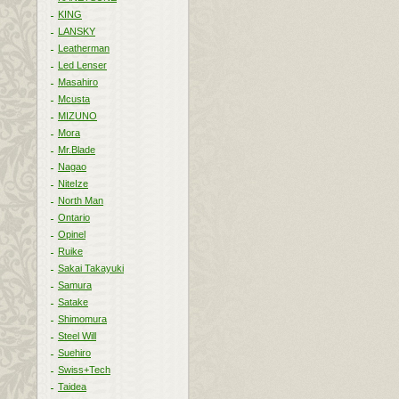
KING
LANSKY
Leatherman
Led Lenser
Masahiro
Mcusta
MIZUNO
Mora
Mr.Blade
Nagao
NiteIze
North Man
Ontario
Opinel
Ruike
Sakai Takayuki
Samura
Satake
Shimomura
Steel Will
Suehiro
Swiss+Tech
Taidea