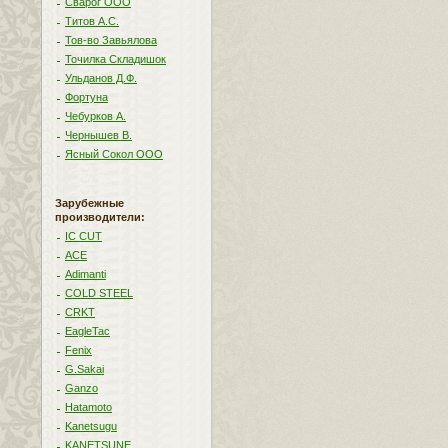
Сварог ООО
Титов А.С.
Тов-во Завьялова
Точилка Складишок
Ульданов Д.Ф.
Фортуна
Чебурков А.
Чернышев В.
Ясный Сокол ООО
Зарубежные
производители:
IC CUT
ACE
Adimanti
COLD STEEL
CRKT
EagleTac
Fenix
G.Sakai
Ganzo
Hatamoto
Kanetsugu
KANETSUNE