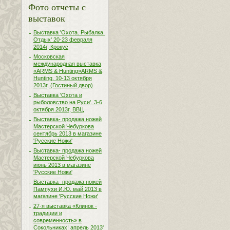
Фото отчеты с
выставок
Выставка 'Охота. Рыбалка.
Отдых' 20-23 февраля
2014г, Крокус
Московская
международная выставка
«ARMS & Hunting»ARMS &
Hunting. 10-13 октября
2013г, (Гостиный двор)
Выставка 'Охота и
рыболовство на Руси'. 3-6
октября 2013г, ВВЦ
Выставка- продажа ножей
Мастерской Чебуркова
сентябрь 2013 в магазине
'Русские Ножи'
Выставка- продажа ножей
Мастерской Чебуркова
июнь 2013 в магазине
'Русские Ножи'
Выставка- продажа ножей
Пампухи И.Ю. май 2013 в
магазине 'Русские Ножи'
27-я выставка «Клинок -
традиции и
современность» в
Сокольниках! апрель 2013'