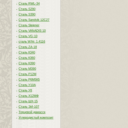
Сталь RWL-34
Сталь S290
Сталь S390
Сталь Sandvik 12C27
Сталь Sleipner
Сталь VANADIS 10
Сталь VG-10
сталь W.Nr. 1.4116
Сталь ZA-18
Сталь К340
Сталь К360
Сталь К390
Сталь М390
Сталь Р12М
Сталь Р6М5К5
Сталь У10А
Сталь У8
Сталь Х12МФ
Сталь ШХ-15
Сталь ЭИ-107
Торцевой дамасск
Углеродистый композит