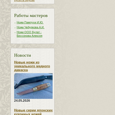
Купить бруски
Работы мастеров
Ножи Пампухи И.Ю.
Ножи Чебуркова А.И.
Ножи ООО Булат -
Бессонова Алексея
Новости
Новые ножи из
уникального медного
дамаска
24.05.2026
Новые серии японских
кухонных ножей