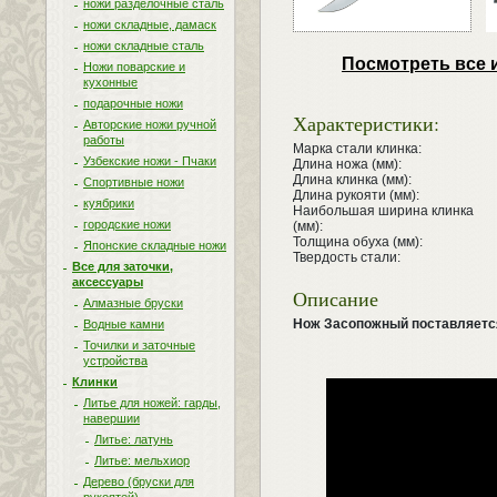
ножи разделочные сталь
ножи складные, дамаск
ножи складные сталь
Посмотреть все 
Ножи поварские и
кухонные
подарочные ножи
Характеристики:
Авторские ножи ручной
работы
Марка стали клинка:
Узбекские ножи - Пчаки
Длина ножа (мм):
Длина клинка (мм):
Спортивные ножи
Длина рукояти (мм):
куябрики
Наибольшая ширина клинка
городские ножи
(мм):
Толщина обуха (мм):
Японские складные ножи
Твердость стали:
Все для заточки,
аксессуары
Описание
Алмазные бруски
Нож Засопожный поставляетс
Водные камни
Точилки и заточные
устройства
Клинки
Литье для ножей: гарды,
навершии
Литье: латунь
Литье: мельхиор
Дерево (бруски для