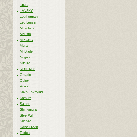
KING
LANSKY
Leatherman
Led Lenser
Masahiro
Mcusta
MIZUNO
Mora
Mr.Blade
Nagao
NiteIze
North Man
Ontario
Opinel
Ruike
Sakai Takayuki
Samura
Satake
Shimomura
Steel Will
Suehiro
Swiss+Tech
Taidea