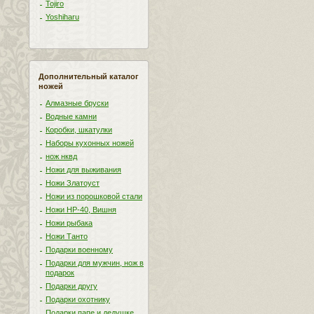
Tojiro
Yoshiharu
Дополнительный каталог
ножей
Алмазные бруски
Водные камни
Коробки, шкатулки
Наборы кухонных ножей
нож нквд
Ножи для выживания
Ножи Златоуст
Ножи из порошковой стали
Ножи НР-40, Вишня
Ножи рыбака
Ножи Танто
Подарки военному
Подарки для мужчин, нож в
подарок
Подарки другу
Подарки охотнику
Подарки папе и дедушке