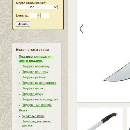
Марка стали клинка:
Цена, р.:
-
<
Ножи по категориям
Подарки для мужчин,
нож в подарок
Подарки военному
Подарки охотнику
Подарки рыбаку
Подарки руководителю
Подарки парню
Подарки другу
Подарки папе и дедушке
Подарочные наборы
Ножи
Булатные ножи
Ножи разделочные,
дамаск