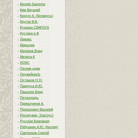
Кизляр Supreme
Ким Виталий
Корзун А. (Беларусь)
Крутов В.В.
Кузница СВАРОГА
Кустари и Ф
Лемакс
Марычев
Матвеев Влад
Мелита-К
НОКС
Окские ножи
ОружейникЪ
Осташов О.Н.
Пампуха И.Ю.
Пашолок Влад
Петроградъ
Приказчиков А.
Прокопович Василий
Росоружие, Златоуст
Русская Компания
Рябушкин А.Ю. (Кизляр)
Савченков Сергей