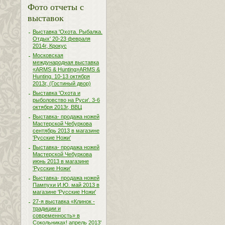
Фото отчеты с
выставок
Выставка 'Охота. Рыбалка.
Отдых' 20-23 февраля
2014г, Крокус
Московская
международная выставка
«ARMS & Hunting»ARMS &
Hunting. 10-13 октября
2013г, (Гостиный двор)
Выставка 'Охота и
рыболовство на Руси'. 3-6
октября 2013г, ВВЦ
Выставка- продажа ножей
Мастерской Чебуркова
сентябрь 2013 в магазине
'Русские Ножи'
Выставка- продажа ножей
Мастерской Чебуркова
июнь 2013 в магазине
'Русские Ножи'
Выставка- продажа ножей
Пампухи И.Ю. май 2013 в
магазине 'Русские Ножи'
27-я выставка «Клинок -
традиции и
современность» в
Сокольниках! апрель 2013'