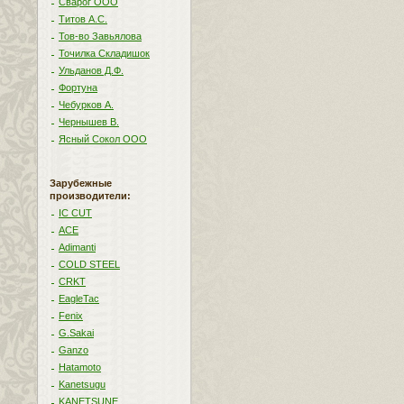
Сварог ООО
Титов А.С.
Тов-во Завьялова
Точилка Складишок
Ульданов Д.Ф.
Фортуна
Чебурков А.
Чернышев В.
Ясный Сокол ООО
Зарубежные
производители:
IC CUT
ACE
Adimanti
COLD STEEL
CRKT
EagleTac
Fenix
G.Sakai
Ganzo
Hatamoto
Kanetsugu
KANETSUNE