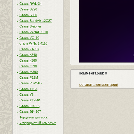
Сталь RWL-34
Сталь S290
Сталь S390
Сталь Sandvik 12C27
Сталь Sleipner
Сталь VANADIS 10
Сталь VG-10
сталь W.Nr. 1.4116
Сталь ZA-18
Сталь К340
Сталь К360
Сталь К390
Сталь М390
комментарии:
0
Сталь Р12М
Сталь Р6М5К5
оставить комментарий
Сталь У10А
Сталь У8
Сталь Х12МФ
Сталь ШХ-15
Сталь ЭИ-107
Торцевой дамасск
Углеродистый композит