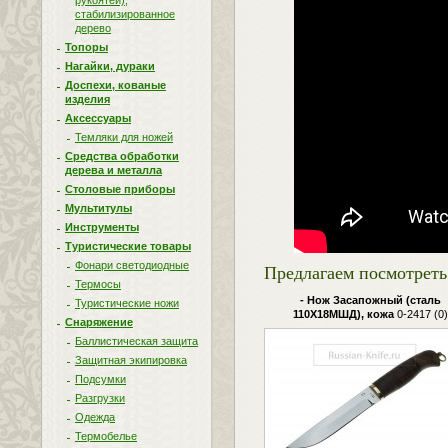
рукоятей),
стабилизированное
дерево
Топоры
Нагайки, дураки
Доспехи, кованые
изделия
Аксессуары
Темляки для ножей
Средства обработки
дерева и металла
Столовые приборы
Мультитулы
Инструменты
Туристические товары
Фонари светодиодные
Предлагаем посмотреть 
Термосы
- Нож Засапожный (сталь
Туристические ножи
110Х18МШД), кожа
0-2417 (0)
Снаряжение
Баллистическая защита
Защитная экипировка
Подсумки
Разгрузки
Одежда
Термобелье