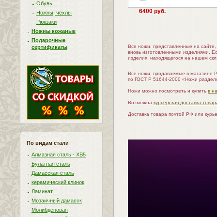
Обувь
6400 руб.
Ножны, чехлы
Рюкзаки
Ножны кожаные
Подарочные
Все ножи, представленные на сайте
сертификаты
вновь изготовленными изделиями. Е
изделия, находящегося на нашем скл
Все ножи, продаваемые в магазине 
по ГОСТ Р 51644-2000 «Ножи раздел
Ножи можно посмотреть и купить
в н
Возможна
курьерская доставка товар
Доставка товара почтой РФ или курь
По видам стали
Алмазная сталь - ХВ5
Булатная сталь
Дамасская сталь
керамический клинок
Ламинат
Мозаичный дамасск
Молибденовая