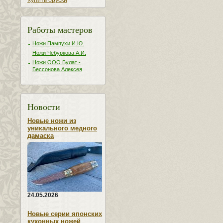
Купить бруски
Работы мастеров
Ножи Пампухи И.Ю.
Ножи Чебуркова А.И.
Ножи ООО Булат -
Бессонова Алексея
Новости
Новые ножи из
уникального медного
дамаска
24.05.2026
Новые серии японских
кухонных ножей