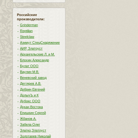
Российские
производители:
Grinderman
Reptilian
Steelclaw
Азимут СпецСнаряжение
АИР, Златоуст
Архангельские Л. и М.
Блохин Александр
Булат ООО
Ваулин М.В.
Веневский завод
Дегтярев А.В.
Добрин Евгений
ДолычЪ и К
Дубокс ООО
Дукан Востока
Епишкин Сергей
Жбанов А.
Забела Олег
Златко,Златоуст
Золотарев Николай