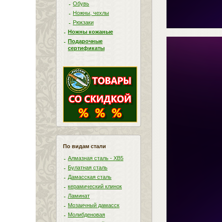
Обувь
Ножны, чехлы
Рюкзаки
Ножны кожаные
Подарочные
сертификаты
По видам стали
Алмазная сталь - ХВ5
Булатная сталь
Дамасская сталь
керамический клинок
Ламинат
Мозаичный дамасск
Молибденовая