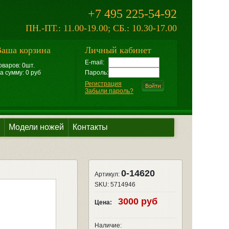
+7 495 225-54-92
ПН.-ПТ.: 11.00-19.00; СБ.: 10.30-17.00
аша корзина
Личный кабинет
E-mail:
оваров: 0шт.
а сумму: 0 руб
Пароль:
Регистрация
Забыли пароль?
Модели ножей
Контакты
0-14620
Артикул:
SKU:
5714946
3000 руб
Цена:
Наличие: