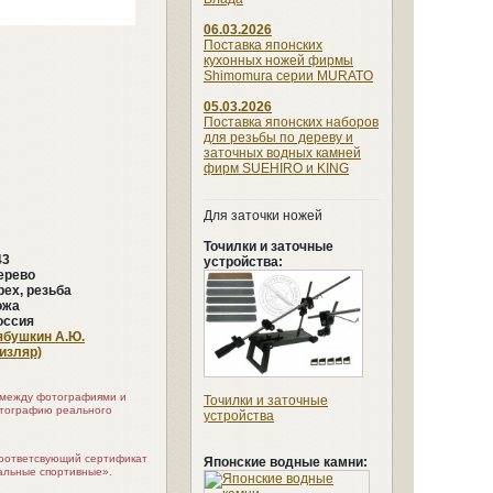
06.03.2026
Поставка японских
кухонных ножей фирмы
Shimomura серии MURATO
05.03.2026
Поставка японских наборов
для резьбы по дереву и
заточных водных камней
фирм SUEHIRO и KING
Для заточки ножей
Точилки и заточные
43
устройства:
ерево
рех, резьба
ожа
оссия
ябушкин А.Ю.
Кизляр)
я между фотографиями и
Точилки и заточные
отографию реального
устройства
соответсвующий сертификат
Японские водные камни:
альные спортивные».