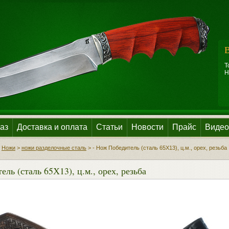
В
Т
Н
аз
Доставка и оплата
Статьи
Новости
Прайс
Видео
>
Ножи
>
ножи разделочные сталь
>
- Нож Победитель (сталь 65Х13), ц.м., орех, резьба
ль (сталь 65Х13), ц.м., орех, резьба