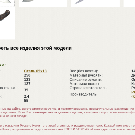
еть все изделия этой модели
ки:
:
Сталь 65х13
Вес (без ножен):
1
250
Материал рукояти:
Д
123
Описание рукояти:
О
:
127
Материал ножен:
К
а клинка
Страна изготовитель:
Р
35
Р
Производитель:
:
2.4
(
55
нные на сайте, изготовляются вручную, и поэтому возможны незначительные расхождени
 изделиями. Если Вас заинтересовало данное изделие, напишите запрос и мы вышлем ф
я на нашем складе.
е в магазине Русские Ножи - это хозяйственные и разделочные ножи. Каждый нож имеет 
 «Ножи разделочные и шкуросъемные» или ГОСТ Р 51501-99 «Ножи туристические и специ