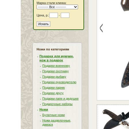
Марка стали клинка:
Цена, р.:
-
<
Ножи по категориям
Подарки для мужчин,
нож в подарок
Подарки военному
Подарки охотнику
Подарки рыбаку
Подарки руководителю
Подарки парню
Подарки другу
Подарки папе и дедушке
Подарочные наборы
Ножи
Булатные ножи
Ножи разделочные,
дамаск