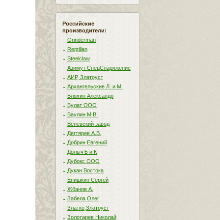
Российские
производители:
Grinderman
Reptilian
Steelclaw
Азимут СпецСнаряжение
АИР, Златоуст
Архангельские Л. и М.
Блохин Александр
Булат ООО
Ваулин М.В.
Веневский завод
Дегтярев А.В.
Добрин Евгений
ДолычЪ и К
Дубокс ООО
Дукан Востока
Епишкин Сергей
Жбанов А.
Забела Олег
Златко,Златоуст
Золотарев Николай