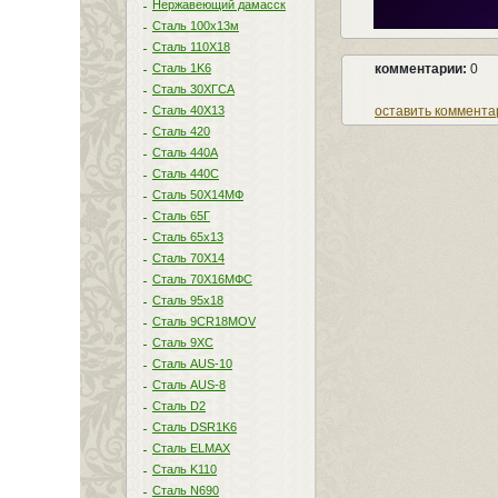
Нержавеющий дамасск
Сталь 100х13м
Сталь 110Х18
Сталь 1K6
комментарии:
0
Сталь 30ХГСА
Сталь 40Х13
оставить коммента
Сталь 420
Сталь 440A
Сталь 440С
Сталь 50Х14МФ
Сталь 65Г
Сталь 65х13
Сталь 70Х14
Сталь 70Х16МФС
Сталь 95х18
Сталь 9CR18MOV
Сталь 9ХС
Сталь AUS-10
Сталь AUS-8
Сталь D2
Сталь DSR1K6
Сталь ELMAX
Сталь K110
Сталь N690