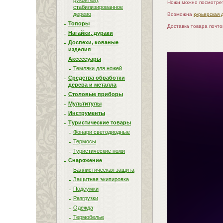
рукоятей),
Ножи можно посмотрет
стабилизированное
дерево
Возможна
курьерская 
Топоры
Доставка товара почт
Нагайки, дураки
Доспехи, кованые
изделия
Аксессуары
Темляки для ножей
Средства обработки
дерева и металла
Столовые приборы
Мультитулы
Инструменты
Туристические товары
Фонари светодиодные
Термосы
Туристические ножи
Снаряжение
Баллистическая защита
Защитная экипировка
Подсумки
Разгрузки
Одежда
Термобелье