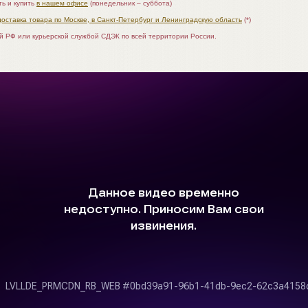
ь и купить
в нашем офисе
(понедельник – суббота)
доставка товара по Москве, в Санкт-Петербург и Ленинградскую область
(*)
ой РФ или курьерской службой СДЭК по всей территории России.