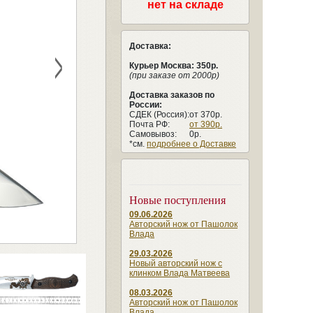
нет на складе
Доставка:
>
Курьер Москва: 350р.
(при заказе от 2000р)
Доставка заказов по
России:
СДЕК (Россия):
от 370р.
Почта РФ:
от 390р.
Самовывоз:
0р.
*см.
подробнее о Доставке
Новые поступления
09.06.2026
Авторский нож от Пашолок
Влада
29.03.2026
Новый авторский нож с
клинком Влада Матвеева
08.03.2026
Авторский нож от Пашолок
Влада