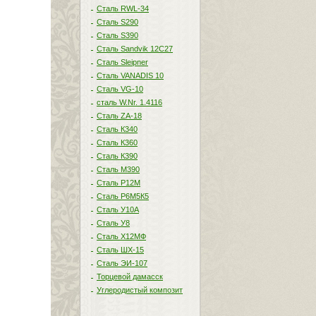
Сталь RWL-34
Сталь S290
Сталь S390
Сталь Sandvik 12C27
Сталь Sleipner
Сталь VANADIS 10
Сталь VG-10
сталь W.Nr. 1.4116
Сталь ZA-18
Сталь К340
Сталь К360
Сталь К390
Сталь М390
Сталь Р12М
Сталь Р6М5К5
Сталь У10А
Сталь У8
Сталь Х12МФ
Сталь ШХ-15
Сталь ЭИ-107
Торцевой дамасск
Углеродистый композит