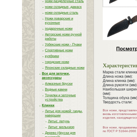
ножи разделочные сталь
ножи складные, дамаск
ножи складные сталь
Ножи поварские и
кухонные
подарочные ножи
Авторские ножи ручной
работы
Узбекские ножи - Пчаки
Посмотр
Спортивные ножи
куябрики
городские ножи
Характеристи
Японские складные ножи
Марка стали клинка
Все для заточки,
Длина ножа (мм):
аксессуары
Длина клинка (мм):
Алмазные бруски
Длина рукояти (мм)
Наибольшая ширин
Водные камни
(мм):
Точилки и заточные
Толщина обуха (мм)
устройства
Твердость стали:
Клинки
Все ножи, представле
Литье для ножей: гарды,
вновь изготовленными
навершии
изделия, находящегос
Литье: латунь
Литье: мельхиор
Все ножи, продаваемы
по ГОСТ Р 51644-2000
Дерево (бруски для