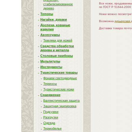
рукоятей),
Все ножи, продаваемы
стабилизированное
по ГОСТ Р 51644-2000
дерево
Топоры
Ножи можно посмотрет
Нагайки, дураки
Возможна
курьерская 
Доспехи, кованые
Доставка товара почт
изделия
Аксессуары
Темляки для ножей
Средства обработки
дерева и металла
Столовые приборы
Мультитулы
Инструменты
Туристические товары
Фонари светодиодные
Термосы
Туристические ножи
Снаряжение
Баллистическая защита
Защитная экипировка
Подсумки
Разгрузки
Одежда
Термобелье