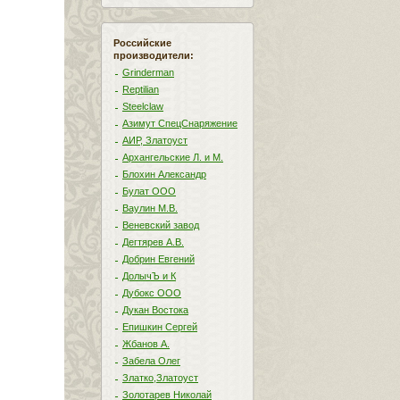
Российские
производители:
Grinderman
Reptilian
Steelclaw
Азимут СпецСнаряжение
АИР, Златоуст
Архангельские Л. и М.
Блохин Александр
Булат ООО
Ваулин М.В.
Веневский завод
Дегтярев А.В.
Добрин Евгений
ДолычЪ и К
Дубокс ООО
Дукан Востока
Епишкин Сергей
Жбанов А.
Забела Олег
Златко,Златоуст
Золотарев Николай