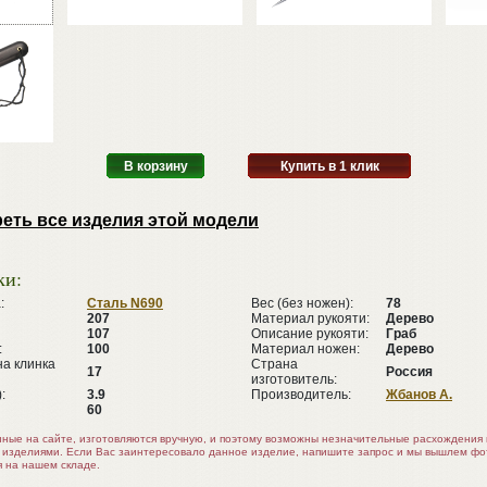
В корзину
Купить в 1 клик
еть все изделия этой модели
ки:
:
Сталь N690
Вес (без ножен):
78
207
Материал рукояти:
Дерево
107
Описание рукояти:
Граб
:
100
Материал ножен:
Дерево
а клинка
Страна
17
Россия
изготовитель:
:
3.9
Производитель:
Жбанов А.
60
нные на сайте, изготовляются вручную, и поэтому возможны незначительные расхождени
 изделиями. Если Вас заинтересовало данное изделие, напишите запрос и мы вышлем ф
я на нашем складе.