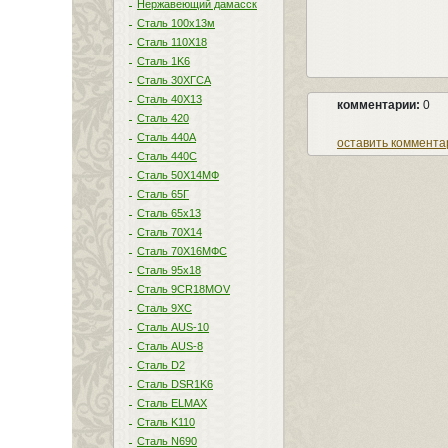
Нержавеющий дамасск
Сталь 100х13м
Сталь 110Х18
Сталь 1K6
Сталь 30ХГСА
Сталь 40Х13
комментарии:
0
Сталь 420
Сталь 440A
оставить коммента
Сталь 440С
Сталь 50Х14МФ
Сталь 65Г
Сталь 65х13
Сталь 70Х14
Сталь 70Х16МФС
Сталь 95х18
Сталь 9CR18MOV
Сталь 9ХС
Сталь AUS-10
Сталь AUS-8
Сталь D2
Сталь DSR1K6
Сталь ELMAX
Сталь K110
Сталь N690