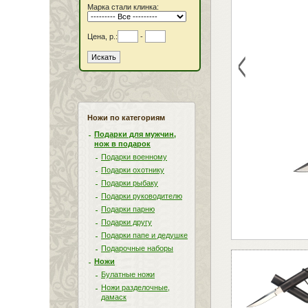
Марка стали клинка:
Цена, р.:
-
<
Ножи по категориям
Подарки для мужчин,
нож в подарок
Подарки военному
Подарки охотнику
Подарки рыбаку
Подарки руководителю
Подарки парню
Подарки другу
Подарки папе и дедушке
Подарочные наборы
Ножи
Булатные ножи
Ножи разделочные,
дамаск