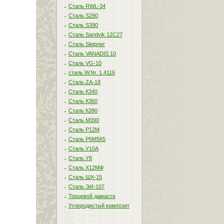
Сталь RWL-34
Сталь S290
Сталь S390
Сталь Sandvik 12C27
Сталь Sleipner
Сталь VANADIS 10
Сталь VG-10
сталь W.Nr. 1.4116
Сталь ZA-18
Сталь К340
Сталь К360
Сталь К390
Сталь М390
Сталь Р12М
Сталь Р6М5К5
Сталь У10А
Сталь У8
Сталь Х12МФ
Сталь ШХ-15
Сталь ЭИ-107
Торцевой дамасск
Углеродистый композит