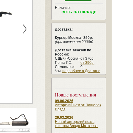
Наличие:
есть на складе
>
Доставка:
Курьер Москва: 350р.
(при заказе от 2000р)
Доставка заказов по
России:
СДЕК (Россия):
от 370р.
Почта РФ:
от 390р.
Самовывоз:
0р.
*см.
подробнее о Доставке
Новые поступления
09.06.2026
Авторский нож от Пашолок
Влада
29.03.2026
Новый авторский нож с
клинком Влада Матвеева