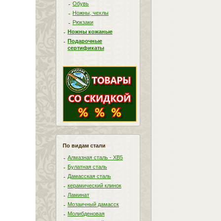
Обувь
Ножны, чехлы
Рюкзаки
Ножны кожаные
Подарочные
сертификаты
По видам стали
Алмазная сталь - ХВ5
Булатная сталь
Дамасская сталь
керамический клинок
Ламинат
Мозаичный дамасск
Молибденовая