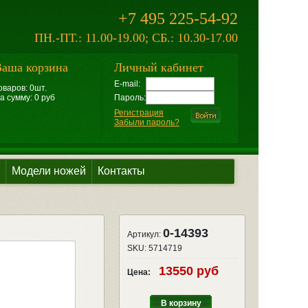
+7 495 225-54-92
ПН.-ПТ.: 11.00-19.00; СБ.: 10.30-17.00
аша корзина
Личный кабинет
E-mail:
оваров: 0шт.
а сумму: 0 руб
Пароль:
Регистрация
Забыли пароль?
Модели ножей
Контакты
0-14393
Артикул:
SKU:
5714719
13550 руб
Цена:
В корзину