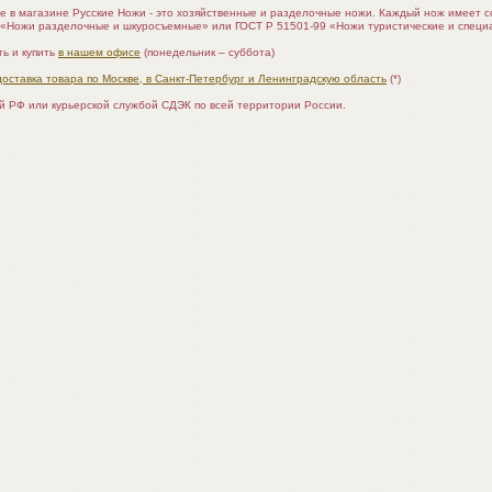
е в магазине Русские Ножи - это хозяйственные и разделочные ножи. Каждый нож имеет 
 «Ножи разделочные и шкуросъемные» или ГОСТ Р 51501-99 «Ножи туристические и специ
ь и купить
в нашем офисе
(понедельник – суббота)
доставка товара по Москве, в Санкт-Петербург и Ленинградскую область
(*)
ой РФ или курьерской службой СДЭК по всей территории России.