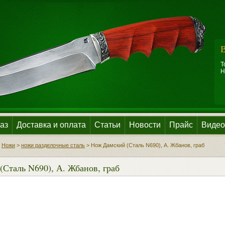
В
Т
Н
аз
Доставка и оплата
Статьи
Новости
Прайс
Видео
>
Ножи
>
ножи разделочные сталь
>
Нож Дамский (Сталь N690), А. Жбанов, граб
Сталь N690), А. Жбанов, граб