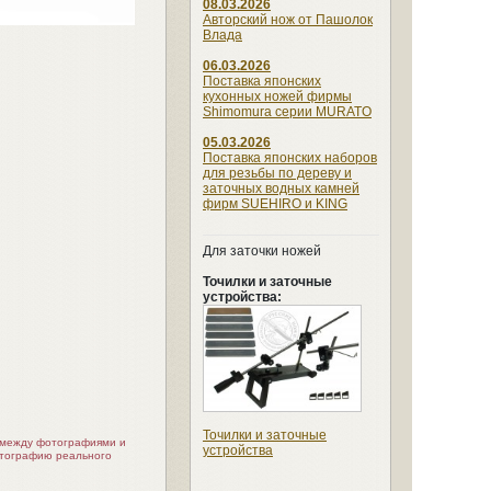
08.03.2026
Авторский нож от Пашолок
Влада
06.03.2026
Поставка японских
кухонных ножей фирмы
Shimomura серии MURATO
05.03.2026
Поставка японских наборов
для резьбы по дереву и
заточных водных камней
фирм SUEHIRO и KING
Для заточки ножей
Точилки и заточные
устройства:
Точилки и заточные
я между фотографиями и
устройства
отографию реального