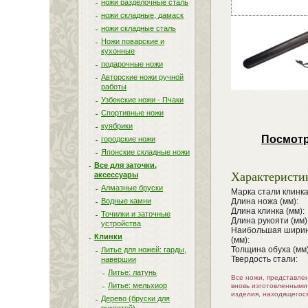
ножи разделочные сталь
ножи складные, дамаск
ножи складные сталь
Ножи поварские и
кухонные
подарочные ножи
Авторские ножи ручной
работы
Узбекские ножи - Пчаки
Спортивные ножи
куябрики
Посмотр
городские ножи
Японские складные ножи
Все для заточки,
Характеристи
аксессуары
Алмазные бруски
Марка стали клинка
Водные камни
Длина ножа (мм):
Длина клинка (мм):
Точилки и заточные
Длина рукояти (мм)
устройства
Наибольшая ширин
Клинки
(мм):
Толщина обуха (мм)
Литье для ножей: гарды,
Твердость стали:
навершии
Литье: латунь
Все ножи, представле
Литье: мельхиор
вновь изготовленными
изделия, находящегос
Дерево (бруски для