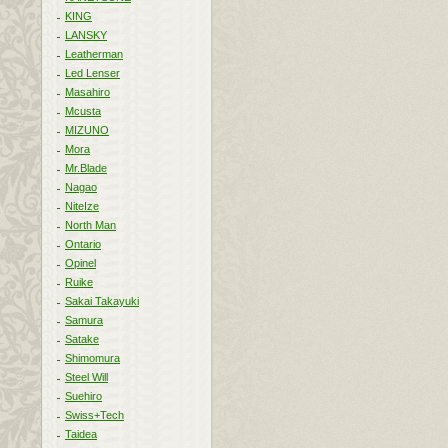
KING
LANSKY
Leatherman
Led Lenser
Masahiro
Mcusta
MIZUNO
Mora
Mr.Blade
Nagao
NiteIze
North Man
Ontario
Opinel
Ruike
Sakai Takayuki
Samura
Satake
Shimomura
Steel Will
Suehiro
Swiss+Tech
Taidea