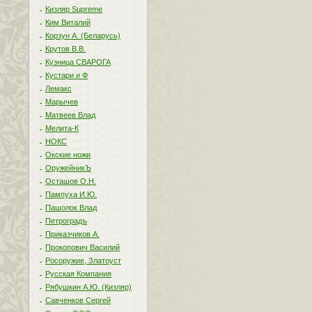
Кизляр Supreme
Ким Виталий
Корзун А. (Беларусь)
Крутов В.В.
Кузница СВАРОГА
Кустари и Ф
Лемакс
Марычев
Матвеев Влад
Мелита-К
НОКС
Окские ножи
ОружейникЪ
Осташов О.Н.
Пампуха И.Ю.
Пашолок Влад
Петроградъ
Приказчиков А.
Прокопович Василий
Росоружие, Златоуст
Русская Компания
Рябушкин А.Ю. (Кизляр)
Савченков Сергей