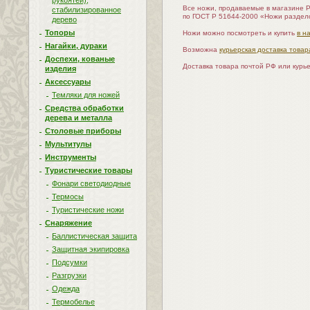
рукоятей),
Все ножи, продаваемые в магазине 
стабилизированное
по ГОСТ Р 51644-2000 «Ножи раздел
дерево
Топоры
Ножи можно посмотреть и купить
в н
Нагайки, дураки
Возможна
курьерская доставка товар
Доспехи, кованые
Доставка товара почтой РФ или курь
изделия
Аксессуары
Темляки для ножей
Средства обработки
дерева и металла
Столовые приборы
Мультитулы
Инструменты
Туристические товары
Фонари светодиодные
Термосы
Туристические ножи
Снаряжение
Баллистическая защита
Защитная экипировка
Подсумки
Разгрузки
Одежда
Термобелье