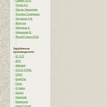
Сварог ООО
Титов А.С.
Тов-во Завьялова
Точилка Складишок
Ульданов Д.Ф.
Фортуна
Чебурков А.
Чернышев В.
Ясный Сокол ООО
Зарубежные
производители:
IC CUT
ACE
Adimanti
COLD STEEL
CRKT
EagleTac
Fenix
G.Sakai
Ganzo
Hatamoto
Kanetsugu
KANETSUNE