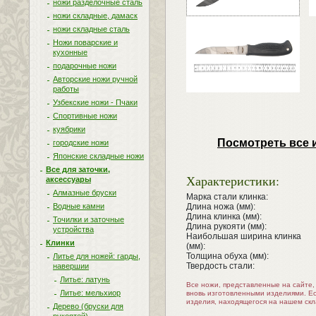
ножи разделочные сталь
ножи складные, дамаск
ножи складные сталь
Ножи поварские и
кухонные
подарочные ножи
Авторские ножи ручной
работы
Узбекские ножи - Пчаки
Спортивные ножи
куябрики
Посмотреть все 
городские ножи
Японские складные ножи
Все для заточки,
Характеристики:
аксессуары
Алмазные бруски
Марка стали клинка:
Водные камни
Длина ножа (мм):
Длина клинка (мм):
Точилки и заточные
Длина рукояти (мм):
устройства
Наибольшая ширина клинка
Клинки
(мм):
Толщина обуха (мм):
Литье для ножей: гарды,
Твердость стали:
навершии
Литье: латунь
Все ножи, представленные на сайте
Литье: мельхиор
вновь изготовленными изделиями. Е
изделия, находящегося на нашем скл
Дерево (бруски для