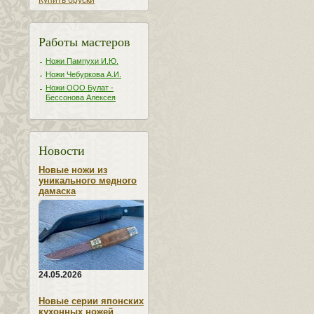
Купить бруски
Работы мастеров
Ножи Пампухи И.Ю.
Ножи Чебуркова А.И.
Ножи ООО Булат -
Бессонова Алексея
Новости
Новые ножи из
уникального медного
дамаска
24.05.2026
Новые серии японских
кухонных ножей