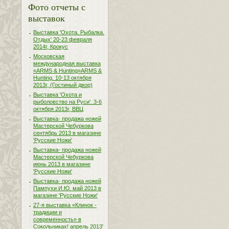
Фото отчеты с
выставок
Выставка 'Охота. Рыбалка.
Отдых' 20-23 февраля
2014г, Крокус
Московская
международная выставка
«ARMS & Hunting»ARMS &
Hunting. 10-13 октября
2013г, (Гостиный двор)
Выставка 'Охота и
рыболовство на Руси'. 3-6
октября 2013г, ВВЦ
Выставка- продажа ножей
Мастерской Чебуркова
сентябрь 2013 в магазине
'Русские Ножи'
Выставка- продажа ножей
Мастерской Чебуркова
июнь 2013 в магазине
'Русские Ножи'
Выставка- продажа ножей
Пампухи И.Ю. май 2013 в
магазине 'Русские Ножи'
27-я выставка «Клинок -
традиции и
современность» в
Сокольниках! апрель 2013'