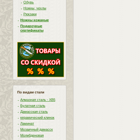
Обувь
Ножны, чехлы
Рюкзаки
Ножны кожаные
Подарочные
сертификаты
По видам стали
Алмазная сталь - ХВ5
Булатная сталь
Дамасская сталь
керамический клинок
Ламинат
Мозаичный дамасск
Молибденовая