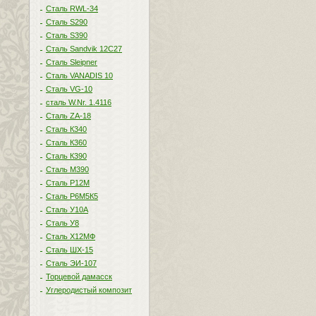
Сталь RWL-34
Сталь S290
Сталь S390
Сталь Sandvik 12C27
Сталь Sleipner
Сталь VANADIS 10
Сталь VG-10
сталь W.Nr. 1.4116
Сталь ZA-18
Сталь К340
Сталь К360
Сталь К390
Сталь М390
Сталь Р12М
Сталь Р6М5К5
Сталь У10А
Сталь У8
Сталь Х12МФ
Сталь ШХ-15
Сталь ЭИ-107
Торцевой дамасск
Углеродистый композит