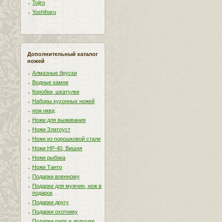
Tojiro
Yoshiharu
Дополнительный каталог
ножей
Алмазные бруски
Водные камни
Коробки, шкатулки
Наборы кухонных ножей
нож нквд
Ножи для выживания
Ножи Златоуст
Ножи из порошковой стали
Ножи НР-40, Вишня
Ножи рыбака
Ножи Танто
Подарки военному
Подарки для мужчин, нож в
подарок
Подарки другу
Подарки охотнику
Подарки папе и дедушке