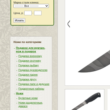
Марка стали клинка:
Цена, р.:
-
<
Ножи по категориям
Подарки для мужчин,
нож в подарок
Подарки военному
Подарки охотнику
Подарки рыбаку
Подарки руководителю
Подарки парню
Подарки другу
Подарки папе и дедушке
Подарочные наборы
Ножи
Булатные ножи
Ножи разделочные,
дамаск