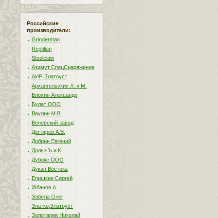
Российские
производители:
Grinderman
Reptilian
Steelclaw
Азимут СпецСнаряжение
АИР, Златоуст
Архангельские Л. и М.
Блохин Александр
Булат ООО
Ваулин М.В.
Веневский завод
Дегтярев А.В.
Добрин Евгений
ДолычЪ и К
Дубокс ООО
Дукан Востока
Епишкин Сергей
Жбанов А.
Забела Олег
Златко,Златоуст
Золотарев Николай