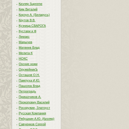
Кизляр Supreme
Ким Виталий
Корзун А. (Беларусь)
Крутов В.В.
Кузница СВАРОГА
Кустари и Ф
Лемакс
Марычев
Матвеев Влад
Мелита-К
НОКС
Окские ножи
ОружейникЪ
Осташов О.Н.
Пампуха И.Ю.
Пашолок Влад
Петроградъ
Приказчиков А.
Прокопович Василий
Росоружие, Златоуст
Русская Компания
Рябушкин А.Ю. (Кизляр)
Савченков Сергей