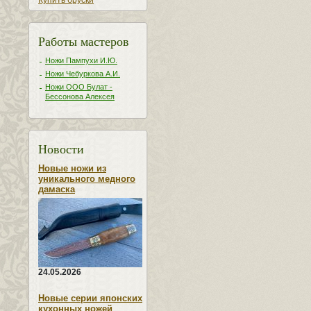
Купить бруски
Работы мастеров
Ножи Пампухи И.Ю.
Ножи Чебуркова А.И.
Ножи ООО Булат -
Бессонова Алексея
Новости
Новые ножи из
уникального медного
дамаска
24.05.2026
Новые серии японских
кухонных ножей