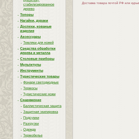
рукоятей),
Доставка товара почтой РФ или курь
стабилизированное
дерево
Топоры
Нагайки, дураки
Доспехи, кованые
изделия
Аксессуары
Темляки для ножей
Средства обработки
дерева и металла
Столовые приборы
Мультитулы
Инструменты
Туристические товары
Фонари светодиодные
Термосы
Туристические ножи
Снаряжение
Баллистическая защита
Защитная экипировка
Подсумки
Разгрузки
Одежда
Термобелье