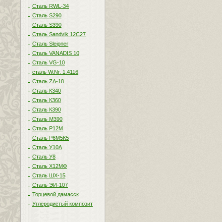
Сталь RWL-34
Сталь S290
Сталь S390
Сталь Sandvik 12C27
Сталь Sleipner
Сталь VANADIS 10
Сталь VG-10
сталь W.Nr. 1.4116
Сталь ZA-18
Сталь К340
Сталь К360
Сталь К390
Сталь М390
Сталь Р12М
Сталь Р6М5К5
Сталь У10А
Сталь У8
Сталь Х12МФ
Сталь ШХ-15
Сталь ЭИ-107
Торцевой дамасск
Углеродистый композит