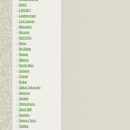
KING
LANSKY
Leatherman
Led Lenser
Masahiro
Mcusta
MIZUNO
Mora
Mr.Blade
Nagao
NiteIze
North Man
Ontario
Opinel
Ruike
Sakai Takayuki
Samura
Satake
Shimomura
Steel Will
Suehiro
Swiss+Tech
Taidea