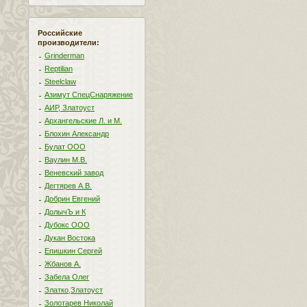
Российские
производители:
Grinderman
Reptilian
Steelclaw
Азимут СпецСнаряжение
АИР, Златоуст
Архангельские Л. и М.
Блохин Александр
Булат ООО
Ваулин М.В.
Веневский завод
Дегтярев А.В.
Добрин Евгений
ДолычЪ и К
Дубокс ООО
Дукан Востока
Епишкин Сергей
Жбанов А.
Забела Олег
Златко,Златоуст
Золотарев Николай