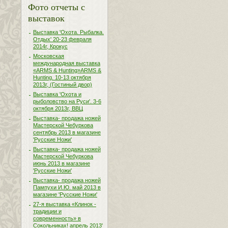
Фото отчеты с
выставок
Выставка 'Охота. Рыбалка.
Отдых' 20-23 февраля
2014г, Крокус
Московская
международная выставка
«ARMS & Hunting»ARMS &
Hunting. 10-13 октября
2013г, (Гостиный двор)
Выставка 'Охота и
рыболовство на Руси'. 3-6
октября 2013г, ВВЦ
Выставка- продажа ножей
Мастерской Чебуркова
сентябрь 2013 в магазине
'Русские Ножи'
Выставка- продажа ножей
Мастерской Чебуркова
июнь 2013 в магазине
'Русские Ножи'
Выставка- продажа ножей
Пампухи И.Ю. май 2013 в
магазине 'Русские Ножи'
27-я выставка «Клинок -
традиции и
современность» в
Сокольниках! апрель 2013'