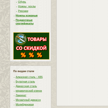
Обувь
Ножны, чехлы
Рюкзаки
Ножны кожаные
Подарочные
сертификаты
По видам стали
Алмазная сталь - ХВ5
Булатная сталь
Дамасская сталь
керамический клинок
Ламинат
Мозаичный дамасск
Молибденовая