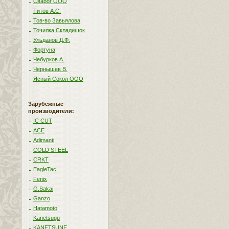
Сварог ООО
Титов А.С.
Тов-во Завьялова
Точилка Складишок
Ульданов Д.Ф.
Фортуна
Чебурков А.
Чернышев В.
Ясный Сокол ООО
Зарубежные
производители:
IC CUT
ACE
Adimanti
COLD STEEL
CRKT
EagleTac
Fenix
G.Sakai
Ganzo
Hatamoto
Kanetsugu
KANETSUNE