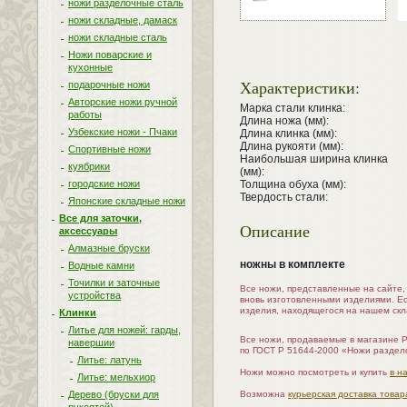
ножи разделочные сталь
ножи складные, дамаск
ножи складные сталь
Ножи поварские и
кухонные
Характеристики:
подарочные ножи
Авторские ножи ручной
Марка стали клинка:
работы
Длина ножа (мм):
Узбекские ножи - Пчаки
Длина клинка (мм):
Длина рукояти (мм):
Спортивные ножи
Наибольшая ширина клинка
куябрики
(мм):
городские ножи
Толщина обуха (мм):
Твердость стали:
Японские складные ножи
Все для заточки,
Описание
аксессуары
Алмазные бруски
ножны в комплекте
Водные камни
Точилки и заточные
Все ножи, представленные на сайте
устройства
вновь изготовленными изделиями. Е
изделия, находящегося на нашем скл
Клинки
Литье для ножей: гарды,
Все ножи, продаваемые в магазине 
навершии
по ГОСТ Р 51644-2000 «Ножи раздел
Литье: латунь
Ножи можно посмотреть и купить
в н
Литье: мельхиор
Дерево (бруски для
Возможна
курьерская доставка товар