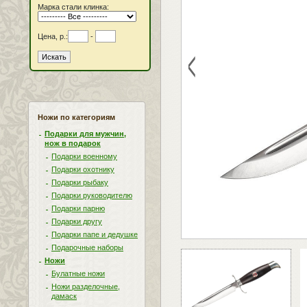
Марка стали клинка:
Цена, р.:
-
<
Ножи по категориям
Подарки для мужчин,
нож в подарок
Подарки военному
Подарки охотнику
Подарки рыбаку
Подарки руководителю
Подарки парню
Подарки другу
Подарки папе и дедушке
Подарочные наборы
Ножи
Булатные ножи
Ножи разделочные,
дамаск