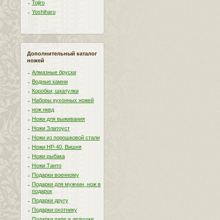
Tojiro
Yoshiharu
Дополнительный каталог
ножей
Алмазные бруски
Водные камни
Коробки, шкатулки
Наборы кухонных ножей
нож нквд
Ножи для выживания
Ножи Златоуст
Ножи из порошковой стали
Ножи НР-40, Вишня
Ножи рыбака
Ножи Танто
Подарки военному
Подарки для мужчин, нож в
подарок
Подарки другу
Подарки охотнику
Подарки папе и дедушке