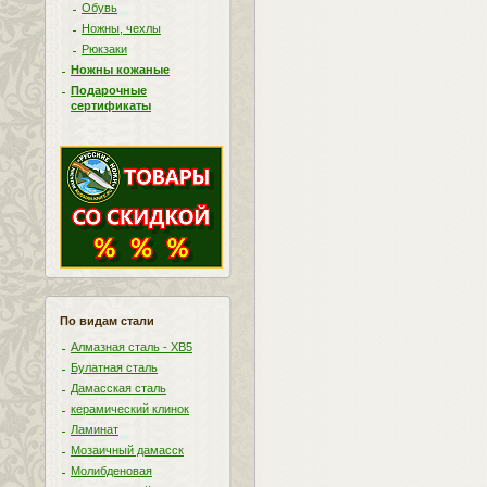
Обувь
Ножны, чехлы
Рюкзаки
Ножны кожаные
Подарочные
сертификаты
По видам стали
Алмазная сталь - ХВ5
Булатная сталь
Дамасская сталь
керамический клинок
Ламинат
Мозаичный дамасск
Молибденовая