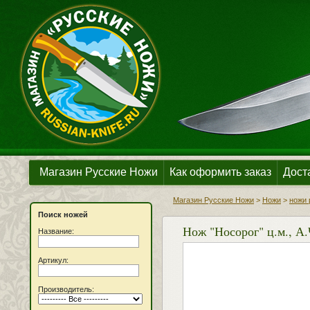
Магазин Русские Ножи
Как оформить заказ
Дост
Магазин Русские Ножи
>
Ножи
>
ножи 
Поиск ножей
Нож "Носорог" ц.м., А.
Название:
Артикул:
Производитель: