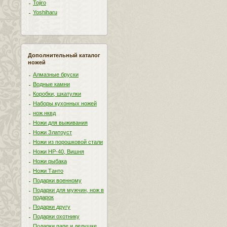
Tojiro
Yoshiharu
Дополнительный каталог
ножей
Алмазные бруски
Водные камни
Коробки, шкатулки
Наборы кухонных ножей
нож нквд
Ножи для выживания
Ножи Златоуст
Ножи из порошковой стали
Ножи НР-40, Вишня
Ножи рыбака
Ножи Танто
Подарки военному
Подарки для мужчин, нож в
подарок
Подарки другу
Подарки охотнику
Подарки папе и дедушке