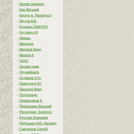
Кизляр Supreme
Ким Виталий
Корзун А. (Беларусь)
Крутов В.В.
Кузница СВАРОГА
Кустари и Ф
Лемакс
Марычев
Матвеев Влад
Мелита-К
НОКС
Окские ножи
ОружейникЪ
Осташов О.Н.
Пампуха И.Ю.
Пашолок Влад
Петроградъ
Приказчиков А.
Прокопович Василий
Росоружие, Златоуст
Русская Компания
Рябушкин А.Ю. (Кизляр)
Савченков Сергей