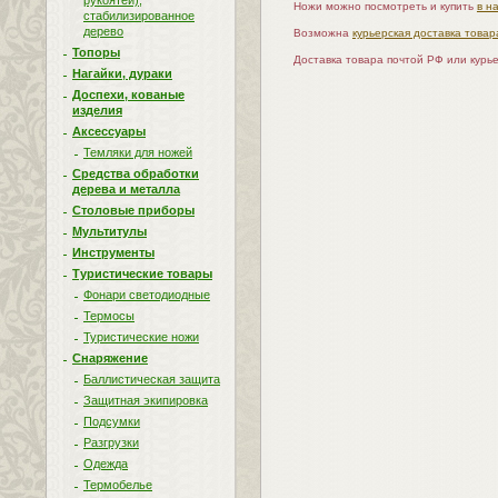
рукоятей),
Ножи можно посмотреть и купить
в н
стабилизированное
дерево
Возможна
курьерская доставка товар
Топоры
Доставка товара почтой РФ или курь
Нагайки, дураки
Доспехи, кованые
изделия
Аксессуары
Темляки для ножей
Средства обработки
дерева и металла
Столовые приборы
Мультитулы
Инструменты
Туристические товары
Фонари светодиодные
Термосы
Туристические ножи
Снаряжение
Баллистическая защита
Защитная экипировка
Подсумки
Разгрузки
Одежда
Термобелье