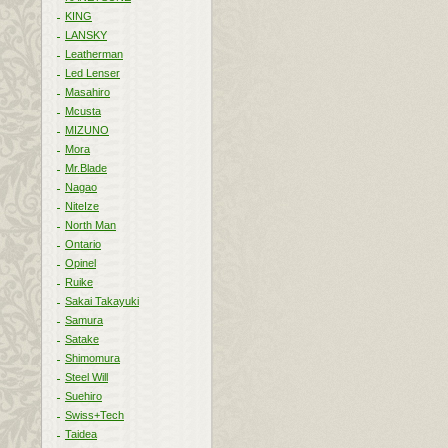
KING
LANSKY
Leatherman
Led Lenser
Masahiro
Mcusta
MIZUNO
Mora
Mr.Blade
Nagao
NiteIze
North Man
Ontario
Opinel
Ruike
Sakai Takayuki
Samura
Satake
Shimomura
Steel Will
Suehiro
Swiss+Tech
Taidea