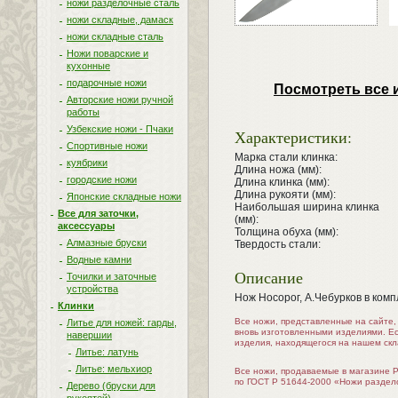
ножи разделочные сталь
ножи складные, дамаск
ножи складные сталь
Ножи поварские и
кухонные
подарочные ножи
Посмотреть все 
Авторские ножи ручной
работы
Узбекские ножи - Пчаки
Характеристики:
Спортивные ножи
Марка стали клинка:
куябрики
Длина ножа (мм):
городские ножи
Длина клинка (мм):
Длина рукояти (мм):
Японские складные ножи
Наибольшая ширина клинка
Все для заточки,
(мм):
аксессуары
Толщина обуха (мм):
Алмазные бруски
Твердость стали:
Водные камни
Описание
Точилки и заточные
устройства
Нож Носорог, А.Чебурков в ком
Клинки
Все ножи, представленные на сайте
Литье для ножей: гарды,
вновь изготовленными изделиями. Е
навершии
изделия, находящегося на нашем скл
Литье: латунь
Литье: мельхиор
Все ножи, продаваемые в магазине 
по ГОСТ Р 51644-2000 «Ножи раздел
Дерево (бруски для