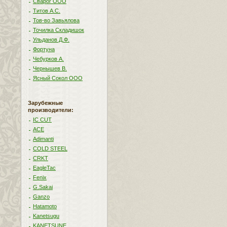
Сварог ООО
Титов А.С.
Тов-во Завьялова
Точилка Складишок
Ульданов Д.Ф.
Фортуна
Чебурков А.
Чернышев В.
Ясный Сокол ООО
Зарубежные
производители:
IC CUT
ACE
Adimanti
COLD STEEL
CRKT
EagleTac
Fenix
G.Sakai
Ganzo
Hatamoto
Kanetsugu
KANETSUNE