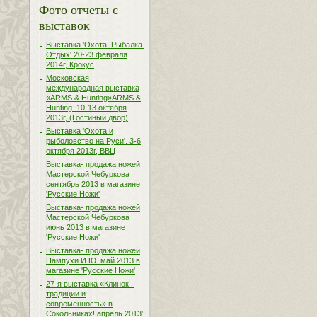
Фото отчеты с
выставок
Выставка 'Охота. Рыбалка.
Отдых' 20-23 февраля
2014г, Крокус
Московская
международная выставка
«ARMS & Hunting»ARMS &
Hunting. 10-13 октября
2013г, (Гостиный двор)
Выставка 'Охота и
рыболовство на Руси'. 3-6
октября 2013г, ВВЦ
Выставка- продажа ножей
Мастерской Чебуркова
сентябрь 2013 в магазине
'Русские Ножи'
Выставка- продажа ножей
Мастерской Чебуркова
июнь 2013 в магазине
'Русские Ножи'
Выставка- продажа ножей
Пампухи И.Ю. май 2013 в
магазине 'Русские Ножи'
27-я выставка «Клинок -
традиции и
современность» в
Сокольниках! апрель 2013'