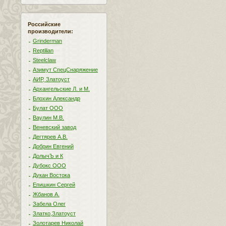
Российские
производители:
Grinderman
Reptilian
Steelclaw
Азимут СпецСнаряжение
АИР, Златоуст
Архангельские Л. и М.
Блохин Александр
Булат ООО
Ваулин М.В.
Веневский завод
Дегтярев А.В.
Добрин Евгений
ДолычЪ и К
Дубокс ООО
Дукан Востока
Епишкин Сергей
Жбанов А.
Забела Олег
Златко,Златоуст
Золотарев Николай