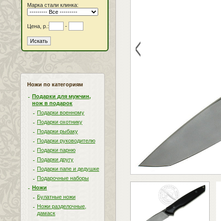
Марка стали клинка:
Цена, р.:
-
<
Ножи по категориям
Подарки для мужчин,
нож в подарок
Подарки военному
Подарки охотнику
Подарки рыбаку
Подарки руководителю
Подарки парню
Подарки другу
Подарки папе и дедушке
Подарочные наборы
Ножи
Булатные ножи
Ножи разделочные,
дамаск