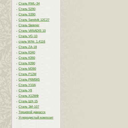
Сталь RWL-34
Сталь S290
Сталь S390
Сталь Sandvik 12C27
Сталь Sleipner
Сталь VANADIS 10
Сталь VG-10
сталь W.Nr. 1.4116
Сталь ZA-18
Сталь К340
Сталь К360
Сталь К390
Сталь М390
Сталь Р12М
Сталь Р6М5К5
Сталь У10А
Сталь У8
Сталь Х12МФ
Сталь ШХ-15
Сталь ЭИ-107
Торцевой дамасск
Углеродистый композит