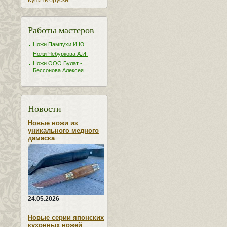
Купить бруски
Работы мастеров
Ножи Пампухи И.Ю.
Ножи Чебуркова А.И.
Ножи ООО Булат -
Бессонова Алексея
Новости
Новые ножи из
уникального медного
дамаска
24.05.2026
Новые серии японских
кухонных ножей