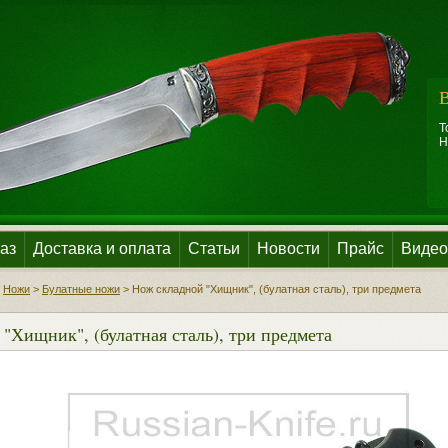
В
Т
Н
аз
Доставка и оплата
Статьи
Новости
Прайс
Видео
>
Ножи
>
Булатные ножи
>
Нож складной "Хищник", (булатная сталь), три предмета
"Хищник", (булатная сталь), три предмета