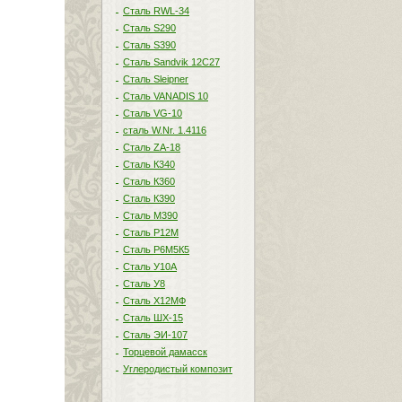
Сталь RWL-34
Сталь S290
Сталь S390
Сталь Sandvik 12C27
Сталь Sleipner
Сталь VANADIS 10
Сталь VG-10
сталь W.Nr. 1.4116
Сталь ZA-18
Сталь К340
Сталь К360
Сталь К390
Сталь М390
Сталь Р12М
Сталь Р6М5К5
Сталь У10А
Сталь У8
Сталь Х12МФ
Сталь ШХ-15
Сталь ЭИ-107
Торцевой дамасск
Углеродистый композит