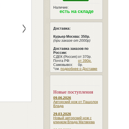
Наличие:
есть на складе
>
Доставка:
Курьер Москва: 350р.
(при заказе от 2000р)
Доставка заказов по
России:
СДЕК (Россия):
от 370р.
Почта РФ:
от 390р.
Самовывоз:
0р.
*см.
подробнее о Доставке
Новые поступления
09.06.2026
Авторский нож от Пашолок
Влада
29.03.2026
Новый авторский нож с
клинком Влада Матвеева