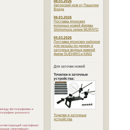
08.03.2026
Авторский нож от Пашолок
Влада
06.03.2026
Поставка японских
кухонных ножей фирмы
Shimomura серии MURATO
05.03.2026
Поставка японских наборов
для резьбы по дереву и
заточных водных камней
фирм SUEHIRO и KING
Для заточки ножей
Точилки и заточные
устройства:
я между фотографиями и
отографию реального
Точилки и заточные
устройства
соответсвующий сертификат
альные спортивные».