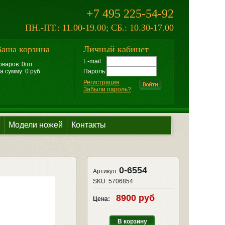
+7 495 225-54-92
ПН.-ПТ.: 11.00-19.00; СБ.: 10.30-17.00
аша корзина
Личный кабинет
E-mail:
оваров: 0шт.
а сумму: 0 руб
Пароль:
Регистрация
Забыли пароль?
Модели ножей
Контакты
0-6554
Артикул:
SKU:
5706854
8900 руб
Цена:
В корзину