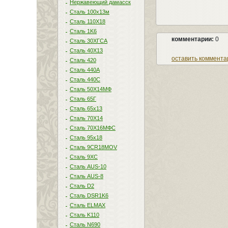
Нержавеющий дамасск
Сталь 100х13м
Сталь 110Х18
Сталь 1K6
комментарии:
0
Сталь 30ХГСА
Сталь 40Х13
оставить коммента
Сталь 420
Сталь 440A
Сталь 440С
Сталь 50Х14МФ
Сталь 65Г
Сталь 65х13
Сталь 70Х14
Сталь 70Х16МФС
Сталь 95х18
Сталь 9CR18MOV
Сталь 9ХС
Сталь AUS-10
Сталь AUS-8
Сталь D2
Сталь DSR1K6
Сталь ELMAX
Сталь K110
Сталь N690