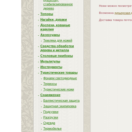
рукоятей),
стабилизированное
Ножи можно посмотрет
дерево
Возможна
курьерская 
Топоры
Нагайки, дураки
Доставка товара почт
Доспехи, кованые
изделия
Аксессуары
Темляки для ножей
Средства обработки
дерева и металла
Столовые приборы
Мультитулы
Инструменты
Туристические товары
Фонари светодиодные
Термосы
Туристические ножи
Снаряжение
Баллистическая защита
Защитная экипировка
Подсумки
Разгрузки
Одежда
Термобелье