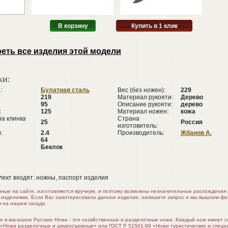
В корзину
Купить в 1 клик
еть все изделия этой модели
ки:
:
Булатная сталь
Вес (без ножен):
229
219
Материал рукояти:
Дерево
95
Описание рукояти:
дерево
:
125
Материал ножен:
кожа
а клинка
Страна
25
Россия
изготовитель:
:
2.4
Производитель:
Жбанов А.
64
Беклок
лект входят: ножны, паспорт изделия
нные на сайте, изготовляются вручную, и поэтому возможны незначительные расхождени
 изделиями. Если Вас заинтересовало данное изделие, напишите запрос и мы вышлем ф
я на нашем складе.
е в магазине Русские Ножи - это хозяйственные и разделочные ножи. Каждый нож имеет 
 «Ножи разделочные и шкуросъемные» или ГОСТ Р 51501-99 «Ножи туристические и специ