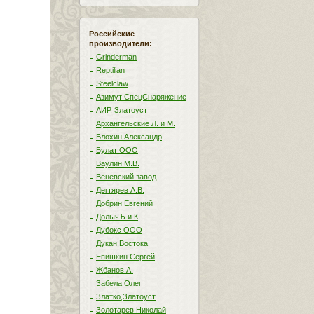
Российские
производители:
Grinderman
Reptilian
Steelclaw
Азимут СпецСнаряжение
АИР, Златоуст
Архангельские Л. и М.
Блохин Александр
Булат ООО
Ваулин М.В.
Веневский завод
Дегтярев А.В.
Добрин Евгений
ДолычЪ и К
Дубокс ООО
Дукан Востока
Епишкин Сергей
Жбанов А.
Забела Олег
Златко,Златоуст
Золотарев Николай