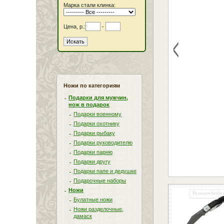
Марка стали клинка:
Цена, р.:
-
<
Ножи по категориям
Подарки для мужчин,
нож в подарок
Подарки военному
Подарки охотнику
Подарки рыбаку
Подарки руководителю
Подарки парню
Подарки другу
Подарки папе и дедушке
Подарочные наборы
Ножи
Булатные ножи
Ножи разделочные,
дамаск