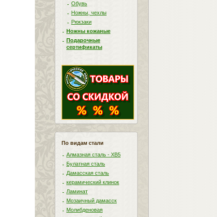
Обувь
Ножны, чехлы
Рюкзаки
Ножны кожаные
Подарочные
сертификаты
По видам стали
Алмазная сталь - ХВ5
Булатная сталь
Дамасская сталь
керамический клинок
Ламинат
Мозаичный дамасск
Молибденовая