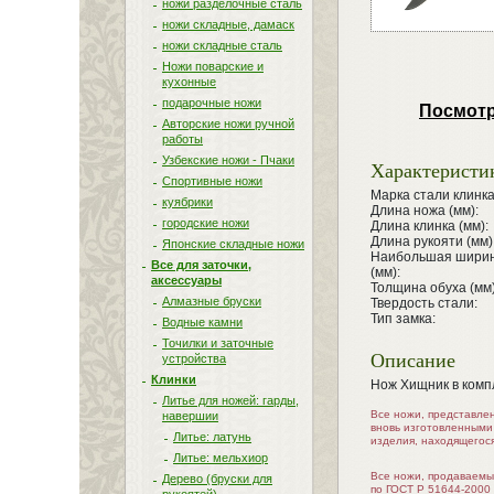
ножи разделочные сталь
ножи складные, дамаск
ножи складные сталь
Ножи поварские и
кухонные
подарочные ножи
Посмотр
Авторские ножи ручной
работы
Узбекские ножи - Пчаки
Характеристи
Спортивные ножи
Марка стали клинка
куябрики
Длина ножа (мм):
городские ножи
Длина клинка (мм):
Длина рукояти (мм)
Японские складные ножи
Наибольшая ширин
Все для заточки,
(мм):
аксессуары
Толщина обуха (мм)
Алмазные бруски
Твердость стали:
Тип замка:
Водные камни
Точилки и заточные
Описание
устройства
Клинки
Нож Хищник в комп
Литье для ножей: гарды,
Все ножи, представле
навершии
вновь изготовленными
Литье: латунь
изделия, находящегос
Литье: мельхиор
Все ножи, продаваемы
Дерево (бруски для
по ГОСТ Р 51644-2000