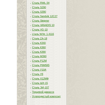
Сталь RWL-34
Сталь S290
Сталь S390
Сталь Sandvik 12C27
Сталь Sleipner
Сталь VANADIS 10
Сталь VG-10
сталь W.Nr. 1.4116
Сталь ZA-18
Сталь К340
Сталь К360
Сталь К390
Сталь М390
Сталь Р12М
Сталь Р6М5К5
Сталь У10А
Сталь У8
Сталь Х12МФ
Сталь ШХ-15
Сталь ЭИ-107
Торцевой дамасск
Углеродистый композит