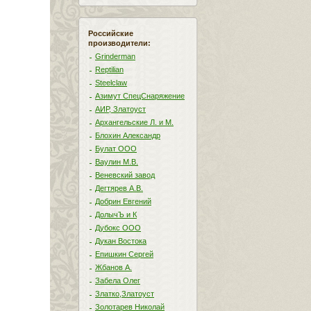
Российские
производители:
Grinderman
Reptilian
Steelclaw
Азимут СпецСнаряжение
АИР, Златоуст
Архангельские Л. и М.
Блохин Александр
Булат ООО
Ваулин М.В.
Веневский завод
Дегтярев А.В.
Добрин Евгений
ДолычЪ и К
Дубокс ООО
Дукан Востока
Епишкин Сергей
Жбанов А.
Забела Олег
Златко,Златоуст
Золотарев Николай