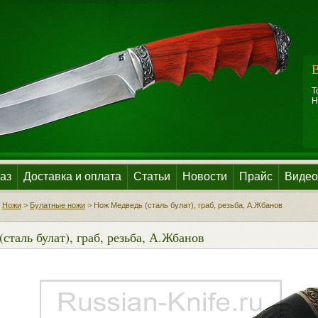
В
Т
Н
аз
Доставка и оплата
Статьи
Новости
Прайс
Видео
>
Ножи
>
Булатные ножи
>
Нож Медведь (сталь булат), граб, резьба, А.Жбанов
сталь булат), граб, резьба, А.Жбанов