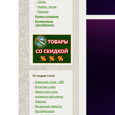
Обувь
Ножны, чехлы
Рюкзаки
Ножны кожаные
Подарочные
сертификаты
По видам стали
Алмазная сталь - ХВ5
Булатная сталь
Дамасская сталь
керамический клинок
Ламинат
Мозаичный дамасск
Молибденовая