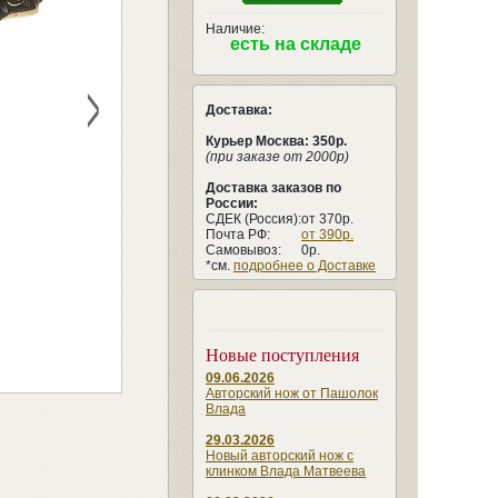
Наличие:
есть на складе
>
Доставка:
Курьер Москва: 350р.
(при заказе от 2000р)
Доставка заказов по
России:
СДЕК (Россия):
от 370р.
Почта РФ:
от 390р.
Самовывоз:
0р.
*см.
подробнее о Доставке
Новые поступления
09.06.2026
Авторский нож от Пашолок
Влада
29.03.2026
Новый авторский нож с
клинком Влада Матвеева