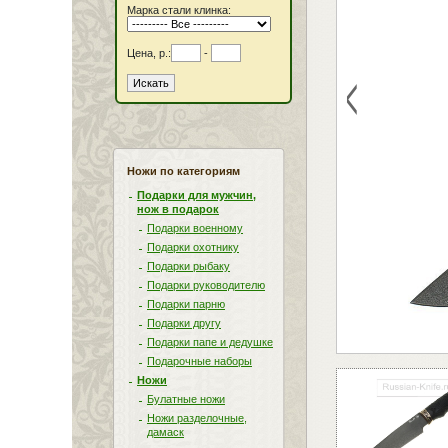
Марка стали клинка:
Цена, р.:
-
<
Ножи по категориям
Подарки для мужчин,
нож в подарок
Подарки военному
Подарки охотнику
Подарки рыбаку
Подарки руководителю
Подарки парню
Подарки другу
Подарки папе и дедушке
Подарочные наборы
Ножи
Булатные ножи
Ножи разделочные,
дамаск