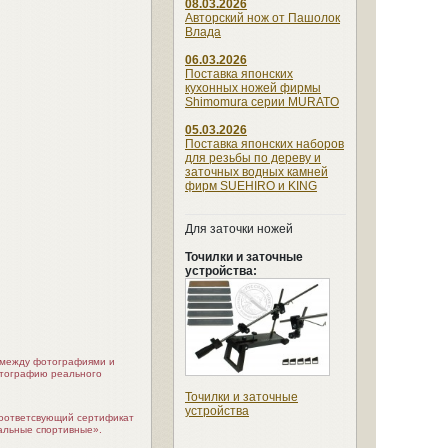
08.03.2026
Авторский нож от Пашолок
Влада
06.03.2026
Поставка японских
кухонных ножей фирмы
Shimomura серии MURATO
05.03.2026
Поставка японских наборов
для резьбы по дереву и
заточных водных камней
фирм SUEHIRO и KING
Для заточки ножей
Точилки и заточные
устройства:
я между фотографиями и
отографию реального
Точилки и заточные
устройства
соответсвующий сертификат
альные спортивные».