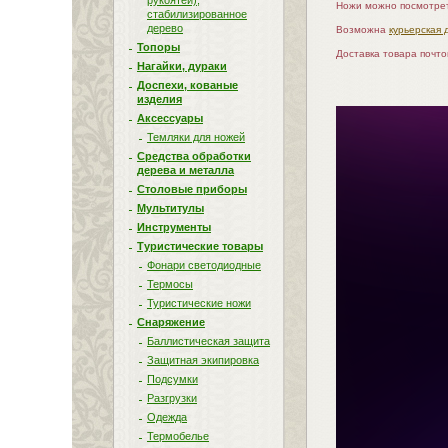
рукоятей),
Ножи можно посмотрет
стабилизированное
дерево
Возможна
курьерская 
Топоры
Доставка товара почт
Нагайки, дураки
Доспехи, кованые
изделия
Аксессуары
Темляки для ножей
Средства обработки
дерева и металла
Столовые приборы
Мультитулы
Инструменты
Туристические товары
Фонари светодиодные
Термосы
Туристические ножи
Снаряжение
Баллистическая защита
Защитная экипировка
Подсумки
Разгрузки
Одежда
Термобелье