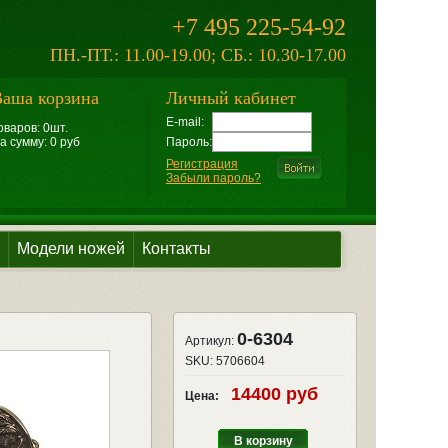
+7 495 225-54-92
ПН.-ПТ.: 11.00-19.00; СБ.: 10.30-17.00
аша корзина
Личный кабинет
E-mail:
оваров: 0шт.
а сумму: 0 руб
Пароль:
Регистрация
Забыли пароль?
Модели ножей
Контакты
0-6304
Артикул:
SKU:
5706604
14400 руб
Цена:
В корзину