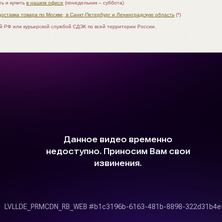
ь и купить
в нашем офисе
(понедельник – суббота)
доставка товара по Москве, в Санкт-Петербург и Ленинградскую область
(*)
ой РФ или курьерской службой СДЭК по всей территории России.