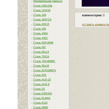
Нержавеющий дамасск
Сталь 100х13м
Сталь 110Х18
Сталь 1K6
комментарии:
0
Сталь 30ХГСА
Сталь 40Х13
оставить коммента
Сталь 420
Сталь 440A
Сталь 440С
Сталь 50Х14МФ
Сталь 65Г
Сталь 65х13
Сталь 70Х14
Сталь 70Х16МФС
Сталь 95х18
Сталь 9CR18MOV
Сталь 9ХС
Сталь AUS-10
Сталь AUS-8
Сталь D2
Сталь DSR1K6
Сталь ELMAX
Сталь K110
Сталь N690