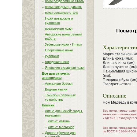
ножи разделочные сталь
ножи складные, дамаск
ножи складные сталь
Ножи поварские и
кухонные
подарочные ножи
Посмотр
Авторские ножи ручной
работы
Узбекские ножи - Пчаки
Характеристи
Спортивные ножи
Марка стали клинка
куябрики
Длина ножа (мм):
городские ножи
Длина клинка (мм):
Длина рукояти (мм)
Японские складные ножи
Наибольшая ширин
Все для заточки,
(мм):
аксессуары
Толщина обуха (мм)
Алмазные бруски
Твердость стали:
Водные камни
Описание
Точилки и заточные
устройства
Нож Медведь в ком
Клинки
Все ножи, представле
Литье для ножей: гарды,
вновь изготовленными
навершии
изделия, находящегос
Литье: латунь
Литье: мельхиор
Все ножи, продаваемы
по ГОСТ Р 51644-2000
Дерево (бруски для