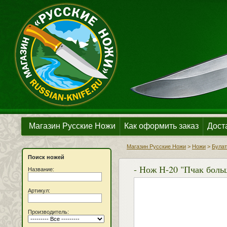
Магазин Русские Ножи
Как оформить заказ
Дост
Магазин Русские Ножи
>
Ножи
>
Булат
Поиск ножей
- Нож Н-20 "Пчак больш
Название:
Артикул:
Производитель: