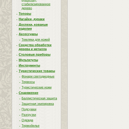
рукоятей),
стабилизированное
дерево
Топоры
Нагайки, дураки
Доспехи, кованые
изделия
Аксессуары
Темляки для ножей
Средства обработки
дерева и металла
Столовые приборы
Мультитулы
Инструменты
Туристические товары
Фонари светодиодные
Термосы
Туристические ножи
Снаряжение
Баллистическая защита
Защитная экипировка
Подсумки
Разгрузки
Одежда
Термобелье