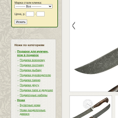
Марка стали клинка:
Цена, р.:
-
<
Ножи по категориям
Подарки для мужчин,
нож в подарок
Подарки военному
Подарки охотнику
Подарки рыбаку
Подарки руководителю
Подарки парню
Подарки другу
Подарки папе и дедушке
Подарочные наборы
Ножи
Булатные ножи
Ножи разделочные,
дамаск