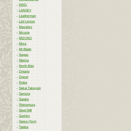
KING
LANSKY
Leatherman
Led Lenser
Masahiro
Mcusta
MIZUNO
Mora
Mr.Blade
Nagao
NiteIze
North Man
Ontario
Opinel
Ruike
Sakai Takayuki
Samura
Satake
Shimomura
Steel Will
Suehiro
Swiss+Tech
Taidea