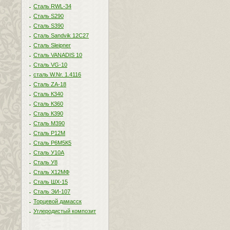
Сталь RWL-34
Сталь S290
Сталь S390
Сталь Sandvik 12C27
Сталь Sleipner
Сталь VANADIS 10
Сталь VG-10
сталь W.Nr. 1.4116
Сталь ZA-18
Сталь К340
Сталь К360
Сталь К390
Сталь М390
Сталь Р12М
Сталь Р6М5К5
Сталь У10А
Сталь У8
Сталь Х12МФ
Сталь ШХ-15
Сталь ЭИ-107
Торцевой дамасск
Углеродистый композит