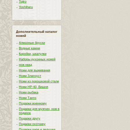
Tojiro
Yoshiharu
Дополнительный каталог
ножей
Алмазные бруски
Водные камни
Коробки, шкатулки
Наборы кухонных ножей
нож нквд
Ножи для выживания
Ножи Златоуст
Ножи из порошковой стали
Ножи НР-40, Вишня
Ножи рыбака
Ножи Танто
Подарки военному
Подарки для мужчин, нож в
подарок
Подарки другу
Подарки охотнику
Подарки папе и дедушке