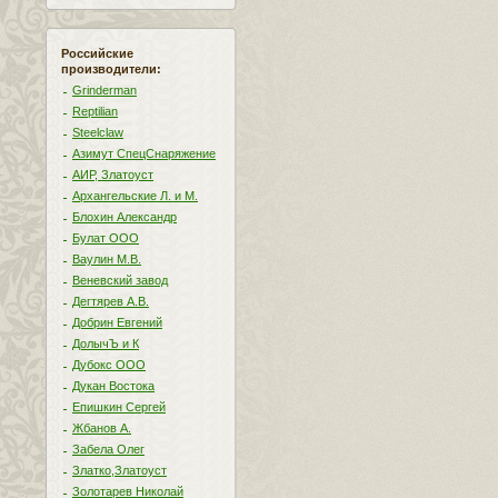
Российские
производители:
Grinderman
Reptilian
Steelclaw
Азимут СпецСнаряжение
АИР, Златоуст
Архангельские Л. и М.
Блохин Александр
Булат ООО
Ваулин М.В.
Веневский завод
Дегтярев А.В.
Добрин Евгений
ДолычЪ и К
Дубокс ООО
Дукан Востока
Епишкин Сергей
Жбанов А.
Забела Олег
Златко,Златоуст
Золотарев Николай