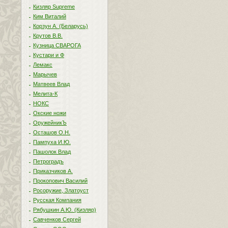
Кизляр Supreme
Ким Виталий
Корзун А. (Беларусь)
Крутов В.В.
Кузница СВАРОГА
Кустари и Ф
Лемакс
Марычев
Матвеев Влад
Мелита-К
НОКС
Окские ножи
ОружейникЪ
Осташов О.Н.
Пампуха И.Ю.
Пашолок Влад
Петроградъ
Приказчиков А.
Прокопович Василий
Росоружие, Златоуст
Русская Компания
Рябушкин А.Ю. (Кизляр)
Савченков Сергей