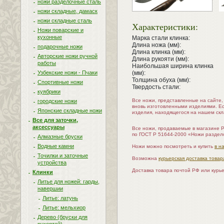
ножи разделочные сталь
ножи складные, дамаск
ножи складные сталь
Характеристики:
Ножи поварские и
кухонные
Марка стали клинка:
Длина ножа (мм):
подарочные ножи
Длина клинка (мм):
Авторские ножи ручной
Длина рукояти (мм):
работы
Наибольшая ширина клинка
Узбекские ножи - Пчаки
(мм):
Толщина обуха (мм):
Спортивные ножи
Твердость стали:
куябрики
Все ножи, представленные на сайте
городские ножи
вновь изготовленными изделиями. Е
Японские складные ножи
изделия, находящегося на нашем скл
Все для заточки,
аксессуары
Все ножи, продаваемые в магазине 
по ГОСТ Р 51644-2000 «Ножи раздел
Алмазные бруски
Водные камни
Ножи можно посмотреть и купить
в н
Точилки и заточные
Возможна
курьерская доставка товар
устройства
Доставка товара почтой РФ или курь
Клинки
Литье для ножей: гарды,
навершии
Литье: латунь
Литье: мельхиор
Дерево (бруски для