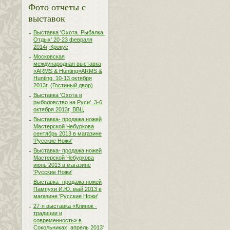
Фото отчеты с
выставок
Выставка 'Охота. Рыбалка.
Отдых' 20-23 февраля
2014г, Крокус
Московская
международная выставка
«ARMS & Hunting»ARMS &
Hunting. 10-13 октября
2013г, (Гостиный двор)
Выставка 'Охота и
рыболовство на Руси'. 3-6
октября 2013г, ВВЦ
Выставка- продажа ножей
Мастерской Чебуркова
сентябрь 2013 в магазине
'Русские Ножи'
Выставка- продажа ножей
Мастерской Чебуркова
июнь 2013 в магазине
'Русские Ножи'
Выставка- продажа ножей
Пампухи И.Ю. май 2013 в
магазине 'Русские Ножи'
27-я выставка «Клинок -
традиции и
современность» в
Сокольниках! апрель 2013'