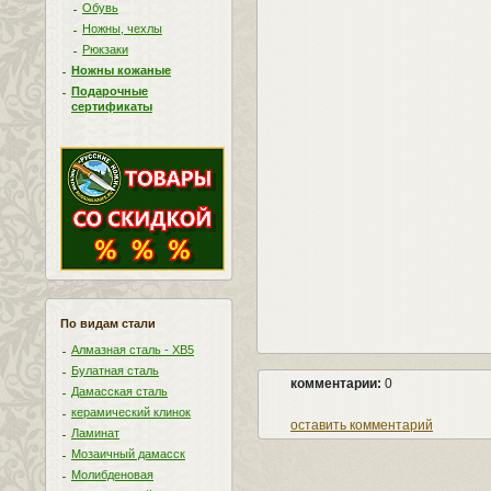
Обувь
Ножны, чехлы
Рюкзаки
Ножны кожаные
Подарочные
сертификаты
По видам стали
Алмазная сталь - ХВ5
Булатная сталь
комментарии:
0
Дамасская сталь
керамический клинок
оставить комментарий
Ламинат
Мозаичный дамасск
Молибденовая