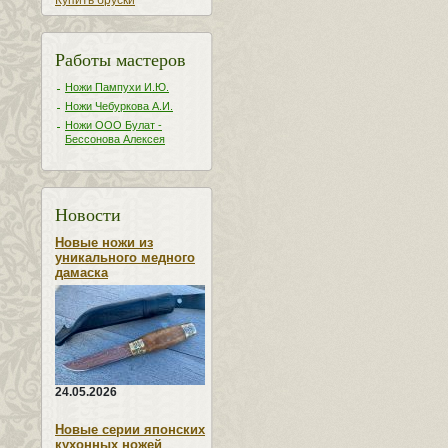
Купить бруски
Работы мастеров
Ножи Пампухи И.Ю.
Ножи Чебуркова А.И.
Ножи ООО Булат -
Бессонова Алексея
Новости
Новые ножи из
уникального медного
дамаска
24.05.2026
Новые серии японских
кухонных ножей