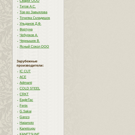
Сварог ООО
Титов А.С.
Тов-во Завьялова
Точилка Складишок
Ульданов Д.Ф.
Фортуна
Чебурков А.
Чернышев В.
Ясный Сокол ООО
Зарубежные
производители:
IC CUT
ACE
Adimanti
COLD STEEL
CRKT
EagleTac
Fenix
G.Sakai
Ganzo
Hatamoto
Kanetsugu
KANETSUNE