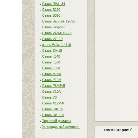
Сталь RWL-34
Сталь S290
Сталь S390
Сталь Sandvik 12C27
Сталь Sleipner
Сталь VANADIS 10
Сталь VG-10
сталь W.Nr. 1.4116
Сталь ZA-18
Сталь К340
Сталь К360
Сталь К390
Сталь М390
Сталь Р12М
Сталь Р6М5К5
Сталь У10А
Сталь У8
Сталь Х12МФ
Сталь ШХ-15
Сталь ЭИ-107
Торцевой дамасск
Углеродистый композит
комментарии:
0