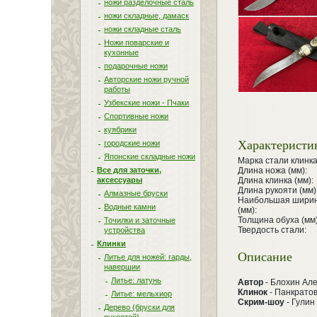
ножи разделочные сталь
ножи складные, дамаск
ножи складные сталь
Ножи поварские и
кухонные
подарочные ножи
Авторские ножи ручной
работы
Узбекские ножи - Пчаки
Спортивные ножи
куябрики
Характеристи
городские ножи
Японские складные ножи
Марка стали клинка
Все для заточки,
Длина ножа (мм):
аксессуары
Длина клинка (мм):
Длина рукояти (мм)
Алмазные бруски
Наибольшая ширин
Водные камни
(мм):
Толщина обуха (мм)
Точилки и заточные
Твердость стали:
устройства
Клинки
Описание
Литье для ножей: гарды,
навершии
Литье: латунь
Автор
- Блохин Але
Клинок
- Панкратов
Литье: мельхиор
Скрим-шоу
- Гулин
Дерево (бруски для