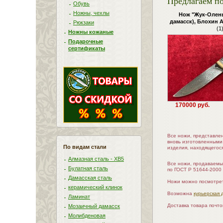
Предлагаем по
Обувь
Ножны, чехлы
Нож "Жук-Олен
дамасск), Блохин 
Рюкзаки
(1
Ножны кожаные
Подарочные
сертификаты
170000 руб.
Все ножи, представле
вновь изготовленными
По видам стали
изделия, находящегос
Алмазная сталь - ХВ5
Все ножи, продаваемы
Булатная сталь
по ГОСТ Р 51644-2000
Дамасская сталь
Ножи можно посмотрет
керамический клинок
Возможна
курьерская 
Ламинат
Доставка товара почт
Мозаичный дамасск
Молибденовая