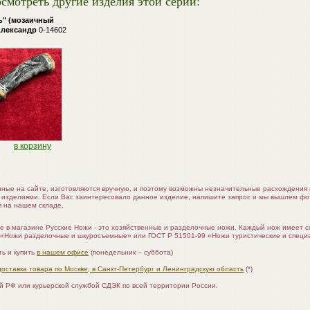
смотреть другие изделия этой серии:
ь" (мозаичный
Александр
0-14602
)
в корзину
нные на сайте, изготовляются вручную, и поэтому возможны незначительные расхождени
 изделиями. Если Вас заинтересовало данное изделие, напишите запрос и мы вышлем ф
я на нашем складе.
е в магазине Русские Ножи - это хозяйственные и разделочные ножи. Каждый нож имеет 
 «Ножи разделочные и шкуросъемные» или ГОСТ Р 51501-99 «Ножи туристические и специ
ь и купить
в нашем офисе
(понедельник – суббота)
доставка товара по Москве, в Санкт-Петербург и Ленинградскую область
(*)
ой РФ или курьерской службой СДЭК по всей территории России.