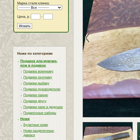
Марка стали клинка:
Цена, р.:
-
<
Ножи по категориям
Подарки для мужчин,
нож в подарок
Подарки военному
Подарки охотнику
Подарки рыбаку
Подарки руководителю
Подарки парню
Подарки другу
Подарки папе и дедушке
Подарочные наборы
Ножи
Булатные ножи
Ножи разделочные,
дамаск