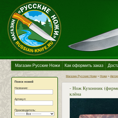
Магазин Русские Ножи
Как оформить заказ
Дост
Магазин Русские Ножи
>
Ножи
>
Автор
Поиск ножей
- Нож Кухонник (фирмен
Название:
клёна
Артикул:
Производитель: