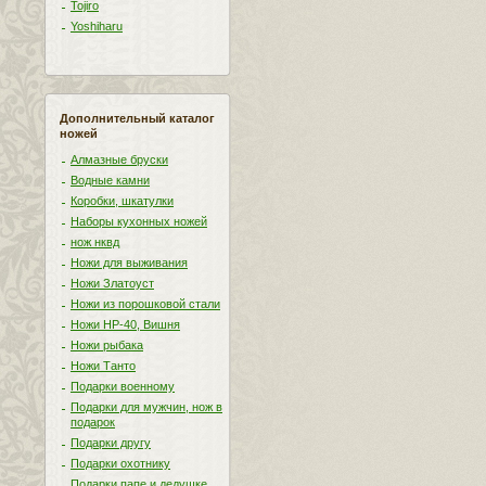
Tojiro
Yoshiharu
Дополнительный каталог
ножей
Алмазные бруски
Водные камни
Коробки, шкатулки
Наборы кухонных ножей
нож нквд
Ножи для выживания
Ножи Златоуст
Ножи из порошковой стали
Ножи НР-40, Вишня
Ножи рыбака
Ножи Танто
Подарки военному
Подарки для мужчин, нож в
подарок
Подарки другу
Подарки охотнику
Подарки папе и дедушке