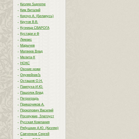
Кизляр Supreme
Ким Виталий
Корзун А. (Беларусь)
Крутов В.В.
Кузница СВАРОГА
Кустари и Ф
Лемакс
Марычев
Матвеев Влад
Мелита-К
НОКС
Окские ножи
ОружейникЪ
Осташов О.Н.
Пампуха И.Ю.
Пашолок Влад
Петроградъ
Приказчиков А.
Прокопович Василий
Росоружие, Златоуст
Русская Компания
Рябушкин А.Ю. (Кизляр)
Савченков Сергей