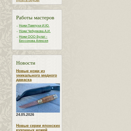
Купить бруски
Работы мастеров
Ножи Пампухи И.Ю.
Ножи Чебуркова А.И.
Ножи ООО Булат -
Бессонова Алексея
Новости
Новые ножи из
уникального медного
дамаска
24.05.2026
Новые серии японских
кухонных ножей