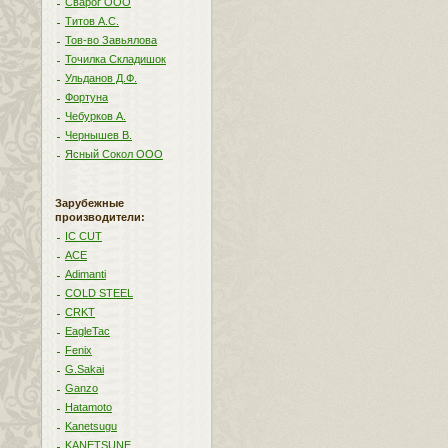
Сварог ООО
Титов А.С.
Тов-во Завьялова
Точилка Складишок
Ульданов Д.Ф.
Фортуна
Чебурков А.
Чернышев В.
Ясный Сокол ООО
Зарубежные
производители:
IC CUT
ACE
Adimanti
COLD STEEL
CRKT
EagleTac
Fenix
G.Sakai
Ganzo
Hatamoto
Kanetsugu
KANETSUNE