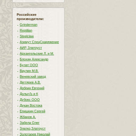
Российские
производители:
Grinderman
Reptilian
Steelclaw
Азимут СпецСнаряжение
АИР, Златоуст
Архангельские Л. и М.
Блохин Александр
Булат ООО
Ваулин М.В.
Веневский завод
Дегтярев А.В.
Добрин Евгений
ДолычЪ и К
Дубокс ООО
Дукан Востока
Епишкин Сергей
Жбанов А.
Забела Олег
Златко,Златоуст
Золотарев Николай