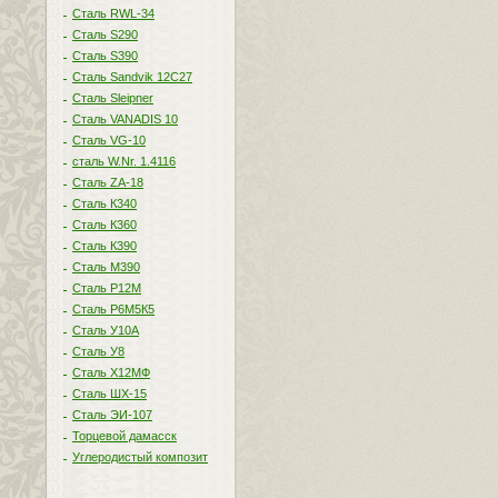
Сталь RWL-34
Сталь S290
Сталь S390
Сталь Sandvik 12C27
Сталь Sleipner
Сталь VANADIS 10
Сталь VG-10
сталь W.Nr. 1.4116
Сталь ZA-18
Сталь К340
Сталь К360
Сталь К390
Сталь М390
Сталь Р12М
Сталь Р6М5К5
Сталь У10А
Сталь У8
Сталь Х12МФ
Сталь ШХ-15
Сталь ЭИ-107
Торцевой дамасск
Углеродистый композит