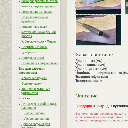
ножи разделочные сталь
ножи складные, дамаск
ножи складные сталь
Ножи поварские и
кухонные
подарочные ножи
Авторские ножи ручной
работы
Узбекские ножи - Пчаки
Спортивные ножи
куябрики
Характеристики:
городские ножи
Длина ножа (мм):
Японские складные ножи
Длина клинка (мм):
Длина рукояти (мм):
Все для заточки,
Наибольшая ширина клинка (мм
аксессуары
Толщина обуха (мм):
Алмазные бруски
Твердость стали:
Водные камни
Точилки и заточные
устройства
Описание
Клинки
Литье для ножей: гарды,
В
подарок
к ножу идёт
кухонна
навершии
Литье: латунь
Все ножи, представленные на сайте
вновь изготовленными изделиями. Е
Литье: мельхиор
изделия, находящегося на нашем скл
Дерево (бруски для