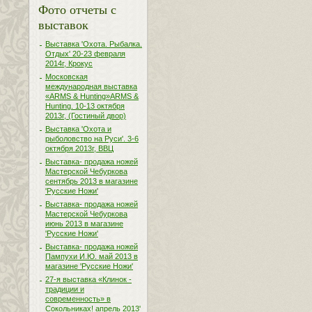
Фото отчеты с
выставок
Выставка 'Охота. Рыбалка.
Отдых' 20-23 февраля
2014г, Крокус
Московская
международная выставка
«ARMS & Hunting»ARMS &
Hunting. 10-13 октября
2013г, (Гостиный двор)
Выставка 'Охота и
рыболовство на Руси'. 3-6
октября 2013г, ВВЦ
Выставка- продажа ножей
Мастерской Чебуркова
сентябрь 2013 в магазине
'Русские Ножи'
Выставка- продажа ножей
Мастерской Чебуркова
июнь 2013 в магазине
'Русские Ножи'
Выставка- продажа ножей
Пампухи И.Ю. май 2013 в
магазине 'Русские Ножи'
27-я выставка «Клинок -
традиции и
современность» в
Сокольниках! апрель 2013'