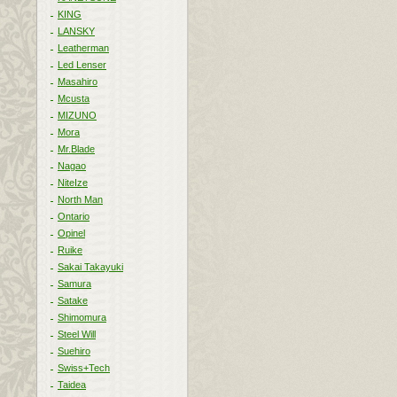
KING
LANSKY
Leatherman
Led Lenser
Masahiro
Mcusta
MIZUNO
Mora
Mr.Blade
Nagao
NiteIze
North Man
Ontario
Opinel
Ruike
Sakai Takayuki
Samura
Satake
Shimomura
Steel Will
Suehiro
Swiss+Tech
Taidea