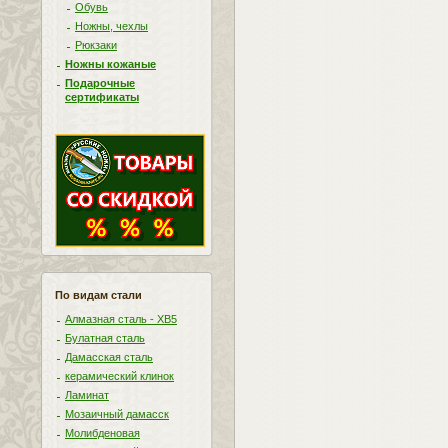
Обувь
Ножны, чехлы
Рюкзаки
Ножны кожаные
Подарочные
сертификаты
По видам стали
Алмазная сталь - ХВ5
Булатная сталь
Дамасская сталь
керамический клинок
Ламинат
Мозаичный дамасск
Молибденовая