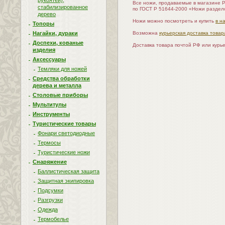
рукоятей),
Все ножи, продаваемые в магазине 
стабилизированное
по ГОСТ Р 51644-2000 «Ножи раздел
дерево
Ножи можно посмотреть и купить
в н
Топоры
Возможна
курьерская доставка товар
Нагайки, дураки
Доспехи, кованые
Доставка товара почтой РФ или курь
изделия
Аксессуары
Темляки для ножей
Средства обработки
дерева и металла
Столовые приборы
Мультитулы
Инструменты
Туристические товары
Фонари светодиодные
Термосы
Туристические ножи
Снаряжение
Баллистическая защита
Защитная экипировка
Подсумки
Разгрузки
Одежда
Термобелье