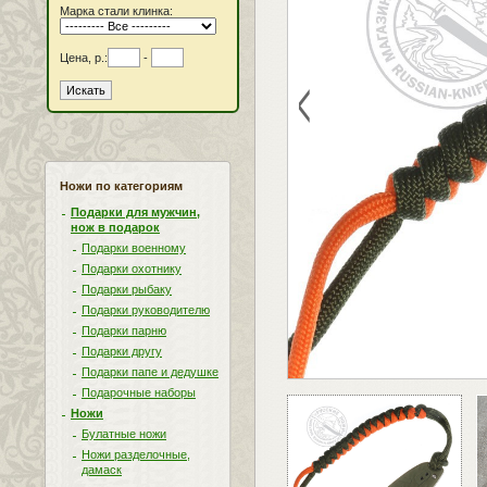
Марка стали клинка:
Цена, р.:
-
<
Ножи по категориям
Подарки для мужчин,
нож в подарок
Подарки военному
Подарки охотнику
Подарки рыбаку
Подарки руководителю
Подарки парню
Подарки другу
Подарки папе и дедушке
Подарочные наборы
Ножи
Булатные ножи
Ножи разделочные,
дамаск