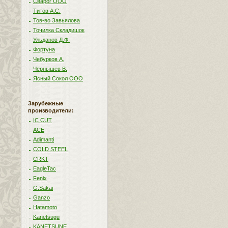
Сварог ООО
Титов А.С.
Тов-во Завьялова
Точилка Складишок
Ульданов Д.Ф.
Фортуна
Чебурков А.
Чернышев В.
Ясный Сокол ООО
Зарубежные
производители:
IC CUT
ACE
Adimanti
COLD STEEL
CRKT
EagleTac
Fenix
G.Sakai
Ganzo
Hatamoto
Kanetsugu
KANETSUNE