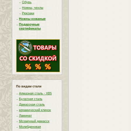
Обувь
Ножны, чехлы
Рюкзаки
Ножны кожаные
Подарочные
сертификаты
По видам стали
Алмазная сталь - ХВ5
Булатная сталь
Дамасская сталь
керамический клинок
Ламинат
Мозаичный дамасск
Молибденовая