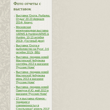
Фото отчеты с
выставок
Выставка 'Охота. Рыбалка.
Отдых' 20-23 февраля
2014г, Крокус
Московская
международная выставка
«ARMS & Hunting»ARMS &
Hunting. 10-13 октября
2013г, (Гостиный двор)
Выставка 'Охота и
рыболовство на Руси'. 3-6
октября 2013г, ВВЦ
Выставка- продажа ножей
Мастерской Чебуркова
сентябрь 2013 в магазине
'Русские Ножи'
Выставка- продажа ножей
Мастерской Чебуркова
июнь 2013 в магазине
'Русские Ножи'
Выставка- продажа ножей
Пампухи И.Ю. май 2013 в
магазине 'Русские Ножи'
27-я выставка «Клинок -
традиции и
современность» в
Сокольниках! апрель 2013'