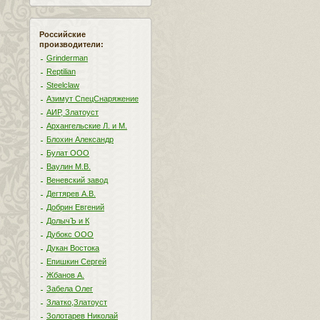
Российские
производители:
Grinderman
Reptilian
Steelclaw
Азимут СпецСнаряжение
АИР, Златоуст
Архангельские Л. и М.
Блохин Александр
Булат ООО
Ваулин М.В.
Веневский завод
Дегтярев А.В.
Добрин Евгений
ДолычЪ и К
Дубокс ООО
Дукан Востока
Епишкин Сергей
Жбанов А.
Забела Олег
Златко,Златоуст
Золотарев Николай