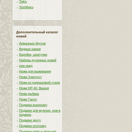
Tojiro
Yoshiharu
Дополнительный каталог
ножей
Алмазные бруски
Водные камни
Коробки, шкатулки
Наборы кухонных ножей
нож нквд
Ножи для выживания
Ножи Златоуст
Ножи из порошковой стали
Ножи НР-40, Вишня
Ножи рыбака
Ножи Танто
Подарки военному
Подарки для мужчин, нож в
подарок
Подарки другу
Подарки охотнику
Подарки папе и дедушке