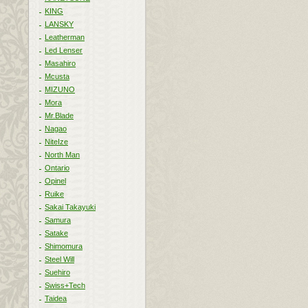
KING
LANSKY
Leatherman
Led Lenser
Masahiro
Mcusta
MIZUNO
Mora
Mr.Blade
Nagao
NiteIze
North Man
Ontario
Opinel
Ruike
Sakai Takayuki
Samura
Satake
Shimomura
Steel Will
Suehiro
Swiss+Tech
Taidea