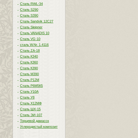
Сталь RWL-34
Сталь S290
Сталь S390
Сталь Sandvik 12C27
Сталь Sleipner
Сталь VANADIS 10
Сталь VG-10
сталь W.Nr. 1.4116
Сталь ZA-18
Сталь К340
Сталь К360
Сталь К390
Сталь М390
Сталь Р12М
Сталь Р6М5К5
Сталь У10А
Сталь У8
Сталь Х12МФ
Сталь ШХ-15
Сталь ЭИ-107
Торцевой дамасск
Углеродистый композит