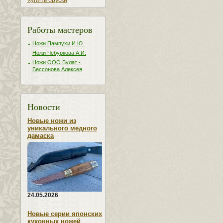
Купить бруски
Работы мастеров
Ножи Пампухи И.Ю.
Ножи Чебуркова А.И.
Ножи ООО Булат -
Бессонова Алексея
Новости
Новые ножи из
уникального медного
дамаска
24.05.2026
Новые серии японских
кухонных ножей