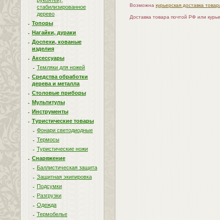
рукоятей),
Возможна
курьерская доставка товар
стабилизированное
дерево
Доставка товара почтой РФ или курь
Топоры
Нагайки, дураки
Доспехи, кованые
изделия
Аксессуары
Темляки для ножей
Средства обработки
дерева и металла
Столовые приборы
Мультитулы
Инструменты
Туристические товары
Фонари светодиодные
Термосы
Туристические ножи
Снаряжение
Баллистическая защита
Защитная экипировка
Подсумки
Разгрузки
Одежда
Термобелье