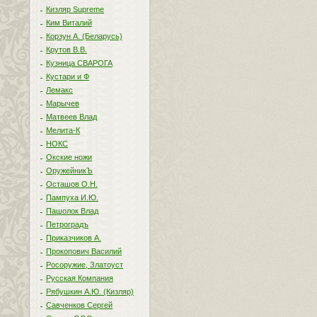
Кизляр Supreme
Ким Виталий
Корзун А. (Беларусь)
Крутов В.В.
Кузница СВАРОГА
Кустари и Ф
Лемакс
Марычев
Матвеев Влад
Мелита-К
НОКС
Окские ножи
ОружейникЪ
Осташов О.Н.
Пампуха И.Ю.
Пашолок Влад
Петроградъ
Приказчиков А.
Прокопович Василий
Росоружие, Златоуст
Русская Компания
Рябушкин А.Ю. (Кизляр)
Савченков Сергей