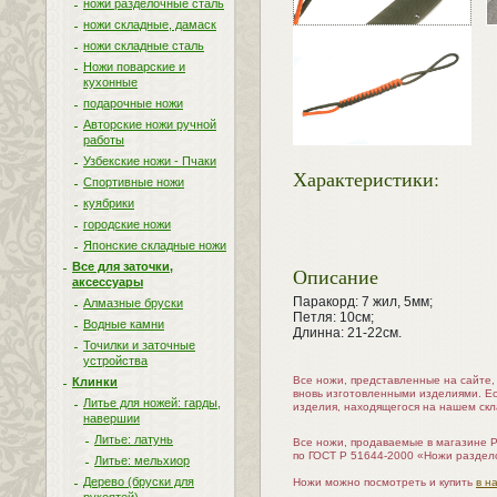
ножи разделочные сталь
ножи складные, дамаск
ножи складные сталь
Ножи поварские и
кухонные
подарочные ножи
Авторские ножи ручной
работы
Узбекские ножи - Пчаки
Характеристики:
Спортивные ножи
куябрики
городские ножи
Японские складные ножи
Все для заточки,
Описание
аксессуары
Паракорд: 7 жил, 5мм;
Алмазные бруски
Петля: 10см;
Водные камни
Длинна: 21-22см.
Точилки и заточные
устройства
Все ножи, представленные на сайте
Клинки
вновь изготовленными изделиями. Е
Литье для ножей: гарды,
изделия, находящегося на нашем скл
навершии
Литье: латунь
Все ножи, продаваемые в магазине 
по ГОСТ Р 51644-2000 «Ножи раздел
Литье: мельхиор
Дерево (бруски для
Ножи можно посмотреть и купить
в н