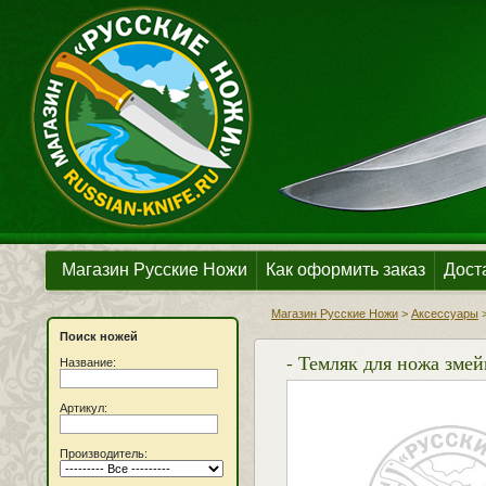
Магазин Русские Ножи
Как оформить заказ
Дост
Магазин Русские Ножи
>
Аксессуары
Поиск ножей
- Темляк для ножа зме
Название:
Артикул:
Производитель: