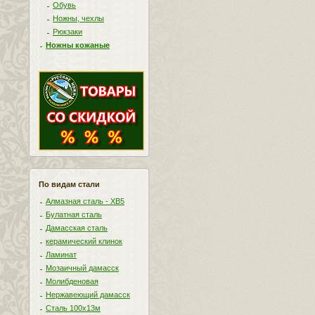
Обувь
Ножны, чехлы
Рюкзаки
Ножны кожаные
По видам стали
Алмазная сталь - ХВ5
Булатная сталь
Дамасская сталь
керамический клинок
Ламинат
Мозаичный дамасск
Молибденовая
Нержавеющий дамасск
Сталь 100х13м