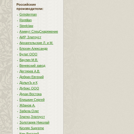
Российские
производители:
Grinderman
Reptilian
Steelclaw
Азимут СпецСнаряжение
АИР, Златоуст
Архангельские Л. и М.
Блохин Александр
Булат ООО
Ваулин М.В.
Веневский завод
Дегтярев А.В.
Добрин Евгений
ДолычЪ и К
Дубокс ООО
Дукан Востока
Епишкин Сергей
Жбанов А.
Забела Олег
Златко,Златоуст
Золотарев Николай
Кизляр Supreme
Ким Виталий