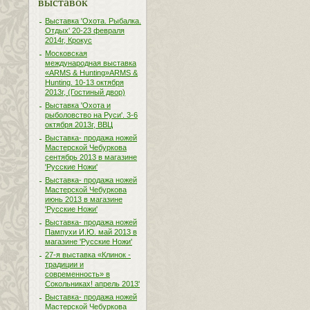
выставок
Выставка 'Охота. Рыбалка.
Отдых' 20-23 февраля
2014г, Крокус
Московская
международная выставка
«ARMS & Hunting»ARMS &
Hunting. 10-13 октября
2013г, (Гостиный двор)
Выставка 'Охота и
рыболовство на Руси'. 3-6
октября 2013г, ВВЦ
Выставка- продажа ножей
Мастерской Чебуркова
сентябрь 2013 в магазине
'Русские Ножи'
Выставка- продажа ножей
Мастерской Чебуркова
июнь 2013 в магазине
'Русские Ножи'
Выставка- продажа ножей
Пампухи И.Ю. май 2013 в
магазине 'Русские Ножи'
27-я выставка «Клинок -
традиции и
современность» в
Сокольниках! апрель 2013'
Выставка- продажа ножей
Мастерской Чебуркова