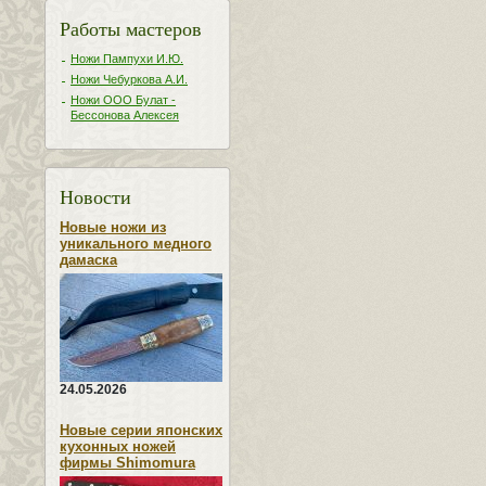
Работы мастеров
Ножи Пампухи И.Ю.
Ножи Чебуркова А.И.
Ножи ООО Булат -
Бессонова Алексея
Новости
Новые ножи из
уникального медного
дамаска
24.05.2026
Новые серии японских
кухонных ножей
фирмы Shimomura