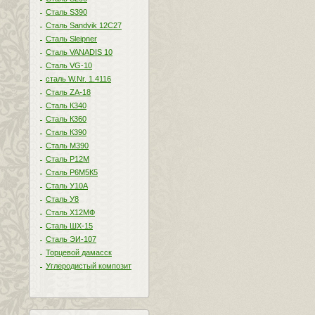
Сталь S390
Сталь Sandvik 12C27
Сталь Sleipner
Сталь VANADIS 10
Сталь VG-10
сталь W.Nr. 1.4116
Сталь ZA-18
Сталь К340
Сталь К360
Сталь К390
Сталь М390
Сталь Р12М
Сталь Р6М5К5
Сталь У10А
Сталь У8
Сталь Х12МФ
Сталь ШХ-15
Сталь ЭИ-107
Торцевой дамасск
Углеродистый композит