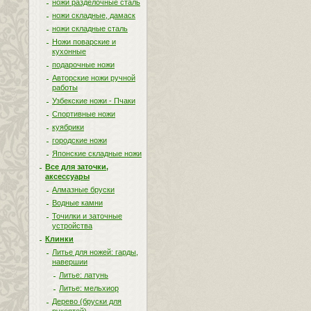
ножи разделочные сталь
ножи складные, дамаск
ножи складные сталь
Ножи поварские и
кухонные
подарочные ножи
Авторские ножи ручной
работы
Узбекские ножи - Пчаки
Спортивные ножи
куябрики
городские ножи
Японские складные ножи
Все для заточки,
аксессуары
Алмазные бруски
Водные камни
Точилки и заточные
устройства
Клинки
Литье для ножей: гарды,
навершии
Литье: латунь
Литье: мельхиор
Дерево (бруски для