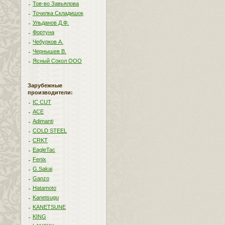
Тов-во Завьялова
Точилка Складишок
Ульданов Д.Ф.
Фортуна
Чебурков А.
Чернышев В.
Ясный Сокол ООО
Зарубежные
производители:
IC CUT
ACE
Adimanti
COLD STEEL
CRKT
EagleTac
Fenix
G.Sakai
Ganzo
Hatamoto
Kanetsugu
KANETSUNE
KING