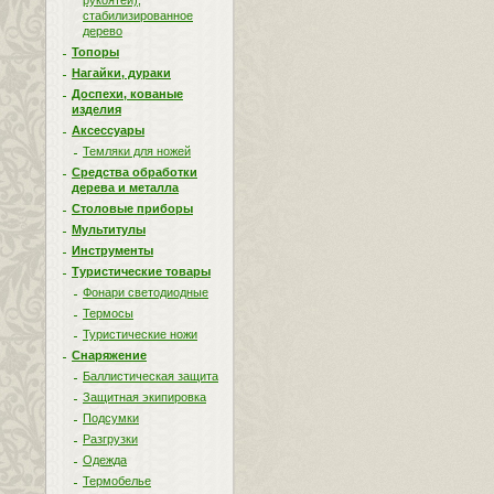
рукоятей),
стабилизированное
дерево
Топоры
Нагайки, дураки
Доспехи, кованые
изделия
Аксессуары
Темляки для ножей
Средства обработки
дерева и металла
Столовые приборы
Мультитулы
Инструменты
Туристические товары
Фонари светодиодные
Термосы
Туристические ножи
Снаряжение
Баллистическая защита
Защитная экипировка
Подсумки
Разгрузки
Одежда
Термобелье