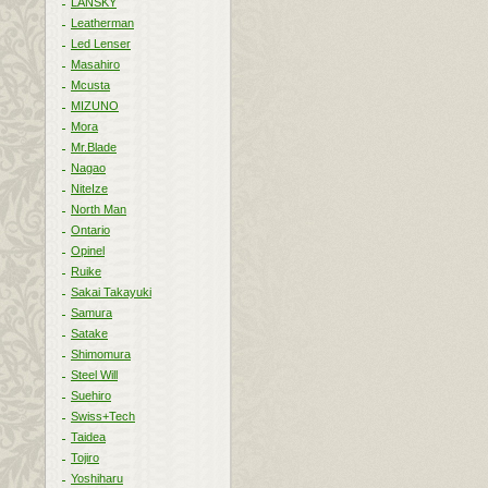
LANSKY
Leatherman
Led Lenser
Masahiro
Mcusta
MIZUNO
Mora
Mr.Blade
Nagao
NiteIze
North Man
Ontario
Opinel
Ruike
Sakai Takayuki
Samura
Satake
Shimomura
Steel Will
Suehiro
Swiss+Tech
Taidea
Tojiro
Yoshiharu