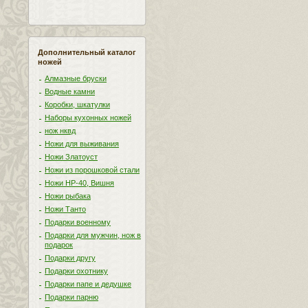
Дополнительный каталог
ножей
Алмазные бруски
Водные камни
Коробки, шкатулки
Наборы кухонных ножей
нож нквд
Ножи для выживания
Ножи Златоуст
Ножи из порошковой стали
Ножи НР-40, Вишня
Ножи рыбака
Ножи Танто
Подарки военному
Подарки для мужчин, нож в
подарок
Подарки другу
Подарки охотнику
Подарки папе и дедушке
Подарки парню