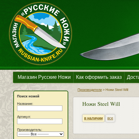
Магазин Русские Ножи
Как оформить заказ
Дост
Производители
>
Ножи Steel Will
Поиск ножей
Ножи Steel Will
Название:
Артикул:
в наличии
все
Производитель: