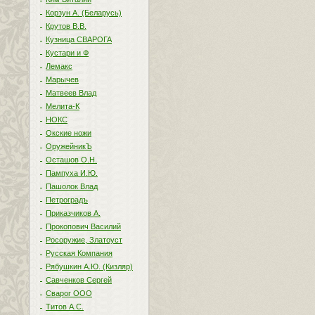
Корзун А. (Беларусь)
Крутов В.В.
Кузница СВАРОГА
Кустари и Ф
Лемакс
Марычев
Матвеев Влад
Мелита-К
НОКС
Окские ножи
ОружейникЪ
Осташов О.Н.
Пампуха И.Ю.
Пашолок Влад
Петроградъ
Приказчиков А.
Прокопович Василий
Росоружие, Златоуст
Русская Компания
Рябушкин А.Ю. (Кизляр)
Савченков Сергей
Сварог ООО
Титов А.С.