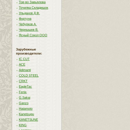
Тов-во Завьялова
Точилка Складишок
Ульданов Д.Ф.
Фортуна
Чебурков А.
Чернышев В.
Ясный Сокол ООО
Зарубежные
производители:
IC CUT
ACE
Adimanti
COLD STEEL
CRKT
EagleTac
Fenix
G.Sakai
Ganzo
Hatamoto
Kanetsugu
KANETSUNE
KING