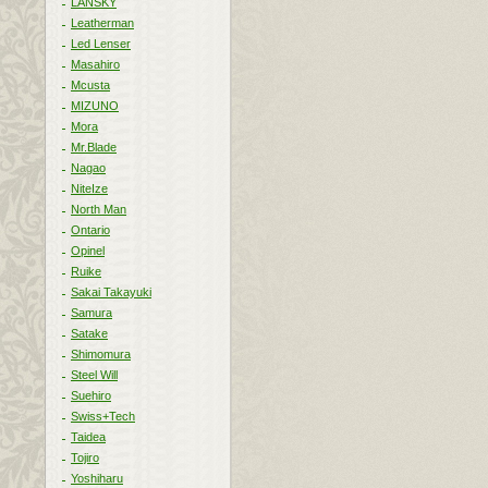
LANSKY
Leatherman
Led Lenser
Masahiro
Mcusta
MIZUNO
Mora
Mr.Blade
Nagao
NiteIze
North Man
Ontario
Opinel
Ruike
Sakai Takayuki
Samura
Satake
Shimomura
Steel Will
Suehiro
Swiss+Tech
Taidea
Tojiro
Yoshiharu