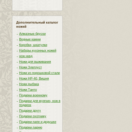
Дополнительный каталог
ножей
Алмазные бруски
Водные камни
Коробки, шкатулки
Наборы кухонных ножей
нож нквд
Ножи для выживания
Ножи Златоуст
Ножи из порошковой стали
Ножи НР-40, Вишня
Ножи рыбака
Ножи Танто
Подарки военному
Подарки для мужчин, нож в
подарок
Подарки другу
Подарки охотнику
Подарки папе и дедушке
Подарки парню