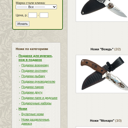
Марка стали клинка:
Цена, р.:
-
Ножи по категориям
Ножи "Вождь"
(2/2)
Подарки для мужчин,
нож в подарок
Подарки военному
Подарки охотнику
Подарки рыбаку
Подарки руководителю
Подарки парню
Подарки другу
Подарки папе и дедушке
Подарочные наборы
Ножи
Булатные ножи
Ножи разделочные,
Ножи "Монарх"
(3/3)
дамаск