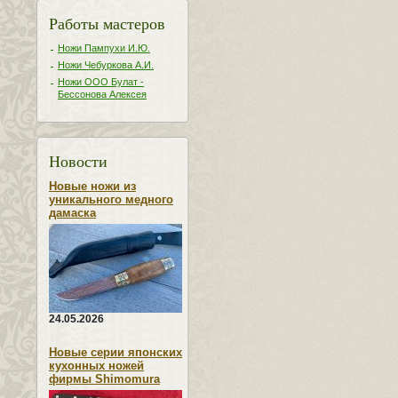
Работы мастеров
Ножи Пампухи И.Ю.
Ножи Чебуркова А.И.
Ножи ООО Булат -
Бессонова Алексея
Новости
Новые ножи из
уникального медного
дамаска
24.05.2026
Новые серии японских
кухонных ножей
фирмы Shimomura