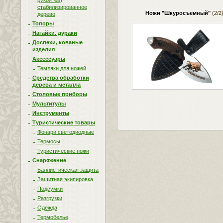
рукоятей),
стабилизированное
Ножи "Шкуросъемный"
(2/2
дерево
Топоры
Нагайки, дураки
Доспехи, кованые
изделия
Аксессуары
Темляки для ножей
Средства обработки
дерева и металла
Столовые приборы
Мультитулы
Инструменты
Туристические товары
Фонари светодиодные
Термосы
Туристические ножи
Снаряжение
Баллистическая защита
Защитная экипировка
Подсумки
Разгрузки
Одежда
Термобелье