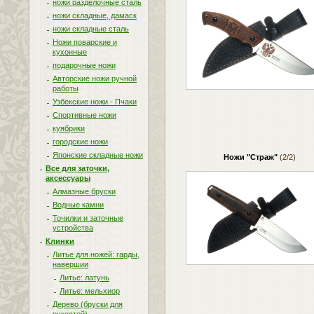
ножи разделочные сталь
ножи складные, дамаск
ножи складные сталь
Ножи поварские и
кухонные
подарочные ножи
Авторские ножи ручной
работы
Узбекские ножи - Пчаки
Спортивные ножи
куябрики
городские ножи
Японские складные ножи
Ножи "Страж"
(2/2)
Все для заточки,
аксессуары
Алмазные бруски
Водные камни
Точилки и заточные
устройства
Клинки
Литье для ножей: гарды,
навершии
Литье: латунь
Литье: мельхиор
Дерево (бруски для