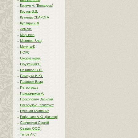
Корзун А. (Беларусь)
Крутов В.В.
Кузница СВАРОГА
Кустари и Ф
Лемакс
Марычев
Матвеев Влад
Мелита-К
НОКС
Окские ножи
ОружейникЪ
Осташов О.Н.
Пампуха И.Ю.
Пашолок Влад
Петроградъ
Приказчиков А.
Прокопович Василий
Росоружие, Златоуст
Русская Компания
Рябушкин А.Ю. (Кизляр)
Савченков Сергей
Сварог ООО
Титов А.С.