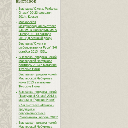
выставок
Выставка 'Охота. Рыбалка.
Отдых' 20-23 февраля
2014г, Крокус
Московская
международная выставка
«ARMS & Hunting»ARMS &
Hunting. 10-13 октября
2013г, (Гостиный двор)
Выставка 'Охота и
рыболовство на Руси'. 3-6
октября 2013г, ВВЦ
Выставка- продажа ножей
Мастерской Чебуркова
сентябрь 2013 в магазине
'Русские Ножи'
Выставка- продажа ножей
Мастерской Чебуркова
июнь 2013 в магазине
'Русские Ножи'
Выставка- продажа ножей
Пампухи И.Ю. май 2013 в
магазине 'Русские Ножи'
27-я выставка «Клинок -
традиции и
современность» в
Сокольниках! апрель 2013'
Выставка- продажа ножей
Мастерской Чебуркова