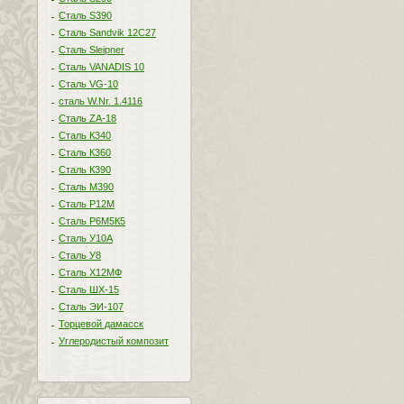
Сталь S390
Сталь Sandvik 12C27
Сталь Sleipner
Сталь VANADIS 10
Сталь VG-10
сталь W.Nr. 1.4116
Сталь ZA-18
Сталь К340
Сталь К360
Сталь К390
Сталь М390
Сталь Р12М
Сталь Р6М5К5
Сталь У10А
Сталь У8
Сталь Х12МФ
Сталь ШХ-15
Сталь ЭИ-107
Торцевой дамасск
Углеродистый композит