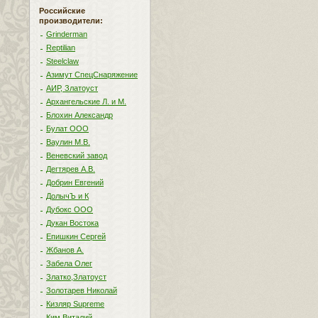
Российские
производители:
Grinderman
Reptilian
Steelclaw
Азимут СпецСнаряжение
АИР, Златоуст
Архангельские Л. и М.
Блохин Александр
Булат ООО
Ваулин М.В.
Веневский завод
Дегтярев А.В.
Добрин Евгений
ДолычЪ и К
Дубокс ООО
Дукан Востока
Епишкин Сергей
Жбанов А.
Забела Олег
Златко,Златоуст
Золотарев Николай
Кизляр Supreme
Ким Виталий