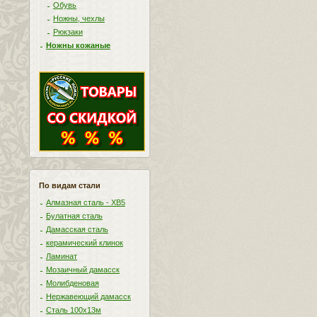
Обувь
Ножны, чехлы
Рюкзаки
Ножны кожаные
По видам стали
Алмазная сталь - ХВ5
Булатная сталь
Дамасская сталь
керамический клинок
Ламинат
Мозаичный дамасск
Молибденовая
Нержавеющий дамасск
Сталь 100х13м