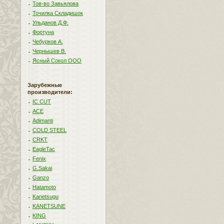
Тов-во Завьялова
Точилка Складишок
Ульданов Д.Ф.
Фортуна
Чебурков А.
Чернышев В.
Ясный Сокол ООО
Зарубежные
производители:
IC CUT
ACE
Adimanti
COLD STEEL
CRKT
EagleTac
Fenix
G.Sakai
Ganzo
Hatamoto
Kanetsugu
KANETSUNE
KING