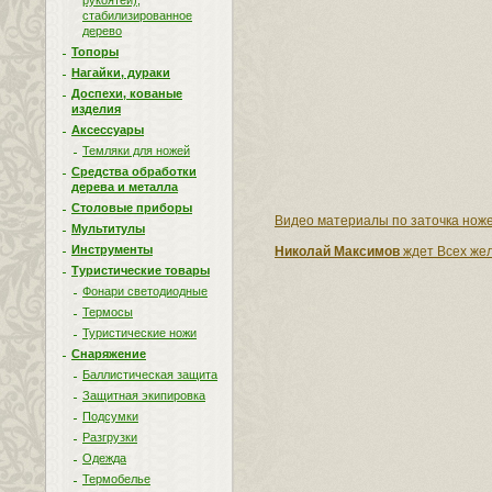
рукоятей),
стабилизированное
дерево
Топоры
Нагайки, дураки
Доспехи, кованые
изделия
Аксессуары
Темляки для ножей
Средства обработки
дерева и металла
Столовые приборы
Видео материалы по заточка ноже
Мультитулы
Инструменты
Николай Максимов
ждет Всех жел
Туристические товары
Фонари светодиодные
Термосы
Туристические ножи
Снаряжение
Баллистическая защита
Защитная экипировка
Подсумки
Разгрузки
Одежда
Термобелье