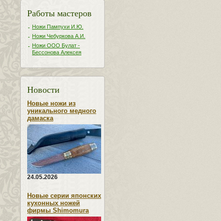
Работы мастеров
Ножи Пампухи И.Ю.
Ножи Чебуркова А.И.
Ножи ООО Булат -
Бессонова Алексея
Новости
Новые ножи из
уникального медного
дамаска
24.05.2026
Новые серии японских
кухонных ножей
фирмы Shimomura