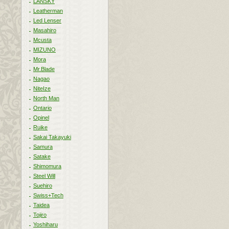
LANSKY
Leatherman
Led Lenser
Masahiro
Mcusta
MIZUNO
Mora
Mr.Blade
Nagao
NiteIze
North Man
Ontario
Opinel
Ruike
Sakai Takayuki
Samura
Satake
Shimomura
Steel Will
Suehiro
Swiss+Tech
Taidea
Tojiro
Yoshiharu