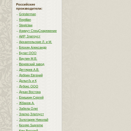
Российские
производители:
Grinderman
Reptilian
Steelclaw
Азимут СпецСнаряжение
АИР, Златоуст
Архангельские Л. и М.
Блохин Александр
Булат ООО
Ваулин М.В.
Веневский завод
Дегтярев А.В.
Добрин Евгений
ДолычЪ и К
Дубокс ООО
Дукан Востока
Епишкин Сергей
Жбанов А.
Забела Олег
Златко,Златоуст
Золотарев Николай
Кизляр Supreme
Ким Виталий