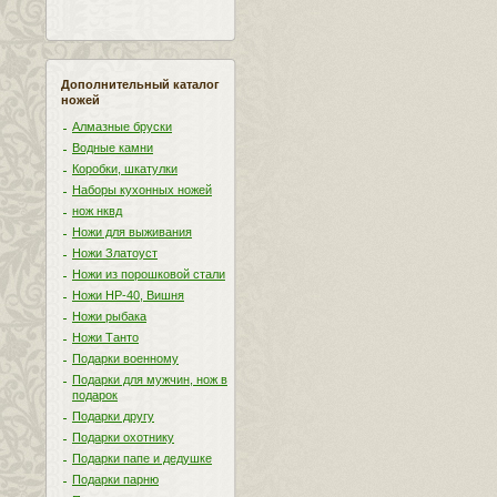
Дополнительный каталог
ножей
Алмазные бруски
Водные камни
Коробки, шкатулки
Наборы кухонных ножей
нож нквд
Ножи для выживания
Ножи Златоуст
Ножи из порошковой стали
Ножи НР-40, Вишня
Ножи рыбака
Ножи Танто
Подарки военному
Подарки для мужчин, нож в
подарок
Подарки другу
Подарки охотнику
Подарки папе и дедушке
Подарки парню