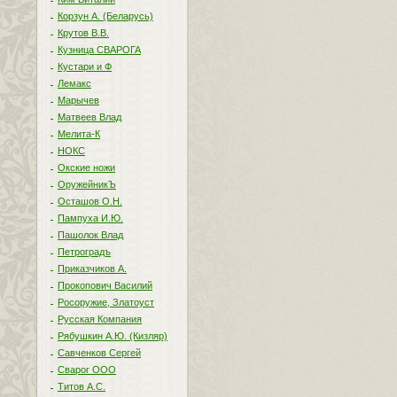
Корзун А. (Беларусь)
Крутов В.В.
Кузница СВАРОГА
Кустари и Ф
Лемакс
Марычев
Матвеев Влад
Мелита-К
НОКС
Окские ножи
ОружейникЪ
Осташов О.Н.
Пампуха И.Ю.
Пашолок Влад
Петроградъ
Приказчиков А.
Прокопович Василий
Росоружие, Златоуст
Русская Компания
Рябушкин А.Ю. (Кизляр)
Савченков Сергей
Сварог ООО
Титов А.С.