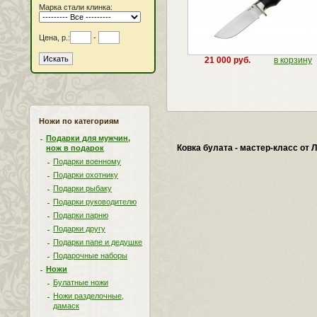
Марка стали клинка:
Цена, р.:
-
21 000 руб.
в корзину
Ножи по категориям
Подарки для мужчин,
Ковка булата - мастер-класс от
нож в подарок
Подарки военному
Подарки охотнику
Подарки рыбаку
Подарки руководителю
Подарки парню
Подарки другу
Подарки папе и дедушке
Подарочные наборы
Ножи
Булатные ножи
Ножи разделочные,
дамаск