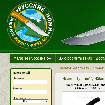
Магазин Русские Ножи
Как оформить заказ
Дост
Производители
>
Жбанов А.
>
Модели 
Поиск ножей
Ножи "Пушной", Жбан
Название:
Нож Пушной (сталь М390), гра
Артикул:
А.Жбанов
0-7200
(1)
Производитель: