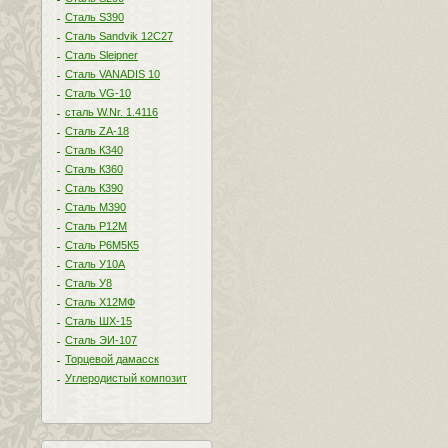
Сталь S390
Сталь Sandvik 12C27
Сталь Sleipner
Сталь VANADIS 10
Сталь VG-10
сталь W.Nr. 1.4116
Сталь ZA-18
Сталь К340
Сталь К360
Сталь К390
Сталь М390
Сталь Р12М
Сталь Р6М5К5
Сталь У10А
Сталь У8
Сталь Х12МФ
Сталь ШХ-15
Сталь ЭИ-107
Торцевой дамасск
Углеродистый композит