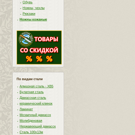
Обувь
Ножны, чехлы
Рюкзаки
Ножны кожаные
По видам стали
Алмазная сталь - ХВ5
Булатная сталь
Дамасская сталь
керамический клинок
Ламинат
Мозаичный дамасск
Молибденовая
Нержавеющий дамасск
Сталь 100х13м