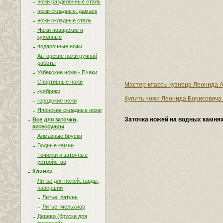
ножи разделочные сталь
ножи складные, дамаск
ножи складные сталь
Ножи поварские и
кухонные
подарочные ножи
Авторские ножи ручной
работы
Узбекские ножи - Пчаки
Спортивные ножи
Мастер-классы кузнеца Леонида А
куябрики
Купить ножи Леонида Борисовича 
городские ножи
Японские складные ножи
Заточка ножей на водных камня
Все для заточки,
аксессуары
Алмазные бруски
Водные камни
Точилки и заточные
устройства
Клинки
Литье для ножей: гарды,
навершии
Литье: латунь
Литье: мельхиор
Дерево (бруски для