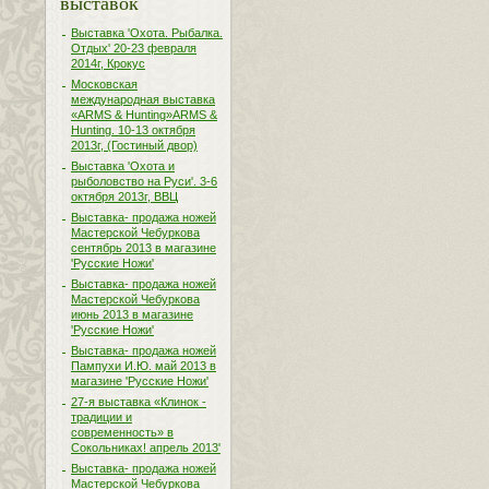
выставок
Выставка 'Охота. Рыбалка.
Отдых' 20-23 февраля
2014г, Крокус
Московская
международная выставка
«ARMS & Hunting»ARMS &
Hunting. 10-13 октября
2013г, (Гостиный двор)
Выставка 'Охота и
рыболовство на Руси'. 3-6
октября 2013г, ВВЦ
Выставка- продажа ножей
Мастерской Чебуркова
сентябрь 2013 в магазине
'Русские Ножи'
Выставка- продажа ножей
Мастерской Чебуркова
июнь 2013 в магазине
'Русские Ножи'
Выставка- продажа ножей
Пампухи И.Ю. май 2013 в
магазине 'Русские Ножи'
27-я выставка «Клинок -
традиции и
современность» в
Сокольниках! апрель 2013'
Выставка- продажа ножей
Мастерской Чебуркова