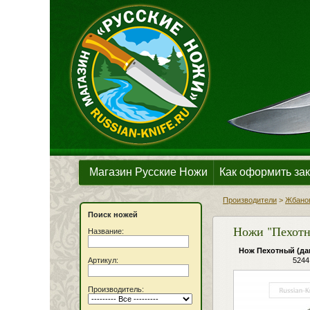
Магазин Русские Ножи
Как оформить зак
Производители
>
Жбанов
Поиск ножей
Ножи "Пехотн
Название:
Нож Пехотный (да
Артикул:
5244
Производитель: