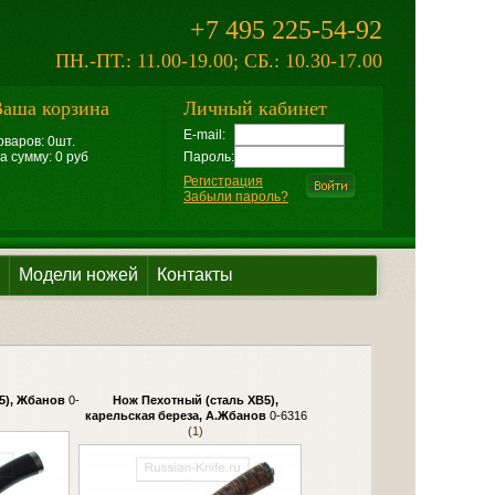
+7 495 225-54-92
ПН.-ПТ.: 11.00-19.00; СБ.: 10.30-17.00
аша корзина
Личный кабинет
E-mail:
оваров: 0шт.
а сумму: 0 руб
Пароль:
Регистрация
Забыли пароль?
Модели ножей
Контакты
5), Жбанов
0-
Нож Пехотный (сталь ХВ5),
карельская береза, А.Жбанов
0-6316
(1)