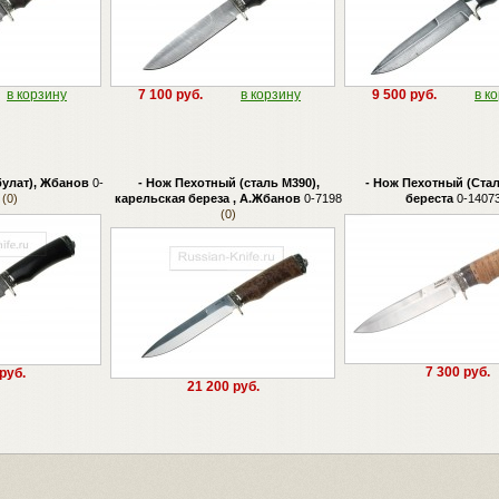
в корзину
7 100 руб.
в корзину
9 500 руб.
в к
булат), Жбанов
0-
- Нож Пехотный (сталь М390),
- Нож Пехотный (Ста
(0)
карельская береза , А.Жбанов
0-7198
береста
0-1407
(0)
7 300 руб.
руб.
21 200 руб.