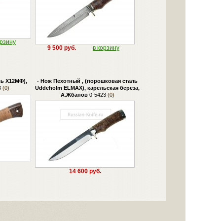
орзину
9 500 руб.
в корзину
ль Х12МФ),
- Нож Пехотный , (порошковая сталь
3
(0)
Uddeholm ELMAX), карельская береза,
А.Жбанов
0-5423
(0)
14 600 руб.