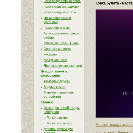
ножи разделочные сталь
Ковка булата - маст
ножи складные, дамаск
ножи складные сталь
Ножи поварские и
кухонные
подарочные ножи
Авторские ножи ручной
работы
Узбекские ножи - Пчаки
Спортивные ножи
куябрики
городские ножи
Японские складные ножи
Все для заточки,
аксессуары
Алмазные бруски
Водные камни
Точилки и заточные
устройства
Клинки
Литье для ножей: гарды,
навершии
Литье: латунь
Литье: мельхиор
Мастер-классы кузне
Дерево (бруски для