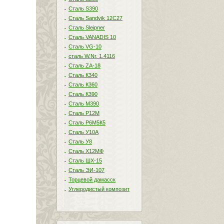
Сталь S390
Сталь Sandvik 12C27
Сталь Sleipner
Сталь VANADIS 10
Сталь VG-10
сталь W.Nr. 1.4116
Сталь ZA-18
Сталь К340
Сталь К360
Сталь К390
Сталь М390
Сталь Р12М
Сталь Р6М5К5
Сталь У10А
Сталь У8
Сталь Х12МФ
Сталь ШХ-15
Сталь ЭИ-107
Торцевой дамасск
Углеродистый композит