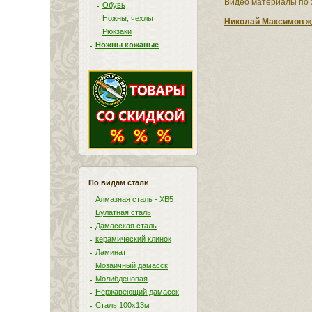
Видео материалы по 
Обувь
Ножны, чехлы
Николай Максимов
ж
Рюкзаки
Ножны кожаные
По видам стали
Алмазная сталь - ХВ5
Булатная сталь
Дамасская сталь
керамический клинок
Ламинат
Мозаичный дамасск
Молибденовая
Нержавеющий дамасск
Сталь 100х13м