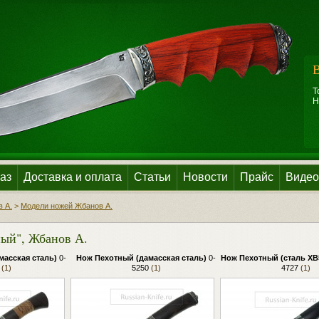
В
Т
Н
аз
Доставка и оплата
Статьи
Новости
Прайс
Видео
 А.
>
Модели ножей Жбанов А.
ый", Жбанов А.
масская сталь)
0-
Нож Пехотный (дамасская сталь)
0-
Нож Пехотный (сталь ХВ
(1)
5250
(1)
4727
(1)