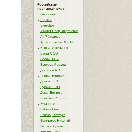
Российские
производители:
Grinderman
Reptilian
Steelclaw
Азимут СпецСнаряжение
АИР, Златоуст
Архангельские Л. и М.
Блохин Александр
Булат ООО
Ваулин М.В.
Веневский завод
Дегтярев А.В.
Добрин Евгений
ДолычЪ и К
Дубокс ООО
Дукан Востока
Епишкин Сергей
Жбанов А.
Забела Олег
Златко,Златоуст
Золотарев Николай
Кизляр Supreme
Ким Виталий